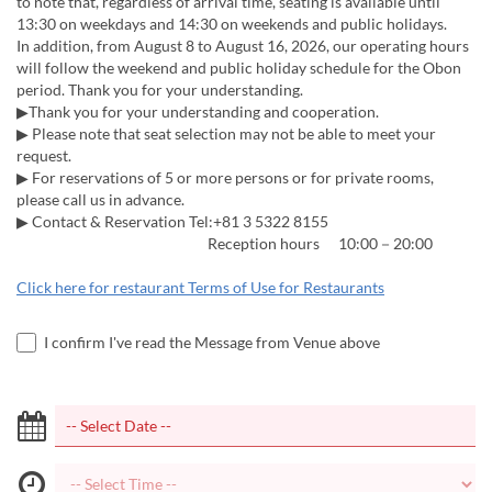
to note that, regardless of arrival time, seating is available until
13:30 on weekdays and 14:30 on weekends and public holidays.
In addition, from August 8 to August 16, 2026, our operating hours
will follow the weekend and public holiday schedule for the Obon
period. Thank you for your understanding.
▶Thank you for your understanding and cooperation.
▶ Please note that seat selection may not be able to meet your
request.
▶ For reservations of 5 or more persons or for private rooms,
please call us in advance.
▶ Contact & Reservation Tel:+81 3 5322 8155
Reception hours 10:00－20:00
Click here for restaurant Terms of Use for Restaurants
I confirm I've read the Message from Venue above