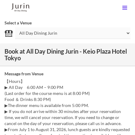
Select a Venue
Book at All Day Dining Jurin - Keio Plaza Hotel
Tokyo
Message from Venue
【Hours】
▶ All Day 6:00 AM – 9:00 PM
(Last order for the course menu is at 8:00 PM)
Food ＆ Drinks 8:30 PM)
▶The dinner menu is available from 5:00 PM.
▶ If you do not arrive within 30 minutes after your reservation
time, we will cancel your reservation. If you need to change or
cancel on the day of your reservation, please call us in advance.
▶From July 1 to August 31, 2026, lunch guests are kindly requested