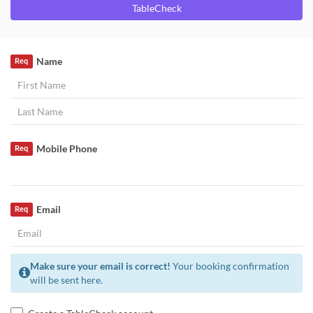
TableCheck
Name
Req
Mobile Phone
Req
Email
Req
Make sure your email is correct!
Your booking confirmation
will be sent here.