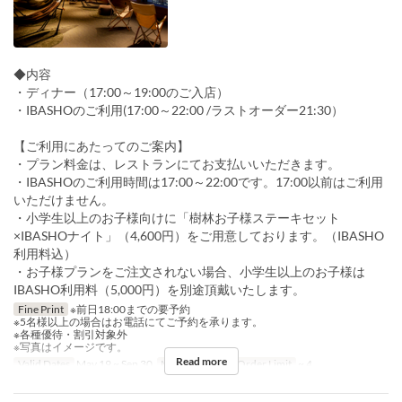
◆内容
・ディナー（17:00～19:00のご入店）
・IBASHOのご利用(17:00～22:00 /ラストオーダー21:30）
【ご利用にあたってのご案内】
・プラン料金は、レストランにてお支払いいただきます。
・IBASHOのご利用時間は17:00～22:00です。17:00以前はご利用
いただけません。
・小学生以上のお子様向けに「樹林お子様ステーキセット
×IBASHOナイト」（4,600円）をご用意しております。（IBASHO
利用料込）
・お子様プランをご注文されない場合、小学生以上のお子様は
IBASHO利用料（5,000円）を別途頂戴いたします。
Fine Print
※前日18:00までの要予約
※5名様以上の場合はお電話にてご予約を承ります。
※各種優待・割引対象外
※写真はイメージです。
Read more
Valid Dates
May 19 ~ Sep 30
Meals
Dinner
Order Limit
~ 4