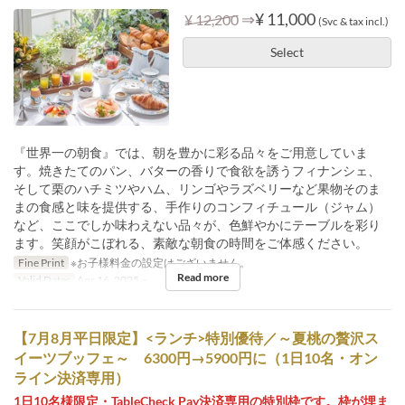
⇒
¥ 11,000
¥ 12,200
(Svc & tax incl.)
Select
『世界一の朝食』では、朝を豊かに彩る品々をご用意していま
す。焼きたてのパン、バターの香りで食欲を誘うフィナンシェ、
そして栗のハチミツやハム、リンゴやラズベリーなど果物そのま
まの食感と味を提供する、手作りのコンフィチュール（ジャム）
など、ここでしか味わえない品々が、色鮮やかにテーブルを彩り
ます。笑顔がこぼれる、素敵な朝食の時間をご体感ください。
Fine Print
※お子様料金の設定はございません。
Read more
Valid Dates
Apr 16, 2025 ~
【7月8月平日限定】<ランチ>特別優待／～夏桃の贅沢ス
イーツブッフェ～ 6300円→5900円に（1日10名・オン
ライン決済専用）
1日10名様限定・TableCheck Pay決済専用の特別枠です。枠が埋ま