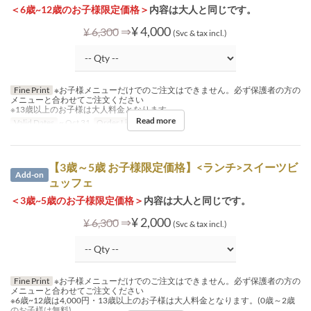
＜6歳~12歳のお子様限定価格＞
内容は大人と同じです。
⇒
¥ 4,000
¥ 6,300
(Svc & tax incl.)
Fine Print
※お子様メニューだけでのご注文はできません。必ず保護者の方の
メニューと合わせてご注文ください
※13歳以上のお子様は大人料金となります
Read more
Valid Dates
~ Oct 31
Order Limit
1 ~
【3歳～5歳 お子様限定価格】<ランチ>スイーツビ
Add-on
ュッフェ
＜3歳~5歳のお子様限定価格＞
内容は大人と同じです。
⇒
¥ 2,000
¥ 6,300
(Svc & tax incl.)
Fine Print
※お子様メニューだけでのご注文はできません。必ず保護者の方の
メニューと合わせてご注文ください
※6歳~12歳は4,000円・13歳以上のお子様は大人料金となります。(0歳～2歳
のお子様は無料)