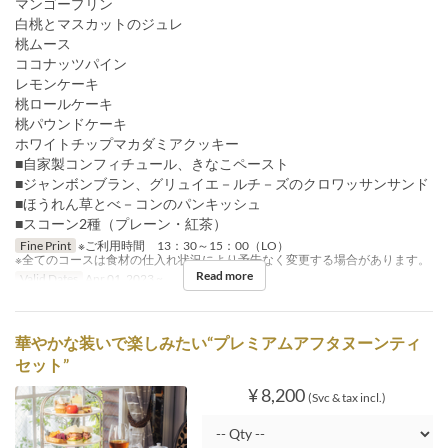
マンゴープリン
白桃とマスカットのジュレ
桃ムース
ココナッツパイン
レモンケーキ
桃ロールケーキ
桃パウンドケーキ
ホワイトチップマカダミアクッキー
■自家製コンフィチュール、きなこペースト
■ジャンボンブラン、グリュイエ－ルチ－ズのクロワッサンサンド
■ほうれん草とべ－コンのパンキッシュ
■スコーン2種（プレーン・紅茶）
Fine Print
※ご利用時間 13：30～15：00（LO）
※全てのコースは食材の仕入れ状況により予告なく変更する場合があります。
Read more
Valid Dates
Apr 01, 2023 ~
華やかな装いで楽しみたい“プレミアムアフタヌーンティ
セット”
¥ 8,200
(Svc & tax incl.)