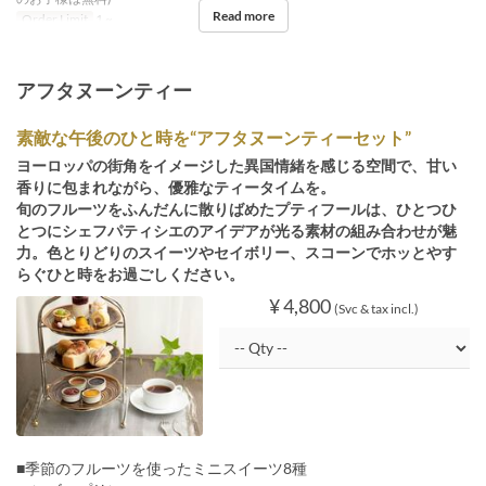
Read more
Order Limit
1 ~
アフタヌーンティー
素敵な午後のひと時を“アフタヌーンティーセット”
ヨーロッパの街角をイメージした異国情緒を感じる空間で、甘い
香りに包まれながら、優雅なティータイムを。
旬のフルーツをふんだんに散りばめたプティフールは、ひとつひ
とつにシェフパティシエのアイデアが光る素材の組み合わせが魅
力。色とりどりのスイーツやセイボリー、スコーンでホッとやす
らぐひと時をお過ごしください。
¥ 4,800
(Svc & tax incl.)
■季節のフルーツを使ったミニスイーツ8種