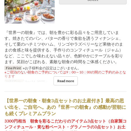
『世界一の朝食』では、朝を豊かに彩る品々をご用意していま
す。焼きたてのパン、バターの香りで食欲を誘うフィナンシェ、
そして栗のハチミツやハム、リンゴやラズベリーなど果物そのま
まの食感と味を提供する、手作りのコンフィチュール（ジャム）
など、ここでしか味わえない品々が、色鮮やかにテーブルを彩り
ます。笑顔がこぼれる、素敵な朝食の時間をご体感ください。
Fine Print
※お子様料金の設定はございません。
※ご宿泊のない朝食のご予約については9：00～10：00の間のご予約のみとな
ります
Read more
Valid Dates
Apr 16, 2025 ~
【世界一の朝食・朝食3点セットのお土産付き】最高の思
い出を、ご自宅へ。あの『世界一の朝食』の感動が翌朝に
も続くプレミアムプラン
3300円相当 朝食を彩るこだわりのアイテム3点セット（自家製コ
ンフィチュール・黄な粉ペースト・グラノーラの3点セット）お土