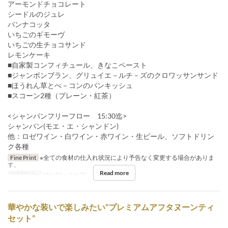
アーモンドチョコレート
シードルのジュレ
パンナコッタ
いちごのギモーヴ
いちごの生チョコサンド
レモンケーキ
■自家製コンフィチュール、きなこペースト
■ジャンボンブラン、グリュイエ－ルチ－ズのクロワッサンサンド
■ほうれん草とべ－コンのパンキッシュ
■スコーン2種（プレーン・紅茶）
<シャンパンフリーフロー 15:30迄>
シャンパン(モエ・エ・シャンドン)
他：ロゼワイン・白ワイン・赤ワイン・生ビール、ソフトドリン
ク各種
Fine Print
※全ての食材の仕入れ状況により予告なく変更する場合がありま
す。
Read more
Valid Dates
May 01 ~ Jun 30
華やかな装いで楽しみたい“プレミアムアフタヌーンティ
セット”