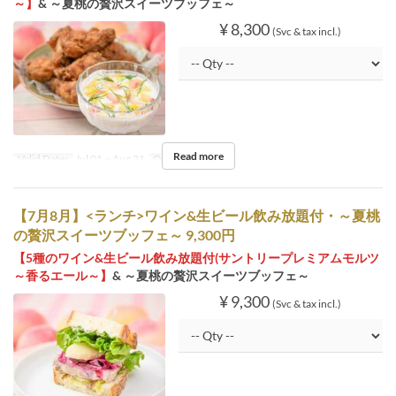
～】
& ～夏桃の贅沢スイーツブッフェ～
¥ 8,300
(Svc & tax incl.)
Read more
Valid Dates
Jul 01 ~ Aug 31
Order Limit
1 ~
【7月8月】<ランチ>ワイン&生ビール飲み放題付・～夏桃
の贅沢スイーツブッフェ～ 9,300円
【5種のワイン&生ビール飲み放題付(サントリープレミアムモルツ
～香るエール～】
& ～夏桃の贅沢スイーツブッフェ～
¥ 9,300
(Svc & tax incl.)