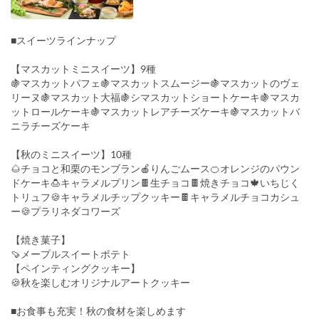
■スイーツラインナップ
【マスカットミニスイーツ】9種
🍇マスカットパフェ🍇マスカットスムージー🍇マスカットのヴェ
リーヌ🍇マスカット⼤福🍇シマスカットショートケーキ🍇マスカ
ットロールケーキ🍇マスカットレアチーズケーキ🍇マスカットバ
ニラチーズケーキ
【秋のミニスイーツ】10種
🌰チョコと和栗のモンブラン🍎りんごムース🍊オレンジのパウン
ドケーキ🍮キャラメルプリン🍫⽣チョコ🍫焼きチョコ🍁いちじく
トリュフ🍪キャラメルチップクッキー🍫キャラメルチョコカシュ
ー🍪プラリネダコワーズ
【焼き菓⼦】
🍠メープルスイートポテト
【ペインティングクッキー】
🍪秋を楽しむオリジナルアートクッキー
■お⾷事も充実！秋の⾷材を楽しめます