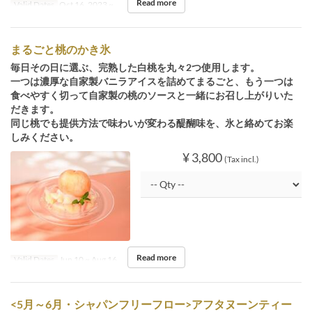
Read more
Valid Dates
Oct 16, 2023 ~
まるごと桃のかき氷
毎日その日に選ぶ、完熟した白桃を丸々2つ使用します。
一つは濃厚な自家製バニラアイスを詰めてまるごと、もう一つは
食べやすく切って自家製の桃のソースと一緒にお召し上がりいた
だきます。
同じ桃でも提供方法で味わいが変わる醍醐味を、氷と絡めてお楽
しみください。
¥ 3,800
(Tax incl.)
Read more
Valid Dates
Jun 10 ~ Aug 16
<5月～6月・シャパンフリーフロー>アフタヌーンティー