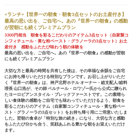
<ランチ>【世界一の朝食・朝食3点セットのお土産付き】
最高の思い出を、ご自宅へ。あの『世界一の朝食』の感動
が翌朝にも続くプレミアムプラン
3300円相当 朝食を彩るこだわりのアイテム3点セット（自家製コ
ンフィチュール・黄な粉ペースト・グラノーラの3点セット）お土
産付き 感動をふたたび味わう朝の体験を
最高の思い出を、ご自宅へ。あの『世界一の朝食』の感動が翌朝
にも続くプレミアムプラン
大切な方と最高の時間を共有した後は、その幸福な余韻をご自宅
にお持ち帰りいただける特別なプランです。お召し上がりいただ
く『世界一の朝食』は、神戸北野ホテル オーナー・総支配人/総料
理長 山口浩が、その師 ベルナール・ロワゾー氏から公式に贈られ
たヨーロピアンスタイル・ブレックファーストです。この素晴ら
しい食体験の感動をご自宅でも味わっていただけるよう、朝食を
彩るこだわりのアイテム（自家製コンフィチュール・黄な粉ペー
スト・グラノーラの3点セット）をお持ち帰り用にご用意いたしま
した。翌朝の食卓が「特別な旅の続き」になり、大切な方と感動
をふたたび分かち合う、笑顔あふれる豊かな朝をお迎えいただけ
ます。