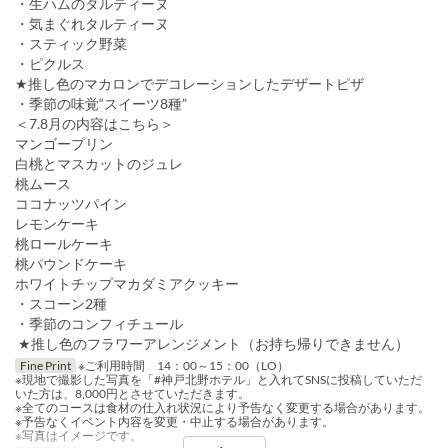
・生ハムのタルティーヌ
・気まぐれタルティーヌ
・スティック野菜
・ピクルス
★推し色のマカロンでデコレーションしたデザートピザ
・季節の味覚“スイーツ8種”
＜7.8月の内容はこちら＞
マンゴープリン
白桃とマスカットのジュレ
桃ムース
ココナッツパイン
レモンケーキ
桃ロールケーキ
桃パウンドケーキ
ホワイトチップマカダミアクッキー
・スコーン2種
・季節のコンフィチュール
★推し色のフラワーアレンジメント（お持ち帰りできません）
Fine Print
※ご利用時間 14：00～15：00（LO）
※現地で撮影した写真を「#神戸北野ホテル」と入れてSNSに投稿していただ
いた方は、8,000円とさせていただきます。
※全てのコースは食材の仕入れ状況により予告なく変更する場合があります。
※予告なくイベント内容を変更・中止する場合があります。
※写真はイメージです。