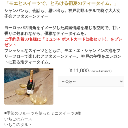
「モエとスイーツで、とろける初夏のティータイム。」
シャンパンも、会話も、思い出も。神戸北野ホテルで紡ぐ大人女
子会アフタヌーンティー
ヨーロッパの街角をイメージした異国情緒を感じる空間で、甘い
香りに包まれながら、優雅なティータイムを。
ご予約先着30名様に「ミュシャ ポストカード(2枚セット)」をプレ
ゼント
フレッシュなスイーツとともに、モエ・エ・シャンドンの泡をフ
リーフローで楽しむアフタヌーンティー。 神戸の午後をエレガン
トに彩る泡ティータイム。
¥ 11,000
(Svc & tax incl.)
■季節のフルーツを使ったミニスイーツ8種
いちごのムース
いちごのタルト