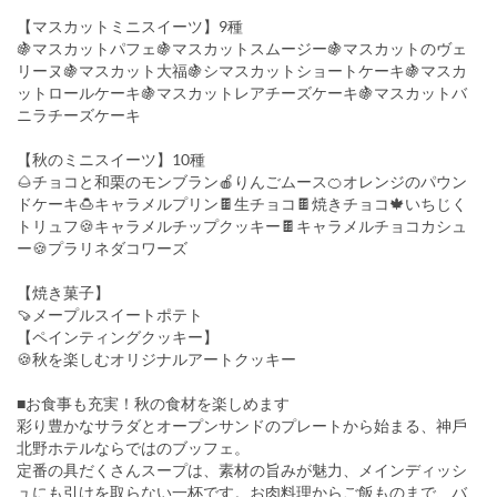
【マスカットミニスイーツ】9種
🍇マスカットパフェ🍇マスカットスムージー🍇マスカットのヴェ
リーヌ🍇マスカット⼤福🍇シマスカットショートケーキ🍇マスカ
ットロールケーキ🍇マスカットレアチーズケーキ🍇マスカットバ
ニラチーズケーキ
【秋のミニスイーツ】10種
🌰チョコと和栗のモンブラン🍎りんごムース🍊オレンジのパウン
ドケーキ🍮キャラメルプリン🍫⽣チョコ🍫焼きチョコ🍁いちじく
トリュフ🍪キャラメルチップクッキー🍫キャラメルチョコカシュ
ー🍪プラリネダコワーズ
【焼き菓⼦】
🍠メープルスイートポテト
【ペインティングクッキー】
🍪秋を楽しむオリジナルアートクッキー
■お⾷事も充実！秋の⾷材を楽しめます
彩り豊かなサラダとオープンサンドのプレートから始まる、神⼾
北野ホテルならではのブッフェ。
定番の具だくさんスープは、素材の旨みが魅⼒、メインディッシ
ュにも引けを取らない⼀杯です。お⾁料理からご飯ものまで、バ