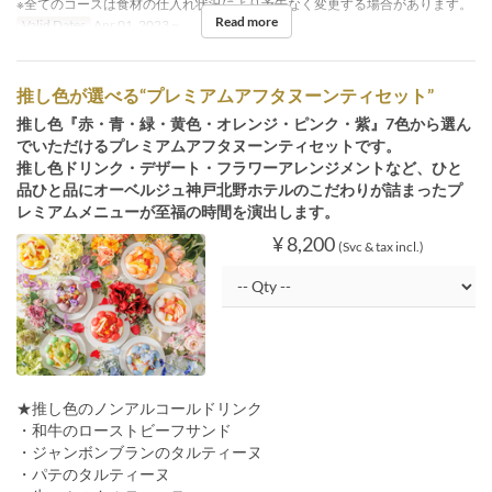
※全てのコースは食材の仕入れ状況により予告なく変更する場合があります。
Read more
Valid Dates
Apr 01, 2023 ~
推し色が選べる“プレミアムアフタヌーンティセット”
推し色『赤・青・緑・黄色・オレンジ・ピンク・紫』7色から選ん
でいただけるプレミアムアフタヌーンティセットです。
推し色ドリンク・デザート・フラワーアレンジメントなど、ひと
品ひと品にオーベルジュ神戸北野ホテルのこだわりが詰まったプ
レミアムメニューが至福の時間を演出します。
¥ 8,200
(Svc & tax incl.)
★推し色のノンアルコールドリンク
・和牛のローストビーフサンド
・ジャンボンブランのタルティーヌ
・パテのタルティーヌ