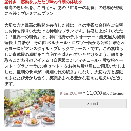
産付き 感動をふたたび味わう朝の体験を
最高の思い出を、ご自宅へ。あの『世界一の朝食』の感動が翌朝
にも続くプレミアムプラン
大切な方と最高の時間を共有した後は、その幸福な余韻をご自宅
にお持ち帰りいただける特別なプランです。お召し上がりいただ
く『世界一の朝食』は、神戸北野ホテル オーナー・総支配人/総料
理長 山口浩が、その師 ベルナール・ロワゾー氏から公式に贈られ
たヨーロピアンスタイル・ブレックファーストです。この素晴ら
しい食体験の感動をご自宅でも味わっていただけるよう、朝食を
彩るこだわりのアイテム（自家製コンフィチュール・黄な粉ペー
スト・グラノーラの3点セット）をお持ち帰り用にご用意いたしま
した。翌朝の食卓が「特別な旅の続き」になり、大切な方と感動
をふたたび分かち合う、笑顔あふれる豊かな朝をお迎えいただけ
ます。
⇒
¥ 11,000
¥ 12,200
(Svc & tax incl.)
Select