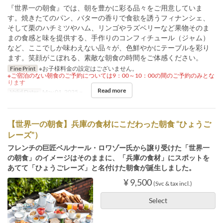
『世界一の朝食』では、朝を豊かに彩る品々をご用意していま
す。焼きたてのパン、バターの香りで食欲を誘うフィナンシェ、
そして栗のハチミツやハム、リンゴやラズベリーなど果物そのま
まの食感と味を提供する、手作りのコンフィチュール（ジャム）
など、ここでしか味わえない品々が、色鮮やかにテーブルを彩り
ます。笑顔がこぼれる、素敵な朝食の時間をご体感ください。
Fine Print
※お子様料金の設定はございません。
※ご宿泊のない朝食のご予約については9：00～10：00の間のご予約のみとな
ります
Read more
Valid Dates
May 01, 2025 ~
【世界一の朝食】兵庫の食材にこだわった朝食 “ひょうご
レーズ”）
フレンチの巨匠ベルナール・ロワゾー氏から譲り受けた「世界一
の朝食」のイメージはそのままに、「兵庫の食材」にスポットを
あてて「ひょうごレーズ」と名付けた朝食が誕生しました。
¥ 9,500
(Svc & tax incl.)
Select