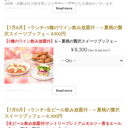
※内容・品数は仕入状況等により予告なく変更となる場合がございます。
Read more
Valid Dates
Jul 01 ~ Aug 31
【7月8月】<ランチ>5種のワイン飲み放題付・～夏桃の贅
沢スイーツブッフェ～ 8300円
【5種のワイン飲み放題付】
&～夏桃の贅沢スイーツブッフェ～
¥ 8,300
(Svc & tax incl.)
Read more
Valid Dates
Jul 01 ~ Aug 31
Order Limit
1 ~
【7月8月】<ランチ>生ビール飲み放題付・～夏桃の贅沢
スイーツブッフェ～ 8,300円
【生ビール飲み放題付(サントリープレミアムモルツ～香るエール