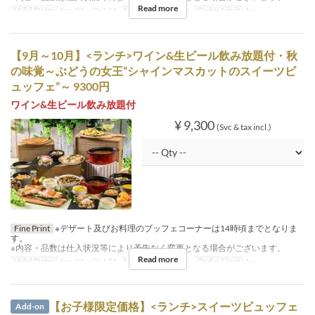
Read more
Valid Dates
Sep 01 ~ Oct 31
Meals
Lunch, Tea
Order Limit
1 ~
【9月～10月】<ランチ>ワイン&生ビール飲み放題付・秋
の味覚～ぶどうの⼥王“シャインマスカットのスイーツビ
ュッフェ”～ 9300円
ワイン&生ビール飲み放題付
¥ 9,300
(Svc & tax incl.)
Fine Print
※デザート及びお料理のブッフェコーナーは14時頃までとなりま
す。
※内容・品数は仕入状況等により予告なく変更となる場合がございます。
Read more
Valid Dates
Sep 01 ~ Oct 31
Meals
Lunch, Tea
Order Limit
1 ~
【お子様限定価格】<ランチ>スイーツビュッフェ
Add-on