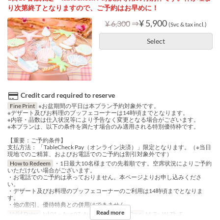
り次第終了となりますので、ご予約はお早めに！
⇒
¥ 5,900
¥ 6,300
(Svc & tax incl.)
Select
Credit card required to reserve
Fine Print
※お盆期間の平日は本プラン予約対象外です。
※デザート及びお料理のブッフェコーナーは14時頃までとなります。
※内容・品数は仕入状況等により予告なく変更となる場合がございます。
※本プランは、以下の条件を満たす場合のみ適用される特別優待枠です。
【重要：ご予約条件】
支払方法： 「TableCheck Pay（オンライン決済）」限定となります。（※当日
現地でのご精算、およびお電話でのご予約は割引対象外です）
How to Redeem
・1日最大10名様までの先着順です。空席状況によりご予約
いただけない場合がございます。
・お電話でのご予約は承っておりません。本ページよりお申し込みくださ
い。
・デザート及びお料理のブッフェコーナーのご利用は14時頃までとなりま
す。
・他の割引、優待特典との併用はできません。
Read more
Valid Dates
Jul 01 ~ Aug 07, Aug 24 ~ Aug 31
Days
M, Tu, W, Th, F