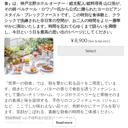
食』は、神戸北野ホテル オーナー・総支配人/総料理長 山口浩が、
その師 ベルナール・ロワゾー氏から公式に贈られたヨーロピアン
スタイル・ブレックファーストです。この特別な食体験と、クラ
シックで洗練された非日常の空間が、お二人の時間をより一層華
やかに演出いたします。時間を忘れて心ゆくまで語らいを満喫
し、今日という日を最高の思い出の1ページにしてください。
¥ 8,900
(Svc & tax incl.)
Select
『世界一の朝食』では、朝を豊かに彩る品々をご用意していま
す。焼きたてのパン、バターの香りで食欲を誘うフィナンシェ、
そして栗のハチミツやハム、リンゴやラズベリーなど果物そのま
まの食感と味を提供する、手作りのコンフィチュール（ジャム）
など、ここでしか味わえない品々が、色鮮やかにテーブルを彩り
ます。笑顔がこぼれる、素敵な朝食の時間をご体感ください。
Fine Print
※お子様料金の設定はございません。
Read more
Valid Dates
Apr 16, 2025 ~