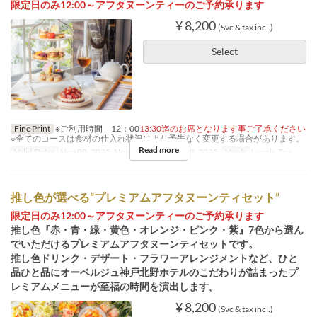
限定日のみ12:00～アフタヌーンティーのご予約承ります
¥ 8,200
(Svc & tax incl.)
Select
Fine Print
※ご利用時間 12：00
13:30迄のお席となります事ご了承ください
※全てのコースは食材の仕入れ状況により予告なく変更する場合があります。
Read more
Valid Dates
Nov 08, 2025, Nov 22, 2025, Nov 29, 2025
Meals
Lunch, Tea
推し色が選べる“プレミアムアフタヌーンティセット”
限定日のみ12:00～アフタヌーンティーのご予約承ります
推し色『赤・青・緑・黄色・オレンジ・ピンク・紫』7色から選ん
でいただけるプレミアムアフタヌーンティセットです。
推し色ドリンク・デザート・フラワーアレンジメントなど、ひと
品ひと品にオーベルジュ神戸北野ホテルのこだわりが詰まったプ
レミアムメニューが至福の時間を演出します。
¥ 8,200
(Svc & tax incl.)