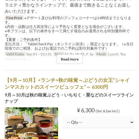
ラエティ豊かなラインナップで、最後まで飽きることなくお楽し
みいただけます。
Fine Print
※デザート及びお料理のブッフェコーナーは14時頃までとなりま
す。
※内容・品数は仕入状況等により予告なく変更となる場合がございます。
※本プランは、以下の条件をすべて満たす場合のみ適用される特別優待枠で
す。
【重要：ご予約条件】
支払方法： 「TableCheck Pay（オンライン決済）」限定となります。（※当日
現地でのご精算、およびお電話でのご予約は割引対象外です）
Valid Dates
Sep 01 ~ Oct 31
Days
M, Tu, W, Th, F, Sa
Meals
Lunch, Tea
Read more
Order Limit
1 ~
【9月～10月】<ランチ>秋の味覚～ぶどうの⼥王“シャイ
ンマスカットのスイーツビュッフェ”～ 6300円
9月～10月は秋の味覚ぶどう・いちぢく・栗などのスイーツライン
ナップ
¥ 6,300
(Svc & tax incl.)