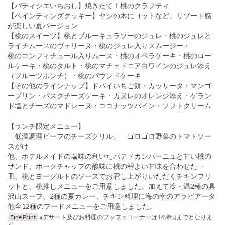
【パティシエいちおし】焼きたて！桃のクラフティ
【ペインティングクッキー】ヤシの木にヨットなど、リゾート感
が楽しい夏バージョン
【桃のスイーツ】桃とブルーキュラソーのジュレ・桃のジュレと
ライチムースのヴェリーヌ・桃のジュレ入りスムージー・
桃のコンフィチュール入りムース・桃のオペラケーキ・桃のロー
ルケーキ・桃のタルト・桃のマチェドニア白ワインのジュレ添え
（フルーツポンチ）・桃のパウンドケーキ
【その他のラインナップ】ドバイいちご餅・カッサータ・マンゴ
ープリン・バスクチーズケーキ・カヌレのオレンジ添え・ゲラン
ド塩とチーズのマドレーヌ・ココナッツパイン・ソフトクリーム
【ランチ限定メニュー】
「低温調理ビーフのチーズグリル、 ゴロゴロ野菜のトマトソー
スがけ
他、ホテルメイドの塩味の利いたパテドカンパーニュと甘い桃の
サンド、ポークチャップの酸味に桃の程よい甘味を合わせた一
皿、桃とヨーグルトのソースでお召し上がりいただくチキンフリ
ットと、桃推しメニューをご用意しました。加えて冷・温2種の具
沢山スープ、2種の夏カレー、チキン料理に海の幸のアラビアータ
他全12種のフードメニューをご用意しました。
Fine Print
※デザート及びお料理のブッフェコーナーは14時頃までとなりま
す。