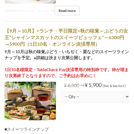
Read more
Valid Dates
Jul 01 ~ Aug 31
Order Limit
1 ~
【9月～10月】<ランチ・平日限定>秋の味覚～ぶどうの⼥
王“シャインマスカットのスイーツビュッフェ”～6300円
→5900円（1日10名・オンライン決済専用）
9月～10月は秋の味覚ぶどう・いちぢく・栗などのスイーツライン
ナップを予定。※詳細は決まり次第公開します。
1日10名様限定・TableCheck Pay決済専用の特別枠です。枠が埋ま
り次第終了となりますので、ご予約はお早めに！
⇒
¥ 5,900
¥ 6,300
(Svc & tax incl.)
■スイーツラインナップ