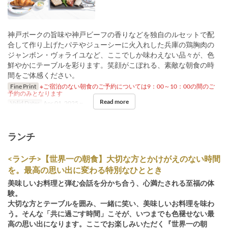
神戸ポークの旨味や神戸ビーフの香りなどを独自のルセットで配
合して作り上げたパテやジューシーに火入れした兵庫の鶏胸肉の
ジャンボン・ヴォライユなど、ここでしか味わえない品々が、色
鮮やかにテーブルを彩ります。笑顔がこぼれる、素敵な朝食の時
間をご体感ください。
Fine Print
※ご宿泊のない朝食のご予約については9：00～10：00の間のご
予約のみとなります
Read more
Valid Dates
Apr 01, 2025 ~
ランチ
<ランチ>【世界一の朝食】大切な方とかけがえのない時間
を。最高の思い出に変わる特別なひととき
美味しいお料理と弾む会話を分かち合う、心満たされる至福の体
験。
大切な方とテーブルを囲み、一緒に笑い、美味しいお料理を味わ
う。そんな「共に過ごす時間」こそが、いつまでも色褪せない最
高の思い出になります。ここでお楽しみいただく『世界一の朝