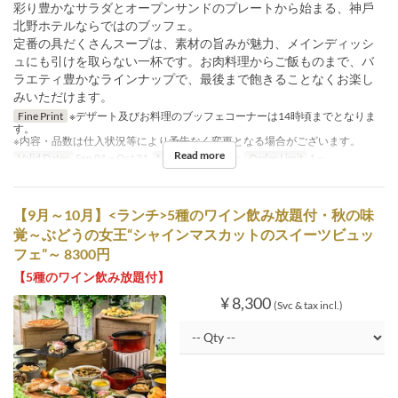
彩り豊かなサラダとオープンサンドのプレートから始まる、神⼾
北野ホテルならではのブッフェ。
定番の具だくさんスープは、素材の旨みが魅⼒、メインディッシ
ュにも引けを取らない⼀杯です。お⾁料理からご飯ものまで、バ
ラエティ豊かなラインナップで、最後まで飽きることなくお楽し
みいただけます。
Fine Print
※デザート及びお料理のブッフェコーナーは14時頃までとなりま
す。
※内容・品数は仕入状況等により予告なく変更となる場合がございます。
Read more
Valid Dates
Sep 01 ~ Oct 31
Meals
Lunch, Tea
Order Limit
1 ~
【9月～10月】<ランチ>5種のワイン飲み放題付・秋の味
覚～ぶどうの⼥王“シャインマスカットのスイーツビュッ
フェ”～ 8300円
【5種のワイン飲み放題付】
¥ 8,300
(Svc & tax incl.)