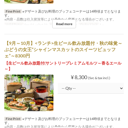
Fine Print
※デザート及びお料理のブッフェコーナーは14時頃までとなりま
す。
※内容・品数は仕入状況等により予告なく変更となる場合がございます。
Read more
Valid Dates
Sep 01 ~ Oct 31
Meals
Lunch, Tea
Order Limit
1 ~
【9月～10月】<ランチ>生ビール飲み放題付・秋の味覚～
ぶどうの⼥王“シャインマスカットのスイーツビュッフ
ェ”～8300円
【生ビール飲み放題付(サントリープレミアムモルツ～香るエール
～】
¥ 8,300
(Svc & tax incl.)
Fine Print
※デザート及びお料理のブッフェコーナーは14時頃までとなりま
す。
※内容・品数は仕入状況等により予告なく変更となる場合がございます。