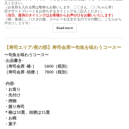
入ください。
（お名前を入れる際は敬称もお願いします。〇〇さん、〇〇ちゃん等）
②デザートプレートをお持ちするタイミングをご記入ください。
（当日、提供のタイミングはお客様からお声がけをお願いいたします）
（例：食後に。パスタの後。コーヒーを注文するのでその際に。こちらから
声掛けします等）
Read more
Meals
Lunch, Tea, Dinner
【寿司エリア/夜の部】寿司会席〜旬魚を味わうコース〜
〜旬魚を味わうコース〜
-お品書き-
［寿司会席 -椿-］ 5800（税別）
［寿司会席 -桔梗-］ 7800（税別）
-内容-
・お造り
・先付け
・焼物
・握り寿司
＊椿は10貫、桔梗は15貫
・お椀
・菓子