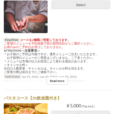
Select
Fine Print
コースを2種類ご用意しております。
ご希望のメニューを予約画面下部の質問項目からご選択ください。
お席のみのご予約はお受けしておりません。
ATTENTION ―注意事項―
＊お子様のご予約は可能ですが、通常メニューご注文いただきます。
お子様用のメニューのご用意はございません。ご了承ください。
＊メニューは市場の仕入れ状況により変わる場合があります。
＜キャンセル料＞
当日の人数変更・キャンセルは、キャンセル料を頂きます。
ご変更の際は前日までにご連絡下さい。
Valid Dates
Jan 25, 2022, Jan 29, 2022 ~ Jan 30, 2022
Read more
Days
Tu, W, Th, F, Sa, Su, Hol
Meals
Dinner
Order Limit
1 ~ 6
パスタコース【2h飲放題付き】
¥ 5,000
(Tax incl.)