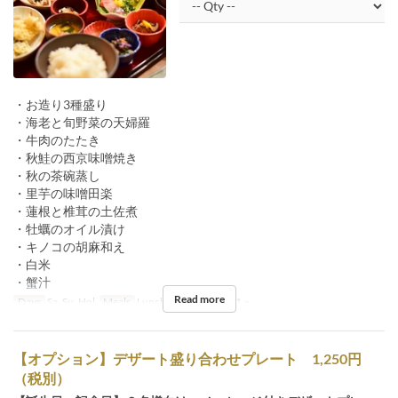
・お造り3種盛り
・海老と旬野菜の天婦羅
・牛肉のたたき
・秋鮭の西京味噌焼き
・秋の茶碗蒸し
・里芋の味噌田楽
・蓮根と椎茸の土佐煮
・牡蠣のオイル漬け
・キノコの胡麻和え
・白米
・蟹汁
Read more
Days
Sa, Su, Hol
Meals
Lunch
Order Limit
1 ~
【オプション】デザート盛り合わせプレート 1,250円
（税別）