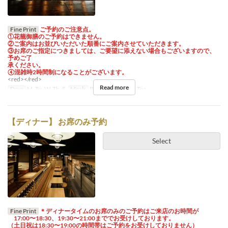
Fine Print
ご予約のご注意点。
①花籠御膳のご予約はできません。
②ご案内はお並びいただいた順番にご案内させていただきます。
③お席のご指定につきましては、ご要望に添えない場合もございますので、
予めご了
承ください。
④混雑時2時間制になることがございます。
<red></red>
Read more
Days
M, Tu, W, Th, F
Meals
Breakfast, Lunch, Tea
【ディナー】 お席のみ予約
Select
Fine Print
＊ディナータイムのお席のみのご予約はご来店のお時間が
17:00〜18:30、19:30〜21:00まででお受けしております。
（土日祝は18:30〜19:00の時間帯はご予約をお受けしておりません）