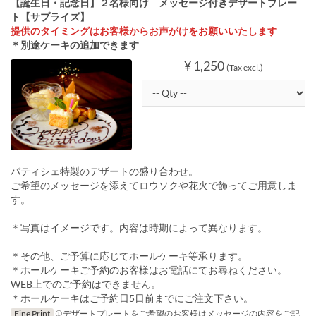
【誕生日・記念日】２名様向け メッセージ付きデザートプレー
ト【サプライズ】
提供のタイミングはお客様からお声がけをお願いいたします
＊別途ケーキの追加できます
¥ 1,250
(Tax excl.)
パティシェ特製のデザートの盛り合わせ。
ご希望のメッセージを添えてロウソクや花火で飾ってご用意しま
す。
＊写真はイメージです。内容は時期によって異なります。
＊その他、ご予算に応じてホールケーキ等承ります。
＊ホールケーキご予約のお客様はお電話にてお尋ねください。
WEB上でのご予約はできません。
＊ホールケーキはご予約日5日前までにご注文下さい。
Fine Print
①デザートプレートをご希望のお客様はメッセージの内容をご記