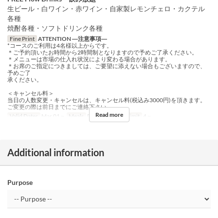
生ビール・白ワイン・赤ワイン・自家製レモンチェロ・カクテル
各種
焼酎各種・ソフトドリンク各種
Fine Print
ATTENTION ―注意事項―
*コースのご利用は4名様以上からです。
＊ご予約頂いたお時間から2時間制となりますので予めご了承ください。
＊メニューは市場の仕入れ状況により変わる場合があります。
＊お席のご指定につきましては、ご要望に添えない場合もございますので、
予めご了
承ください。
＜キャンセル料＞
当日の人数変更・キャンセルは、キャンセル料(税込み3000円)を頂きます。
ご変更の際は前日までにご連絡下さい。
Read more
Valid Dates
Mar 01 ~
Meals
Dinner
Order Limit
4 ~
Additional information
Purpose