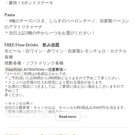
・豪快！1ポンドステーキ
Pasta
・4種のチーズパスタ、しらすのペペロンチーノ、自家製ベーコン
のアマトリチャーナ
＊当日上記3種の中から一つをお選びください！
FREE Flow Drinks 飲み放題
生ビール・白ワイン・赤ワイン・自家製レモンチェロ・カクテル
各種
焼酎各種・ソフトドリンク各種
Fine Print
ATTENTION ―注意事項―
*コースのご利用は4名様以上からです。
＊ご予約頂いたお時間から2時間制となりますので予めご了承ください。
＊メニューは市場の仕入れ状況により変わる場合があります。
＊お席のご指定につきましては、ご要望に添えない場合もございますので、
予めご了
承ください。
＜キャンセル料＞
当日の人数変更・キャンセルは、キャンセル料(税込み3000円)を頂きます。
ご変更の際は前日までにご連絡下さい。
Read more
Valid Dates
Mar 01 ~
Meals
Dinner
Order Limit
4 ~