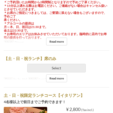
＊ご予約頂いたお時間から2時間制となりますので予めご了承ください。
＊15分以上遅れる際はお電話ください。ご連絡がない場合はキャンセル扱い
とさせていただきます。
＊お席のご指定につきましては、ご要望に添えない場合もございますので、
予めご了
承ください。
＊アルコールの提供は
月～木、日、祝日は21:30まで。
金土は22:30まで。
＊お寿司のエリアはお休みさせていただいております。臨時的に店内でお寿
司の提供を行っております。
Read more
Meals
Dinner
【土・日・祝ランチ】席のみ
Select
Read more
Days
Sa, Su, Hol
Meals
Lunch
土・日・祝限定ランチコース【イタリアン】
4名様以上で前日までご予約できます！
¥ 2,800
(Tax incl.)