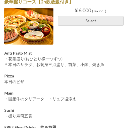
豪華握りコース【2h飲放題付き】
¥ 6,000
(Tax incl.)
Select
Anti Pasto Mist
・花籠盛り(おひとり様一つずつ)
＊本日のサラダ、お刺身三点盛り、前菜、小鉢、焼き魚
Pizza
本日のピザ
Main
・国産牛のタリアータ トリュフ塩添え
Sushi
・握り寿司五貫
FREE Flow Drinks 飲み放題