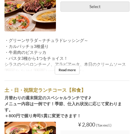
Select
・グリーンサラダ～ナチュラドレッシング～
・カルパッチョ3種盛り
・牛肩肉のビステッカ
・パスタ3種から1つをチョイス！
シラスのペペロンチーノ、アラビアータ、本日のクリームソース
Read more
Days
Sa, Su, Hol
Meals
Lunch
Order Limit
4 ~
土・日・祝限定ランチコース【和食】
月替わりの週末限定のスペシャルランチです♪
メニュー内容は一例です！季節、仕入れ状況に応じて変わりま
す。
＋800円で握り寿司5貫に変更できます！
¥ 2,800
(Tax excl.)