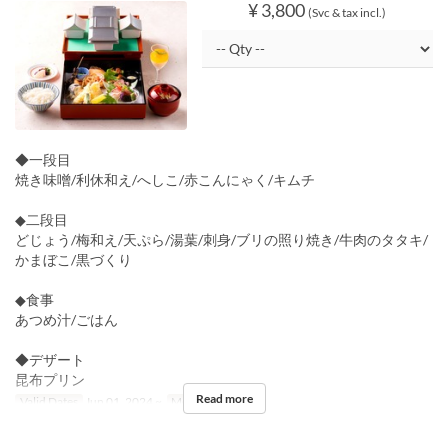
¥ 3,800
(Svc & tax incl.)
◆一段目
焼き味噌/利休和え/へしこ/赤こんにゃく/キムチ
◆二段目
どじょう/梅和え/天ぷら/湯葉/刺身/ブリの照り焼き/牛肉のタタキ/
かまぼこ/黒づくり
◆食事
あつめ汁/ごはん
◆デザート
昆布プリン
Read more
Valid Dates
Jun 01, 2024 ~
Meals
Lunch