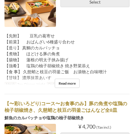
Select
【先附】 豆乳の葛寄せ
【前菜】 おばんざい6種盛り合わせ
【造り】 真鯛のカルパッチョ
【煮物】 ほどける豚の角煮
【揚物】 蓮根の明太子挟み揚げ
【強肴】 塩鶏の柚子胡椒焼き 焼き野菜添え
【食 事】 久慈蛸と枝豆の羽釜ご飯 お漬物と白味噌汁
【甘味】 濃厚抹茶あいす
Read more
Meals
Tea, Dinner, Night
Order Limit
2 ~ 8
【〜彩(いろどり)コース〜お食事のみ】豚の角煮や塩鶏の
柚子胡椒焼き、久慈蛸と枝豆の羽釜ごはんなど全8皿
鮮魚のカルパッチョや塩鶏の柚子胡椒焼き
¥ 4,700
(Tax incl.)