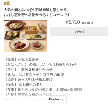
8皿
人気の鯛とみつばの羽釜御飯も楽しめる、
おはし恵比寿の名物食べ尽くしコースです
¥ 5,700
(Tax incl.)
Select
【先附】豆乳の葛寄せ
【おばんざい】 名物おばんざい6種盛り合わせ
【造り】 鮮魚２種盛り合わせ
【逸 品】出汁巻き玉子と京生麩の田楽
【揚物】蓮根の明太子挟み揚げ
【強肴】 黒毛和牛の炙り
【食事】鯛と三つ葉の羽釜ご飯 お漬物と白味噌汁
【至福】黒蜜きな粉のわらびもち
Read more
Meals
Tea, Dinner, Night
Order Limit
2 ~ 8