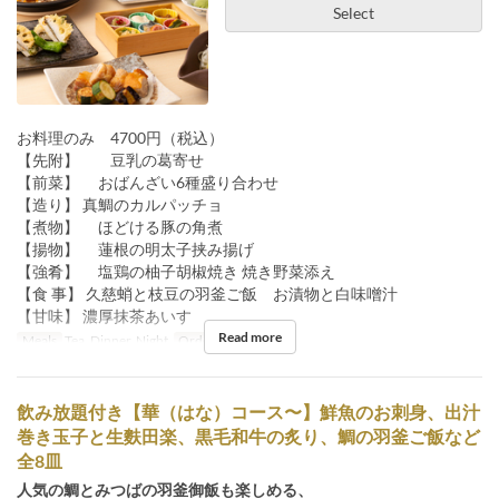
Select
お料理のみ 4700円（税込）
【先附】 豆乳の葛寄せ
【前菜】 おばんざい6種盛り合わせ
【造り】 真鯛のカルパッチョ
【煮物】 ほどける豚の角煮
【揚物】 蓮根の明太子挟み揚げ
【強肴】 塩鶏の柚子胡椒焼き 焼き野菜添え
【食 事】 久慈蛸と枝豆の羽釜ご飯 お漬物と白味噌汁
【甘味】 濃厚抹茶あいす
Read more
Meals
Tea, Dinner, Night
Order Limit
2 ~ 8
飲み放題付き【華（はな）コース〜】鮮魚のお刺身、出汁
巻き玉子と生麩田楽、黒毛和牛の炙り、鯛の羽釜ご飯など
全8皿
人気の鯛とみつばの羽釜御飯も楽しめる、