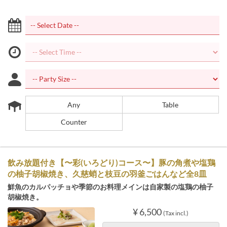
Any
Table
Counter
飲み放題付き【〜彩(いろどり)コース〜】豚の角煮や塩鶏
の柚子胡椒焼き、久慈蛸と枝豆の羽釜ごはんなど全8皿
鮮魚のカルパッチョや季節のお料理メインは自家製の塩鶏の柚子
胡椒焼き。
¥ 6,500
(Tax incl.)