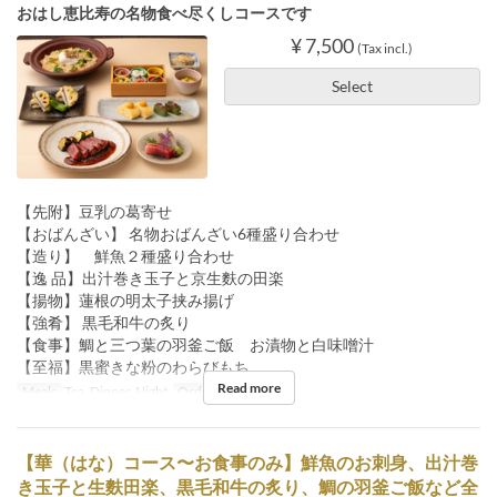
おはし恵比寿の名物食べ尽くしコースです
¥ 7,500
(Tax incl.)
Select
【先附】豆乳の葛寄せ
【おばんざい】 名物おばんざい6種盛り合わせ
【造り】 鮮魚２種盛り合わせ
【逸 品】出汁巻き玉子と京生麩の田楽
【揚物】蓮根の明太子挟み揚げ
【強肴】 黒毛和牛の炙り
【食事】鯛と三つ葉の羽釜ご飯 お漬物と白味噌汁
【至福】黒蜜きな粉のわらびもち
Read more
Meals
Tea, Dinner, Night
Order Limit
2 ~ 8
【華（はな）コース〜お食事のみ】鮮魚のお刺身、出汁巻
き玉子と生麩田楽、黒毛和牛の炙り、鯛の羽釜ご飯など全