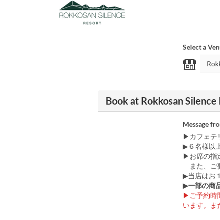
Select a Ve
Book at Rokkosan Silence 
Message fr
▶カフェテ
▶６名様以
▶お席の指
また、ご要
▶当店はお
▶一部の商
▶︎ご予約
います。ま