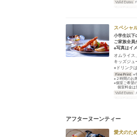
Valid Dates
F
Seat Categor
スペシャ
小学生以下
ご家族全員
※写真はイ
オムライス
キッズジュ
※ドリンク
Fine Print
※
※２時間のお
※個室ご希望
個室料金は別
Valid Dates
J
Seat Categor
アフターヌーンティー
愛犬のた