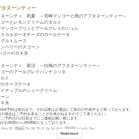
フタヌーンティー
タヌーンティ 初夏 ～宮崎マンゴーと桃のアフタヌーンティー～
ンゴーとレモンクリームのタルト
ルマンゴープリンとアールグレイのジュレ
マスカルポーネチーズのロールケーキ
ーグルトムース
ランベリーのスコーン
ンゴーのカキ氷
タヌーンティ 新涼 ～白桃のアフタヌーンティー～
ンゴーのアールグレイパンナコッタ
タルト
蜜のチーズケーキ
パイナップルのシュークリーム
コーン
カキ氷
WEB予約は前日まで、それ以降はお電話にて前日の午前中まで承っております。
日の場合はご予約を承ることが出来かねますのでご了承ください。
はご予約日の2日前までにご連絡お願い致します。
約のお時間から2時間制となっております。
 Nov 30
Days
Tu, W, Th, F, Sa, Su, Hol
Meals
Lunch, Tea
Read more
y
table, Private room, 個室19, 個室20, 個室21, 個室22