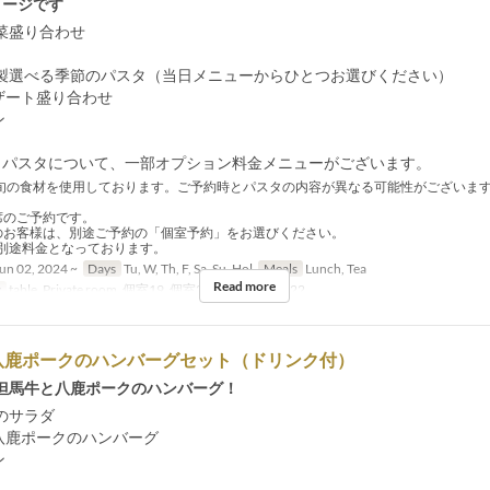
メージです
菜盛り合わせ
製選べる季節のパスタ（当日メニューからひとつお選びください）
ザート盛り合わせ
ン
とパスタについて、一部オプション料金メニューがございます。
旬の食材を使用しております。ご予約時とパスタの内容が異なる可能性がございま
席のご予約です。
のお客様は、別途ご予約の「個室予約」をお選びください。
途料金となっております。
un 02, 2024 ~
Days
Tu, W, Th, F, Sa, Su, Hol
Meals
Lunch, Tea
Read more
y
table, Private room, 個室19, 個室20, 個室21, 個室22
八鹿ポークのハンバーグセット（ドリンク付）
但馬牛と八鹿ポークのハンバーグ！
のサラダ
八鹿ポークのハンバーグ
ン