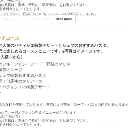
席のご予約です。
のお客様は、別途ご予約の「個室予約」をお選びください。
途料金となっております。
un 02, 2024 ~
Days
Tu, W, Th, F, Sa, Su, Hol
Meals
Lunch, Tea
Read more
y
table, Private room, 個室19, 個室20, 個室21, 個室22
ンチコース
ア人気のパティシエ特製デザートとシェフのおすすめパスタ。
沢に楽しめるコースメニューです。※写真はイメージです。
2人様～から）
のフルーツとシーフード 野菜のマリネ
季節のスープ
シェフ特製おすすめパスタ
理：但馬牛のタリアータ
：パティシエの特製デザート
ン
旬の食材を使用しております。季節により前菜・スープ・パスタの内容が異なりま
ついて、一部オプション料金メニューがございます。
席のご予約です。
のお客様は、別途ご予約の「個室予約」をお選びください。
途料金となっております。