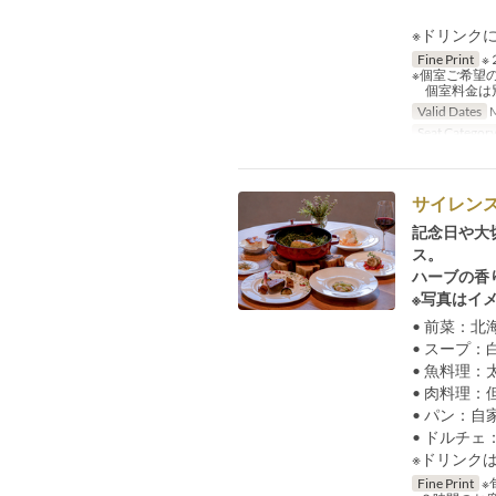
※ドリンク
Fine Print
※
※個室ご希望
個室料金は別
Valid Dates
M
Seat Categor
サイレン
記念日や大
ス。
ハーブの香
※写真はイ
• 前菜：
• スープ
• 魚料理
• 肉料理
• パン：
• ドルチ
※ドリンク
Fine Print
※