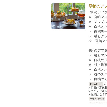
季節のア
7月のアフ
○ 宮崎マ
○ アップ
○ 白桃と
○ 白桃ヨ
○ 桃とク
☆ 宮崎マ
8月のアフ
○ 桃とマ
○ 白桃の
○ 桃と蜂
○ 白桃と
○ 桃のス
○ 白桃の
Fine Print
※
※前日が定休
※キャンセル
※お席はご予
Valid Dates
~
Seat Categor