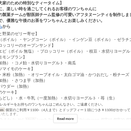
犬家のための特別なティータイム】
に、楽しい時を過ごしてくれるお客様のワンちゃんに
の製菓チームが獣医師チーム監修の可愛いアフタヌーンティを制作しま
で、優雅な午後のお茶をワンちゃんとお楽しみください。
ら
から
と野菜のゼリー寄せ】
（ボイル）・ヤングコーン（ボイル）・インゲン豆（ボイル）・ゼラチ
ロッコリーのオープンサンド】
エビ（ボイル 無塩）・ブロッコリー（ボイル）・枝豆・水切りヨーグル
モモンブラン】
加熱）・コメ飴・水切りヨーグルト・南瓜
ツマイモのケーキ】
・米粉（加熱）・オリーブオイル・太白ゴマ油・かつおだし・粉チーズ
加熱）・さつま芋（加熱）
パウダー（加熱）
のケーキ】
もどし）・水・牛乳（一度加熱）・水切りヨーグルト・苺（生）
レルギーをお持ちのワンちゃんはごめんなさい。ご遠慮ください。
em
個室のご利用￥1100-（4人まで）とドッグフィー１頭につき￥1100がかかっ
いたします。
Read more
h, F, Sa, Su, Hol
Meals
Lunch, Tea
Seat Category
Private room, 個室19, 個室20, 