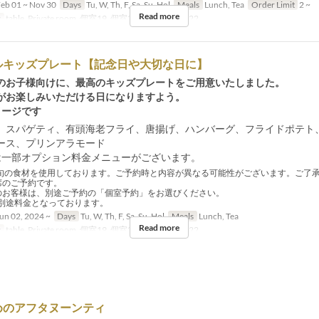
eb 01 ~ Nov 30
Days
Tu, W, Th, F, Sa, Su, Hol
Meals
Lunch, Tea
Order Limit
2 ~
Read more
y
table, Private room, 個室19, 個室20, 個室21, 個室22
ルキッズプレート【記念日や大切な日に】
のお子様向けに、最高のキッズプレートをご用意いたしました。
がお楽しみいただける日になりますよう。
メージです
、スパゲティ、有頭海老フライ、唐揚げ、ハンバーグ、フライドポテト
ース、プリンアラモード
は一部オプション料金メニューがございます。
旬の食材を使用しております。ご予約時と内容が異なる可能性がございます。ご了
席のご予約です。
のお客様は、別途ご予約の「個室予約」をお選びください。
途料金となっております。
un 02, 2024 ~
Days
Tu, W, Th, F, Sa, Su, Hol
Meals
Lunch, Tea
Read more
y
table, Private room, 個室19, 個室20, 個室21, 個室22
めのアフタヌーンティ