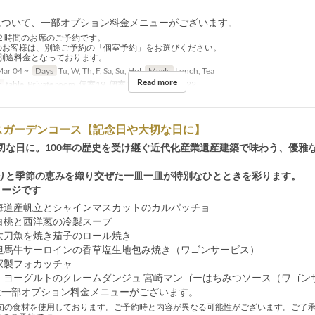
について、一部オプション料金メニューがございます。
２時間のお席のご予約です。
のお客様は、別途ご予約の「個室予約」をお選びください。
途料金となっております。
ar 04 ~
Days
Tu, W, Th, F, Sa, Su, Hol
Meals
Lunch, Tea
Read more
y
table, Private room, 個室19, 個室20, 個室21, 個室22
スガーデンコース【記念日や大切な日に】
切な日に。100年の歴史を受け継ぐ近代化産業遺産建築で味わう、優雅
りと季節の恵みを織り交ぜた一皿一皿が特別なひとときを彩ります。
メージです
北海道産帆立とシャインマスカットのカルパッチョ
：白桃と西洋葱の冷製スープ
：太刀魚を焼き茄子のロール焼き
：但馬牛サーロインの香草塩生地包み焼き（ワゴンサービス）
自家製フォカッチャ
ェ：ヨーグルトのクレームダンジュ 宮崎マンゴーはちみつソース（ワゴン
は一部オプション料金メニューがございます。
旬の食材を使用しております。ご予約時と内容が異なる可能性がございます。ご了