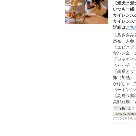
【愛犬と愛
いつも一緒
サイレンス
サイレンス
詳細は
こち
【鳥ささみ
昆布・人参
【エビとブ
食パン白・
【ジャガイ
じゃが芋（
【南瓜とサ
卵（加熱）
かぼちゃ（
ベーキング
【高野豆腐
高野豆腐（
Fine Print
ア
How to Rede
ご了承お願い
Days
Tu, W, T