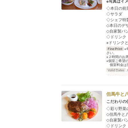
※写真はイ
◇本日の前
◇サラダ
◇シェフ特
◇本日のデ
◇自家製パ
◇ドリンク
※ドリンク
Fine Print
※
さい。
※２時間のお
※個室ご希望
個室料金は別
Valid Dates
J
Seat Categor
但馬牛と
こだわりの
◇彩り野菜
◇但馬牛と
◇自家製パ
◇ドリンク