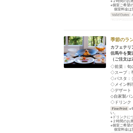
※２時間のお
※個室ご希望
個室料金は別
Valid Dates
J
Seat Categor
季節のラ
カフェテリ
但馬牛を贅
（ご注文は
◇前菜：旬
◇スープ：
◇パスタ：
◇メイン料
◇デザート
◇自家製パ
◇ドリンク
Fine Print
※
い。
※ドリンクに
※２時間のお
※個室ご希望
個室料金は別