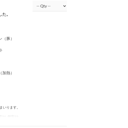
した。
ン（豚）
ト
（加熱）
てまいります。
個室21, 個室22