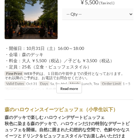
¥ 5,500
(Tax incl.)
・開催日：10月31日（土）16:00～18:00
・会場：森のデッキ
・料金：大人 ￥5,500（税込）／子ども ￥3,500（税込）
・定員：25名（立食・ビュッフェスタイル）
Fine Print
WEB予約は、１日前の午前中までの受付となっております。
それ以降のご予約は、お電話でお問合せください。
Valid Dates
Oct 31
Days
Sa, Su, Hol
Meals
Lunch, Tea
Order Limit
1 ~ 5
Read more
Seat Category
イベント予約用
森のハロウィンスイーツビュッフェ（小学生以下）
森のデッキで楽しむ ハロウィンデザートビュッフェ
秋色に染まる森のデッキで、ハロウィンだけの特別なデザートビ
ュッフェを開催。自然に囲まれた幻想的な空間で、色鮮やかなス
イーツとドリンクをビュッフェスタイルでお楽しみいただけま