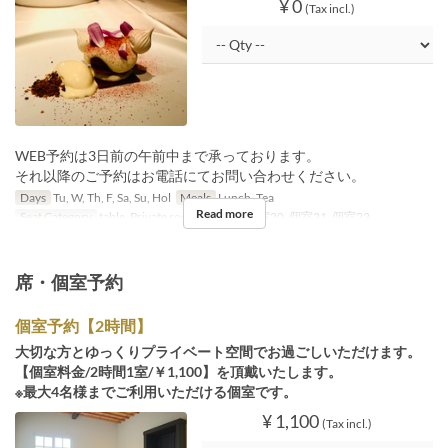
¥ 0
(Tax incl.)
WEB予約は3日前の午前中まで承っております。
それ以降のご予約はお電話にてお問い合わせください。
Days
Tu, W, Th, F, Sa, Su, Hol
Meals
Lunch, Tea
Read more
Seat Category
table, Private room, 個室19, 個室20, 個室21, 個室22
席・個室予約
個室予約【2時間】
大切な方とゆっくりプライベート空間でお過ごしいただけます。
【個室料金/2時間1室/￥1,100】を頂戴いたします。
※最大4名様までご利用いただける個室です。
¥ 1,100
(Tax incl.)