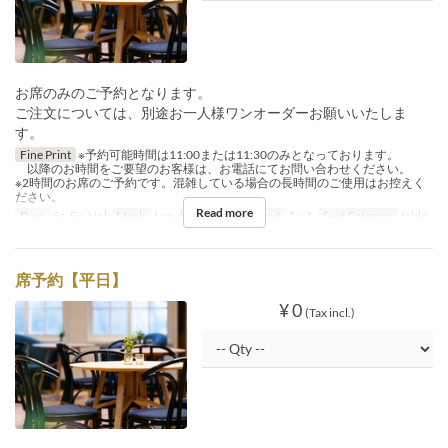
お席のみのご予約となります。
ご注文については、別途お一人様ワンオーダーお願いいたしま
す。
Fine Print
※予約可能時間は11:00または11:30のみとなっております。
以降のお時間をご要望のお客様は、お電話にてお問い合わせください。
※2時間のお席のご予約です。混雑している場合の長時間のご使用はお控えく
ださい。
Read more
Days
Sa, Su, Hol
Meals
Lunch, Tea
Order Limit
1 ~ 1
Seat Category
table
席予約【平日】
¥ 0
(Tax incl.)