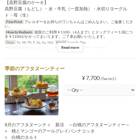
【高野豆腐のケーキ】
高野豆腐（もどし）・水・牛乳（一度加熱）・水切りヨーグル
ト・苺（生）
Fine Print
アレルギーをお持ちのワンちゃんはごめんなさい。ご遠慮くださ
い。
How to Redeem
個室のご利用￥1100-（4人まで）とドッグフィー１頭につ
き￥1100がかかってまいります。ご了承お願いいたします。
Days
Tu, W, Th, F, Sa, Su, Hol
Meals
Lunch, Tea
Read more
Seat Category
Private room, 個室19, 個室20, 個室21, 個室22
季節のアフタヌーンティー
¥ 7,700
(Tax incl.)
8月のアフタヌーンティ 新涼 ～白桃のアフタヌーンティー～
○ 桃とマンゴーのアールグレイパンナコッタ
○ 白桃のタルト