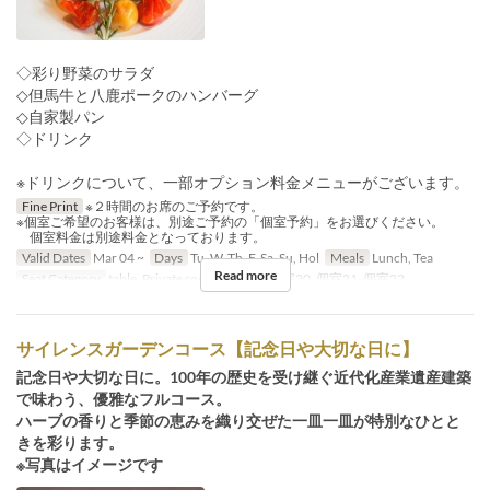
◇彩り野菜のサラダ
◇但馬牛と八鹿ポークのハンバーグ
◇自家製パン
◇ドリンク
※ドリンクについて、一部オプション料金メニューがございます。
Fine Print
※２時間のお席のご予約です。
※個室ご希望のお客様は、別途ご予約の「個室予約」をお選びください。
個室料金は別途料金となっております。
Valid Dates
Mar 04 ~
Days
Tu, W, Th, F, Sa, Su, Hol
Meals
Lunch, Tea
Read more
Seat Category
table, Private room, 個室19, 個室20, 個室21, 個室22
サイレンスガーデンコース【記念日や大切な日に】
記念日や大切な日に。100年の歴史を受け継ぐ近代化産業遺産建築
で味わう、優雅なフルコース。
ハーブの香りと季節の恵みを織り交ぜた一皿一皿が特別なひとと
きを彩ります。
※写真はイメージです