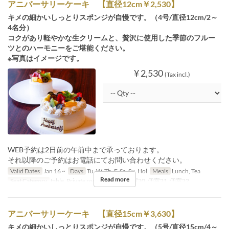
アニバーサリーケーキ 【直径12cm￥2,530】
キメの細かいしっとりスポンジが自慢です。（4号/直径12cm/2～
4名分）
コクがあり軽やかな生クリームと、贅沢に使用した季節のフルー
ツとのハーモニーをご堪能ください。
※写真はイメージです。
¥ 2,530
(Tax incl.)
WEB予約は2日前の午前中まで承っております。
それ以降のご予約はお電話にてお問い合わせください。
Valid Dates
Jan 16 ~
Days
Tu, W, Th, F, Sa, Su, Hol
Meals
Lunch, Tea
Read more
Seat Category
table, Private room, 個室19, 個室20, 個室21, 個室22
アニバーサリーケーキ 【直径15cm￥3,630】
キメの細かいしっとりスポンジが自慢です。（5号/直径15cm/4～