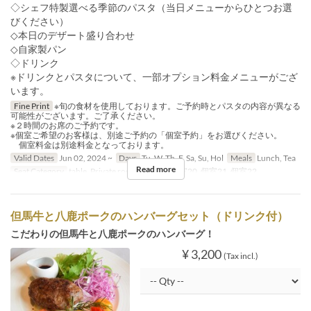
◇シェフ特製選べる季節のパスタ（当日メニューからひとつお選
びください）
◇本日のデザート盛り合わせ
◇自家製パン
◇ドリンク
※ドリンクとパスタについて、一部オプション料金メニューがござ
います。
Fine Print
※旬の食材を使用しております。ご予約時とパスタの内容が異なる
可能性がございます。ご了承ください。
※２時間のお席のご予約です。
※個室ご希望のお客様は、別途ご予約の「個室予約」をお選びください。
個室料金は別途料金となっております。
Valid Dates
Jun 02, 2024 ~
Days
Tu, W, Th, F, Sa, Su, Hol
Meals
Lunch, Tea
Read more
Seat Category
table, Private room, 個室19, 個室20, 個室21, 個室22
但馬牛と八鹿ポークのハンバーグセット（ドリンク付）
こだわりの但馬牛と八鹿ポークのハンバーグ！
¥ 3,200
(Tax incl.)