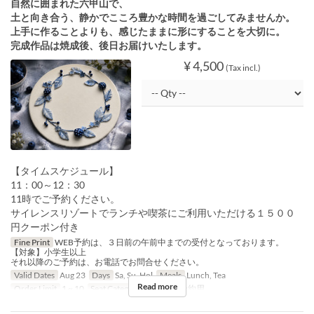
自然に囲まれた六甲山で、
土と向き合う、静かでこころ豊かな時間を過ごしてみませんか。
上手に作ることよりも、感じたままに形にすることを大切に。
完成作品は焼成後、後日お届けいたします。
¥ 4,500
(Tax incl.)
【タイムスケジュール】
11：00～12：30
11時でご予約ください。
サイレンスリゾートでランチや喫茶にご利用いただける１５００
円クーポン付き
Fine Print
WEB予約は、３日前の午前中までの受付となっております。
【対象】小学生以上
それ以降のご予約は、お電話でお問合せください。
Valid Dates
Aug 23
Days
Sa, Su, Hol
Meals
Lunch, Tea
Read more
Order Limit
1 ~ 10
Seat Category
イベント予約用