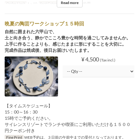
Read more
Order Limit
1 ~ 10
Seat Category
イベント予約用
晩夏の陶芸ワークショップ１５時回
自然に囲まれた六甲山で、
土と向き合う、静かでこころ豊かな時間を過ごしてみませんか。
上手に作ることよりも、感じたままに形にすることを大切に。
完成作品は焼成後、後日お届けいたします。
¥ 4,500
(Tax incl.)
【タイムスケジュール】
15：00～16：30
15時でご予約ください。
サイレンスリゾートでランチや喫茶にご利用いただける１５００
円クーポン付き
Fine Print
WEB予約は、３日前の午前中までの受付となっております。