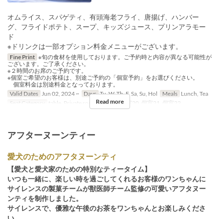
オムライス、スパゲティ、有頭海老フライ、唐揚げ、ハンバー
グ、フライドポテト、スープ、キッズジュース、プリンアラモー
ド
※ドリンクは一部オプション料金メニューがございます。
Fine Print
※旬の食材を使用しております。ご予約時と内容が異なる可能性が
ございます。ご了承ください。
※２時間のお席のご予約です。
※個室ご希望のお客様は、別途ご予約の「個室予約」をお選びください。
個室料金は別途料金となっております。
Valid Dates
Jun 02, 2024 ~
Days
Tu, W, Th, F, Sa, Su, Hol
Meals
Lunch, Tea
Read more
Seat Category
table, Private room, 個室19, 個室20, 個室21, 個室22
アフターヌーンティー
愛犬のためのアフタヌーンティ
【愛犬と愛犬家のための特別なティータイム】
いつも一緒に、楽しい時を過ごしてくれるお客様のワンちゃんに
サイレンスの製菓チームが獣医師チーム監修の可愛いアフタヌー
ンティを制作しました。
サイレンスで、優雅な午後のお茶をワンちゃんとお楽しみくださ
い。