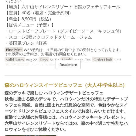
ください
【場所】六甲山サイレンスリゾート 旧館カフェテリアホール
【定員】40名（着席・完全予約制）
【料金】8,500円（税込）
【提供メニュー（予定）】
・ローストビーフプレート（グレイビーソース・キッシュ付）
・スコーン2種とクロテッドクリーム・ジャム
・英国風ブレンド紅茶
Fine Print
WEB予約は、１日前の午前中までの受付となっております。
それ以降のご予約は、お電話でお問合せください。
Valid Dates
Aug 22
Days
Sa, Su
Meals
Lunch, Tea
Order Limit
1 ~ 5
Read more
Seat Category
イベント予約用
森のハロウィンスイーツビュッフェ（大人·中学生以上）
森のデッキで楽しむ ハロウィンデザートビュッフェ
秋色に染まる森のデッキで、ハロウィンだけの特別なデザートブ
ッフェを開催。自然に囲まれた幻想的な空間で、色鮮やかなスイ
ーツとドリンクをビュッフェスタイルでお楽しみいただけます。
仮装でご来場のお客様には、ハロウィンクッキーをプレゼント。
六甲山サイレンスリゾートならではの、森の中で過ごす特別なハ
ロウィンをぜひご体験ください。