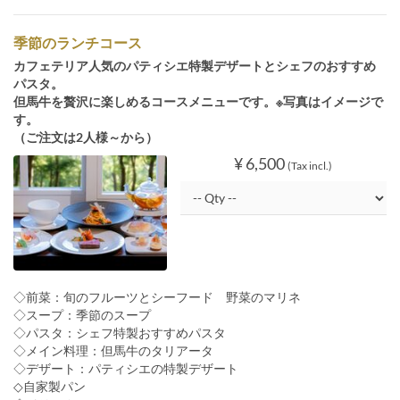
季節のランチコース
カフェテリア人気のパティシエ特製デザートとシェフのおすすめ
パスタ。
但馬牛を贅沢に楽しめるコースメニューです。※写真はイメージで
す。
（ご注文は2人様～から）
¥ 6,500
(Tax incl.)
◇前菜：旬のフルーツとシーフード 野菜のマリネ
◇スープ：季節のスープ
◇パスタ：シェフ特製おすすめパスタ
◇メイン料理：但馬牛のタリアータ
◇デザート：パティシエの特製デザート
◇自家製パン