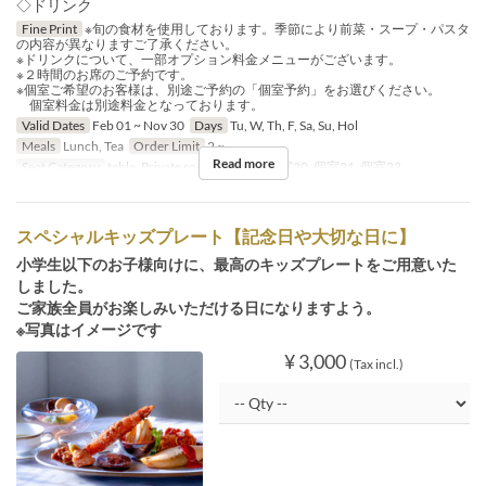
◇ドリンク
Fine Print
※旬の食材を使用しております。季節により前菜・スープ・パスタ
の内容が異なりますご了承ください。
※ドリンクについて、一部オプション料金メニューがございます。
※２時間のお席のご予約です。
※個室ご希望のお客様は、別途ご予約の「個室予約」をお選びください。
個室料金は別途料金となっております。
Valid Dates
Feb 01 ~ Nov 30
Days
Tu, W, Th, F, Sa, Su, Hol
Meals
Lunch, Tea
Order Limit
2 ~
Read more
Seat Category
table, Private room, 個室19, 個室20, 個室21, 個室22
スペシャルキッズプレート【記念日や大切な日に】
小学生以下のお子様向けに、最高のキッズプレートをご用意いた
しました。
ご家族全員がお楽しみいただける日になりますよう。
※写真はイメージです
¥ 3,000
(Tax incl.)