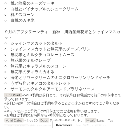
○ 桃と蜂蜜のチーズケーキ
○ 白桃とパイナップルのシュークリーム
○ 桃のスコーン
○ 白桃のカキ氷
９月のアフタヌーンティ 新秋 川西産無花果とシャインマスカ
ット
○ シャインマスカットのタルト
○ シャインマスカットと無花果のチーズプリン
○ 無花果とミルクチョコレートムース
○ 無花果のミルクレープ
○ 無花果とキャラメルのスコーン
○ 無花果のティラミカキ氷
○ 海老とサワークリームのミニクロワッサンサンドイッチ
○ うずら卵とキノコのタルトレット
○ サーモンのタルタルアーモンドプラリネソース
Fine Print
※WEB予約は前日まで、それ以降はお電話にて前日の午前中まで
承っております。
※前日が定休日の場合はご予約を承ることが出来かねますのでご了承くださ
い。
※キャンセルはご予約日の2日前までにご連絡お願い致します。
※お席はご予約のお時間から2時間制となっております。
Valid Dates
~ Nov 30
Days
Tu, W, Th, F, Sa, Su, Hol
Meals
Lunch, Tea
Read more
Seat Category
table, Private room, 個室19, 個室20, 個室21, 個室22