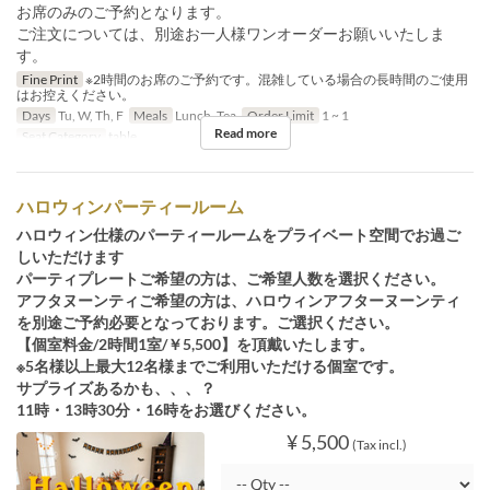
お席のみのご予約となります。
ご注文については、別途お一人様ワンオーダーお願いいたしま
す。
Fine Print
※2時間のお席のご予約です。混雑している場合の長時間のご使用
はお控えください。
Days
Tu, W, Th, F
Meals
Lunch, Tea
Order Limit
1 ~ 1
Read more
Seat Category
table
ハロウィンパーティールーム
ハロウィン仕様のパーティールームをプライベート空間でお過ご
しいただけます
パーティプレートご希望の方は、ご希望人数を選択ください。
アフタヌーンティご希望の方は、ハロウィンアフターヌーンティ
を別途ご予約必要となっております。ご選択ください。
【個室料金/2時間1室/￥5,500】を頂戴いたします。
※5名様以上最大12名様までご利用いただける個室です。
サプライズあるかも、、、？
11時・13時30分・16時をお選びください。
¥ 5,500
(Tax incl.)