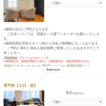
※個室のみのご予約となります。
ご注文については、別途お一人様ワンオーダーお願いいたしま
す。
※個室利用は予約スタート時から完全２時間制となっております。
ご予約に遅れた場合も退出時間ご変更いたしかねますのでご了
承ください。
Fine Print
【キャンセルポリシー】
24時間以内：個室利用料の100％、48時間以内：個室利用料の50％
Days
Tu, W, Th, F, Sa, Su, Hol
Meals
Lunch, Tea
Order Limit
1 ~ 1
Read more
Seat Category
個室20, 個室19, 個室21, 個室22
席予約【土日・祝】
¥ 0
(Tax incl.)