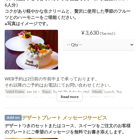
6人分）
コクがあり軽やかな生クリームと、贅沢に使用した季節のフルー
ツとのハーモニーをご堪能ください。
※写真はイメージです。
¥ 3,630
(Tax incl.)
WEB予約は2日前の午前中まで承っております。
それ以降のご予約はお電話にてお問い合わせください。
Valid Dates
Jan 16 ~
Days
Tu, W, Th, F, Sa, Su, Hol
Meals
Lunch, Tea
Read more
Seat Category
table, Private room, 個室19, 個室20, 個室21, 個室22
デザートプレート メッセージサービス
Add-on
デザートつきのセットまたはコース、スイーツをご注文のお客様
のプレートにご希望のメッセージを無料でお書き添えします。