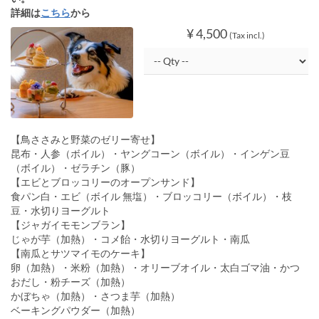
詳細は
こちら
から
¥ 4,500
(Tax incl.)
【鳥ささみと野菜のゼリー寄せ】
昆布・人参（ボイル）・ヤングコーン（ボイル）・インゲン豆
（ボイル）・ゼラチン（豚）
【エビとブロッコリーのオープンサンド】
食パン白・エビ（ボイル 無塩）・ブロッコリー（ボイル）・枝
豆・水切りヨーグルト
【ジャガイモモンブラン】
じゃが芋（加熱）・コメ飴・水切りヨーグルト・南瓜
【南瓜とサツマイモのケーキ】
卵（加熱）・米粉（加熱）・オリーブオイル・太白ゴマ油・かつ
おだし・粉チーズ（加熱）
かぼちゃ（加熱）・さつま芋（加熱）
ベーキングパウダー（加熱）