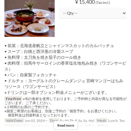
¥ 15,400
(Tax incl.)
• 前菜：北海道産帆立とシャインマスカットのカルパッチョ
• スープ：白桃と西洋葱の冷製スープ
• 魚料理：太刀魚を焼き茄子のロール焼き
• 肉料理：但馬牛サーロインの香草塩生地包み焼き（ワゴンサービ
ス）
• パン：自家製フォカッチャ
• ドルチェ：ヨーグルトのクレームダンジュ 宮崎マンゴーはちみ
つソース（ワゴンサービス）
※ドリンクは一部オプション料金メニューがございます。
Fine Print
※旬の食材を使用しております。ご予約時と内容が異なる可能性が
ございます。ご了承ください。
※２時間のお席のご予約です。
※個室ご希望のお客様は、別途ご予約の「個室予約」をお選びください。
個室料金は別途料金となっております。
Valid Dates
Jun 02, 2024 ~
Days
Tu, W, Th, F, Sa, Su, Hol
Meals
Lunch, Tea
Read more
Seat Category
table, Private room, 個室19, 個室20, 個室21, 個室22