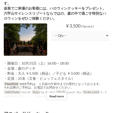
す。
仮装でご来場のお客様には、ハロウィンクッキーをプレゼント。
六甲山サイレンスリゾートならではの、森の中で過ごす特別なハ
ロウィンをぜひご体験ください。
¥ 3,500
(Tax incl.)
・開催日：10月31日（土）16:00～18:00
・会場：森のデッキ
・料金：大人 ￥5,500（税込）／子ども ￥3,500（税込）
・定員：25名（立食・ビュッフェスタイル）
Fine Print
WEB予約は、１日前の午前中までの受付となっております。
それ以降のご予約は、お電話でお問合せください。
Valid Dates
Oct 31
Days
Sa, Su, Hol
Meals
Lunch, Tea
Order Limit
1 ~ 5
Read more
Seat Category
イベント予約用