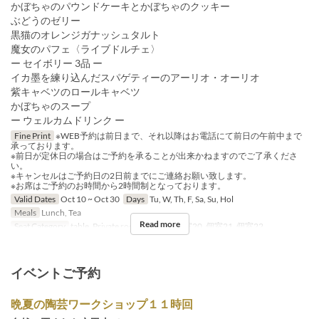
かぼちゃのパウンドケーキとかぼちゃのクッキー
ぶどうのゼリー
黒猫のオレンジガナッシュタルト
魔女のパフェ〈ライブドルチェ〉
ー セイボリー 3品 ー
イカ墨を練り込んだスパゲティーのアーリオ・オーリオ
紫キャベツのロールキャベツ
かぼちゃのスープ
ー ウェルカムドリンク ー
Fine Print
※WEB予約は前日まで、それ以降はお電話にて前日の午前中まで
承っております。
※前日が定休日の場合はご予約を承ることが出来かねますのでご了承くださ
い。
※キャンセルはご予約日の2日前までにご連絡お願い致します。
※お席はご予約のお時間から2時間制となっております。
Valid Dates
Oct 10 ~ Oct 30
Days
Tu, W, Th, F, Sa, Su, Hol
Meals
Lunch, Tea
Read more
Seat Category
table, Private room, 個室19, 個室20, 個室21, 個室22
イベントご予約
晩夏の陶芸ワークショップ１１時回