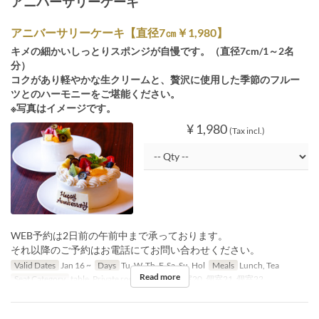
アニバーサリーケーキ
アニバーサリーケーキ【直径7㎝￥1,980】
キメの細かいしっとりスポンジが自慢です。（直径7cm/1～2名
分）
コクがあり軽やかな生クリームと、贅沢に使用した季節のフルー
ツとのハーモニーをご堪能ください。
※写真はイメージです。
¥ 1,980
(Tax incl.)
WEB予約は2日前の午前中まで承っております。
それ以降のご予約はお電話にてお問い合わせください。
Valid Dates
Jan 16 ~
Days
Tu, W, Th, F, Sa, Su, Hol
Meals
Lunch, Tea
Read more
Seat Category
table, Private room, 個室19, 個室20, 個室21, 個室22