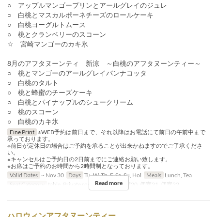
○ アップルマンゴープリンとアールグレイのジュレ
○ 白桃とマスカルポーネチーズのロールケーキ
○ 白桃ヨーグルトムース
○ 桃とクランベリーのスコーン
☆ 宮崎マンゴーのカキ氷
8月のアフタヌーンティ 新涼 ～白桃のアフタヌーンティー～
○ 桃とマンゴーのアールグレイパンナコッタ
○ 白桃のタルト
○ 桃と蜂蜜のチーズケーキ
○ 白桃とパイナップルのシュークリーム
○ 桃のスコーン
○ 白桃のカキ氷
Fine Print
※WEB予約は前日まで、それ以降はお電話にて前日の午前中まで
承っております。
※前日が定休日の場合はご予約を承ることが出来かねますのでご了承くださ
い。
※キャンセルはご予約日の2日前までにご連絡お願い致します。
※お席はご予約のお時間から2時間制となっております。
Valid Dates
~ Nov 30
Days
Tu, W, Th, F, Sa, Su, Hol
Meals
Lunch, Tea
Read more
Seat Category
table, Private room, 個室19, 個室20, 個室21, 個室22
ハロウィンアフタヌーンティー