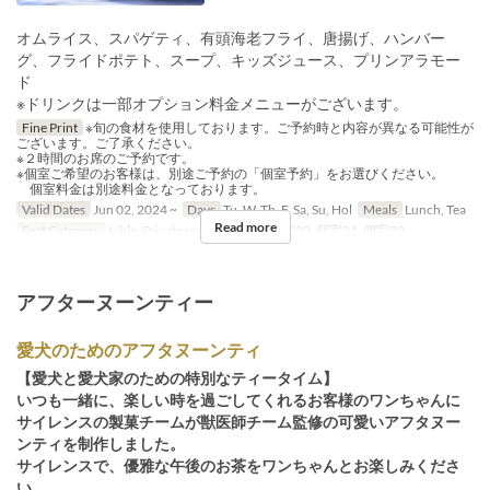
オムライス、スパゲティ、有頭海老フライ、唐揚げ、ハンバー
グ、フライドポテト、スープ、キッズジュース、プリンアラモー
ド
※ドリンクは一部オプション料金メニューがございます。
Fine Print
※旬の食材を使用しております。ご予約時と内容が異なる可能性が
ございます。ご了承ください。
※２時間のお席のご予約です。
※個室ご希望のお客様は、別途ご予約の「個室予約」をお選びください。
個室料金は別途料金となっております。
Valid Dates
Jun 02, 2024 ~
Days
Tu, W, Th, F, Sa, Su, Hol
Meals
Lunch, Tea
Read more
Seat Category
table, Private room, 個室19, 個室20, 個室21, 個室22
アフターヌーンティー
愛犬のためのアフタヌーンティ
【愛犬と愛犬家のための特別なティータイム】
いつも一緒に、楽しい時を過ごしてくれるお客様のワンちゃんに
サイレンスの製菓チームが獣医師チーム監修の可愛いアフタヌー
ンティを制作しました。
サイレンスで、優雅な午後のお茶をワンちゃんとお楽しみくださ
い。