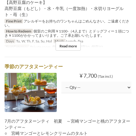
【高野豆腐のケーキ】
高野豆腐（もどし）・水・牛乳（一度加熱）・水切りヨーグル
ト・苺（生）
Fine Print
アレルギーをお持ちのワンちゃんはごめんなさい。ご遠慮くださ
い。
How to Redeem
個室のご利用￥1100-（4人まで）とドッグフィー１頭につ
き￥1100がかかってまいります。ご了承お願いいたします。
Days
Tu, W, Th, F, Sa, Su, Hol
Meals
Lunch, Tea
Read more
Seat Category
Private room, 個室19, 個室20, 個室21, 個室22
季節のアフタヌーンティー
¥ 7,700
(Tax incl.)
7月のアフタヌーンティ 初夏 ～宮崎マンゴーと桃のアフタヌー
ンティー～
○ 宮崎マンゴーとレモンクリームのタルト