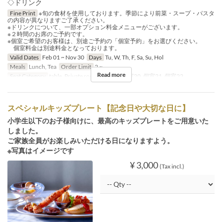
◇ドリンク
Fine Print
※旬の食材を使用しております。季節により前菜・スープ・パスタ
の内容が異なりますご了承ください。
※ドリンクについて、一部オプション料金メニューがございます。
※２時間のお席のご予約です。
※個室ご希望のお客様は、別途ご予約の「個室予約」をお選びください。
個室料金は別途料金となっております。
Valid Dates
Feb 01 ~ Nov 30
Days
Tu, W, Th, F, Sa, Su, Hol
Meals
Lunch, Tea
Order Limit
2 ~
Read more
Seat Category
table, Private room, 個室19, 個室20, 個室21, 個室22
スペシャルキッズプレート【記念日や大切な日に】
小学生以下のお子様向けに、最高のキッズプレートをご用意いた
しました。
ご家族全員がお楽しみいただける日になりますよう。
※写真はイメージです
¥ 3,000
(Tax incl.)