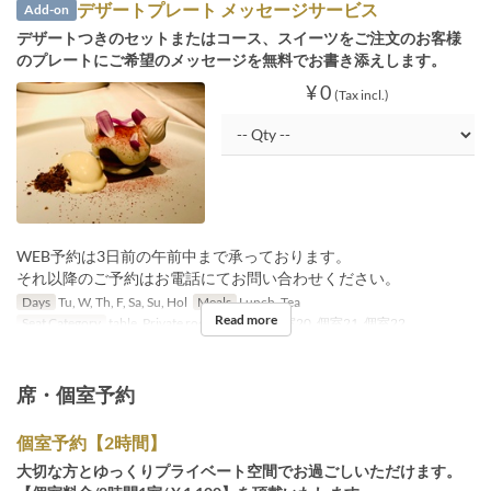
デザートプレート メッセージサービス
Add-on
デザートつきのセットまたはコース、スイーツをご注文のお客様
のプレートにご希望のメッセージを無料でお書き添えします。
¥ 0
(Tax incl.)
WEB予約は3日前の午前中まで承っております。
それ以降のご予約はお電話にてお問い合わせください。
Days
Tu, W, Th, F, Sa, Su, Hol
Meals
Lunch, Tea
Read more
Seat Category
table, Private room, 個室19, 個室20, 個室21, 個室22
席・個室予約
個室予約【2時間】
大切な方とゆっくりプライベート空間でお過ごしいただけます。