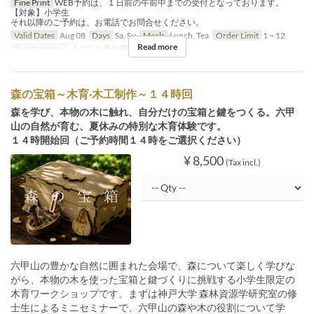
Fine Print
WEB予約は、１日前の午前中までの受付となっております。
【対象】小学生
それ以降のご予約は、お電話でお問合せください。
Valid Dates
Aug 08
Days
Sa, Su
Meals
Lunch, Tea
Order Limit
1 ~ 12
Read more
Seat Category
イベント予約用
森の宝箱～木育·木工制作～１４時回
森を学び、本物の木に触れ、自分だけの宝箱と鍵をつくる。六甲
山の自然が育む、夏休みの特別な木育体験です。
１４時開始回（ご予約時間１４時をご選択ください）
¥ 8,500
(Tax incl.)
六甲山の豊かな自然に囲まれた会場で、森について楽しく学びな
がら、本物の木を使った宝箱と鍵づくりに挑戦する小学生限定の
木育ワークショップです。まずは神戸大学 森林資源学研究室の修
士生によるミニセミナーで、六甲山の森や木の役割について学