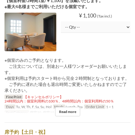
【個室料金/2時間1室/￥1,100】を頂戴いたします。
※最大4名様までご利用いただける個室です。
¥ 1,100
(Tax incl.)
※個室のみのご予約となります。
ご注文については、別途お一人様ワンオーダーお願いいたしま
す。
※個室利用は予約スタート時から完全２時間制となっております。
ご予約に遅れた場合も退出時間ご変更いたしかねますのでご了
承ください。
Fine Print
【キャンセルポリシー】
24時間以内：個室利用料の100％、48時間以内：個室利用料の50％
Days
Tu, W, Th, F, Sa, Su, Hol
Meals
Lunch, Tea
Order Limit
1 ~ 1
Read more
Seat Category
個室20, 個室19, 個室21, 個室22
席予約【土日・祝】