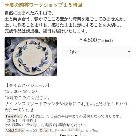
晩夏の陶芸ワークショップ１５時回
自然に囲まれた六甲山で、
土と向き合う、静かでこころ豊かな時間を過ごしてみませんか。
上手に作ることよりも、感じたままに形にすることを大切に。
完成作品は焼成後、後日お届けいたします。
¥ 4,500
(Tax incl.)
【タイムスケジュール】
15：00～16：30
15時でご予約ください。
サイレンスリゾートでランチや喫茶にご利用いただける１５００
円クーポン付き
Fine Print
WEB予約は、３日前の午前中までの受付となっております。
【対象】小学生以上
それ以降のご予約は、お電話でお問合せください。
Valid Dates
Aug 23
Days
Sa, Su, Hol
Meals
Lunch, Tea
Read more