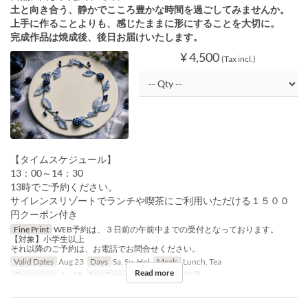
土と向き合う、静かでこころ豊かな時間を過ごしてみませんか。
上手に作ることよりも、感じたままに形にすることを大切に。
完成作品は焼成後、後日お届けいたします。
¥ 4,500
(Tax incl.)
【タイムスケジュール】
13：00～14：30
13時でご予約ください。
サイレンスリゾートでランチや喫茶にご利用いただける１５００
円クーポン付き
Fine Print
WEB予約は、３日前の午前中までの受付となっております。
【対象】小学生以上
それ以降のご予約は、お電話でお問合せください。
Valid Dates
Aug 23
Days
Sa, Su, Hol
Meals
Lunch, Tea
Read more
Order Limit
1 ~ 10
Seat Category
イベント予約用