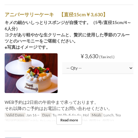
アニバーサリーケーキ 【直径15cm￥3,630】
キメの細かいしっとりスポンジが自慢です。（5号/直径15cm/4～
6人分）
コクがあり軽やかな生クリームと、贅沢に使用した季節のフルー
ツとのハーモニーをご堪能ください。
※写真はイメージです。
¥ 3,630
(Tax incl.)
WEB予約は2日前の午前中まで承っております。
それ以降のご予約はお電話にてお問い合わせください。
Valid Dates
Jan 16 ~
Days
Tu, W, Th, F, Sa, Su, Hol
Meals
Lunch, Tea
Read more
Seat Category
table, Private room, 個室19, 個室20, 個室21, 個室22