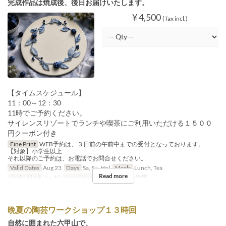
完成作品は焼成後、後日お届けいたします。
¥ 4,500
(Tax incl.)
【タイムスケジュール】
11：00～12：30
11時でご予約ください。
サイレンスリゾートでランチや喫茶にご利用いただける１５００
円クーポン付き
Fine Print
WEB予約は、３日前の午前中までの受付となっております。
【対象】小学生以上
それ以降のご予約は、お電話でお問合せください。
Valid Dates
Aug 23
Days
Sa, Su, Hol
Meals
Lunch, Tea
Read more
Order Limit
1 ~ 10
Seat Category
イベント予約用
晩夏の陶芸ワークショップ１３時回
自然に囲まれた六甲山で、