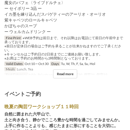
魔女のパフェ〈ライブドルチェ〉
ー セイボリー 3品 ー
イカ墨を練り込んだスパゲティーのアーリオ・オーリオ
紫キャベツのロールキャベツ
かぼちゃのスープ
ー ウェルカムドリンク ー
Fine Print
※WEB予約は前日まで、それ以降はお電話にて前日の午前中まで
承っております。
※前日が定休日の場合はご予約を承ることが出来かねますのでご了承くださ
い。
※キャンセルはご予約日の2日前までにご連絡お願い致します。
※お席はご予約のお時間から2時間制となっております。
Valid Dates
Oct 10 ~ Oct 30
Days
Tu, W, Th, F, Sa, Su, Hol
Meals
Lunch, Tea
Read more
Seat Category
table, Private room, 個室19, 個室20, 個室21, 個室22
イベントご予約
晩夏の陶芸ワークショップ１１時回
自然に囲まれた六甲山で、
土と向き合う、静かでこころ豊かな時間を過ごしてみませんか。
上手に作ることよりも、感じたままに形にすることを大切に。