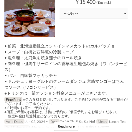
¥ 15,400
(Tax incl.)
• 前菜：北海道産帆立とシャインマスカットのカルパッチョ
• スープ：白桃と西洋葱の冷製スープ
• 魚料理：太刀魚を焼き茄子のロール焼き
• 肉料理：但馬牛サーロインの香草塩生地包み焼き（ワゴンサービ
ス）
• パン：自家製フォカッチャ
• ドルチェ：ヨーグルトのクレームダンジュ 宮崎マンゴーはちみ
つソース（ワゴンサービス）
※ドリンクは一部オプション料金メニューがございます。
Fine Print
※旬の食材を使用しております。ご予約時と内容が異なる可能性が
ございます。ご了承ください。
※２時間のお席のご予約です。
※個室ご希望のお客様は、別途ご予約の「個室予約」をお選びください。
個室料金は別途料金となっております。
Valid Dates
Jun 02, 2024 ~
Days
Tu, W, Th, F, Sa, Su, Hol
Meals
Lunch, Tea
Read more
Seat Category
table, Private room, 個室19, 個室20, 個室21, 個室22