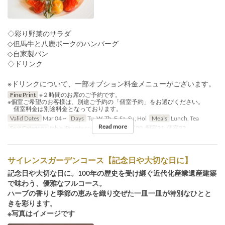
◇彩り野菜のサラダ
◇但馬牛と八鹿ポークのハンバーグ
◇自家製パン
◇ドリンク
※ドリンクについて、一部オプション料金メニューがございます。
Fine Print
※２時間のお席のご予約です。
※個室ご希望のお客様は、別途ご予約の「個室予約」をお選びください。
個室料金は別途料金となっております。
Valid Dates
Mar 04 ~
Days
Tu, W, Th, F, Sa, Su, Hol
Meals
Lunch, Tea
Read more
Seat Category
table, Private room, 個室19, 個室20, 個室21, 個室22
サイレンスガーデンコース【記念日や大切な日に】
記念日や大切な日に。100年の歴史を受け継ぐ近代化産業遺産建築
で味わう、優雅なフルコース。
ハーブの香りと季節の恵みを織り交ぜた一皿一皿が特別なひとと
きを彩ります。
※写真はイメージです