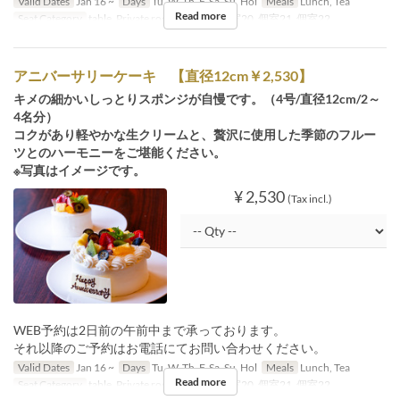
Valid Dates
Jan 16 ~
Days
Tu, W, Th, F, Sa, Su, Hol
Meals
Lunch, Tea
Read more
Seat Category
table, Private room, 個室19, 個室20, 個室21, 個室22
アニバーサリーケーキ 【直径12cm￥2,530】
キメの細かいしっとりスポンジが自慢です。（4号/直径12cm/2～
4名分）
コクがあり軽やかな生クリームと、贅沢に使用した季節のフルー
ツとのハーモニーをご堪能ください。
※写真はイメージです。
¥ 2,530
(Tax incl.)
WEB予約は2日前の午前中まで承っております。
それ以降のご予約はお電話にてお問い合わせください。
Valid Dates
Jan 16 ~
Days
Tu, W, Th, F, Sa, Su, Hol
Meals
Lunch, Tea
Read more
Seat Category
table, Private room, 個室19, 個室20, 個室21, 個室22