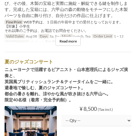
び、その後、木製の宝箱と実際に施錠・解錠できる鍵を制作しま
す。完成した宝箱には、六甲山の森の動物をモチーフにした木製
パーツを自由に飾り付け、自分だけの作品に仕上げます。
Fine Print
WEB予約は、１日前の午前中までの受付となっております。
【対象】小学生
それ以降のご予約は、お電話でお問合せください。
Valid Dates
Aug 08
Days
Sa, Su
Meals
Lunch, Tea
Order Limit
1 ~ 12
Read more
Seat Category
イベント予約用
夏のジャズコンサート
ニューヨークで活躍するピアニスト・山本恵理氏によるジャズ演
奏と、
英国風ブリティッシュランチ＆ティータイムをご一緒に。
避暑地で愉しむ、夏のジャズコンサート。
都会の暑さを離れ、涼やかな風が吹き抜ける六甲山へ。
限定40名様（着席・完全予約制）。
¥ 8,500
(Tax incl.)