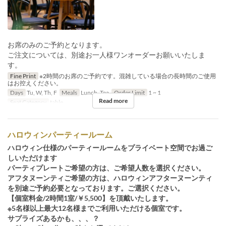
お席のみのご予約となります。
ご注文については、別途お一人様ワンオーダーお願いいたしま
す。
Fine Print
※2時間のお席のご予約です。混雑している場合の長時間のご使用
はお控えください。
Days
Tu, W, Th, F
Meals
Lunch, Tea
Order Limit
1 ~ 1
Read more
Seat Category
table
ハロウィンパーティールーム
ハロウィン仕様のパーティールームをプライベート空間でお過ご
しいただけます
パーティプレートご希望の方は、ご希望人数を選択ください。
アフタヌーンティご希望の方は、ハロウィンアフターヌーンティ
を別途ご予約必要となっております。ご選択ください。
【個室料金/2時間1室/￥5,500】を頂戴いたします。
※5名様以上最大12名様までご利用いただける個室です。
サプライズあるかも、、、？