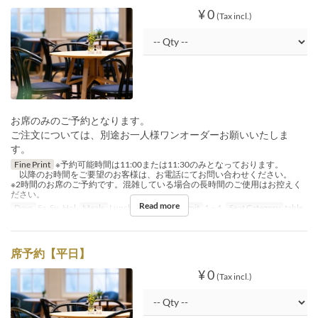
¥ 0
(Tax incl.)
お席のみのご予約となります。
ご注文については、別途お一人様ワンオーダーお願いいたしま
す。
Fine Print
※予約可能時間は11:00または11:30のみとなっております。
以降のお時間をご要望のお客様は、お電話にてお問い合わせください。
※2時間のお席のご予約です。混雑している場合の長時間のご使用はお控えく
ださい。
Read more
Days
Sa, Su, Hol
Meals
Lunch, Tea
Order Limit
1 ~ 1
Seat Category
table
席予約【平日】
¥ 0
(Tax incl.)