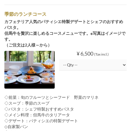
季節のランチコース
カフェテリア人気のパティシエ特製デザートとシェフのおすすめ
パスタ。
但馬牛を贅沢に楽しめるコースメニューです。※写真はイメージで
す。
（ご注文は2人様～から）
¥ 6,500
(Tax incl.)
◇前菜：旬のフルーツとシーフード 野菜のマリネ
◇スープ：季節のスープ
◇パスタ：シェフ特製おすすめパスタ
◇メイン料理：但馬牛のタリアータ
◇デザート：パティシエの特製デザート
◇自家製パン