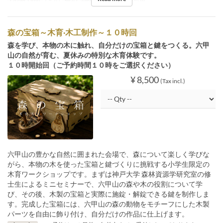
Order Limit
1 ~ 10
Seat Category
イベント予約用
森の宝箱～木育·木工制作～１０時回
森を学び、本物の木に触れ、自分だけの宝箱と鍵をつくる。六甲
山の自然が育む、夏休みの特別な木育体験です。
１０時開始回（ご予約時間１０時をご選択ください）
¥ 8,500
(Tax incl.)
六甲山の豊かな自然に囲まれた会場で、森について楽しく学びな
がら、本物の木を使った宝箱と鍵づくりに挑戦する小学生限定の
木育ワークショップです。まずは神戸大学 森林資源学研究室の修
士生によるミニセミナーで、六甲山の森や木の役割について学
び、その後、木製の宝箱と実際に施錠・解錠できる鍵を制作しま
す。完成した宝箱には、六甲山の森の動物をモチーフにした木製
パーツを自由に飾り付け、自分だけの作品に仕上げます。