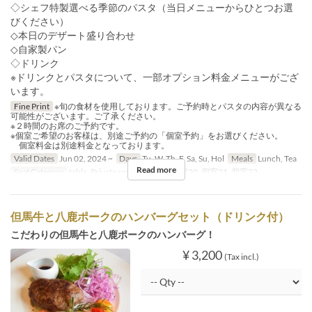
◇シェフ特製選べる季節のパスタ（当日メニューからひとつお選
びください）
◇本日のデザート盛り合わせ
◇自家製パン
◇ドリンク
※ドリンクとパスタについて、一部オプション料金メニューがござ
います。
Fine Print
※旬の食材を使用しております。ご予約時とパスタの内容が異なる
可能性がございます。ご了承ください。
※２時間のお席のご予約です。
※個室ご希望のお客様は、別途ご予約の「個室予約」をお選びください。
個室料金は別途料金となっております。
Valid Dates
Jun 02, 2024 ~
Days
Tu, W, Th, F, Sa, Su, Hol
Meals
Lunch, Tea
Read more
Seat Category
table, Private room, 個室19, 個室20, 個室21, 個室22
但馬牛と八鹿ポークのハンバーグセット（ドリンク付）
こだわりの但馬牛と八鹿ポークのハンバーグ！
¥ 3,200
(Tax incl.)