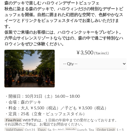
森のデッキで楽しむ ハロウィンデザートビュッフェ
秋色に染まる森のデッキで、ハロウィンだけの特別なデザートビ
ュッフェを開催。自然に囲まれた幻想的な空間で、色鮮やかなス
イーツとドリンクをビュッフェスタイルでお楽しみいただけま
す。
仮装でご来場のお客様には、ハロウィンクッキーをプレゼント。
六甲山サイレンスリゾートならではの、森の中で過ごす特別なハ
ロウィンをぜひご体験ください。
¥ 3,500
(Tax incl.)
・開催日：10月31日（土）16:00～18:00
・会場：森のデッキ
・料金：大人 ￥5,500（税込）／子ども ￥3,500（税込）
・定員：25名（立食・ビュッフェスタイル）
Fine Print
WEB予約は、１日前の午前中までの受付となっております。
それ以降のご予約は、お電話でお問合せください。
Valid Dates
Oct 31
Days
Sa, Su, Hol
Meals
Lunch, Tea
Order Limit
1 ~ 5