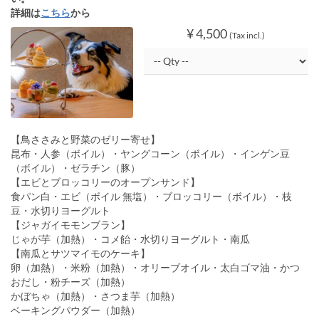
詳細は
こちら
から
¥ 4,500
(Tax incl.)
【鳥ささみと野菜のゼリー寄せ】
昆布・人参（ボイル）・ヤングコーン（ボイル）・インゲン豆
（ボイル）・ゼラチン（豚）
【エビとブロッコリーのオープンサンド】
食パン白・エビ（ボイル 無塩）・ブロッコリー（ボイル）・枝
豆・水切りヨーグルト
【ジャガイモモンブラン】
じゃが芋（加熱）・コメ飴・水切りヨーグルト・南瓜
【南瓜とサツマイモのケーキ】
卵（加熱）・米粉（加熱）・オリーブオイル・太白ゴマ油・かつ
おだし・粉チーズ（加熱）
かぼちゃ（加熱）・さつま芋（加熱）
ベーキングパウダー（加熱）