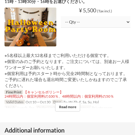
11時・13時30分・16時をお選びください。
¥ 5,500
(Tax incl.)
※5名様以上最大12名様までご利用いただける個室です。
※個室のみのご予約となります。ご注文については、別途お一人様
ワンオーダーお願いいたします。
※個室利用は予約スタート時から完全2時間制となっております。
ご予約に遅れた場合も退出時間ご変更いたしかねますのでご了承
ください。
Fine Print
【キャンセルポリシー】
24時間以内：個室利用料の100％、48時間以内：個室利用料の50％
Valid Dates
Oct 10 ~ Oct 30
Days
Tu, W, Th, F, Sa, Su, Hol
Read more
Meals
Lunch, Tea
Order Limit
1 ~ 1
Seat Category
Private room
Additional information