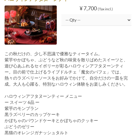
¥ 7,700
(Tax incl.)
この秋だけの、少し不思議で優雅なティータイム。
紫芋やかぼちゃ、ぶどうなど秋の味覚を散りばめたスイーツと、
遊び心あふれるセイボリーが彩るハロウィンアフタヌーンティ
ー。目の前で仕上げるライブドルチェ「魔女のパフェ」では、
熱々のラズベリーソースをお好みでかけて、自分だけの一皿を完
成。大人も心躍る、特別なハロウィン体験をお楽しみください。
ハロウィンアフタヌーンティー メニュー
ー スイーツ 6品 ー
紫芋のモンブラン
黒ラズベリーのカップケーキ
かぼちゃのパウンドケーキとかぼちゃのクッキー
ぶどうのゼリー
黒猫のオレンジガナッシュタルト