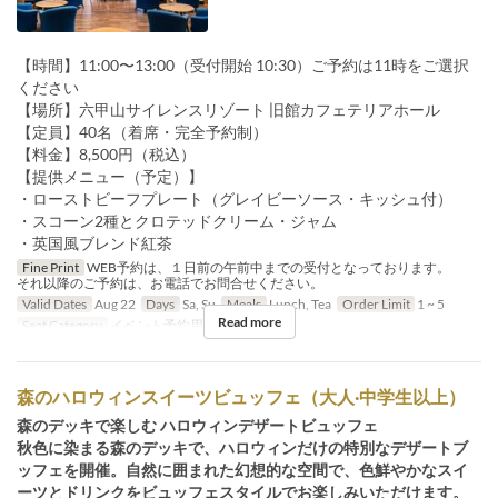
【時間】11:00〜13:00（受付開始 10:30）ご予約は11時をご選択
ください
【場所】六甲山サイレンスリゾート 旧館カフェテリアホール
【定員】40名（着席・完全予約制）
【料金】8,500円（税込）
【提供メニュー（予定）】
・ローストビーフプレート（グレイビーソース・キッシュ付）
・スコーン2種とクロテッドクリーム・ジャム
・英国風ブレンド紅茶
Fine Print
WEB予約は、１日前の午前中までの受付となっております。
それ以降のご予約は、お電話でお問合せください。
Valid Dates
Aug 22
Days
Sa, Su
Meals
Lunch, Tea
Order Limit
1 ~ 5
Read more
Seat Category
イベント予約用
森のハロウィンスイーツビュッフェ（大人·中学生以上）
森のデッキで楽しむ ハロウィンデザートビュッフェ
秋色に染まる森のデッキで、ハロウィンだけの特別なデザートブ
ッフェを開催。自然に囲まれた幻想的な空間で、色鮮やかなスイ
ーツとドリンクをビュッフェスタイルでお楽しみいただけます。