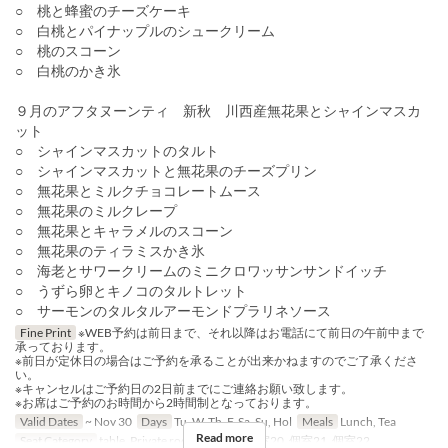
○ 桃と蜂蜜のチーズケーキ
○ 白桃とパイナップルのシュークリーム
○ 桃のスコーン
○ 白桃のかき氷
９月のアフタヌーンティ 新秋 川西産無花果とシャインマスカ
ット
○ シャインマスカットのタルト
○ シャインマスカットと無花果のチーズプリン
○ 無花果とミルクチョコレートムース
○ 無花果のミルクレープ
○ 無花果とキャラメルのスコーン
○ 無花果のティラミスかき氷
○ 海老とサワークリームのミニクロワッサンサンドイッチ
○ うずら卵とキノコのタルトレット
○ サーモンのタルタルアーモンドプラリネソース
Fine Print
※WEB予約は前日まで、それ以降はお電話にて前日の午前中まで
承っております。
※前日が定休日の場合はご予約を承ることが出来かねますのでご了承くださ
い。
※キャンセルはご予約日の2日前までにご連絡お願い致します。
※お席はご予約のお時間から2時間制となっております。
Valid Dates
~ Nov 30
Days
Tu, W, Th, F, Sa, Su, Hol
Meals
Lunch, Tea
Read more
Seat Category
table, Private room, 個室19, 個室20, 個室21, 個室22