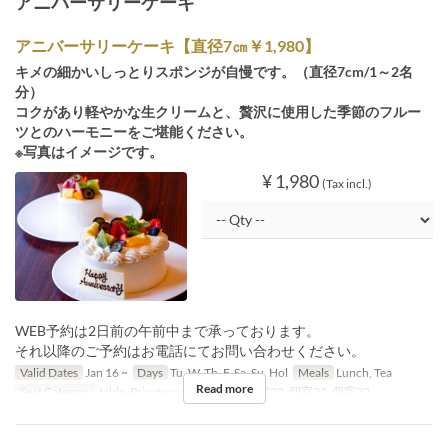
アニバーサリーケーキ
アニバーサリーケーキ【直径7㎝￥1,980】
キメの細かいしっとりスポンジが自慢です。（直径7cm/1～2名
分）
コクがあり軽やかな生クリームと、贅沢に使用した季節のフルー
ツとのハーモニーをご堪能ください。
※写真はイメージです。
¥ 1,980
(Tax incl.)
WEB予約は2日前の午前中まで承っております。
それ以降のご予約はお電話にてお問い合わせください。
Valid Dates
Jan 16 ~
Days
Tu, W, Th, F, Sa, Su, Hol
Meals
Lunch, Tea
Read more
Seat Category
table, Private room, 個室19, 個室20, 個室21, 個室22