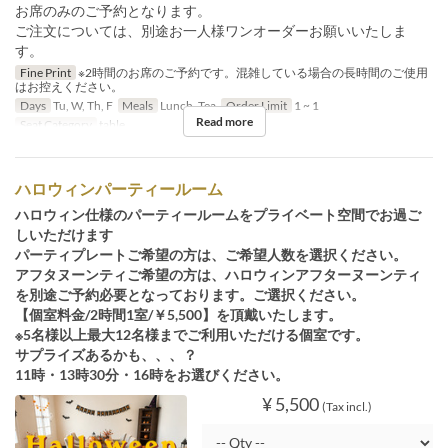
お席のみのご予約となります。
ご注文については、別途お一人様ワンオーダーお願いいたしま
す。
Fine Print
※2時間のお席のご予約です。混雑している場合の長時間のご使用
はお控えください。
Days
Tu, W, Th, F
Meals
Lunch, Tea
Order Limit
1 ~ 1
Read more
Seat Category
table
ハロウィンパーティールーム
ハロウィン仕様のパーティールームをプライベート空間でお過ご
しいただけます
パーティプレートご希望の方は、ご希望人数を選択ください。
アフタヌーンティご希望の方は、ハロウィンアフターヌーンティ
を別途ご予約必要となっております。ご選択ください。
【個室料金/2時間1室/￥5,500】を頂戴いたします。
※5名様以上最大12名様までご利用いただける個室です。
サプライズあるかも、、、？
11時・13時30分・16時をお選びください。
¥ 5,500
(Tax incl.)