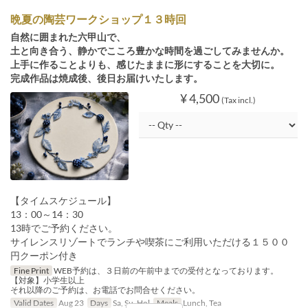
晩夏の陶芸ワークショップ１３時回
自然に囲まれた六甲山で、
土と向き合う、静かでこころ豊かな時間を過ごしてみませんか。
上手に作ることよりも、感じたままに形にすることを大切に。
完成作品は焼成後、後日お届けいたします。
¥ 4,500
(Tax incl.)
【タイムスケジュール】
13：00～14：30
13時でご予約ください。
サイレンスリゾートでランチや喫茶にご利用いただける１５００
円クーポン付き
Fine Print
WEB予約は、３日前の午前中までの受付となっております。
【対象】小学生以上
それ以降のご予約は、お電話でお問合せください。
Valid Dates
Aug 23
Days
Sa, Su, Hol
Meals
Lunch, Tea