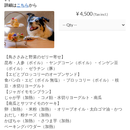
詳細は
こちら
から
¥ 4,500
(Tax incl.)
【鳥ささみと野菜のゼリー寄せ】
昆布・人参（ボイル）・ヤングコーン（ボイル）・インゲン豆
（ボイル）・ゼラチン（豚）
【エビとブロッコリーのオープンサンド】
食パン白・エビ（ボイル 無塩）・ブロッコリー（ボイル）・枝
豆・水切りヨーグルト
【ジャガイモモンブラン】
じゃが芋（加熱）・コメ飴・水切りヨーグルト・南瓜
【南瓜とサツマイモのケーキ】
卵（加熱）・米粉（加熱）・オリーブオイル・太白ゴマ油・かつ
おだし・粉チーズ（加熱）
かぼちゃ（加熱）・さつま芋（加熱）
ベーキングパウダー（加熱）