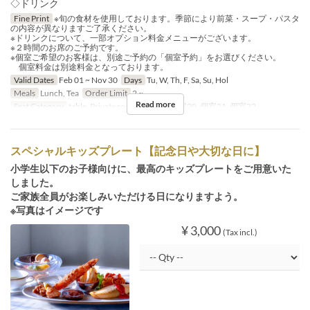
◇ドリンク
Fine Print
※旬の食材を使用しております。季節により前菜・スープ・パスタ
の内容が異なりますご了承ください。
※ドリンクについて、一部オプション料金メニューがございます。
※２時間のお席のご予約です。
※個室ご希望のお客様は、別途ご予約の「個室予約」をお選びください。
個室料金は別途料金となっております。
Valid Dates
Feb 01 ~ Nov 30
Days
Tu, W, Th, F, Sa, Su, Hol
Meals
Lunch, Tea
Order Limit
2 ~
Read more
Seat Category
table, Private room, 個室19, 個室20, 個室21, 個室22
スペシャルキッズプレート【記念日や大切な日に】
小学生以下のお子様向けに、最高のキッズプレートをご用意いた
しました。
ご家族全員がお楽しみいただける日になりますよう。
※写真はイメージです
¥ 3,000
(Tax incl.)