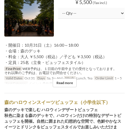
¥ 5,500
(Tax incl.)
・開催日：10月31日（土）16:00～18:00
・会場：森のデッキ
・料金：大人 ￥5,500（税込）／子ども ￥3,500（税込）
・定員：25名（立食・ビュッフェスタイル）
Fine Print
WEB予約は、１日前の午前中までの受付となっております。
それ以降のご予約は、お電話でお問合せください。
Valid Dates
Oct 31
Days
Sa, Su, Hol
Meals
Lunch, Tea
Order Limit
1 ~ 5
Read more
Seat Category
イベント予約用
森のハロウィンスイーツビュッフェ（小学生以下）
森のデッキで楽しむ ハロウィンデザートビュッフェ
秋色に染まる森のデッキで、ハロウィンだけの特別なデザートビ
ュッフェを開催。自然に囲まれた幻想的な空間で、色鮮やかなス
イーツとドリンクをビュッフェスタイルでお楽しみいただけま