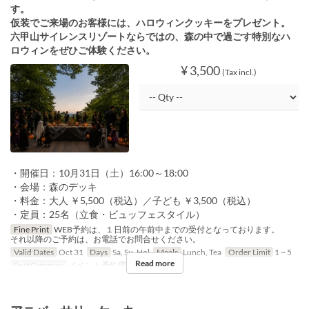
す。
仮装でご来場のお客様には、ハロウィンクッキーをプレゼント。
六甲山サイレンスリゾートならではの、森の中で過ごす特別なハ
ロウィンをぜひご体験ください。
¥ 3,500
(Tax incl.)
・開催日：10月31日（土）16:00～18:00
・会場：森のデッキ
・料金：大人 ￥5,500（税込）／子ども ￥3,500（税込）
・定員：25名（立食・ビュッフェスタイル）
Fine Print
WEB予約は、１日前の午前中までの受付となっております。
それ以降のご予約は、お電話でお問合せください。
Valid Dates
Oct 31
Days
Sa, Su, Hol
Meals
Lunch, Tea
Order Limit
1 ~ 5
Read more
Seat Category
イベント予約用