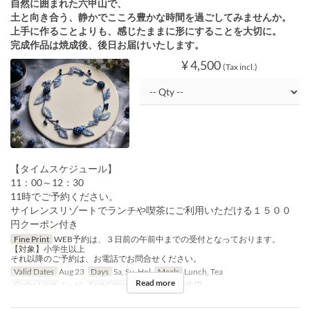
自然に囲まれた六甲山で、
土と向き合う、静かでこころ豊かな時間を過ごしてみませんか。
上手に作ることよりも、感じたままに形にすることを大切に。
完成作品は焼成後、後日お届けいたします。
¥ 4,500
(Tax incl.)
【タイムスケジュール】
11：00～12：30
11時でご予約ください。
サイレンスリゾートでランチや喫茶にご利用いただける１５００
円クーポン付き
Fine Print
WEB予約は、３日前の午前中までの受付となっております。
【対象】小学生以上
それ以降のご予約は、お電話でお問合せください。
Valid Dates
Aug 23
Days
Sa, Su, Hol
Meals
Lunch, Tea
Read more
Order Limit
1 ~ 10
Seat Category
イベント予約用