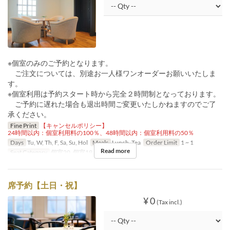
※個室のみのご予約となります。
ご注文については、別途お一人様ワンオーダーお願いいたしま
す。
※個室利用は予約スタート時から完全２時間制となっております。
ご予約に遅れた場合も退出時間ご変更いたしかねますのでご了
承ください。
Fine Print
【キャンセルポリシー】
24時間以内：個室利用料の100％、48時間以内：個室利用料の50％
Days
Tu, W, Th, F, Sa, Su, Hol
Meals
Lunch, Tea
Order Limit
1 ~ 1
Read more
Seat Category
個室20, 個室19, 個室21, 個室22
席予約【土日・祝】
¥ 0
(Tax incl.)