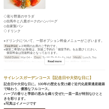
◇彩り野菜のサラダ
◇但馬牛と八鹿ポークのハンバーグ
◇自家製パン
◇ドリンク
※ドリンクについて、一部オプション料金メニューがございます。
Fine Print
※２時間のお席のご予約です。
※個室ご希望のお客様は、別途ご予約の「個室予約」をお選びください。
個室料金は別途料金となっております。
Valid Dates
Mar 04 ~
Days
Tu, W, Th, F, Sa, Su, Hol
Meals
Lunch, Tea
Read more
Seat Category
table, Private room, 個室19, 個室20, 個室21, 個室22
サイレンスガーデンコース【記念日や大切な日に】
記念日や大切な日に。100年の歴史を受け継ぐ近代化産業遺産建築
で味わう、優雅なフルコース。
ハーブの香りと季節の恵みを織り交ぜた一皿一皿が特別なひとと
きを彩ります。
※写真はイメージです