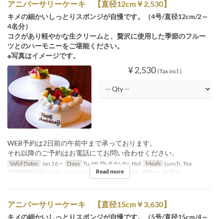
アニバーサリーケーキ 【直径12cm￥2,530】
キメの細かいしっとりスポンジが自慢です。（4号/直径12cm/2～
4名分）
コクがあり軽やかな生クリームと、贅沢に使用した季節のフルー
ツとのハーモニーをご堪能ください。
※写真はイメージです。
¥ 2,530
(Tax incl.)
WEB予約は2日前の午前中まで承っております。
それ以降のご予約はお電話にてお問い合わせください。
Valid Dates
Jan 16 ~
Days
Tu, W, Th, F, Sa, Su, Hol
Meals
Lunch, Tea
Read more
Seat Category
table, Private room, 個室19, 個室20, 個室21, 個室22
アニバーサリーケーキ 【直径15cm￥3,630】
キメの細かいしっとりスポンジが自慢です。（5号/直径15cm/4～