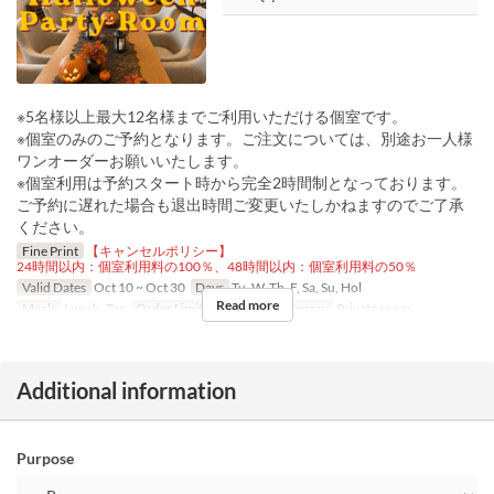
※5名様以上最大12名様までご利用いただける個室です。
※個室のみのご予約となります。ご注文については、別途お一人様
ワンオーダーお願いいたします。
※個室利用は予約スタート時から完全2時間制となっております。
ご予約に遅れた場合も退出時間ご変更いたしかねますのでご了承
ください。
Fine Print
【キャンセルポリシー】
24時間以内：個室利用料の100％、48時間以内：個室利用料の50％
Valid Dates
Oct 10 ~ Oct 30
Days
Tu, W, Th, F, Sa, Su, Hol
Read more
Meals
Lunch, Tea
Order Limit
1 ~ 1
Seat Category
Private room
Additional information
Purpose