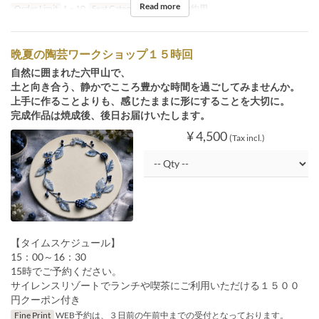
Read more
Order Limit
1 ~ 10
Seat Category
イベント予約用
晩夏の陶芸ワークショップ１５時回
自然に囲まれた六甲山で、
土と向き合う、静かでこころ豊かな時間を過ごしてみませんか。
上手に作ることよりも、感じたままに形にすることを大切に。
完成作品は焼成後、後日お届けいたします。
¥ 4,500
(Tax incl.)
【タイムスケジュール】
15：00～16：30
15時でご予約ください。
サイレンスリゾートでランチや喫茶にご利用いただける１５００
円クーポン付き
Fine Print
WEB予約は、３日前の午前中までの受付となっております。