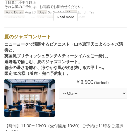
【対象】小学生以上
それ以降のご予約は、お電話でお問合せください。
Valid Dates
Aug 23
Days
Sa, Su, Hol
Meals
Lunch, Tea
Read more
Order Limit
1 ~ 10
Seat Category
イベント予約用
夏のジャズコンサート
ニューヨークで活躍するピアニスト・山本恵理氏によるジャズ演
奏と、
英国風ブリティッシュランチ＆ティータイムをご一緒に。
避暑地で愉しむ、夏のジャズコンサート。
都会の暑さを離れ、涼やかな風が吹き抜ける六甲山へ。
限定40名様（着席・完全予約制）。
¥ 8,500
(Tax incl.)
【時間】11:00〜13:00（受付開始 10:30）ご予約は11時をご選択