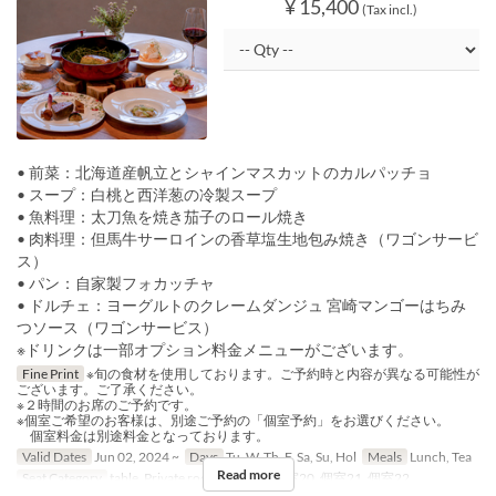
¥ 15,400
(Tax incl.)
• 前菜：北海道産帆立とシャインマスカットのカルパッチョ
• スープ：白桃と西洋葱の冷製スープ
• 魚料理：太刀魚を焼き茄子のロール焼き
• 肉料理：但馬牛サーロインの香草塩生地包み焼き（ワゴンサービ
ス）
• パン：自家製フォカッチャ
• ドルチェ：ヨーグルトのクレームダンジュ 宮崎マンゴーはちみ
つソース（ワゴンサービス）
※ドリンクは一部オプション料金メニューがございます。
Fine Print
※旬の食材を使用しております。ご予約時と内容が異なる可能性が
ございます。ご了承ください。
※２時間のお席のご予約です。
※個室ご希望のお客様は、別途ご予約の「個室予約」をお選びください。
個室料金は別途料金となっております。
Valid Dates
Jun 02, 2024 ~
Days
Tu, W, Th, F, Sa, Su, Hol
Meals
Lunch, Tea
Read more
Seat Category
table, Private room, 個室19, 個室20, 個室21, 個室22