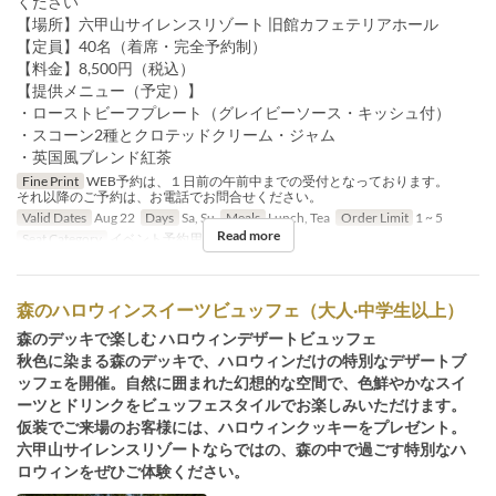
ください
【場所】六甲山サイレンスリゾート 旧館カフェテリアホール
【定員】40名（着席・完全予約制）
【料金】8,500円（税込）
【提供メニュー（予定）】
・ローストビーフプレート（グレイビーソース・キッシュ付）
・スコーン2種とクロテッドクリーム・ジャム
・英国風ブレンド紅茶
Fine Print
WEB予約は、１日前の午前中までの受付となっております。
それ以降のご予約は、お電話でお問合せください。
Valid Dates
Aug 22
Days
Sa, Su
Meals
Lunch, Tea
Order Limit
1 ~ 5
Read more
Seat Category
イベント予約用
森のハロウィンスイーツビュッフェ（大人·中学生以上）
森のデッキで楽しむ ハロウィンデザートビュッフェ
秋色に染まる森のデッキで、ハロウィンだけの特別なデザートブ
ッフェを開催。自然に囲まれた幻想的な空間で、色鮮やかなスイ
ーツとドリンクをビュッフェスタイルでお楽しみいただけます。
仮装でご来場のお客様には、ハロウィンクッキーをプレゼント。
六甲山サイレンスリゾートならではの、森の中で過ごす特別なハ
ロウィンをぜひご体験ください。