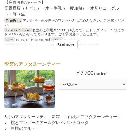
【高野豆腐のケーキ】
高野豆腐（もどし）・水・牛乳（一度加熱）・水切りヨーグル
ト・苺（生）
Fine Print
アレルギーをお持ちのワンちゃんはごめんなさい。ご遠慮くださ
い。
How to Redeem
個室のご利用￥1100-（4人まで）とドッグフィー１頭につ
き￥1100がかかってまいります。ご了承お願いいたします。
Days
Tu, W, Th, F, Sa, Su, Hol
Meals
Lunch, Tea
Read more
Seat Category
Private room, 個室19, 個室20, 個室21, 個室22
季節のアフタヌーンティー
¥ 7,700
(Tax incl.)
8月のアフタヌーンティ 新涼 ～白桃のアフタヌーンティー～
○ 桃とマンゴーのアールグレイパンナコッタ
○ 白桃のタルト