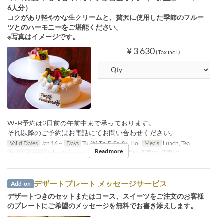
6人分）
コクがあり軽やかな生クリームと、贅沢に使用した季節のフルー
ツとのハーモニーをご堪能ください。
※写真はイメージです。
¥ 3,630
(Tax incl.)
WEB予約は2日前の午前中まで承っております。
それ以降のご予約はお電話にてお問い合わせください。
Valid Dates
Jan 16 ~
Days
Tu, W, Th, F, Sa, Su, Hol
Meals
Lunch, Tea
Read more
Seat Category
table, Private room, 個室19, 個室20, 個室21, 個室22
デザートプレート メッセージサービス
Add-on
デザートつきのセットまたはコース、スイーツをご注文のお客様
のプレートにご希望のメッセージを無料でお書き添えします。