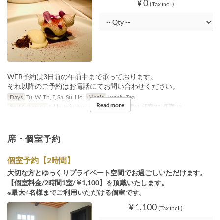
¥ 0
(Tax incl.)
WEB予約は3日前の午前中まで承っております。
それ以降のご予約はお電話にてお問い合わせください。
Days
Tu, W, Th, F, Sa, Su, Hol
Meals
Lunch, Tea
Read more
Seat Category
table, Private room, 個室19, 個室20, 個室21, 個室22
席・個室予約
個室予約【2時間】
大切な方とゆっくりプライベート空間でお過ごしいただけます。
【個室料金/2時間1室/￥1,100】を頂戴いたします。
※最大4名様までご利用いただける個室です。
¥ 1,100
(Tax incl.)