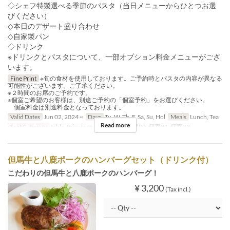
◇シェフ特製選べる季節のパスタ（当日メニューからひとつお選
びください）
◇本日のデザート盛り合わせ
◇自家製パン
◇ドリンク
※ドリンクとパスタについて、一部オプション料金メニューがござ
います。
Fine Print
※旬の食材を使用しております。ご予約時とパスタの内容が異なる
可能性がございます。ご了承ください。
※２時間のお席のご予約です。
※個室ご希望のお客様は、別途ご予約の「個室予約」をお選びください。
個室料金は別途料金となっております。
Valid Dates
Jun 02, 2024 ~
Days
Tu, W, Th, F, Sa, Su, Hol
Meals
Lunch, Tea
Read more
Seat Category
table, Private room, 個室19, 個室20, 個室21, 個室22
但馬牛と八鹿ポークのハンバーグセット（ドリンク付）
こだわりの但馬牛と八鹿ポークのハンバーグ！
¥ 3,200
(Tax incl.)