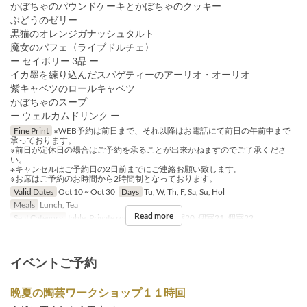
かぼちゃのパウンドケーキとかぼちゃのクッキー
ぶどうのゼリー
黒猫のオレンジガナッシュタルト
魔女のパフェ〈ライブドルチェ〉
ー セイボリー 3品 ー
イカ墨を練り込んだスパゲティーのアーリオ・オーリオ
紫キャベツのロールキャベツ
かぼちゃのスープ
ー ウェルカムドリンク ー
Fine Print
※WEB予約は前日まで、それ以降はお電話にて前日の午前中まで
承っております。
※前日が定休日の場合はご予約を承ることが出来かねますのでご了承くださ
い。
※キャンセルはご予約日の2日前までにご連絡お願い致します。
※お席はご予約のお時間から2時間制となっております。
Valid Dates
Oct 10 ~ Oct 30
Days
Tu, W, Th, F, Sa, Su, Hol
Meals
Lunch, Tea
Read more
Seat Category
table, Private room, 個室19, 個室20, 個室21, 個室22
イベントご予約
晩夏の陶芸ワークショップ１１時回