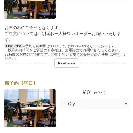
お席のみのご予約となります。
ご注文については、別途お一人様ワンオーダーお願いいたしま
す。
Fine Print
※予約可能時間は11:00または11:30のみとなっております。
以降のお時間をご要望のお客様は、お電話にてお問い合わせください。
※2時間のお席のご予約です。混雑している場合の長時間のご使用はお控えく
ださい。
Read more
Days
Sa, Su, Hol
Meals
Lunch, Tea
Order Limit
1 ~ 1
Seat Category
table
席予約【平日】
¥ 0
(Tax incl.)