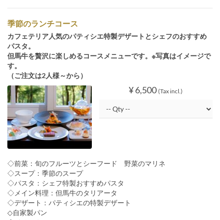
季節のランチコース
カフェテリア人気のパティシエ特製デザートとシェフのおすすめ
パスタ。
但馬牛を贅沢に楽しめるコースメニューです。※写真はイメージで
す。
（ご注文は2人様～から）
¥ 6,500
(Tax incl.)
◇前菜：旬のフルーツとシーフード 野菜のマリネ
◇スープ：季節のスープ
◇パスタ：シェフ特製おすすめパスタ
◇メイン料理：但馬牛のタリアータ
◇デザート：パティシエの特製デザート
◇自家製パン