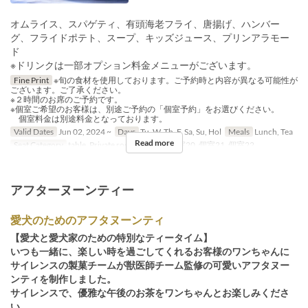
オムライス、スパゲティ、有頭海老フライ、唐揚げ、ハンバー
グ、フライドポテト、スープ、キッズジュース、プリンアラモー
ド
※ドリンクは一部オプション料金メニューがございます。
Fine Print
※旬の食材を使用しております。ご予約時と内容が異なる可能性が
ございます。ご了承ください。
※２時間のお席のご予約です。
※個室ご希望のお客様は、別途ご予約の「個室予約」をお選びください。
個室料金は別途料金となっております。
Valid Dates
Jun 02, 2024 ~
Days
Tu, W, Th, F, Sa, Su, Hol
Meals
Lunch, Tea
Read more
Seat Category
table, Private room, 個室19, 個室20, 個室21, 個室22
アフターヌーンティー
愛犬のためのアフタヌーンティ
【愛犬と愛犬家のための特別なティータイム】
いつも一緒に、楽しい時を過ごしてくれるお客様のワンちゃんに
サイレンスの製菓チームが獣医師チーム監修の可愛いアフタヌー
ンティを制作しました。
サイレンスで、優雅な午後のお茶をワンちゃんとお楽しみくださ
い。