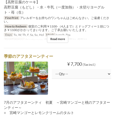
【高野豆腐のケーキ】
高野豆腐（もどし）・水・牛乳（一度加熱）・水切りヨーグル
ト・苺（生）
Fine Print
アレルギーをお持ちのワンちゃんはごめんなさい。ご遠慮くださ
い。
How to Redeem
個室のご利用￥1100-（4人まで）とドッグフィー１頭につ
き￥1100がかかってまいります。ご了承お願いいたします。
Days
Tu, W, Th, F, Sa, Su, Hol
Meals
Lunch, Tea
Read more
Seat Category
Private room, 個室19, 個室20, 個室21, 個室22
季節のアフタヌーンティー
¥ 7,700
(Tax incl.)
7月のアフタヌーンティ 初夏 ～宮崎マンゴーと桃のアフタヌー
ンティー～
○ 宮崎マンゴーとレモンクリームのタルト