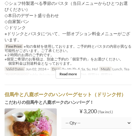
◇シェフ特製選べる季節のパスタ（当日メニューからひとつお選
びください）
◇本日のデザート盛り合わせ
◇自家製パン
◇ドリンク
※ドリンクとパスタについて、一部オプション料金メニューがござ
います。
Fine Print
※旬の食材を使用しております。ご予約時とパスタの内容が異なる
可能性がございます。ご了承ください。
※２時間のお席のご予約です。
※個室ご希望のお客様は、別途ご予約の「個室予約」をお選びください。
個室料金は別途料金となっております。
Valid Dates
Jun 02, 2024 ~
Days
Tu, W, Th, F, Sa, Su, Hol
Meals
Lunch, Tea
Read more
Seat Category
table, Private room, 個室19, 個室20, 個室21, 個室22
但馬牛と八鹿ポークのハンバーグセット（ドリンク付）
こだわりの但馬牛と八鹿ポークのハンバーグ！
¥ 3,200
(Tax incl.)