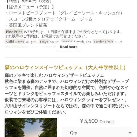
【料金】8,500円（税込）
【提供メニュー（予定）】
・ローストビーフプレート（グレイビーソース・キッシュ付）
・スコーン2種とクロテッドクリーム・ジャム
・英国風ブレンド紅茶
Fine Print
WEB予約は、１日前の午前中までの受付となっております。
それ以降のご予約は、お電話でお問合せください。
Valid Dates
Aug 22
Days
Sa, Su
Meals
Lunch, Tea
Order Limit
1 ~ 5
Read more
Seat Category
イベント予約用
森のハロウィンスイーツビュッフェ（大人·中学生以上）
森のデッキで楽しむ ハロウィンデザートビュッフェ
秋色に染まる森のデッキで、ハロウィンだけの特別なデザートブ
ッフェを開催。自然に囲まれた幻想的な空間で、色鮮やかなスイ
ーツとドリンクをビュッフェスタイルでお楽しみいただけます。
仮装でご来場のお客様には、ハロウィンクッキーをプレゼント。
六甲山サイレンスリゾートならではの、森の中で過ごす特別なハ
ロウィンをぜひご体験ください。
¥ 5,500
(Tax incl.)