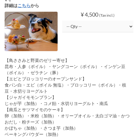
詳細は
こちら
から
¥ 4,500
(Tax incl.)
【鳥ささみと野菜のゼリー寄せ】
昆布・人参（ボイル）・ヤングコーン（ボイル）・インゲン豆
（ボイル）・ゼラチン（豚）
【エビとブロッコリーのオープンサンド】
食パン白・エビ（ボイル 無塩）・ブロッコリー（ボイル）・枝
豆・水切りヨーグルト
【ジャガイモモンブラン】
じゃが芋（加熱）・コメ飴・水切りヨーグルト・南瓜
【南瓜とサツマイモのケーキ】
卵（加熱）・米粉（加熱）・オリーブオイル・太白ゴマ油・かつ
おだし・粉チーズ（加熱）
かぼちゃ（加熱）・さつま芋（加熱）
ベーキングパウダー（加熱）