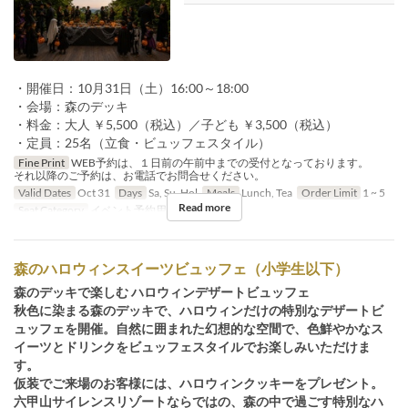
・開催日：10月31日（土）16:00～18:00
・会場：森のデッキ
・料金：大人 ￥5,500（税込）／子ども ￥3,500（税込）
・定員：25名（立食・ビュッフェスタイル）
Fine Print
WEB予約は、１日前の午前中までの受付となっております。
それ以降のご予約は、お電話でお問合せください。
Valid Dates
Oct 31
Days
Sa, Su, Hol
Meals
Lunch, Tea
Order Limit
1 ~ 5
Read more
Seat Category
イベント予約用
森のハロウィンスイーツビュッフェ（小学生以下）
森のデッキで楽しむ ハロウィンデザートビュッフェ
秋色に染まる森のデッキで、ハロウィンだけの特別なデザートビ
ュッフェを開催。自然に囲まれた幻想的な空間で、色鮮やかなス
イーツとドリンクをビュッフェスタイルでお楽しみいただけま
す。
仮装でご来場のお客様には、ハロウィンクッキーをプレゼント。
六甲山サイレンスリゾートならではの、森の中で過ごす特別なハ