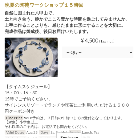
晩夏の陶芸ワークショップ１５時回
自然に囲まれた六甲山で、
土と向き合う、静かでこころ豊かな時間を過ごしてみませんか。
上手に作ることよりも、感じたままに形にすることを大切に。
完成作品は焼成後、後日お届けいたします。
¥ 4,500
(Tax incl.)
【タイムスケジュール】
15：00～16：30
15時でご予約ください。
サイレンスリゾートでランチや喫茶にご利用いただける１５００
円クーポン付き
Fine Print
WEB予約は、３日前の午前中までの受付となっております。
【対象】小学生以上
それ以降のご予約は、お電話でお問合せください。
Valid Dates
Aug 23
Days
Sa, Su, Hol
Meals
Lunch, Tea
Read more