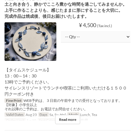
土と向き合う、静かでこころ豊かな時間を過ごしてみませんか。
上手に作ることよりも、感じたままに形にすることを大切に。
完成作品は焼成後、後日お届けいたします。
¥ 4,500
(Tax incl.)
【タイムスケジュール】
13：00～14：30
13時でご予約ください。
サイレンスリゾートでランチや喫茶にご利用いただける１５００
円クーポン付き
Fine Print
WEB予約は、３日前の午前中までの受付となっております。
【対象】小学生以上
それ以降のご予約は、お電話でお問合せください。
Valid Dates
Aug 23
Days
Sa, Su, Hol
Meals
Lunch, Tea
Read more
Order Limit
1 ~ 10
Seat Category
イベント予約用