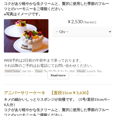
コクがあり軽やかな生クリームと、贅沢に使用した季節のフルー
ツとのハーモニーをご堪能ください。
※写真はイメージです。
¥ 2,530
(Tax incl.)
WEB予約は2日前の午前中まで承っております。
それ以降のご予約はお電話にてお問い合わせください。
Valid Dates
Jan 16 ~
Days
Tu, W, Th, F, Sa, Su, Hol
Meals
Lunch, Tea
Read more
Seat Category
table, Private room, 個室19, 個室20, 個室21, 個室22
アニバーサリーケーキ 【直径15cm￥3,630】
キメの細かいしっとりスポンジが自慢です。（5号/直径15cm/4～
6人分）
コクがあり軽やかな生クリームと、贅沢に使用した季節のフルー
ツとのハーモニーをご堪能ください。