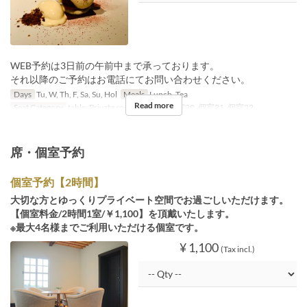
WEB予約は3日前の午前中まで承っております。
それ以降のご予約はお電話にてお問い合わせください。
Days
Tu, W, Th, F, Sa, Su, Hol
Meals
Lunch, Tea
Read more
Seat Category
table, Private room, 個室19, 個室20, 個室21, 個室22
席・個室予約
個室予約【2時間】
大切な方とゆっくりプライベート空間でお過ごしいただけます。
【個室料金/2時間1室/￥1,100】を頂戴いたします。
※最大4名様までご利用いただける個室です。
¥ 1,100
(Tax incl.)