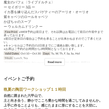
魔女のパフェ〈ライブドルチェ〉
ー セイボリー 3品 ー
イカ墨を練り込んだスパゲティーのアーリオ・オーリオ
紫キャベツのロールキャベツ
かぼちゃのスープ
ー ウェルカムドリンク ー
Fine Print
※WEB予約は前日まで、それ以降はお電話にて前日の午前中まで
承っております。
※前日が定休日の場合はご予約を承ることが出来かねますのでご了承くださ
い。
※キャンセルはご予約日の2日前までにご連絡お願い致します。
※お席はご予約のお時間から2時間制となっております。
Valid Dates
Oct 10 ~ Oct 30
Days
Tu, W, Th, F, Sa, Su, Hol
Meals
Lunch, Tea
Read more
Seat Category
table, Private room, 個室19, 個室20, 個室21, 個室22
イベントご予約
晩夏の陶芸ワークショップ１１時回
自然に囲まれた六甲山で、
土と向き合う、静かでこころ豊かな時間を過ごしてみませんか。
上手に作ることよりも、感じたままに形にすることを大切に。