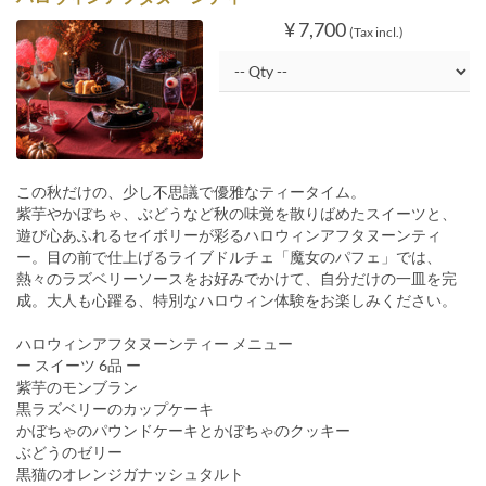
¥ 7,700
(Tax incl.)
この秋だけの、少し不思議で優雅なティータイム。
紫芋やかぼちゃ、ぶどうなど秋の味覚を散りばめたスイーツと、
遊び心あふれるセイボリーが彩るハロウィンアフタヌーンティ
ー。目の前で仕上げるライブドルチェ「魔女のパフェ」では、
熱々のラズベリーソースをお好みでかけて、自分だけの一皿を完
成。大人も心躍る、特別なハロウィン体験をお楽しみください。
ハロウィンアフタヌーンティー メニュー
ー スイーツ 6品 ー
紫芋のモンブラン
黒ラズベリーのカップケーキ
かぼちゃのパウンドケーキとかぼちゃのクッキー
ぶどうのゼリー
黒猫のオレンジガナッシュタルト