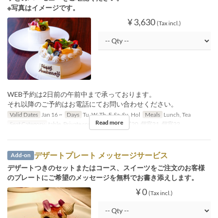
※写真はイメージです。
¥ 3,630
(Tax incl.)
WEB予約は2日前の午前中まで承っております。
それ以降のご予約はお電話にてお問い合わせください。
Valid Dates
Jan 16 ~
Days
Tu, W, Th, F, Sa, Su, Hol
Meals
Lunch, Tea
Read more
Seat Category
table, Private room, 個室19, 個室20, 個室21, 個室22
デザートプレート メッセージサービス
Add-on
デザートつきのセットまたはコース、スイーツをご注文のお客様
のプレートにご希望のメッセージを無料でお書き添えします。
¥ 0
(Tax incl.)