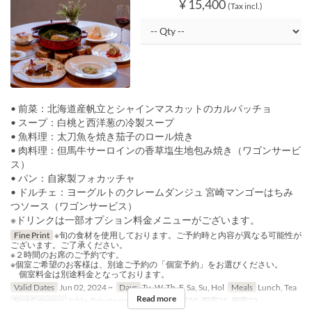
¥ 15,400
(Tax incl.)
• 前菜：北海道産帆立とシャインマスカットのカルパッチョ
• スープ：白桃と西洋葱の冷製スープ
• 魚料理：太刀魚を焼き茄子のロール焼き
• 肉料理：但馬牛サーロインの香草塩生地包み焼き（ワゴンサービ
ス）
• パン：自家製フォカッチャ
• ドルチェ：ヨーグルトのクレームダンジュ 宮崎マンゴーはちみ
つソース（ワゴンサービス）
※ドリンクは一部オプション料金メニューがございます。
Fine Print
※旬の食材を使用しております。ご予約時と内容が異なる可能性が
ございます。ご了承ください。
※２時間のお席のご予約です。
※個室ご希望のお客様は、別途ご予約の「個室予約」をお選びください。
個室料金は別途料金となっております。
Valid Dates
Jun 02, 2024 ~
Days
Tu, W, Th, F, Sa, Su, Hol
Meals
Lunch, Tea
Read more
Seat Category
table, Private room, 個室19, 個室20, 個室21, 個室22