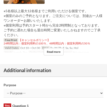
※5名様以上最大12名様までご利用いただける個室です。
※個室のみのご予約となります。ご注文については、別途お一人様
ワンオーダーお願いいたします。
※個室利用は予約スタート時から完全2時間制となっております。
ご予約に遅れた場合も退出時間ご変更いたしかねますのでご了承
ください。
Fine Print
【キャンセルポリシー】
24時間以内：個室利用料の100％、48時間以内：個室利用料の50％
Valid Dates
Oct 10 ~ Oct 30
Days
Tu, W, Th, F, Sa, Su, Hol
Read more
Meals
Lunch, Tea
Order Limit
1 ~ 1
Seat Category
Private room
Additional information
Purpose
Question 1
Req