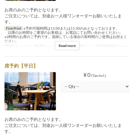
お席のみのご予約となります。
ご注文については、別途お一人様ワンオーダーお願いいたしま
す。
Fine Print
※予約可能時間は11:00または11:30のみとなっております。
以降のお時間をご要望のお客様は、お電話にてお問い合わせください。
※2時間のお席のご予約です。混雑している場合の長時間のご使用はお控えく
ださい。
Read more
Days
Sa, Su, Hol
Meals
Lunch, Tea
Order Limit
1 ~ 1
Seat Category
table
席予約【平日】
¥ 0
(Tax incl.)
お席のみのご予約となります。
ご注文については、別途お一人様ワンオーダーお願いいたしま
す。