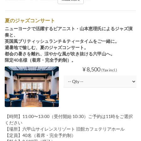
Order Limit
1 ~ 10
Seat Category
イベント予約用
夏のジャズコンサート
ニューヨークで活躍するピアニスト・山本恵理氏によるジャズ演
奏と、
英国風ブリティッシュランチ＆ティータイムをご一緒に。
避暑地で愉しむ、夏のジャズコンサート。
都会の暑さを離れ、涼やかな風が吹き抜ける六甲山へ。
限定40名様（着席・完全予約制）。
¥ 8,500
(Tax incl.)
【時間】11:00〜13:00（受付開始 10:30）ご予約は11時をご選択
ください
【場所】六甲山サイレンスリゾート 旧館カフェテリアホール
【定員】40名（着席・完全予約制）