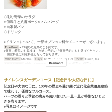
◇彩り野菜のサラダ
◇但馬牛と八鹿ポークのハンバーグ
◇自家製パン
◇ドリンク
※ドリンクについて、一部オプション料金メニューがございます。
Fine Print
※２時間のお席のご予約です。
※個室ご希望のお客様は、別途ご予約の「個室予約」をお選びください。
個室料金は別途料金となっております。
Valid Dates
Mar 04 ~
Days
Tu, W, Th, F, Sa, Su, Hol
Meals
Lunch, Tea
Read more
Seat Category
table, Private room, 個室19, 個室20, 個室21, 個室22
サイレンスガーデンコース【記念日や大切な日に】
記念日や大切な日に。100年の歴史を受け継ぐ近代化産業遺産建築
で味わう、優雅なフルコース。
ハーブの香りと季節の恵みを織り交ぜた一皿一皿が特別なひとと
きを彩ります。
※写真はイメージです