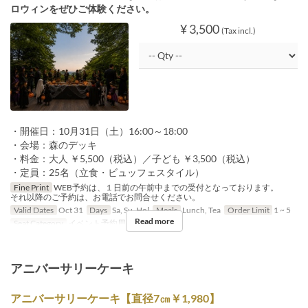
ロウィンをぜひご体験ください。
¥ 3,500
(Tax incl.)
・開催日：10月31日（土）16:00～18:00
・会場：森のデッキ
・料金：大人 ￥5,500（税込）／子ども ￥3,500（税込）
・定員：25名（立食・ビュッフェスタイル）
Fine Print
WEB予約は、１日前の午前中までの受付となっております。
それ以降のご予約は、お電話でお問合せください。
Valid Dates
Oct 31
Days
Sa, Su, Hol
Meals
Lunch, Tea
Order Limit
1 ~ 5
Read more
Seat Category
イベント予約用
アニバーサリーケーキ
アニバーサリーケーキ【直径7㎝￥1,980】