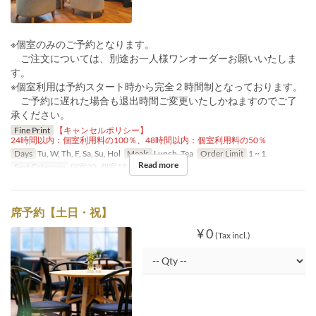
※個室のみのご予約となります。
ご注文については、別途お一人様ワンオーダーお願いいたしま
す。
※個室利用は予約スタート時から完全２時間制となっております。
ご予約に遅れた場合も退出時間ご変更いたしかねますのでご了
承ください。
Fine Print
【キャンセルポリシー】
24時間以内：個室利用料の100％、48時間以内：個室利用料の50％
Days
Tu, W, Th, F, Sa, Su, Hol
Meals
Lunch, Tea
Order Limit
1 ~ 1
Read more
Seat Category
個室20, 個室19, 個室21, 個室22
席予約【土日・祝】
¥ 0
(Tax incl.)