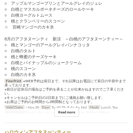
○ アップルマンゴープリンとアールグレイのジュレ
○ 白桃とマスカルポーネチーズのロールケーキ
○ 白桃ヨーグルトムース
○ 桃とクランベリーのスコーン
☆ 宮崎マンゴーのカキ氷
8月のアフタヌーンティ 新涼 ～白桃のアフタヌーンティー～
○ 桃とマンゴーのアールグレイパンナコッタ
○ 白桃のタルト
○ 桃と蜂蜜のチーズケーキ
○ 白桃とパイナップルのシュークリーム
○ 桃のスコーン
○ 白桃のカキ氷
Fine Print
※WEB予約は前日まで、それ以降はお電話にて前日の午前中まで
承っております。
※前日が定休日の場合はご予約を承ることが出来かねますのでご了承くださ
い。
※キャンセルはご予約日の2日前までにご連絡お願い致します。
※お席はご予約のお時間から2時間制となっております。
Valid Dates
~ Nov 30
Days
Tu, W, Th, F, Sa, Su, Hol
Meals
Lunch, Tea
Read more
Seat Category
table, Private room, 個室19, 個室20, 個室21, 個室22
ハロウィンアフタヌーンティー