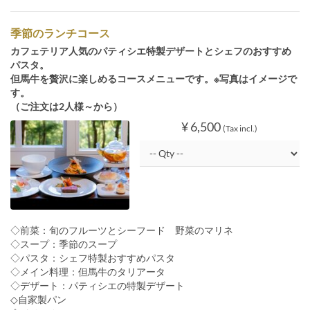
季節のランチコース
カフェテリア人気のパティシエ特製デザートとシェフのおすすめ
パスタ。
但馬牛を贅沢に楽しめるコースメニューです。※写真はイメージで
す。
（ご注文は2人様～から）
¥ 6,500
(Tax incl.)
◇前菜：旬のフルーツとシーフード 野菜のマリネ
◇スープ：季節のスープ
◇パスタ：シェフ特製おすすめパスタ
◇メイン料理：但馬牛のタリアータ
◇デザート：パティシエの特製デザート
◇自家製パン