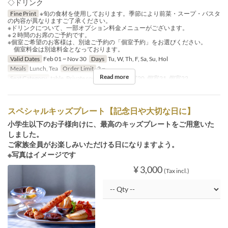
◇ドリンク
Fine Print
※旬の食材を使用しております。季節により前菜・スープ・パスタ
の内容が異なりますご了承ください。
※ドリンクについて、一部オプション料金メニューがございます。
※２時間のお席のご予約です。
※個室ご希望のお客様は、別途ご予約の「個室予約」をお選びください。
個室料金は別途料金となっております。
Valid Dates
Feb 01 ~ Nov 30
Days
Tu, W, Th, F, Sa, Su, Hol
Meals
Lunch, Tea
Order Limit
2 ~
Read more
Seat Category
table, Private room, 個室19, 個室20, 個室21, 個室22
スペシャルキッズプレート【記念日や大切な日に】
小学生以下のお子様向けに、最高のキッズプレートをご用意いた
しました。
ご家族全員がお楽しみいただける日になりますよう。
※写真はイメージです
¥ 3,000
(Tax incl.)