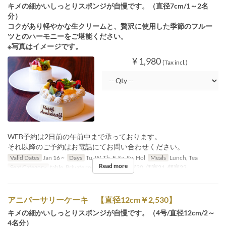
キメの細かいしっとりスポンジが自慢です。（直径7cm/1～2名
分）
コクがあり軽やかな生クリームと、贅沢に使用した季節のフルー
ツとのハーモニーをご堪能ください。
※写真はイメージです。
¥ 1,980
(Tax incl.)
WEB予約は2日前の午前中まで承っております。
それ以降のご予約はお電話にてお問い合わせください。
Valid Dates
Jan 16 ~
Days
Tu, W, Th, F, Sa, Su, Hol
Meals
Lunch, Tea
Read more
Seat Category
table, Private room, 個室19, 個室20, 個室21, 個室22
アニバーサリーケーキ 【直径12cm￥2,530】
キメの細かいしっとりスポンジが自慢です。（4号/直径12cm/2～
4名分）