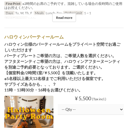
Fine Print
※2時間のお席のご予約です。混雑している場合の長時間のご使用
はお控えください。
Days
Tu, W, Th, F
Meals
Lunch, Tea
Order Limit
1 ~ 1
Read more
Seat Category
table
ハロウィンパーティールーム
ハロウィン仕様のパーティールームをプライベート空間でお過ご
しいただけます
パーティプレートご希望の方は、ご希望人数を選択ください。
アフタヌーンティご希望の方は、ハロウィンアフターヌーンティ
を別途ご予約必要となっております。ご選択ください。
【個室料金/2時間1室/￥5,500】を頂戴いたします。
※5名様以上最大12名様までご利用いただける個室です。
サプライズあるかも、、、？
11時・13時30分・16時をお選びください。
¥ 5,500
(Tax incl.)