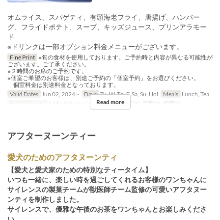
オムライス、スパゲティ、有頭海老フライ、唐揚げ、ハンバー
グ、フライドポテト、スープ、キッズジュース、プリンアラモー
ド
※ドリンクは一部オプション料金メニューがございます。
Fine Print
※旬の食材を使用しております。ご予約時と内容が異なる可能性が
ございます。ご了承ください。
※２時間のお席のご予約です。
※個室ご希望のお客様は、別途ご予約の「個室予約」をお選びください。
個室料金は別途料金となっております。
Valid Dates
Jun 02, 2024 ~
Days
Tu, W, Th, F, Sa, Su, Hol
Meals
Lunch, Tea
Read more
Seat Category
table, Private room, 個室19, 個室20, 個室21, 個室22
アフターヌーンティー
愛犬のためのアフタヌーンティ
【愛犬と愛犬家のための特別なティータイム】
いつも一緒に、楽しい時を過ごしてくれるお客様のワンちゃんに
サイレンスの製菓チームが獣医師チーム監修の可愛いアフタヌー
ンティを制作しました。
サイレンスで、優雅な午後のお茶をワンちゃんとお楽しみくださ
い。