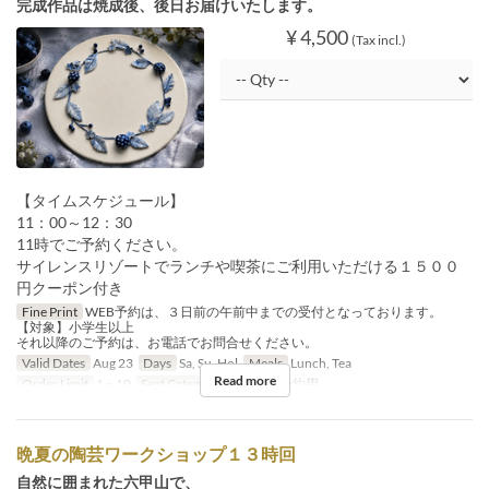
完成作品は焼成後、後日お届けいたします。
¥ 4,500
(Tax incl.)
【タイムスケジュール】
11：00～12：30
11時でご予約ください。
サイレンスリゾートでランチや喫茶にご利用いただける１５００
円クーポン付き
Fine Print
WEB予約は、３日前の午前中までの受付となっております。
【対象】小学生以上
それ以降のご予約は、お電話でお問合せください。
Valid Dates
Aug 23
Days
Sa, Su, Hol
Meals
Lunch, Tea
Read more
Order Limit
1 ~ 10
Seat Category
イベント予約用
晩夏の陶芸ワークショップ１３時回
自然に囲まれた六甲山で、