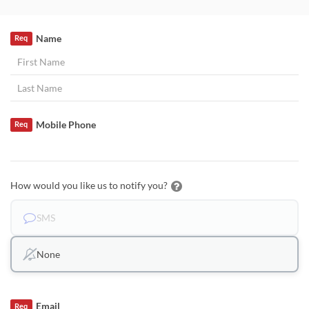
Name
Req
Mobile Phone
Req
How would you like us to notify you?
SMS
None
Email
Req