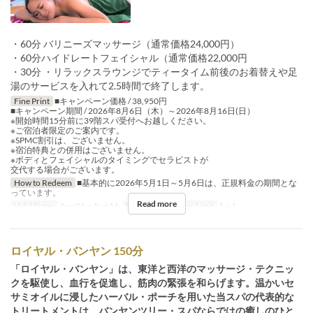
・60分 バリニーズマッサージ（通常価格24,000円）
・60分ハイドレートフェイシャル（通常価格22,000円
・30分 ・リラックスラウンジでティータイム前後のお着替えや足
湯のサービスを入れて2.5時間で終了します。
Fine Print
■キャンペーン価格 / 38,950円
■キャンペーン期間 / 2026年8月6日（木）～2026年8月16日(日）
※開始時間15分前に39階スパ受付へお越しください。
※ご宿泊者限定のご案内です。
※SPMC割引は、ございません。
※宿泊特典との併用はございません。
※ボディとフェイシャルのタイミングでセラピストが
交代する場合がございます。
How to Redeem
■基本的に2026年5月1日～5月6日は、正規料金の期間とな
っています。
Read more
Valid Dates
Aug 06 ~ Aug 16
Meals
Tea
Order Limit
1 ~ 1
ロイヤル・バンヤン 150分
「ロイヤル・バンヤン」は、東洋と西洋のマッサージ・テクニッ
クを駆使し、血行を促進し、筋肉の緊張を和らげます。温かいセ
サミオイルに浸したハーバル・ポーチを用いた当スパの代表的な
トリートメントは、バンヤンツリー・スパならではの癒しのひと