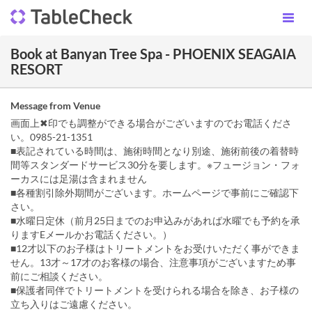
Book at Banyan Tree Spa - PHOENIX SEAGAIA
RESORT
Message from Venue
画面上✖印でも調整ができる場合がございますのでお電話くださ
い。0985-21-1351
■表記されている時間は、施術時間となり別途、施術前後の着替時
間等スタンダードサービス30分を要します。※フュージョン・フォ
ーカスには足湯は含まれません
■各種割引除外期間がございます。ホームページで事前にご確認下
さい。
■水曜日定休（前月25日までのお申込みがあれば水曜でも予約を承
りますEメールかお電話ください。）
■12才以下のお子様はトリートメントをお受けいただく事ができま
せん。13才～17才のお客様の場合、注意事項がございますため事
前にご相談ください。
■保護者同伴でトリートメントを受けられる場合を除き、お子様の
立ち入りはご遠慮ください。