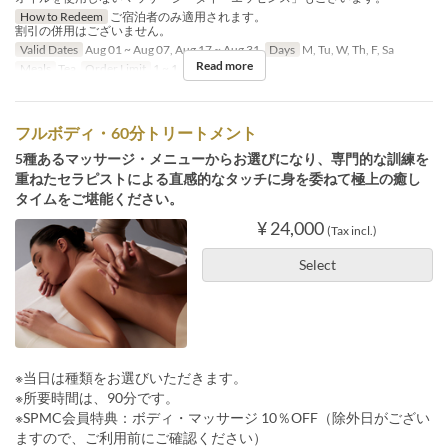
How to Redeem
ご宿泊者のみ適用されます。
割引の併用はございません。
Valid Dates
Aug 01 ~ Aug 07, Aug 17 ~ Aug 31
Days
M, Tu, W, Th, F, Sa
Read more
Meals
Tea
Order Limit
1 ~ 1
フルボディ・60分トリートメント
5種あるマッサージ・メニューからお選びになり、専門的な訓練を
重ねたセラピストによる直感的なタッチに身を委ねて極上の癒し
タイムをご堪能ください。
¥ 24,000
(Tax incl.)
Select
※当日は種類をお選びいただきます。
※所要時間は、90分です。
※SPMC会員特典：ボディ・マッサージ 10％OFF（除外日がござい
ますので、ご利用前にご確認ください）