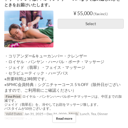
ときをお届けいたします。
¥ 55,000
(Tax incl.)
Select
・コリアンダー&キューカンバー・クレンザー
・ロイヤル・バンヤン・ハーバル・ポーチ・マッサージ
・ジェイド （翡翠）・フェイス・マッサージ
・セラピューティック・ハーブバス
※所要時間は3時間です。
※SPMC会員特典：シグニチャーコース 5％OFF（除外日がござい
ますので、ご利用前にご確認ください）
Fine Print
ロイヤル・バンヤンハーバルポーチマッサージは、中圧までの加
減です。
ジェイド（翡翠石）を、冷やしてお顔をマッサージ致します。
バスタイムが10分ございます。
Valid Dates
Jan 31, 2025 ~ Dec 31, 2029
Meals
Lunch, Tea, Dinner
Read more
Order Limit
1 ~ 1