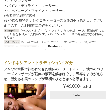
・小豆クレンザー
・パイン・ディライト・マッサージ
・ジャパニーズ・フェイス・マッサージ
※所要時間2時間30分
※SPMC会員特典：シグニチャーコース 5％OFF（除外日がござい
ますので、ご利用前にご確認ください）
Fine Print
『センス・オブ・プレイス』というカテゴリーで、店舗が持つロ
ーカル色を取り入れた内容です。バンヤンツリー・スパ各店舗異なる内容と
なります。
Valid Dates
Dec 24, 2024 ~ Dec 31, 2024, Jan 31, 2025 ~ Dec 31, 2029
Read more
Meals
Tea
Order Limit
1 ~ 1
インドネシアン・トラディション120分
ジャワの宮殿で行われてきた秘伝のトリートメント。強めのバリ
ニーズマッサージが筋肉の緊張を解きほぐし、五感をよみがえら
せ、歴史ある美のレシピが至福のひとときへと導きます。
¥ 46,000
(Tax incl.)
Select