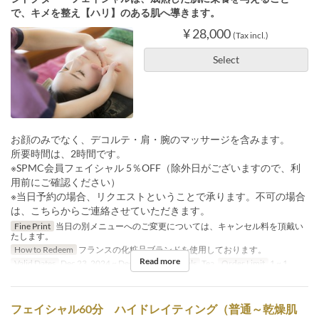
で、キメを整え【ハリ】のある肌へ導きます。
¥ 28,000
(Tax incl.)
Select
お顔のみでなく、デコルテ・肩・腕のマッサージを含みます。
所要時間は、2時間です。
※SPMC会員フェイシャル 5％OFF（除外日がございますので、利
用前にご確認ください）
※当日予約の場合、リクエストということで承ります。不可の場合
は、こちらからご連絡させていただきます。
Fine Print
当日の別メニューへのご変更については、キャンセル料を頂戴い
たします。
How to Redeem
フランスの化粧品ブランドを使用しております。
Read more
Valid Dates
Dec 23, 2024 ~ Dec 31, 2029
Meals
Tea
Order Limit
1 ~ 1
フェイシャル60分 ハイドレイティング（普通～乾燥肌