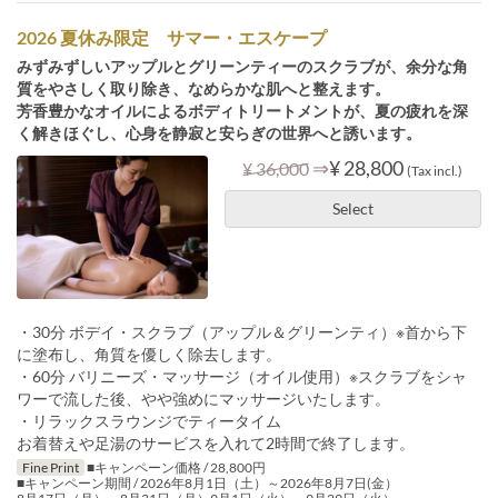
2026 夏休み限定 サマー・エスケープ
みずみずしいアップルとグリーンティーのスクラブが、余分な角
質をやさしく取り除き、なめらかな肌へと整えます。
芳香豊かなオイルによるボディトリートメントが、夏の疲れを深
く解きほぐし、心身を静寂と安らぎの世界へと誘います。
⇒
¥ 28,800
¥ 36,000
(Tax incl.)
Select
・30分 ボデイ・スクラブ（アップル＆グリーンティ）※首から下
に塗布し、角質を優しく除去します。
・60分 バリニーズ・マッサージ（オイル使用）※スクラブをシャ
ワーで流した後、やや強めにマッサージいたします。
・リラックスラウンジでティータイム
お着替えや足湯のサービスを入れて2時間で終了します。
Fine Print
■キャンペーン価格 / 28,800円
■キャンペーン期間 / 2026年8月1日（土）～2026年8月7日(金）