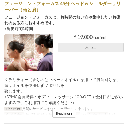
フュージョン・フォーカス 45分 ヘッド＆ショルダーリリ
ーバー（頭と肩）
フュージョン・フォーカスは、お時間の無い方や集中したいお疲
れのある方におすすめです。
※所要時間1時間
¥ 19,000
(Tax incl.)
Select
クラリティー（香りのないベースオイル）を用いて肩首回りを、
頭はオイルを使用せずツボ押しを
致します。
※SPMC会員特典：ボディ・マッサージ 10％OFF（除外日がござい
ますので、ご利用前にご確認ください）
Fine Print
足湯のサービスはなく、施術のみを行います。
Read more
Valid Dates
Dec 23, 2024 ~ Dec 28, 2029
Meals
Tea
Order Limit
1 ~ 1