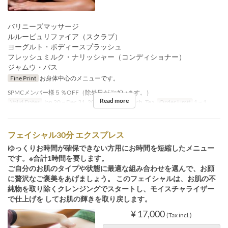
バリニーズマッサージ
ルルービュリファイア（スクラブ）
ヨーグルト・ボディースプラッシュ
フレッシュミルク・ナリッシャー（コンディショナー）
ジャムウ・バス
Fine Print
お身体中心のメニューです。
SPMCメンバー様５％OFF（除外日がございます。）
Read more
Valid Dates
Jan 20 ~ Dec 31, 2027
Meals
Lunch, Tea
Order Limit
1 ~ 1
フェイシャル30分 エクスプレス
ゆっくりお時間が確保できない方用にお時間を短縮したメニュー
です。※合計1時間を要します。
ご自分のお肌のタイプや状態に最適な組み合わせを選んで、お顔
に贅沢なご褒美をあげましょう。 このフェイシャルは、お肌の不
純物を取り除くクレンジングでスタートし、モイスチャライザー
で仕上げを してお肌の輝きを取り戻します。
¥ 17,000
(Tax incl.)