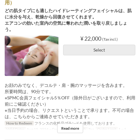
用）
どの肌タイプにも適したハイドレーティングフェイシャルは、肌
に水分を与え、乾燥から回復させてくれます。
エアコンの効いた室内の空気に奪われた潤いを取り戻しましょ
う。
¥ 22,000
(Tax incl.)
Select
お顔のみでなく、デコルテ・肩・腕のマッサージを含みます。
所要時間は、90分です。
※SPMC会員フェイシャル5％OFF（除外日がございますので、利用
前にご確認ください）
※当日予約の場合、リクエストということで承ります。不可の場合
は、こちらからご連絡させていただきます。
How to Redeem
フランスの化粧品ブランドを使用しております。
Read more
Valid Dates
Aug 15, 2024 ~ Dec 31, 2029
Meals
Tea
Order Limit
1 ~ 1