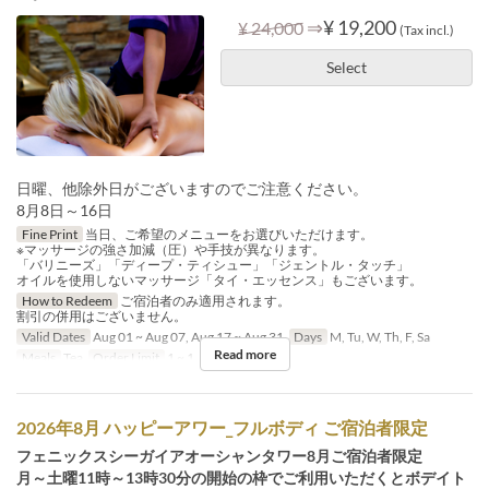
⇒
¥ 19,200
¥ 24,000
(Tax incl.)
Select
日曜、他除外日がございますのでご注意ください。
8月8日～16日
Fine Print
当日、ご希望のメニューをお選びいただけます。
※マッサージの強さ加減（圧）や手技が異なります。
「バリニーズ」「ディープ・ティシュー」「ジェントル・タッチ」
オイルを使用しないマッサージ「タイ・エッセンス」もございます。
How to Redeem
ご宿泊者のみ適用されます。
割引の併用はございません。
Valid Dates
Aug 01 ~ Aug 07, Aug 17 ~ Aug 31
Days
M, Tu, W, Th, F, Sa
Read more
Meals
Tea
Order Limit
1 ~ 1
2026年8月 ハッピーアワー_フルボディ ご宿泊者限定
フェニックスシーガイアオーシャンタワー8月ご宿泊者限定
月～土曜11時～13時30分の開始の枠でご利用いただくとボデイト