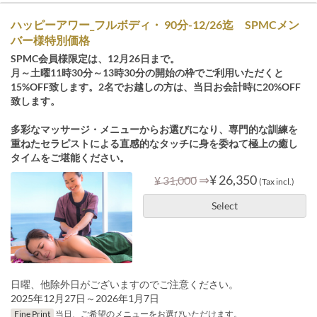
ハッピーアワー_フルボディ・ 90分-12/26迄 SPMCメン
バー様特別価格
SPMC会員様限定は、12月26日まで。
月～土曜11時30分～13時30分の開始の枠でご利用いただくと
15%OFF致します。2名でお越しの方は、当日お会計時に20%OFF
致します。
多彩なマッサージ・メニューからお選びになり、専門的な訓練を
重ねたセラピストによる直感的なタッチに身を委ねて極上の癒し
タイムをご堪能ください。
⇒
¥ 26,350
¥ 31,000
(Tax incl.)
Select
日曜、他除外日がございますのでご注意ください。
2025年12月27日～2026年1月7日
Fine Print
当日、ご希望のメニューをお選びいただけます。