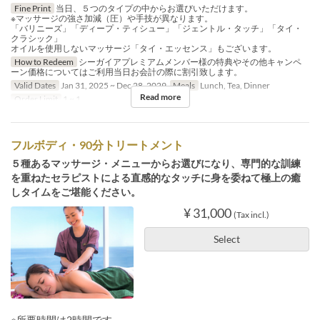
Fine Print
当日、５つのタイプの中からお選びいただけます。
※マッサージの強さ加減（圧）や手技が異なります。
「バリニーズ」「ディープ・ティシュー」「ジェントル・タッチ」「タイ・
クラシック」
オイルを使用しないマッサージ「タイ・エッセンス」もございます。
How to Redeem
シーガイアプレミアムメンバー様の特典やその他キャンペ
ーン価格についてはご利用当日お会計の際に割引致します。
Valid Dates
Jan 31, 2025 ~ Dec 28, 2029
Meals
Lunch, Tea, Dinner
Read more
Order Limit
1 ~ 1
フルボディ・90分トリートメント
５種あるマッサージ・メニューからお選びになり、専門的な訓練
を重ねたセラピストによる直感的なタッチに身を委ねて極上の癒
しタイムをご堪能ください。
¥ 31,000
(Tax incl.)
Select
※所要時間は2時間です。