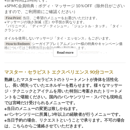
※SPMC会員特典：ボディ・マッサージ 10％OFF（除外日がござい
ますので、ご利用前にご確認ください）
Fine Print
当日、ご希望のメニューをお選びいただけます。
※マッサージの強さ加減（圧）や手技が異なります。
「バリニーズ」「ディープ・ティシュー」「ジェントル・タッチ」「タイ・
クラシック」
オイルを使用しないマッサージ「タイ・エッセンス」もございます。
How to Redeem
シーガイアプレミアムメンバー様の特典やキャンペーン価
格についてはご利用当日お会計の際に割引致します。
Read more
Valid Dates
Feb 06 ~ Dec 31, 2027
Meals
Tea
Order Limit
1 ~ 1
マスター・セラピスト エクスペリエンス 90分コース
熟練したマスターセラピストのトリートメントが身体を活性化
し、長い間失っていたエネルギーを甦らせます。様々なマッサー
ジ・テクニックとアイテムを用いた特別に考案されたトリートメ
ントをご堪能ください。国内のバンヤンツリー・スパでも現時点
では宮崎だけ受けられるメニューです。
※当日のメニューの変更は致しかねます。
※バンヤンツリーに所属し3年以上の経験者が行うメニューです。
※当日予約の場合、リクエストということで承ります。不可の場合
は、こちらからご連絡させていただきます。