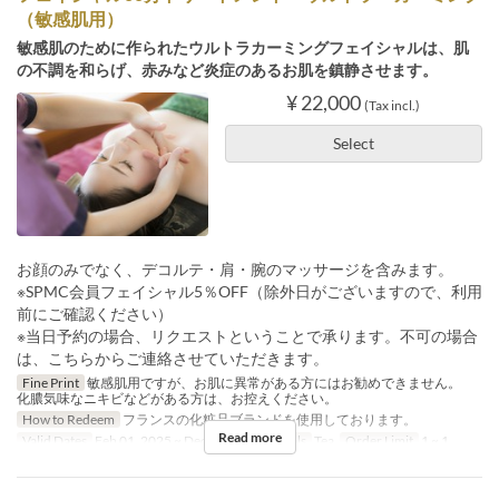
（敏感肌用）
敏感肌のために作られたウルトラカーミングフェイシャルは、肌
の不調を和らげ、赤みなど炎症のあるお肌を鎮静させます。
¥ 22,000
(Tax incl.)
Select
お顔のみでなく、デコルテ・肩・腕のマッサージを含みます。
※SPMC会員フェイシャル5％OFF（除外日がございますので、利用
前にご確認ください）
※当日予約の場合、リクエストということで承ります。不可の場合
は、こちらからご連絡させていただきます。
Fine Print
敏感肌用ですが、お肌に異常がある方にはお勧めできません。
化膿気味なニキビなどがある方は、お控えください。
How to Redeem
フランスの化粧品ブランドを使用しております。
Read more
Valid Dates
Feb 01, 2025 ~ Dec 31, 2029
Meals
Tea
Order Limit
1 ~ 1