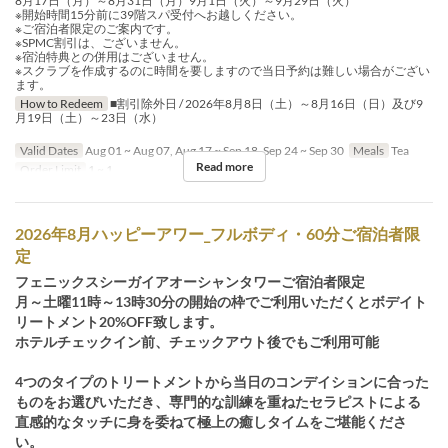
8月17日（月）～8月31日（月）9月1日（火）～9月29日（火）
※開始時間15分前に39階スパ受付へお越しください。
※ご宿泊者限定のご案内です。
※SPMC割引は、ございません。
※宿泊特典との併用はございません。
※スクラブを作成するのに時間を要しますので当日予約は難しい場合がござい
ます。
How to Redeem
■割引除外日 / 2026年8月8日（土）～8月16日（日）及び9
月19日（土）～23日（水）
Valid Dates
Aug 01 ~ Aug 07, Aug 17 ~ Sep 18, Sep 24 ~ Sep 30
Meals
Tea
Read more
Order Limit
1 ~ 1
2026年8月ハッピーアワー_フルボディ・60分ご宿泊者限
定
フェニックスシーガイアオーシャンタワーご宿泊者限定
月～土曜11時～13時30分の開始の枠でご利用いただくとボデイト
リートメント20%OFF致します。
ホテルチェックイン前、チェックアウト後でもご利用可能
4つのタイプのトリートメントから当日のコンデイションに合った
ものをお選びいただき、専門的な訓練を重ねたセラピストによる
直感的なタッチに身を委ねて極上の癒しタイムをご堪能くださ
い。