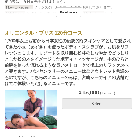
施術後は、直射日光を避けましょう。
How to Redeem
フランスの化粧品ブランドを使用しております。
Read more
Valid Dates
Jan 01 ~ Dec 31, 2029
Meals
Tea
Order Limit
1 ~ 1
オリエンタル・ブリス 120分コース
1,200年以上も前から日本女性の伝統的なスキンケアとして愛され
てきた小豆（あずき）を使ったボディ・スクラブが、お肌をリフ
レッシュします。リゾートを取り囲む松林のしなやかでどっしり
とした松の木をイメージしたボディ・マッサージが、手のひらと
前腕を使った流れるような長いストロークで極上のリラックスへ
と導きます。バンヤンツリーのメニューは全アウトレット共通の
ものですが、こちらのメニューのみは、宮崎シーガイアの店舗だ
けでご体験いただけるメニューです。
¥ 46,000
(Tax incl.)
Select