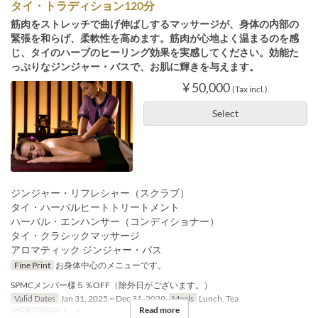
タイ・トラディション120分
筋肉をストレッチで曲げ伸ばしするマッサージが、身体の内部の
緊張を和らげ、柔軟性を高めます。筋肉が心地よく温まるのを感
じ、タイのハーブのヒーリング効果を実感してください。効能た
っぷりなジンジャー・バスで、お肌に輝きを与えます。
¥ 50,000
(Tax incl.)
Select
ジンジャー・リフレシャー（スクラブ）
タイ・ハーバルヒートトリートメント
ハーバル・エンハンサー（コンディショナー）
タイ・クラシックマッサージ
アロマティック ジンジャー・バス
Fine Print
お身体中心のメニューです。
SPMCメンバー様５％OFF（除外日がございます。）
Valid Dates
Jan 31, 2025 ~ Dec 31, 2029
Meals
Lunch, Tea
Read more
Order Limit
1 ~ 1