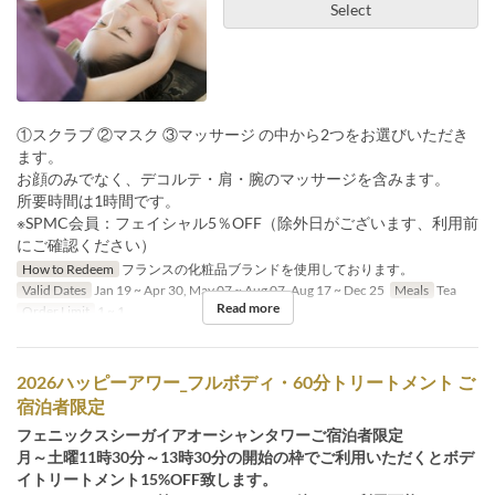
Select
①スクラブ ②マスク ③マッサージ の中から2つをお選びいただき
ます。
お顔のみでなく、デコルテ・肩・腕のマッサージを含みます。
所要時間は1時間です。
※SPMC会員：フェイシャル5％OFF（除外日がございます、利用前
にご確認ください）
How to Redeem
フランスの化粧品ブランドを使用しております。
Valid Dates
Jan 19 ~ Apr 30, May 07 ~ Aug 07, Aug 17 ~ Dec 25
Meals
Tea
Read more
Order Limit
1 ~ 1
2026ハッピーアワー_フルボディ・60分トリートメント ご
宿泊者限定
フェニックスシーガイアオーシャンタワーご宿泊者限定
月～土曜11時30分～13時30分の開始の枠でご利用いただくとボデ
イトリートメント15%OFF致します。