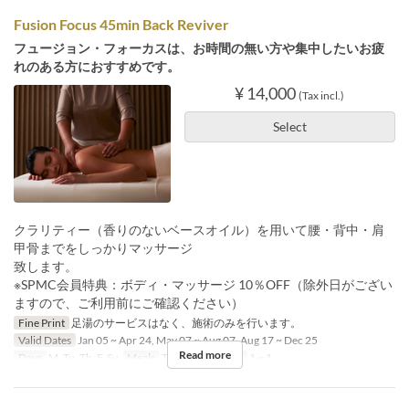
Fusion Focus 45min Back Reviver
フュージョン・フォーカスは、お時間の無い方や集中したいお疲
れのある方におすすめです。
¥ 14,000
(Tax incl.)
Select
クラリティー（香りのないベースオイル）を用いて腰・背中・肩
甲骨までをしっかりマッサージ
致します。
※SPMC会員特典：ボディ・マッサージ 10％OFF（除外日がござい
ますので、ご利用前にご確認ください）
Fine Print
足湯のサービスはなく、施術のみを行います。
Valid Dates
Jan 05 ~ Apr 24, May 07 ~ Aug 07, Aug 17 ~ Dec 25
Read more
Days
M, Tu, Th, F, Su
Meals
Tea
Order Limit
1 ~ 1