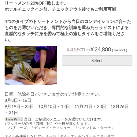
リートメント20%OFF致します。
ホテルチェックイン前、チェックアウト後でもご利用可能
4つのタイプのトリートメントから当日のコンデイションに合った
ものをお選びいただき、専門的な訓練を重ねたセラピストによる
直感的なタッチに身を委ねて極上の癒しタイムをご堪能くださ
い。
⇒
¥ 24,800
¥ 31,000
(Tax incl.)
Select
日曜、他除外日がございますのでご注意ください。
8月8日～16日
9月19日～23日 10月10日～12日 11月21日～23日 12月26日
～31日
Fine Print
当日、ご希望のメニューをお選びいただけます。
※マッサージの強さ加減（圧）や手技が異なります。
「バリニーズ」「ディープ・ティシュー」「ジェントル・タッチ」
オイルを使用しないマッサージ「タイ・エッセンス」もございます。