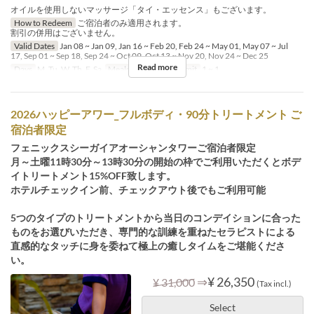
オイルを使用しないマッサージ「タイ・エッセンス」もございます。
How to Redeem
ご宿泊者のみ適用されます。
割引の併用はございません。
Valid Dates
Jan 08 ~ Jan 09, Jan 16 ~ Feb 20, Feb 24 ~ May 01, May 07 ~ Jul
17, Sep 01 ~ Sep 18, Sep 24 ~ Oct 09, Oct 13 ~ Nov 20, Nov 24 ~ Dec 25
Read more
Days
M, Tu, W, Th, F, Sa
Meals
Tea
Order Limit
1 ~ 1
2026ハッピーアワー_フルボディ・90分トリートメント ご
宿泊者限定
フェニックスシーガイアオーシャンタワーご宿泊者限定
月～土曜11時30分～13時30分の開始の枠でご利用いただくとボデ
イトリートメント15%OFF致します。
ホテルチェックイン前、チェックアウト後でもご利用可能
5つのタイプのトリートメントから当日のコンデイションに合った
ものをお選びいただき、専門的な訓練を重ねたセラピストによる
直感的なタッチに身を委ねて極上の癒しタイムをご堪能くださ
い。
⇒
¥ 26,350
¥ 31,000
(Tax incl.)
Select