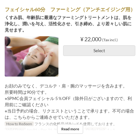
フェイシャル60分 ファーミング（アンチエイジング用）
くすみ肌、年齢肌に最適なファーミングトリートメントは、肌を
浄化し、潤いを与え、活性化させ、引き締め、より若々しい肌に
見せます。
¥ 22,000
(Tax incl.)
Select
お顔のみでなく、デコルテ・肩・腕のマッサージを含みます。
所要時間は90分です。
※SPMC会員フェイシャル 5％OFF（除外日がございますので、利
用前にご確認ください
※当日予約の場合、リクエストということで承ります。不可の場合
は、こちらからご連絡させていただきます。
How to Redeem
フランスの化粧品ブランドを使用しております。
Read more
Valid Dates
Jan 01 ~ Dec 31, 2029
Meals
Tea
Order Limit
1 ~ 1