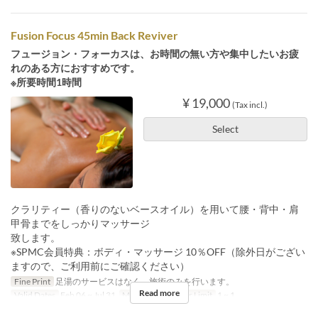
Fusion Focus 45min Back Reviver
フュージョン・フォーカスは、お時間の無い方や集中したいお疲
れのある方におすすめです。
※所要時間1時間
¥ 19,000
(Tax incl.)
Select
クラリティー（香りのないベースオイル）を用いて腰・背中・肩
甲骨までをしっかりマッサージ
致します。
※SPMC会員特典：ボディ・マッサージ 10％OFF（除外日がござい
ますので、ご利用前にご確認ください）
Fine Print
足湯のサービスはなく、施術のみを行います。
Read more
Valid Dates
Feb 06 ~ Jul 31
Meals
Tea
Order Limit
1 ~ 1