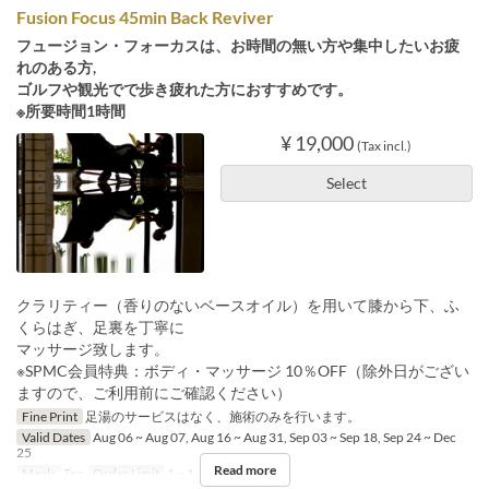
Fusion Focus 45min Back Reviver
フュージョン・フォーカスは、お時間の無い方や集中したいお疲
れのある方,
ゴルフや観光でで歩き疲れた方におすすめです。
※所要時間1時間
¥ 19,000
(Tax incl.)
Select
クラリティー（香りのないベースオイル）を用いて膝から下、ふ
くらはぎ、足裏を丁寧に
マッサージ致します。
※SPMC会員特典：ボディ・マッサージ 10％OFF（除外日がござい
ますので、ご利用前にご確認ください）
Fine Print
足湯のサービスはなく、施術のみを行います。
Valid Dates
Aug 06 ~ Aug 07, Aug 16 ~ Aug 31, Sep 03 ~ Sep 18, Sep 24 ~ Dec
25
Read more
Meals
Tea
Order Limit
1 ~ 1