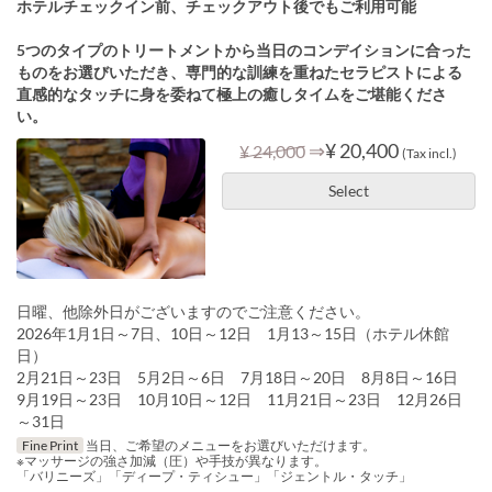
ホテルチェックイン前、チェックアウト後でもご利用可能
5つのタイプのトリートメントから当日のコンデイションに合った
ものをお選びいただき、専門的な訓練を重ねたセラピストによる
直感的なタッチに身を委ねて極上の癒しタイムをご堪能くださ
い。
⇒
¥ 20,400
¥ 24,000
(Tax incl.)
Select
日曜、他除外日がございますのでご注意ください。
2026年1月1日～7日、10日～12日 1月13～15日（ホテル休館
日）
2月21日～23日 5月2日～6日 7月18日～20日 8月8日～16日
9月19日～23日 10月10日～12日 11月21日～23日 12月26日
～31日
Fine Print
当日、ご希望のメニューをお選びいただけます。
※マッサージの強さ加減（圧）や手技が異なります。
「バリニーズ」「ディープ・ティシュー」「ジェントル・タッチ」