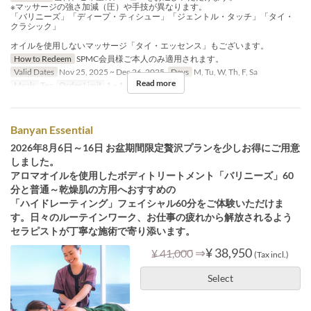
※マッサージの強さ加減（圧）や手技が異なります。
「バリニーズ」「ディープ・ティシュー」「ジェントル・タッチ」「タイ・
クラシック」
オイルを使用しないマッサージ「タイ・エッセンス」もございます。
How to Redeem
SPMC会員様ご本人のみ適用されます。
Valid Dates
Nov 25, 2025 ~ Dec 26, 2025
Days
M, Tu, W, Th, F, Sa
Read more
Meals
Tea
Order Limit
1 ~ 1
Banyan Essential
2026年8月6日～16日 お盆期間限定贅沢プランを少しお得にご用意
しました。
アロマオイルを使用したボディトリートメント「バリニーズ」60
分と普通～乾燥肌の方用へおすすめの
「ハイドレーティング」フェイシャル60分をご体験いただけま
す。日々のルーテインワーク、お仕事の疲れから解放されるよう
セラピストが丁寧な施術で寄り添います。
⇒
¥ 38,950
¥ 41,000
(Tax incl.)
Select