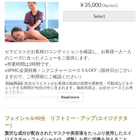
¥ 35,000
(Tax incl.)
Select
セラピストがお客様のコンディションを確認し、お客様一人一人
のニーズに合ったメニューをご提供します。
※所要時間は2時間です。
※SPMC会員特典：シグニチャーコース 5％OFF（除外日がござい
ますので、ご利用前にご確認ください）
Fine Print
担当セラピストがお客様の筋肉の状態や柔軟性・可動域などをチ
ェックする時間が90分の中に含まれます。施術内容は、お任せコースとお考
えください。
Read more
Meals
Tea, Dinner
Order Limit
1 ~ 1
フェイシャル90分 リフトミー・アップ (エイジドクタ
ー）
贅沢な成分が配合されたマスクや美容液をたっぷり使用したエイ
ジドクター・フェイシャルは、成熟した肌に栄養を与えること