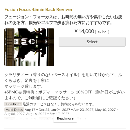
Fusion Focus 45min Back Reviver
フュージョン・フォーカスは、お時間の無い方や集中したいお疲
れのある方、観光やゴルフで歩き疲れた方におすすめです。
¥ 14,000
(Tax incl.)
Select
クラリティー（香りのないベースオイル）を用いて膝から下、ふ
くらはぎ、足裏を丁寧に
マッサージ致します。
※SPMC会員特典：ボディ・マッサージ 10％OFF（除外日がござい
ますので、ご利用前にご確認ください）
Fine Print
足湯のサービスはなく、施術のみを行います。
Valid Dates
Aug 17 ~ Dec 25, Jan 04, 2027 ~ Apr 23, 2027, May 10, 2027 ~
Aug 06, 2027, Aug 16, 2027 ~ Sep 17, 2027
Read more
Days
M, Tu, Th, F, Su
Meals
Tea
Order Limit
1 ~ 1