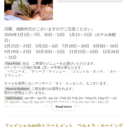
日曜、他除外日がございますのでご注意ください。
2026年1月1日～7日、10日～12日 1月13～15日（ホテル休館
日）
2月21日～23日 5月2日～6日 7月18日～20日 8月8日～16日
9月19日～23日 10月10日～12日 11月21日～23日 12月26日
～31日
Fine Print
当日、ご希望のメニューをお選びいただけます。
※マッサージの強さ加減（圧）や手技が異なります。
「バリニーズ」「ディープ・ティシュー」「ジェントル・タッチ」「タイ・
クラシック」
オイルを使用しないマッサージ「タイ・エッセンス」もございます。
How to Redeem
ご宿泊者のみ適用されます。
割引の併用はございません。
Valid Dates
Jan 08 ~ Jan 09, Jan 16 ~ Feb 20, Feb 24 ~ May 01, May 07 ~ Jul
17, Sep 01 ~ Sep 18, Sep 24 ~ Oct 09, Oct 13 ~ Nov 20, Nov 24 ~ Dec 25
Read more
Days
M, Tu, W, Th, F, Sa
Meals
Tea
Order Limit
1 ~ 1
フェイシャル60分トリートメント ウルトラ・カーミング