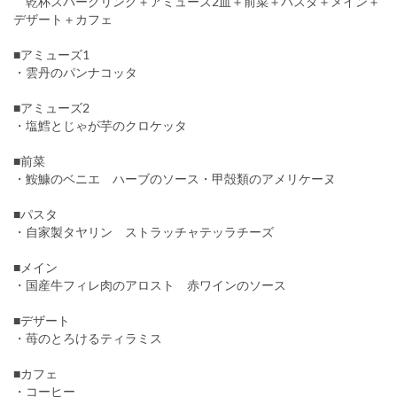
乾杯スパークリング＋アミューズ2皿＋前菜＋パスタ＋メイン＋
デザート＋カフェ
■アミューズ1
・雲丹のパンナコッタ
■アミューズ2
・塩鱈とじゃが芋のクロケッタ
■前菜
・鮟鱇のベニエ ハーブのソース・甲殻類のアメリケーヌ
■パスタ
・自家製タヤリン ストラッチャテッラチーズ
■メイン
・国産牛フィレ肉のアロスト 赤ワインのソース
■デザート
・苺のとろけるティラミス
■カフェ
・コーヒー