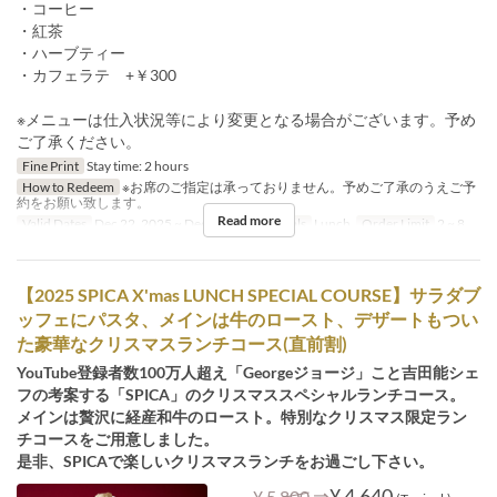
・コーヒー
・紅茶
・ハーブティー
・カフェラテ +￥300
※メニューは仕入状況等により変更となる場合がございます。予め
ご了承ください。
Fine Print
Stay time: 2 hours
How to Redeem
※お席のご指定は承っておりません。予めご了承のうえご予
約をお願い致します。
Read more
Valid Dates
Dec 22, 2025 ~ Dec 25, 2025
Meals
Lunch
Order Limit
2 ~ 8
【2025 SPICA X'mas LUNCH SPECIAL COURSE】サラダブ
ッフェにパスタ、メインは牛のロースト、デザートもつい
た豪華なクリスマスランチコース(直前割)
YouTube登録者数100万人超え「Georgeジョージ」こと吉田能シェ
フの考案する「SPICA」のクリスマススペシャルランチコース。
メインは贅沢に経産和牛のロースト。特別なクリスマス限定ラン
チコースをご用意しました。
是非、SPICAで楽しいクリスマスランチをお過ごし下さい。
⇒
¥ 4,640
¥ 5,800