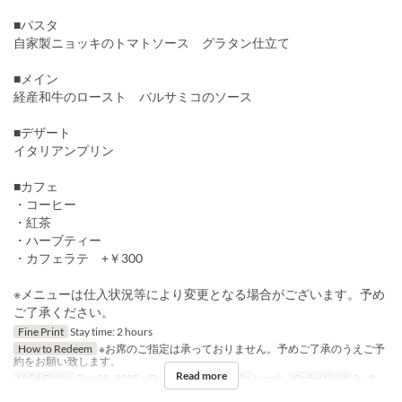
■パスタ
自家製ニョッキのトマトソース グラタン仕立て
■メイン
経産和牛のロースト バルサミコのソース
■デザート
イタリアンプリン
■カフェ
・コーヒー
・紅茶
・ハーブティー
・カフェラテ +￥300
※メニューは仕入状況等により変更となる場合がございます。予め
ご了承ください。
Fine Print
Stay time: 2 hours
How to Redeem
※お席のご指定は承っておりません。予めご了承のうえご予
約をお願い致します。
Read more
Valid Dates
Dec 20, 2025 ~ Dec 25, 2025
Meals
Lunch
Order Limit
2 ~ 8