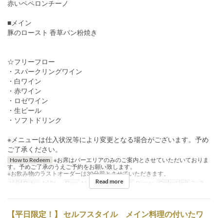
赤いペペロンチーノ
■メイン
豚のロースト 香草パン粉焼き
☆フリーフロー
・スパークリングワイン
・白ワイン
・赤ワイン
・ロゼワイン
・生ビール
・ソフトドリンク
※メニューは仕入状況等により変更となる場合がございます。予め
ご了承ください。
How to Redeem
※お席はバーエリアのみのご案内とさせていただいておりま
す。予めご了承のうえご予約をお願い致します。
※お飲み物のラストオーダーは30分前とさせていただきます。
Read more
Valid Dates
Jul 06 ~
Days
M, Tu, W, Th
Meals
Dinner
Order Limit
3 ~ 8
【平日限定！】 セルフスタイル メイン料理の付いたワ