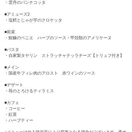
・雲丹のパンナコッタ
■アミューズ2
・塩鱈とじゃが芋のクロケッタ
■前菜
・鮟鱇のベニエ ハーブのソース・甲殻類のアメリケーヌ
■パスタ
・自家製タヤリン ストラッチャテッラチーズ【トリュフ付き】
■メイン
・国産牛フィレ肉のアロスト 赤ワインのソース
■デザート
・苺のとろけるティラミス
■カフェ
・コーヒー
・紅茶
・ハーブティー
※メニューは仕入状況等により変更となる場合がございます。予め