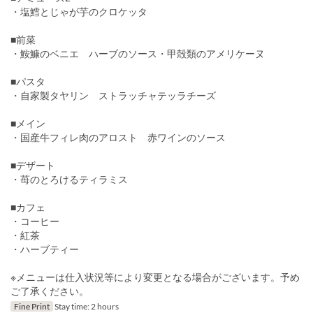
・塩鱈とじゃが芋のクロケッタ
■前菜
・鮟鱇のベニエ ハーブのソース・甲殻類のアメリケーヌ
■パスタ
・自家製タヤリン ストラッチャテッラチーズ
■メイン
・国産牛フィレ肉のアロスト 赤ワインのソース
■デザート
・苺のとろけるティラミス
■カフェ
・コーヒー
・紅茶
・ハーブティー
※メニューは仕入状況等により変更となる場合がございます。予め
ご了承ください。
Fine Print
Stay time: 2 hours