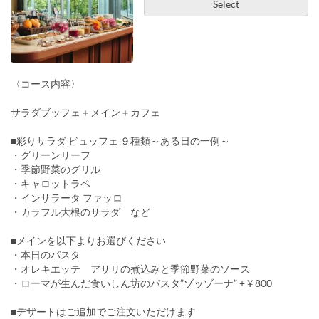
Select
〈コース内容〉
サラダブッフェ＋メイン＋カフェ
■彩りサラダ ビュッフェ ９種類～ある日の一例～
・グリーンリーフ
・季節野菜のグリル
・キャロットラペ
・インサラータ ファッロ
・カラフル大根のサラダ など
■メインを以下よりお選びください
・本日のパスタ
・オレキエッテ アサリの煮込みと季節野菜のソース
・ローマが生んだ食いしん坊のパスタ”ゾッゾーナ” +￥800
■デザートはご追加でご注文いただけます