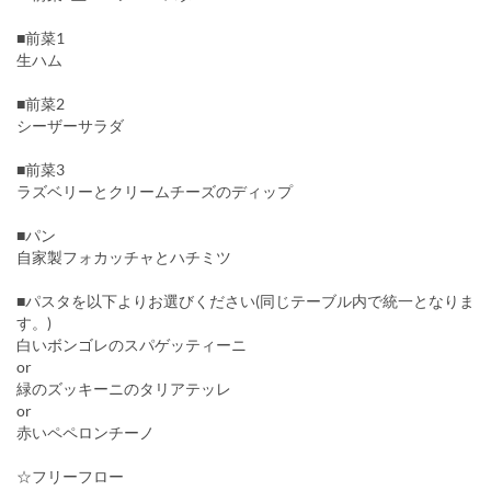
■前菜1
生ハム
■前菜2
シーザーサラダ
■前菜3
ラズベリーとクリームチーズのディップ
■パン
自家製フォカッチャとハチミツ
■パスタを以下よりお選びください(同じテーブル内で統一となりま
す。)
白いボンゴレのスパゲッティーニ
or
緑のズッキーニのタリアテッレ
or
赤いペペロンチーノ
☆フリーフロー