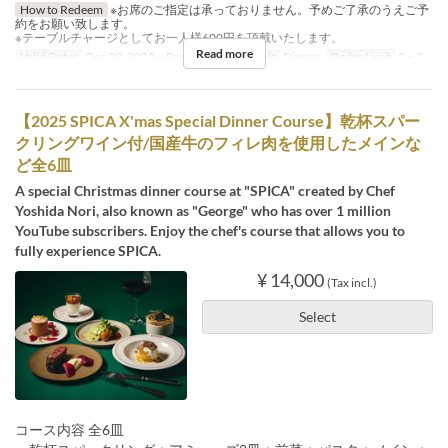
How to Redeem
※お席のご指定は承っておりません。予めご了承のうえご予
約をお願い致します。
※テーブルチャージとしてお一人様600円を頂戴いたします。
Read more
Valid Dates
Dec 20, 2025 ~ Dec 25, 2025
Meals
Dinner
Order Limit
2 ~ 2
【2025 SPICA X'mas Special Dinner Course】乾杯スパー
クリングワイン付/国産牛のフィレ肉を使用したメインな
ど全6皿
A special Christmas dinner course at "SPICA" created by Chef
Yoshida Nori, also known as "George" who has over 1 million
YouTube subscribers. Enjoy the chef's course that allows you to
fully experience SPICA.
¥ 14,000
(Tax incl.)
Select
コース内容 全6皿