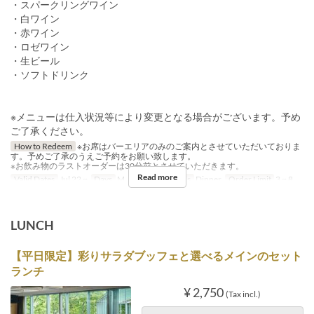
・スパークリングワイン
・白ワイン
・赤ワイン
・ロゼワイン
・生ビール
・ソフトドリンク
※メニューは仕入状況等により変更となる場合がございます。予め
ご了承ください。
How to Redeem
※お席はバーエリアのみのご案内とさせていただいておりま
す。予めご了承のうえご予約をお願い致します。
※お飲み物のラストオーダーは30分前とさせていただきます。
Read more
Valid Dates
Jul 22 ~
Days
M, Tu, W, Th
Meals
Dinner
Order Limit
3 ~ 8
LUNCH
【平日限定】彩りサラダブッフェと選べるメインのセット
ランチ
¥ 2,750
(Tax incl.)