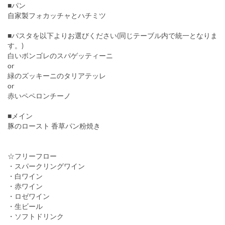
■パン
自家製フォカッチャとハチミツ
■パスタを以下よりお選びください(同じテーブル内で統一となりま
す。)
白いボンゴレのスパゲッティーニ
or
緑のズッキーニのタリアテッレ
or
赤いペペロンチーノ
■メイン
豚のロースト 香草パン粉焼き
☆フリーフロー
・スパークリングワイン
・白ワイン
・赤ワイン
・ロゼワイン
・生ビール
・ソフトドリンク