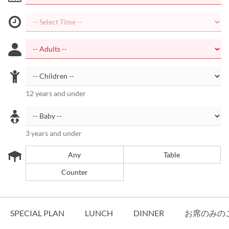
12 years and under
3 years and under
Any
Table
Counter
SPECIAL PLAN
LUNCH
DINNER
お席のみの