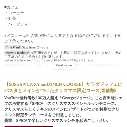
■カフェ
・コーヒー
・紅茶
・ハーブティー
※メニューは仕入状況等により変更となる場合がございます。予め
ご了承ください。
Fine Print
Stay time: 2 hours
How to Redeem
※窓側確約ですが、お席のご指定は承っておりません。予め
ご了承のうえご予約をお願い致します。
※テーブルチャージとしてお一人様600円を頂戴いたします。
Read more
Valid Dates
Dec 20, 2025 ~ Dec 25, 2025
Meals
Dinner
Order Limit
2 ~ 2
【2025 SPICA X'mas LUNCH COURSE】サラダブッフェに
パスタとメインがついたクリスマス限定コース(直前割)
YouTube登録者数100万人超え「Georgeジョージ」こと吉田能シェ
フの考案する「SPICA」のクリスマススペシャルランチコース。
クリスマスらしくチキンのメインにデザートがついた特別なクリ
スマス限定ランチコースをご用意しました。
是非、SPICAで楽しいクリスマスランチをお過ごし下さい。