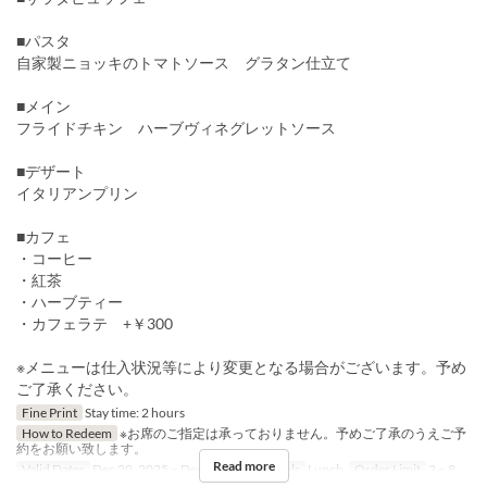
■パスタ
自家製ニョッキのトマトソース グラタン仕立て
■メイン
フライドチキン ハーブヴィネグレットソース
■デザート
イタリアンプリン
■カフェ
・コーヒー
・紅茶
・ハーブティー
・カフェラテ +￥300
※メニューは仕入状況等により変更となる場合がございます。予め
ご了承ください。
Fine Print
Stay time: 2 hours
How to Redeem
※お席のご指定は承っておりません。予めご了承のうえご予
約をお願い致します。
Read more
Valid Dates
Dec 20, 2025 ~ Dec 25, 2025
Meals
Lunch
Order Limit
2 ~ 8