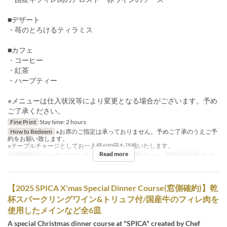
■デザート
・苺のとろけるティラミス
■カフェ
・コーヒー
・紅茶
・ハーブティー
※メニューは仕入状況等により変更となる場合がございます。予め
ご了承ください。
Fine Print
Stay time: 2 hours
How to Redeem
※お席のご指定は承っておりません。予めご了承のうえご予
約をお願い致します。
※テーブルチャージとしてお一人様600円を頂戴いたします。
Read more
Valid Dates
Dec 20, 2025 ~ Dec 25, 2025
Meals
Dinner
Order Limit
2 ~ 2
【2025 SPICA X'mas Special Dinner Course(窓側確約)】乾
杯スパークリングワイン&トリュフ付/国産牛のフィレ肉を
使用したメインなど全6皿
A special Christmas dinner course at "SPICA" created by Chef