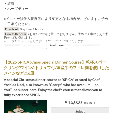
・紅茶
・ハーブティー
※メニューは仕入状況等により変更となる場合がございます。予め
ご了承ください。
Fine Print
Stay time: 2 hours
How to Redeem
※お席のご指定は承っておりません。予めご了承のうえご予
約をお願い致します。
※テーブルチャージとしてお一人様600円を頂戴いたします。
Read more
Valid Dates
Dec 20, 2025 ~ Dec 25, 2025
Meals
Dinner
Order Limit
2 ~ 2
【2025 SPICA X'mas Special Dinner Course】乾杯スパー
クリングワイン&トリュフ付/国産牛のフィレ肉を使用した
メインなど全6皿
A special Christmas dinner course at "SPICA" created by Chef
Yoshida Nori, also known as "George" who has over 1 million
YouTube subscribers. Enjoy the chef's course that allows you to
fully experience SPICA.
¥ 16,000
(Tax incl.)
Select