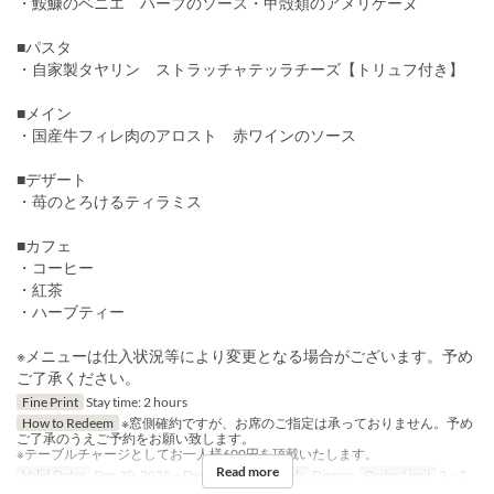
・鮟鱇のベニエ ハーブのソース・甲殻類のアメリケーヌ
■パスタ
・自家製タヤリン ストラッチャテッラチーズ【トリュフ付き】
■メイン
・国産牛フィレ肉のアロスト 赤ワインのソース
■デザート
・苺のとろけるティラミス
■カフェ
・コーヒー
・紅茶
・ハーブティー
※メニューは仕入状況等により変更となる場合がございます。予め
ご了承ください。
Fine Print
Stay time: 2 hours
How to Redeem
※窓側確約ですが、お席のご指定は承っておりません。予め
ご了承のうえご予約をお願い致します。
※テーブルチャージとしてお一人様600円を頂戴いたします。
Read more
Valid Dates
Dec 20, 2025 ~ Dec 25, 2025
Meals
Dinner
Order Limit
2 ~ 2