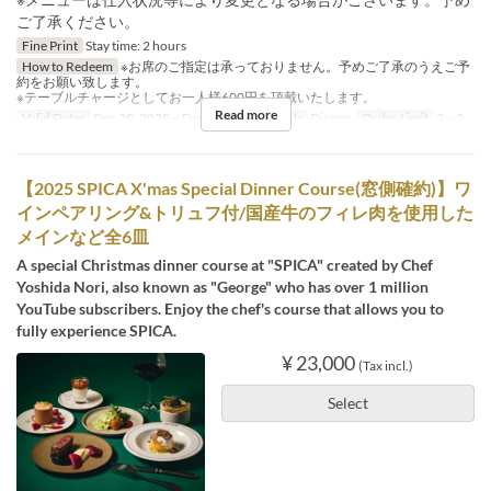
ご了承ください。
Fine Print
Stay time: 2 hours
How to Redeem
※お席のご指定は承っておりません。予めご了承のうえご予
約をお願い致します。
※テーブルチャージとしてお一人様600円を頂戴いたします。
Read more
Valid Dates
Dec 20, 2025 ~ Dec 25, 2025
Meals
Dinner
Order Limit
2 ~ 2
【2025 SPICA X'mas Special Dinner Course(窓側確約)】ワ
インペアリング&トリュフ付/国産牛のフィレ肉を使用した
メインなど全6皿
A special Christmas dinner course at "SPICA" created by Chef
Yoshida Nori, also known as "George" who has over 1 million
YouTube subscribers. Enjoy the chef's course that allows you to
fully experience SPICA.
¥ 23,000
(Tax incl.)
Select