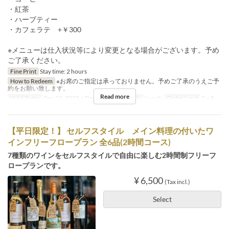
・紅茶
・ハーブティー
・カフェラテ +￥300
※メニューは仕入状況等により変更となる場合がございます。予め
ご了承ください。
Fine Print
Stay time: 2 hours
How to Redeem
※お席のご指定は承っておりません。予めご了承のうえご予
約をお願い致します。
Read more
Valid Dates
Dec 22, 2025 ~ Dec 25, 2025
Meals
Lunch
Order Limit
2 ~ 8
【平日限定！】 セルフスタイル メイン料理の付いたワ
インフリーフロープラン 全6品(2時間コース)
7種類のワインをセルフスタイルで自由に楽しむ2時間制フリーフ
ロープランです。
¥ 6,500
(Tax incl.)
Select