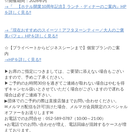
☆開催期間：2026年内
→『 【ホテル開業10周年記念】ランチ・ディナーのご案内』HP
を詳しく見る‼
→『現在おすすめのスイーツ！アフタヌーンティー／大人のご褒
美パフェ』HPを詳しく見る‼
☆【プライベートからビジネスシーンまで】個室プランのご案
内
→HPを詳しく見る‼
▶お席のご指定につきましては、ご要望に添えない場合もござい
ますので、予めご了承ください。
▶ご予約のお時間30分を過ぎてご連絡が取れない場合はやむを得
ずキャンセル扱いとさせていただく場合がございますので遅れる
場合は必ずご連絡下さい。
▶団体でのご予約の際は直接店舗までお問い合わせください。
✉メルマガ配信を許可頂けた場合、メルマガ会員限定のスペシャル
オファーをお送りします✉
お電話でのお問合せ：052-589-0787（10:00～21:00）
※お電話でのお問い合わせが増え、電話回線が混雑するケースが増
えております。