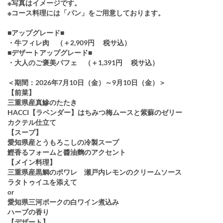
※写真はイメージです。
※コース料理には「パン」をご用意しております。
■アップグレード■
・牛フィレ肉 （＋2,909円 税サ込）
■デザートアップグレード■
・大人のご褒美パフェ （＋1,391円 税サ込）
＜期間：2026年7月10日（金）～9月10日（金）＞
【前菜】
三重県産真鰺のたたき
HACCI【ラベンダー】はちみつ梅ムースと紫蘇のゼリー
カクテル仕立て
【スープ】
愛知県産とうもろこしの冷製スープ
鰹香るフォームと醬油麴のアクセント
【メイン料理】
三重県産黒鯛のポワレ 瀬戸内レモンのクリームソース
ラタトゥイユを添えて
or
愛知県三河ポークの白ワイン煮込み
ハーブの香り
【デザート】