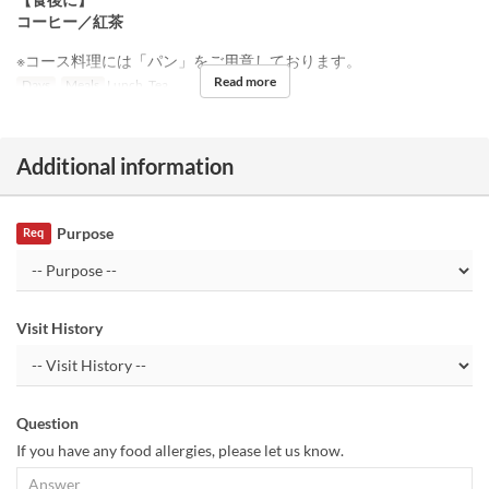
コーヒー／紅茶
※コース料理には「パン」をご用意しております。
Read more
Days
Meals
Lunch, Tea
Additional information
Purpose
Req
Visit History
Question
If you have any food allergies, please let us know.