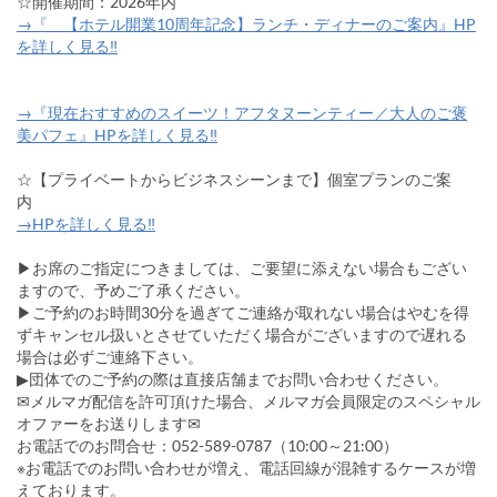
☆開催期間：2026年内
→『 【ホテル開業10周年記念】ランチ・ディナーのご案内』HP
を詳しく見る‼
→『現在おすすめのスイーツ！アフタヌーンティー／大人のご褒
美パフェ』HPを詳しく見る‼
☆【プライベートからビジネスシーンまで】個室プランのご案
内
→HPを詳しく見る‼
▶お席のご指定につきましては、ご要望に添えない場合もござい
ますので、予めご了承ください。
▶ご予約のお時間30分を過ぎてご連絡が取れない場合はやむを得
ずキャンセル扱いとさせていただく場合がございますので遅れる
場合は必ずご連絡下さい。
▶団体でのご予約の際は直接店舗までお問い合わせください。
✉メルマガ配信を許可頂けた場合、メルマガ会員限定のスペシャル
オファーをお送りします✉
お電話でのお問合せ：052-589-0787（10:00～21:00）
※お電話でのお問い合わせが増え、電話回線が混雑するケースが増
えております。