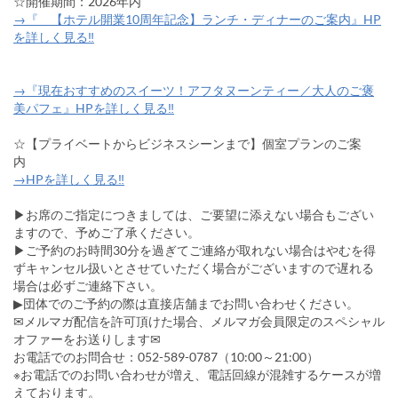
☆開催期間：2026年内
→『 【ホテル開業10周年記念】ランチ・ディナーのご案内』HP
を詳しく見る‼
→『現在おすすめのスイーツ！アフタヌーンティー／大人のご褒
美パフェ』HPを詳しく見る‼
☆【プライベートからビジネスシーンまで】個室プランのご案
内
→HPを詳しく見る‼
▶お席のご指定につきましては、ご要望に添えない場合もござい
ますので、予めご了承ください。
▶ご予約のお時間30分を過ぎてご連絡が取れない場合はやむを得
ずキャンセル扱いとさせていただく場合がございますので遅れる
場合は必ずご連絡下さい。
▶団体でのご予約の際は直接店舗までお問い合わせください。
✉メルマガ配信を許可頂けた場合、メルマガ会員限定のスペシャル
オファーをお送りします✉
お電話でのお問合せ：052-589-0787（10:00～21:00）
※お電話でのお問い合わせが増え、電話回線が混雑するケースが増
えております。