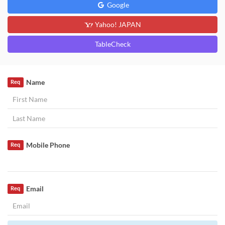
Google
Yahoo! JAPAN
TableCheck
Name
Req
Mobile Phone
Req
Email
Req