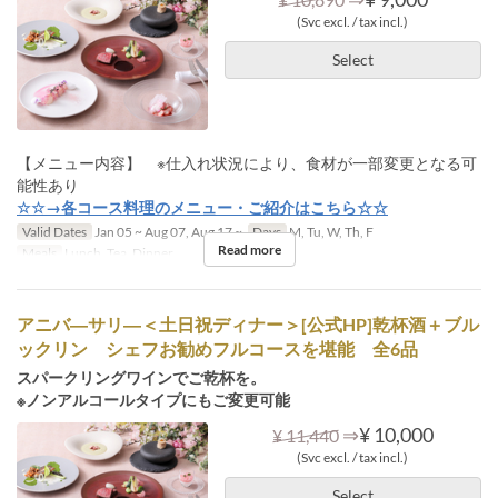
(Svc excl. / tax incl.)
Select
【メニュー内容】 ※仕入れ状況により、食材が一部変更となる可
能性あり
☆☆→各コース料理のメニュー・ご紹介はこちら☆☆
Valid Dates
Jan 05 ~ Aug 07, Aug 17 ~
Days
M, Tu, W, Th, F
Read more
Meals
Lunch, Tea, Dinner
アニバ―サリ―＜土日祝ディナー＞[公式HP]乾杯酒＋ブル
ックリン シェフお勧めフルコースを堪能 全6品
スパークリングワインでご乾杯を。
※ノンアルコールタイプにもご変更可能
⇒
¥ 10,000
¥ 11,440
(Svc excl. / tax incl.)
Select