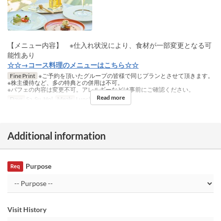
【メニュー内容】 ※仕入れ状況により、食材が一部変更となる可
能性あり
☆☆→コース料理のメニューはこちら☆☆
Fine Print
※ご予約を頂いたグループの皆様で同じプランとさせて頂きます。
※株主優待など、多の特典との併用は不可。
※パフェの内容は変更不可。アレルギーなどは事前にご確認ください。
Read more
Days
Sa, Su, Hol
Meals
Lunch, Tea
Additional information
Purpose
Req
Visit History