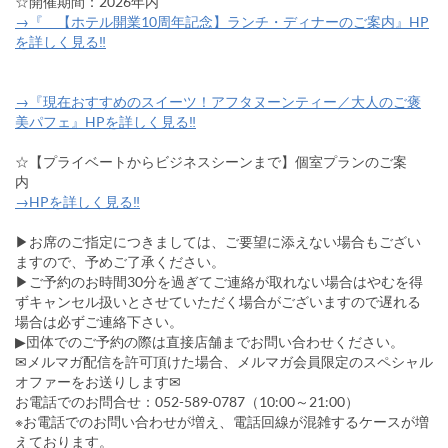
☆開催期間：2026年内
→『 【ホテル開業10周年記念】ランチ・ディナーのご案内』HP
を詳しく見る‼
→『現在おすすめのスイーツ！アフタヌーンティー／大人のご褒
美パフェ』HPを詳しく見る‼
☆【プライベートからビジネスシーンまで】個室プランのご案
内
→HPを詳しく見る‼
▶お席のご指定につきましては、ご要望に添えない場合もござい
ますので、予めご了承ください。
▶ご予約のお時間30分を過ぎてご連絡が取れない場合はやむを得
ずキャンセル扱いとさせていただく場合がございますので遅れる
場合は必ずご連絡下さい。
▶団体でのご予約の際は直接店舗までお問い合わせください。
✉メルマガ配信を許可頂けた場合、メルマガ会員限定のスペシャル
オファーをお送りします✉
お電話でのお問合せ：052-589-0787（10:00～21:00）
※お電話でのお問い合わせが増え、電話回線が混雑するケースが増
えております。