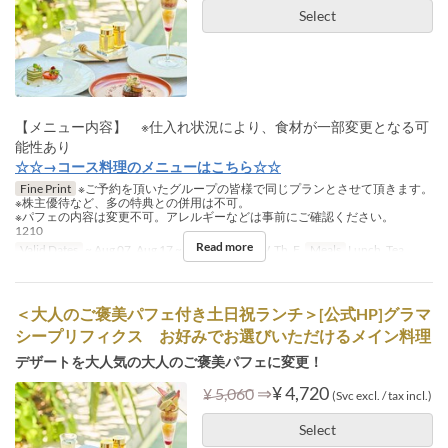
Select
【メニュー内容】 ※仕入れ状況により、食材が一部変更となる可
能性あり
☆☆→コース料理のメニューはこちら☆☆
Fine Print
※ご予約を頂いたグループの皆様で同じプランとさせて頂きます。
※株主優待など、多の特典との併用は不可。
※パフェの内容は変更不可。アレルギーなどは事前にご確認ください。
1210
Read more
Valid Dates
~ Aug 07, Aug 17 ~
Days
M, Tu, W, Th, F
Meals
Lunch, Tea
＜大人のご褒美パフェ付き土日祝ランチ＞[公式HP]グラマ
シープリフィクス お好みでお選びいただけるメイン料理
デザートを大人気の大人のご褒美パフェに変更！
⇒
¥ 4,720
¥ 5,060
(Svc excl. / tax incl.)
Select