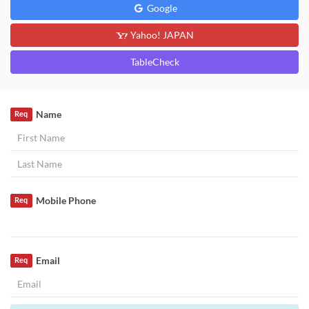
Google
Yahoo! JAPAN
TableCheck
Name
Req
Mobile Phone
Req
Email
Req