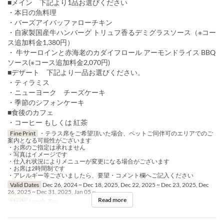
■メイン 下記より1品お選びください
・本日の魚料理
・バーズアイバッファローチキン
・自家製国産牛ハンバーグ トリュフ香るデミグラスソース（※コー
ス追加料金1,380円）
・ 牛サーロインと赤海老のカダイフロール アーモンドライス BBQ
ソース(※コース追加料金2,070円)
■デザート 下記より一品お選びください。
・ティラミス
・ニューヨーク チーズケーキ
・季節のシフォンケーキ
■食後のカフェ
・コーヒー もしくは 紅茶
Fine Print
・テラス席をご希望頂いた場合、ペットご同伴可のエリアでのご
案内となる可能性がございます
・お席のご指定は承れません
・写真はイメージです
・仕入れ状況によりメニューが変更になる場合がございます
・お席は2時間制です
・アレルギー等ございましたら、要望・コメント欄へご記入ください
Valid Dates
Dec 26, 2024 ~ Dec 18, 2025, Dec 22, 2025 ~ Dec 23, 2025, Dec
26, 2025 ~ Dec 31, 2025, Jan 05 ~
Read more
Meals
Lunch, Tea