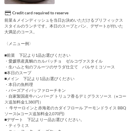
Credit card required to reserve
前菜＆メインディッシュを当日お決めいただけるプリフィックス
スタイルのランチです。本日のスープとパン、デザートが付いた
大満足のコース。
〈メニュー例〉
■前菜 下記より1品お選びください
・愛媛県産真鯛のカルパッチョ ゼルコヴァスタイル
・生ハムと旬のフルーツのサラダ仕立て バルサミコソース
■本日のスープ
■メイン 下記より1品お選びください
・本日の魚料理
・バーズアイバッファローチキン
・自家製国産牛ハンバーグ トリュフ香るデミグラスソース（※コー
ス追加料金1,380円）
・ 牛サーロインと赤海老のカダイフロール アーモンドライス BBQ
ソース(※コース追加料金2,070円)
■デザート 下記より一品お選びください。
・ティラミス