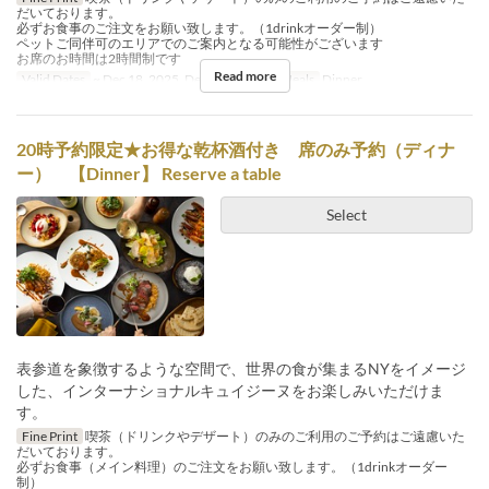
だいております。
必ずお食事のご注文をお願い致します。（1drinkオーダー制）
ペットご同伴可のエリアでのご案内となる可能性がございます
お席のお時間は2時間制です
Read more
Valid Dates
~ Dec 18, 2025, Dec 26, 2025 ~
Meals
Dinner
20時予約限定★お得な乾杯酒付き 席のみ予約（ディナ
ー） 【Dinner】 Reserve a table
Select
表参道を象徴するような空間で、世界の食が集まるNYをイメージ
した、インターナショナルキュイジーヌをお楽しみいただけま
す。
Fine Print
喫茶（ドリンクやデザート）のみのご利用のご予約はご遠慮いた
だいております。
必ずお食事（メイン料理）のご注文をお願い致します。（1drinkオーダー
制）