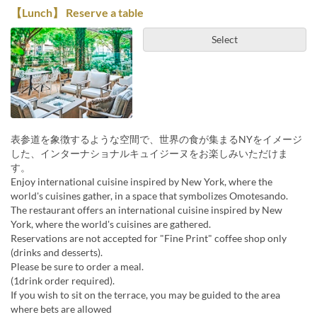
【Lunch】 Reserve a table
Select
表参道を象徴するような空間で、世界の食が集まるNYをイメージ
した、インターナショナルキュイジーヌをお楽しみいただけま
す。
Enjoy international cuisine inspired by New York, where the
world's cuisines gather, in a space that symbolizes Omotesando.
The restaurant offers an international cuisine inspired by New
York, where the world's cuisines are gathered.
Reservations are not accepted for "Fine Print" coffee shop only
(drinks and desserts).
Please be sure to order a meal.
(1drink order required).
If you wish to sit on the terrace, you may be guided to the area
where bets are allowed