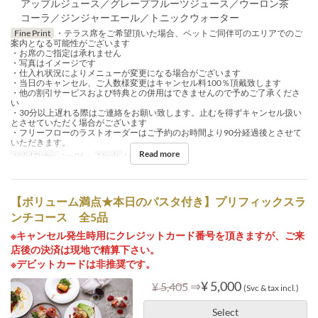
アップルジュース／グレープフルーツジュース／ウーロン茶
コーラ／ジンジャーエール／トニックウォーター
Fine Print
・テラス席をご希望頂いた場合、ペットご同伴可のエリアでのご
案内となる可能性がございます
・お席のご指定は承れません
・写真はイメージです
・仕入れ状況によりメニューが変更になる場合がございます
・当日のキャンセル、ご人数様変更はキャンセル料100％頂戴致します
・他の割引サービスおよび特典との併用はできませんので予めご了承くださ
い
・30分以上遅れる際はご連絡をお願い致します。止むを得ずキャンセル扱い
とさせていただく場合がございます
・フリーフローのラストオーダーはご予約のお時間より90分経過後とさせて
いただきます。
Read more
Valid Dates
Jan 06 ~
Meals
Lunch, Tea
【ボリューム満点★本日のパスタ付き】プリフィックスラ
ンチコース 全5品
※キャンセル発生時用にクレジットカード番号を頂きますが、ご来
店後の決済は現地で精算下さい。
※デビットカードは非推奨です。
⇒
¥ 5,000
¥ 5,405
(Svc & tax incl.)
Select