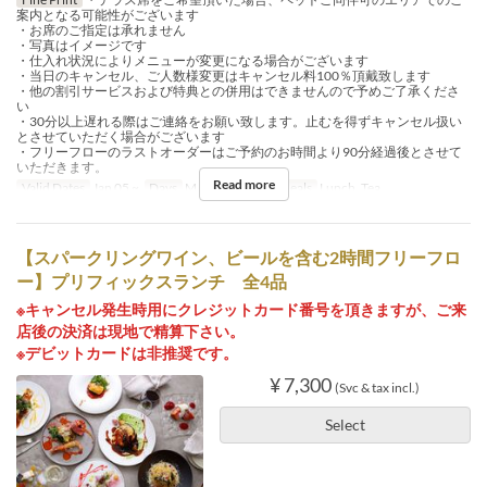
案内となる可能性がございます
・お席のご指定は承れません
・写真はイメージです
・仕入れ状況によりメニューが変更になる場合がございます
・当日のキャンセル、ご人数様変更はキャンセル料100％頂戴致します
・他の割引サービスおよび特典との併用はできませんので予めご了承くださ
い
・30分以上遅れる際はご連絡をお願い致します。止むを得ずキャンセル扱い
とさせていただく場合がございます
・フリーフローのラストオーダーはご予約のお時間より90分経過後とさせて
いただきます。
Read more
Valid Dates
Jan 05 ~
Days
M, Tu, W, Th, F
Meals
Lunch, Tea
【スパークリングワイン、ビールを含む2時間フリーフロ
ー】プリフィックスランチ 全4品
※キャンセル発生時用にクレジットカード番号を頂きますが、ご来
店後の決済は現地で精算下さい。
※デビットカードは非推奨です。
¥ 7,300
(Svc & tax incl.)
Select