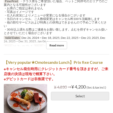
Fine Print
・テラス席をご希望頂いた場合、ペットご同伴可のエリアでのご
案内となる可能性がございます
・お席のご指定は承れません
・写真はイメージです
・仕入れ状況によりメニューが変更になる場合がございます
・当日のキャンセル、ご人数様変更はキャンセル料100％頂戴致します
・他の割引サービスおよび特典との併用はできませんので予めご了承くださ
い
・30分以上遅れる際はご連絡をお願い致します。止むを得ずキャンセル扱い
とさせていただく場合がございます
Valid Dates
Dec 26, 2024 ~ Dec 18, 2025, Dec 22, 2025 ~ Dec 23, 2025, Dec
26, 2025 ~ Dec 31, 2025, Jan 06 ~
Read more
Days
M, Tu, W, Th, F
Meals
Lunch, Tea
【Very popular★Omotesando Lunch】Prix fixe Course
※キャンセル発生時用にクレジットカード番号を頂きますが、ご来
店後の決済は現地で精算下さい。
※デビットカードは非推奨です。
⇒
¥ 4,200
¥ 4,830
(Svc & tax incl.)
Select