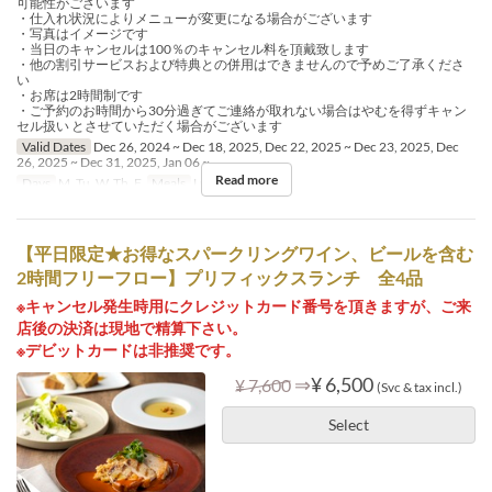
可能性がございます
・仕入れ状況によりメニューが変更になる場合がございます
・写真はイメージです
・当日のキャンセルは100％のキャンセル料を頂戴致します
・他の割引サービスおよび特典との併用はできませんので予めご了承くださ
い
・お席は2時間制です
・ご予約のお時間から30分過ぎてご連絡が取れない場合はやむを得ずキャン
セル扱い とさせていただく場合がございます
Valid Dates
Dec 26, 2024 ~ Dec 18, 2025, Dec 22, 2025 ~ Dec 23, 2025, Dec
26, 2025 ~ Dec 31, 2025, Jan 06 ~
Read more
Days
M, Tu, W, Th, F
Meals
Lunch, Tea
【平日限定★お得なスパークリングワイン、ビールを含む
2時間フリーフロー】プリフィックスランチ 全4品
※キャンセル発生時用にクレジットカード番号を頂きますが、ご来
店後の決済は現地で精算下さい。
※デビットカードは非推奨です。
⇒
¥ 6,500
¥ 7,600
(Svc & tax incl.)
Select