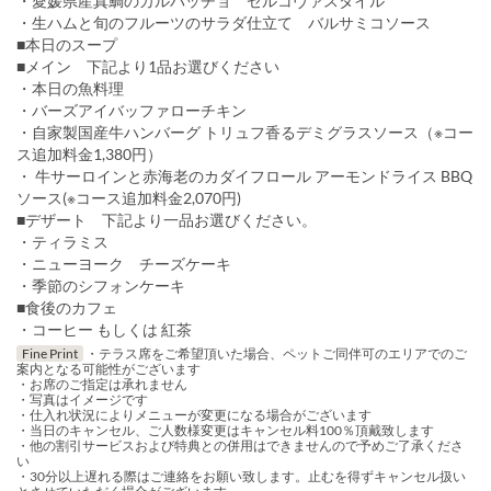
・愛媛県産真鯛のカルパッチョ ゼルコヴァスタイル
・生ハムと旬のフルーツのサラダ仕立て バルサミコソース
■本日のスープ
■メイン 下記より1品お選びください
・本日の魚料理
・バーズアイバッファローチキン
・自家製国産牛ハンバーグ トリュフ香るデミグラスソース（※コー
ス追加料金1,380円）
・ 牛サーロインと赤海老のカダイフロール アーモンドライス BBQ
ソース(※コース追加料金2,070円)
■デザート 下記より一品お選びください。
・ティラミス
・ニューヨーク チーズケーキ
・季節のシフォンケーキ
■食後のカフェ
・コーヒー もしくは 紅茶
Fine Print
・テラス席をご希望頂いた場合、ペットご同伴可のエリアでのご
案内となる可能性がございます
・お席のご指定は承れません
・写真はイメージです
・仕入れ状況によりメニューが変更になる場合がございます
・当日のキャンセル、ご人数様変更はキャンセル料100％頂戴致します
・他の割引サービスおよび特典との併用はできませんので予めご了承くださ
い
・30分以上遅れる際はご連絡をお願い致します。止むを得ずキャンセル扱い