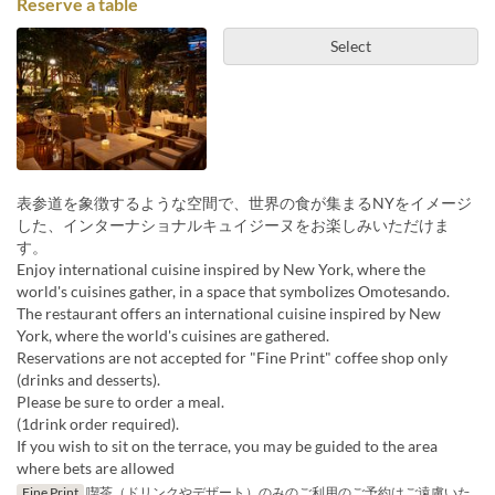
Reserve a table
Select
表参道を象徴するような空間で、世界の食が集まるNYをイメージ
した、インターナショナルキュイジーヌをお楽しみいただけま
す。
Enjoy international cuisine inspired by New York, where the
world's cuisines gather, in a space that symbolizes Omotesando.
The restaurant offers an international cuisine inspired by New
York, where the world's cuisines are gathered.
Reservations are not accepted for "Fine Print" coffee shop only
(drinks and desserts).
Please be sure to order a meal.
(1drink order required).
If you wish to sit on the terrace, you may be guided to the area
where bets are allowed
Fine Print
喫茶（ドリンクやデザート）のみのご利用のご予約はご遠慮いた