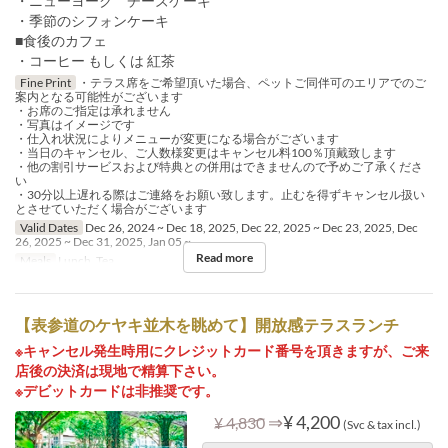
・ニューヨーク チーズケーキ
・季節のシフォンケーキ
■食後のカフェ
・コーヒー もしくは 紅茶
Fine Print
・テラス席をご希望頂いた場合、ペットご同伴可のエリアでのご
案内となる可能性がございます
・お席のご指定は承れません
・写真はイメージです
・仕入れ状況によりメニューが変更になる場合がございます
・当日のキャンセル、ご人数様変更はキャンセル料100％頂戴致します
・他の割引サービスおよび特典との併用はできませんので予めご了承くださ
い
・30分以上遅れる際はご連絡をお願い致します。止むを得ずキャンセル扱い
とさせていただく場合がございます
Valid Dates
Dec 26, 2024 ~ Dec 18, 2025, Dec 22, 2025 ~ Dec 23, 2025, Dec
26, 2025 ~ Dec 31, 2025, Jan 05 ~
Read more
Meals
Lunch, Tea
【表参道のケヤキ並木を眺めて】開放感テラスランチ
※キャンセル発生時用にクレジットカード番号を頂きますが、ご来
店後の決済は現地で精算下さい。
※デビットカードは非推奨です。
⇒
¥ 4,200
¥ 4,830
(Svc & tax incl.)