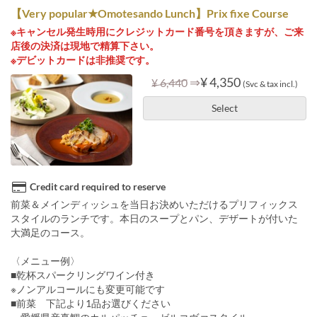
【Very popular★Omotesando Lunch】Prix fixe Course
※キャンセル発生時用にクレジットカード番号を頂きますが、ご来
店後の決済は現地で精算下さい。
※デビットカードは非推奨です。
⇒
¥ 4,350
¥ 6,440
(Svc & tax incl.)
Select
Credit card required to reserve
前菜＆メインディッシュを当日お決めいただけるプリフィックス
スタイルのランチです。本日のスープとパン、デザートが付いた
大満足のコース。
〈メニュー例〉
■乾杯スパークリングワイン付き
※ノンアルコールにも変更可能です
■前菜 下記より1品お選びください