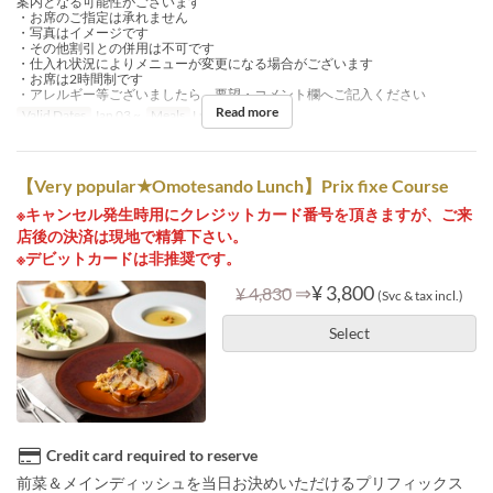
案内となる可能性がございます
・お席のご指定は承れません
・写真はイメージです
・その他割引との併用は不可です
・仕入れ状況によりメニューが変更になる場合がございます
・お席は2時間制です
・アレルギー等ございましたら、要望・コメント欄へご記入ください
Read more
Valid Dates
Jan 03 ~
Meals
Lunch, Tea
【Very popular★Omotesando Lunch】Prix fixe Course
※キャンセル発生時用にクレジットカード番号を頂きますが、ご来
店後の決済は現地で精算下さい。
※デビットカードは非推奨です。
⇒
¥ 3,800
¥ 4,830
(Svc & tax incl.)
Select
Credit card required to reserve
前菜＆メインディッシュを当日お決めいただけるプリフィックス