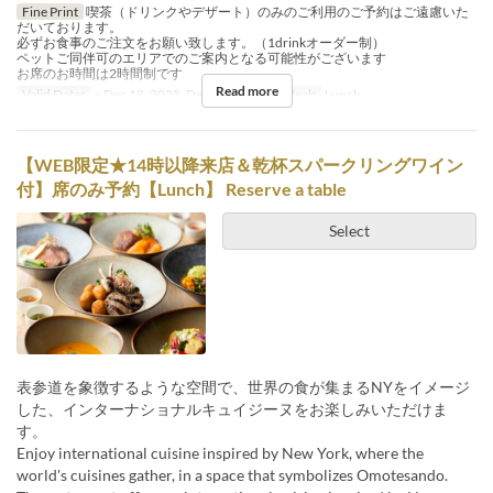
Fine Print
喫茶（ドリンクやデザート）のみのご利用のご予約はご遠慮いた
だいております。
必ずお食事のご注文をお願い致します。（1drinkオーダー制）
ペットご同伴可のエリアでのご案内となる可能性がございます
お席のお時間は2時間制です
Read more
Valid Dates
~ Dec 18, 2025, Dec 26, 2025 ~
Meals
Lunch
【WEB限定★14時以降来店＆乾杯スパークリングワイン
付】席のみ予約【Lunch】 Reserve a table
Select
表参道を象徴するような空間で、世界の食が集まるNYをイメージ
した、インターナショナルキュイジーヌをお楽しみいただけま
す。
Enjoy international cuisine inspired by New York, where the
world's cuisines gather, in a space that symbolizes Omotesando.