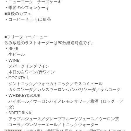
・ニューヨーク チーズケーキ
・季節のシフォンケーキ
■食後のカフェ
・コーヒー もしくは 紅茶
■フリーフローメニュー
飲み放題のラストオーダーは90分経過時点です。
・BEER
生ビール
・WINE
スパークリングワイン
本日の白ワイン/赤ワイン
・COCKTAIL
ジントニック／ウォッカトニック／モスコミュール
カシスソーダ／カシスウーロン/カンパリソーダ／ラムコーク
・WHISKEY&SOUR
ハイボール／ウーロンハイ／レモンサワー／梅酒（ロック・ソ
ーダ）
・SOFTDRINK
アップルジュース／グレープフルーツジュース／ウーロン茶
コーラ／ジンジャーエール／トニックウォーター
Fine Print
・テラス席をご希望頂いた場合、ペットご同伴可のエリアでのご