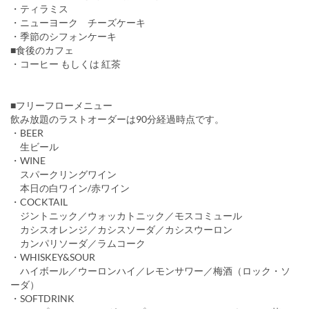
・ティラミス
・ニューヨーク チーズケーキ
・季節のシフォンケーキ
■食後のカフェ
・コーヒー もしくは 紅茶
■フリーフローメニュー
飲み放題のラストオーダーは90分経過時点です。
・BEER
生ビール
・WINE
スパークリングワイン
本日の白ワイン/赤ワイン
・COCKTAIL
ジントニック／ウォッカトニック／モスコミュール
カシスオレンジ／カシスソーダ／カシスウーロン
カンパリソーダ／ラムコーク
・WHISKEY&SOUR
ハイボール／ウーロンハイ／レモンサワー／梅酒（ロック・ソ
ーダ）
・SOFTDRINK