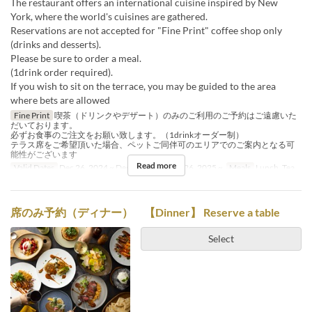
The restaurant offers an international cuisine inspired by New
York, where the world's cuisines are gathered.
Reservations are not accepted for "Fine Print" coffee shop only
(drinks and desserts).
Please be sure to order a meal.
(1drink order required).
If you wish to sit on the terrace, you may be guided to the area
where bets are allowed
Fine Print
喫茶（ドリンクやデザート）のみのご利用のご予約はご遠慮いた
だいております。
必ずお食事のご注文をお願い致します。（1drinkオーダー制）
テラス席をご希望頂いた場合、ペットご同伴可のエリアでのご案内となる可
能性がございます
Read more
Valid Dates
Dec 26, 2024 ~ Dec 18, 2025, Dec 26, 2025 ~
Meals
Lunch, Tea
席のみ予約（ディナー） 【Dinner】 Reserve a table
Select