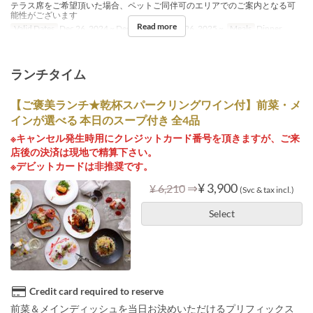
テラス席をご希望頂いた場合、ペットご同伴可のエリアでのご案内となる可
能性がございます
Read more
Valid Dates
Dec 26, 2024 ~ Dec 18, 2025, Dec 26, 2025 ~
Meals
Dinner
ランチタイム
【ご褒美ランチ★乾杯スパークリングワイン付】前菜・メ
インが選べる 本日のスープ付き 全4品
※キャンセル発生時用にクレジットカード番号を頂きますが、ご来
店後の決済は現地で精算下さい。
※デビットカードは非推奨です。
⇒
¥ 3,900
¥ 6,210
(Svc & tax incl.)
Select
Credit card required to reserve
前菜＆メインディッシュを当日お決めいただけるプリフィックス