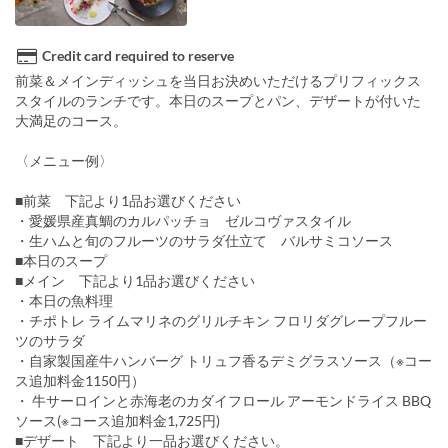
Credit card required to reserve
前菜＆メインディッシュを当日お決めいただけるプリフィックス
スタイルのランチです。本日のスープとパン、デザートが付いた
大満足のコース。
〈メニュー例〉
■前菜 下記より1品お選びください
・愛媛県産真鯛のカルパッチョ ゼルコヴァスタイル
・生ハムと旬のフルーツのサラダ仕立て バルサミコソース
■本日のスープ
■メイン 下記より1品お選びください
・本日の魚料理
・チポトレ ライムマリネのグリルチキン フロリダグレープフルー
ツのサラダ
・自家製国産牛ハンバーグ トリュフ香るデミグラスソース（※コー
ス追加料金1150円）
・ 牛サーロインと赤海老のカダイフロール アーモンドライス BBQ
ソース(※コース追加料金1,725円)
■デザート 下記より一品お選びください。