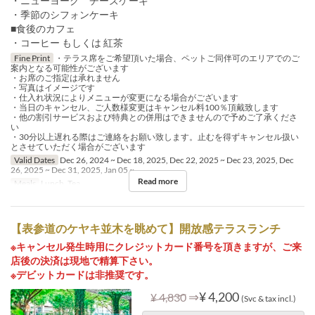
・ニューヨーク チーズケーキ
・季節のシフォンケーキ
■食後のカフェ
・コーヒー もしくは 紅茶
Fine Print
・テラス席をご希望頂いた場合、ペットご同伴可のエリアでのご
案内となる可能性がございます
・お席のご指定は承れません
・写真はイメージです
・仕入れ状況によりメニューが変更になる場合がございます
・当日のキャンセル、ご人数様変更はキャンセル料100％頂戴致します
・他の割引サービスおよび特典との併用はできませんので予めご了承くださ
い
・30分以上遅れる際はご連絡をお願い致します。止むを得ずキャンセル扱い
とさせていただく場合がございます
Valid Dates
Dec 26, 2024 ~ Dec 18, 2025, Dec 22, 2025 ~ Dec 23, 2025, Dec
26, 2025 ~ Dec 31, 2025, Jan 05 ~
Read more
Meals
Lunch, Tea
【表参道のケヤキ並木を眺めて】開放感テラスランチ
※キャンセル発生時用にクレジットカード番号を頂きますが、ご来
店後の決済は現地で精算下さい。
※デビットカードは非推奨です。
⇒
¥ 4,200
¥ 4,830
(Svc & tax incl.)