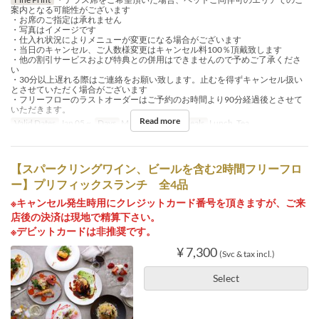
案内となる可能性がございます
・お席のご指定は承れません
・写真はイメージです
・仕入れ状況によりメニューが変更になる場合がございます
・当日のキャンセル、ご人数様変更はキャンセル料100％頂戴致します
・他の割引サービスおよび特典との併用はできませんので予めご了承くださ
い
・30分以上遅れる際はご連絡をお願い致します。止むを得ずキャンセル扱い
とさせていただく場合がございます
・フリーフローのラストオーダーはご予約のお時間より90分経過後とさせて
いただきます。
Read more
Valid Dates
Jan 05 ~
Days
M, Tu, W, Th, F
Meals
Lunch, Tea
【スパークリングワイン、ビールを含む2時間フリーフロ
ー】プリフィックスランチ 全4品
※キャンセル発生時用にクレジットカード番号を頂きますが、ご来
店後の決済は現地で精算下さい。
※デビットカードは非推奨です。
¥ 7,300
(Svc & tax incl.)
Select