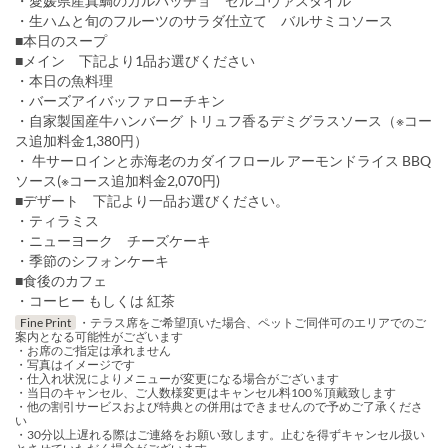
・愛媛県産真鯛のカルパッチョ ゼルコヴァスタイル
・生ハムと旬のフルーツのサラダ仕立て バルサミコソース
■本日のスープ
■メイン 下記より1品お選びください
・本日の魚料理
・バーズアイバッファローチキン
・自家製国産牛ハンバーグ トリュフ香るデミグラスソース（※コー
ス追加料金1,380円）
・ 牛サーロインと赤海老のカダイフロール アーモンドライス BBQ
ソース(※コース追加料金2,070円)
■デザート 下記より一品お選びください。
・ティラミス
・ニューヨーク チーズケーキ
・季節のシフォンケーキ
■食後のカフェ
・コーヒー もしくは 紅茶
Fine Print
・テラス席をご希望頂いた場合、ペットご同伴可のエリアでのご
案内となる可能性がございます
・お席のご指定は承れません
・写真はイメージです
・仕入れ状況によりメニューが変更になる場合がございます
・当日のキャンセル、ご人数様変更はキャンセル料100％頂戴致します
・他の割引サービスおよび特典との併用はできませんので予めご了承くださ
い
・30分以上遅れる際はご連絡をお願い致します。止むを得ずキャンセル扱い