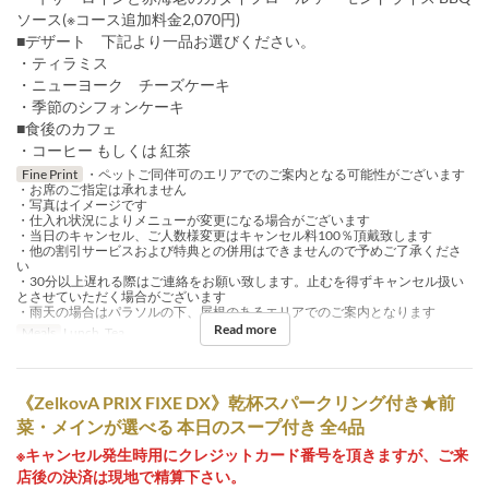
ソース(※コース追加料金2,070円)
■デザート 下記より一品お選びください。
・ティラミス
・ニューヨーク チーズケーキ
・季節のシフォンケーキ
■食後のカフェ
・コーヒー もしくは 紅茶
Fine Print
・ペットご同伴可のエリアでのご案内となる可能性がございます
・お席のご指定は承れません
・写真はイメージです
・仕入れ状況によりメニューが変更になる場合がございます
・当日のキャンセル、ご人数様変更はキャンセル料100％頂戴致します
・他の割引サービスおよび特典との併用はできませんので予めご了承くださ
い
・30分以上遅れる際はご連絡をお願い致します。止むを得ずキャンセル扱い
とさせていただく場合がございます
・雨天の場合はパラソルの下、屋根のあるエリアでのご案内となります
Read more
Meals
Lunch, Tea
《ZelkovA PRIX FIXE DX》乾杯スパークリング付き★前
菜・メインが選べる 本日のスープ付き 全4品
※キャンセル発生時用にクレジットカード番号を頂きますが、ご来
店後の決済は現地で精算下さい。