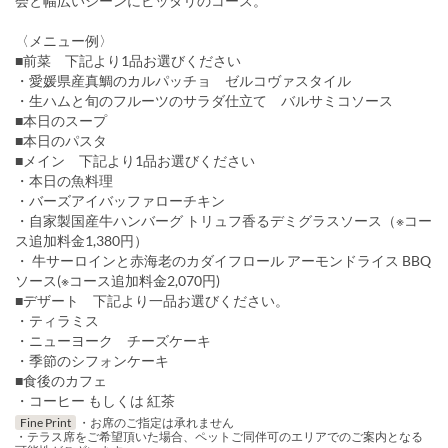
会と幅広いシーンにピッタリのコース。
〈メニュー例〉
■前菜 下記より1品お選びください
・愛媛県産真鯛のカルパッチョ ゼルコヴァスタイル
・生ハムと旬のフルーツのサラダ仕立て バルサミコソース
■本日のスープ
■本日のパスタ
■メイン 下記より1品お選びください
・本日の魚料理
・バーズアイバッファローチキン
・自家製国産牛ハンバーグ トリュフ香るデミグラスソース（※コー
ス追加料金1,380円）
・ 牛サーロインと赤海老のカダイフロール アーモンドライス BBQ
ソース(※コース追加料金2,070円)
■デザート 下記より一品お選びください。
・ティラミス
・ニューヨーク チーズケーキ
・季節のシフォンケーキ
■食後のカフェ
・コーヒー もしくは 紅茶
Fine Print
・お席のご指定は承れません
・テラス席をご希望頂いた場合、ペットご同伴可のエリアでのご案内となる