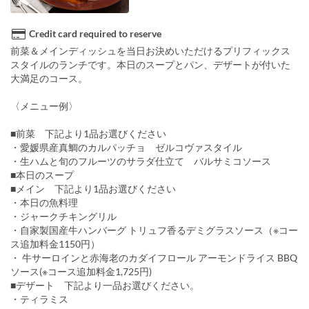
Credit card required to reserve
前菜＆メインディッシュを当日お決めいただけるプリフィックス
スタイルのランチです。本日のスープとパン、デザートが付いた
大満足のコース。
〈メニュー例〉
■前菜 下記より1品お選びください
・愛媛県産真鯛のカルパッチョ ゼルコヴァスタイル
・生ハムと旬のフルーツのサラダ仕立て バルサミコソース
■本日のスープ
■メイン 下記より1品お選びください
・本日の魚料理
・ジャークチキングリル
・自家製国産牛ハンバーグ トリュフ香るデミグラスソース（※コー
ス追加料金1150円）
・ 牛サーロインと赤海老のカダイフロール アーモンドライス BBQ
ソース(※コース追加料金1,725円)
■デザート 下記より一品お選びください。
・ティラミス