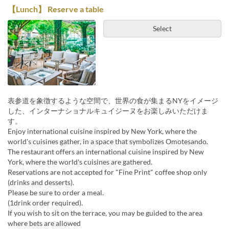
【Lunch】 Reserve a table
Select
表参道を象徴するような空間で、世界の食が集まるNYをイメージ
した、インターナショナルキュイジーヌをお楽しみいただけま
す。
Enjoy international cuisine inspired by New York, where the
world's cuisines gather, in a space that symbolizes Omotesando.
The restaurant offers an international cuisine inspired by New
York, where the world's cuisines are gathered.
Reservations are not accepted for "Fine Print" coffee shop only
(drinks and desserts).
Please be sure to order a meal.
(1drink order required).
If you wish to sit on the terrace, you may be guided to the area
where bets are allowed