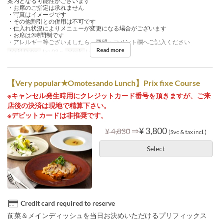
案内となる可能性がございます
・お席のご指定は承れません
・写真はイメージです
・その他割引との併用は不可です
・仕入れ状況によりメニューが変更になる場合がございます
・お席は2時間制です
・アレルギー等ございましたら、要望・コメント欄へご記入ください
Read more
Valid Dates
Jan 03 ~
Meals
Lunch, Tea
【Very popular★Omotesando Lunch】Prix fixe Course
※キャンセル発生時用にクレジットカード番号を頂きますが、ご来
店後の決済は現地で精算下さい。
※デビットカードは非推奨です。
⇒
¥ 3,800
¥ 4,830
(Svc & tax incl.)
Select
Credit card required to reserve
前菜＆メインディッシュを当日お決めいただけるプリフィックス