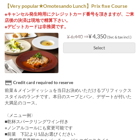
【Very popular★Omotesando Lunch】Prix fixe Course
※キャンセル発生時用にクレジットカード番号を頂きますが、ご来
店後の決済は現地で精算下さい。
※デビットカードは非推奨です。
⇒
¥ 4,350
¥ 6,440
(Svc & tax incl.)
Select
Credit card required to reserve
前菜＆メインディッシュを当日お決めいただけるプリフィックス
スタイルのランチです。本日のスープとパン、デザートが付いた
大満足のコース。
〈メニュー例〉
■乾杯スパークリングワイン付き
※ノンアルコールにも変更可能です
■前菜 下記より1品お選びください