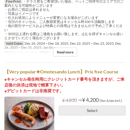
Fine Print
・テラス席をご希望頂いた場合、ペットご同伴可のエリアでのご
案内となる可能性がございます
・お席のご指定は承れません
・写真はイメージです
・仕入れ状況によりメニューが変更になる場合がございます
・当日のキャンセル、ご人数様変更はキャンセル料100％頂戴致します
・他の割引サービスおよび特典との併用はできませんので予めご了承くださ
い
・30分以上遅れる際はご連絡をお願い致します。止むを得ずキャンセル扱い
とさせていただく場合がございます
Valid Dates
Dec 26, 2024 ~ Dec 18, 2025, Dec 22, 2025 ~ Dec 23, 2025, Dec
26, 2025 ~ Dec 31, 2025, Jan 06 ~
Read more
Days
M, Tu, W, Th, F
Meals
Lunch, Tea
【Very popular★Omotesando Lunch】Prix fixe Course
※キャンセル発生時用にクレジットカード番号を頂きますが、ご来
店後の決済は現地で精算下さい。
※デビットカードは非推奨です。
⇒
¥ 4,200
¥ 4,830
(Svc & tax incl.)
Select