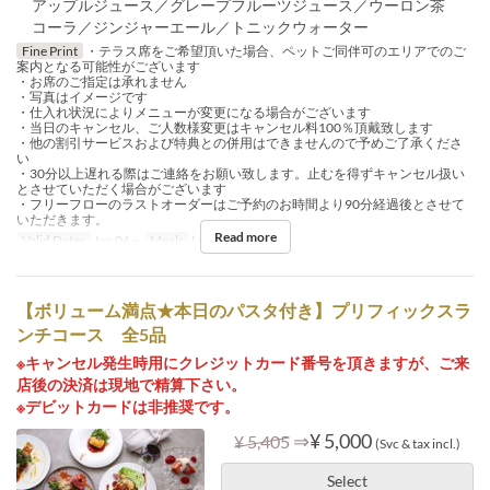
アップルジュース／グレープフルーツジュース／ウーロン茶
コーラ／ジンジャーエール／トニックウォーター
Fine Print
・テラス席をご希望頂いた場合、ペットご同伴可のエリアでのご
案内となる可能性がございます
・お席のご指定は承れません
・写真はイメージです
・仕入れ状況によりメニューが変更になる場合がございます
・当日のキャンセル、ご人数様変更はキャンセル料100％頂戴致します
・他の割引サービスおよび特典との併用はできませんので予めご了承くださ
い
・30分以上遅れる際はご連絡をお願い致します。止むを得ずキャンセル扱い
とさせていただく場合がございます
・フリーフローのラストオーダーはご予約のお時間より90分経過後とさせて
いただきます。
Read more
Valid Dates
Jan 06 ~
Meals
Lunch, Tea
【ボリューム満点★本日のパスタ付き】プリフィックスラ
ンチコース 全5品
※キャンセル発生時用にクレジットカード番号を頂きますが、ご来
店後の決済は現地で精算下さい。
※デビットカードは非推奨です。
⇒
¥ 5,000
¥ 5,405
(Svc & tax incl.)
Select