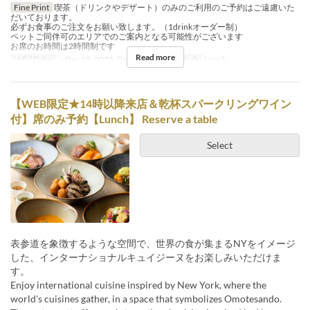
Fine Print
喫茶（ドリンクやデザート）のみのご利用のご予約はご遠慮いた
だいております。
必ずお食事のご注文をお願い致します。（1drinkオーダー制）
ペットご同伴可のエリアでのご案内となる可能性がございます
お席のお時間は2時間制です
Read more
Valid Dates
~ Dec 18, 2025, Dec 26, 2025 ~
Meals
Lunch
【WEB限定★14時以降来店＆乾杯スパークリングワイン
付】席のみ予約【Lunch】 Reserve a table
Select
表参道を象徴するような空間で、世界の食が集まるNYをイメージ
した、インターナショナルキュイジーヌをお楽しみいただけま
す。
Enjoy international cuisine inspired by New York, where the
world's cuisines gather, in a space that symbolizes Omotesando.