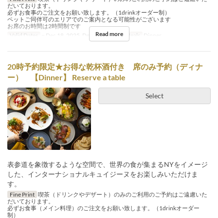
だいております。
必ずお食事のご注文をお願い致します。（1drinkオーダー制）
ペットご同伴可のエリアでのご案内となる可能性がございます
お席のお時間は2時間制です
Read more
Valid Dates
~ Dec 18, 2025, Dec 26, 2025 ~
Meals
Dinner
20時予約限定★お得な乾杯酒付き 席のみ予約（ディナ
ー） 【Dinner】 Reserve a table
Select
表参道を象徴するような空間で、世界の食が集まるNYをイメージ
した、インターナショナルキュイジーヌをお楽しみいただけま
す。
Fine Print
喫茶（ドリンクやデザート）のみのご利用のご予約はご遠慮いた
だいております。
必ずお食事（メイン料理）のご注文をお願い致します。（1drinkオーダー
制）