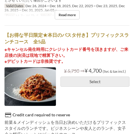
とさせていただく場合がございます
Valid Dates
Dec 26, 2024 ~ Dec 18, 2025, Dec 22, 2025 ~ Dec 23, 2025, Dec
26, 2025 ~ Dec 31, 2025, Jan 05 ~
Read more
Days
M, Tu, W, Th, F
Meals
Lunch, Tea
【お得な平日限定★本日のパスタ付き】プリフィックスラ
ンチコース 全5品
※キャンセル発生時用にクレジットカード番号を頂きますが、ご来
店後の決済は現地で精算下さい。
※デビットカードは非推奨です。
⇒
¥ 4,700
¥ 5,750
(Svc & tax incl.)
Select
Credit card required to reserve
前菜＆メインディッシュを当日お決めいただけるプリフィックス
スタイルのランチです。ビジネスシーンや友人とのランチ、女子