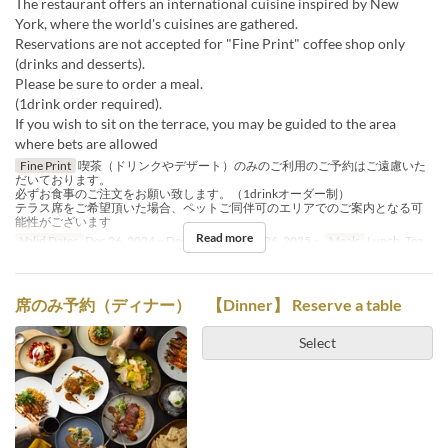
The restaurant offers an international cuisine inspired by New
York, where the world's cuisines are gathered.
Reservations are not accepted for "Fine Print" coffee shop only
(drinks and desserts).
Please be sure to order a meal.
(1drink order required).
If you wish to sit on the terrace, you may be guided to the area
where bets are allowed
Fine Print
喫茶（ドリンクやデザート）のみのご利用のご予約はご遠慮いた
だいております。
必ずお食事のご注文をお願い致します。（1drinkオーダー制）
テラス席をご希望頂いた場合、ペットご同伴可のエリアでのご案内となる可
能性がございます
Read more
Valid Dates
Dec 26, 2024 ~ Dec 18, 2025, Dec 26, 2025 ~
Meals
Lunch, Tea
席のみ予約（ディナー） 【Dinner】 Reserve a table
Select