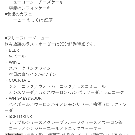
・ニューヨーク チーズケーキ
・季節のシフォンケーキ
■食後のカフェ
・コーヒー もしくは 紅茶
■フリーフローメニュー
飲み放題のラストオーダーは90分経過時点です。
・BEER
生ビール
・WINE
スパークリングワイン
本日の白ワイン/赤ワイン
・COCKTAIL
ジントニック／ウォッカトニック／モスコミュール
カシスソーダ／カシスウーロン/カンパリソーダ／ラムコーク
・WHISKEY&SOUR
ハイボール／ウーロンハイ／レモンサワー／梅酒（ロック・ソ
ーダ）
・SOFTDRINK
アップルジュース／グレープフルーツジュース／ウーロン茶
コーラ／ジンジャーエール／トニックウォーター
Fine Print
・テラス席をご希望頂いた場合、ペットご同伴可のエリアでのご