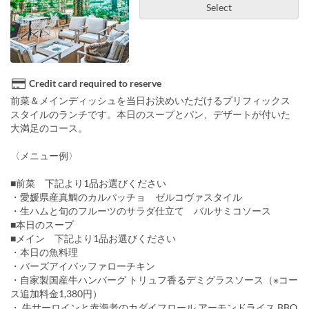
Select
Credit card required to reserve
前菜＆メインディッシュを当日お決めいただけるプリフィックス
スタイルのランチです。本日のスープとパン、デザートが付いた
大満足のコース。
〈メニュー例〉
■前菜 下記より1品お選びください
・愛媛県産真鯛のカルパッチョ ゼルコヴァスタイル
・生ハムと旬のフルーツのサラダ仕立て バルサミコソース
■本日のスープ
■メイン 下記より1品お選びください
・本日の魚料理
・バーズアイバッファローチキン
・自家製国産牛ハンバーグ トリュフ香るデミグラスソース（※コー
ス追加料金1,380円）
・ 牛サーロインと赤海老のカダイフロール アーモンドライス BBQ