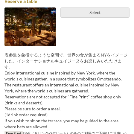
Reserve a table
Select
表参道を象徴するような空間で、世界の食が集まるNYをイメージ
した、インターナショナルキュイジーヌをお楽しみいただけま
す。
Enjoy international cuisine inspired by New York, where the
world's cuisines gather, in a space that symbolizes Omotesando.
The restaurant offers an international cuisine inspired by New
York, where the world's cuisines are gathered.
Reservations are not accepted for "Fine Print" coffee shop only
(drinks and desserts).
Please be sure to order a meal.
(1drink order required).
If you wish to sit on the terrace, you may be guided to the area
where bets are allowed
Fine Print
喫茶（ドリンクやデザート）のみのご利用のご予約はご遠慮いた