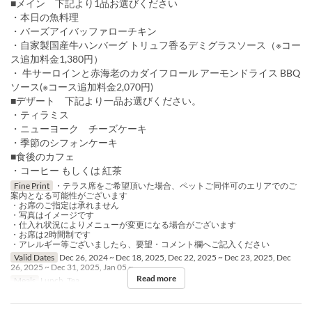
■メイン 下記より1品お選びください
・本日の魚料理
・バーズアイバッファローチキン
・自家製国産牛ハンバーグ トリュフ香るデミグラスソース（※コー
ス追加料金1,380円）
・ 牛サーロインと赤海老のカダイフロール アーモンドライス BBQ
ソース(※コース追加料金2,070円)
■デザート 下記より一品お選びください。
・ティラミス
・ニューヨーク チーズケーキ
・季節のシフォンケーキ
■食後のカフェ
・コーヒー もしくは 紅茶
Fine Print
・テラス席をご希望頂いた場合、ペットご同伴可のエリアでのご
案内となる可能性がございます
・お席のご指定は承れません
・写真はイメージです
・仕入れ状況によりメニューが変更になる場合がございます
・お席は2時間制です
・アレルギー等ございましたら、要望・コメント欄へご記入ください
Valid Dates
Dec 26, 2024 ~ Dec 18, 2025, Dec 22, 2025 ~ Dec 23, 2025, Dec
26, 2025 ~ Dec 31, 2025, Jan 05 ~
Read more
Meals
Lunch, Tea