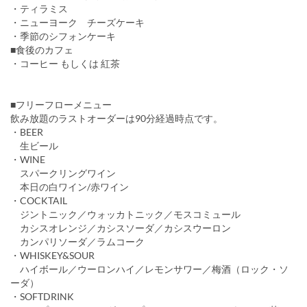
・ティラミス
・ニューヨーク チーズケーキ
・季節のシフォンケーキ
■食後のカフェ
・コーヒー もしくは 紅茶
■フリーフローメニュー
飲み放題のラストオーダーは90分経過時点です。
・BEER
生ビール
・WINE
スパークリングワイン
本日の白ワイン/赤ワイン
・COCKTAIL
ジントニック／ウォッカトニック／モスコミュール
カシスオレンジ／カシスソーダ／カシスウーロン
カンパリソーダ／ラムコーク
・WHISKEY&SOUR
ハイボール／ウーロンハイ／レモンサワー／梅酒（ロック・ソ
ーダ）
・SOFTDRINK