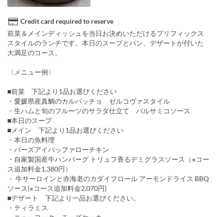
Credit card required to reserve
前菜＆メインディッシュを当日お決めいただけるプリフィックス
スタイルのランチです。本日のスープとパン、デザートが付いた
大満足のコース。
〈メニュー例〉
■前菜 下記より1品お選びください
・愛媛県産真鯛のカルパッチョ ゼルコヴァスタイル
・生ハムと旬のフルーツのサラダ仕立て バルサミコソース
■本日のスープ
■メイン 下記より1品お選びください
・本日の魚料理
・バーズアイバッファローチキン
・自家製国産牛ハンバーグ トリュフ香るデミグラスソース（※コー
ス追加料金1,380円）
・ 牛サーロインと赤海老のカダイフロール アーモンドライス BBQ
ソース(※コース追加料金2,070円)
■デザート 下記より一品お選びください。
・ティラミス