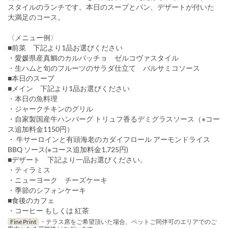
スタイルのランチです。本日のスープとパン、デザートが付いた
大満足のコース。
〈メニュー例〉
■前菜 下記より1品お選びください
・愛媛県産真鯛のカルパッチョ ゼルコヴァスタイル
・生ハムと旬のフルーツのサラダ仕立て バルサミコソース
■本日のスープ
■メイン 下記より1品お選びください
・本日の魚料理
・ジャークチキンのグリル
・自家製国産牛ハンバーグ トリュフ香るデミグラスソース（※コー
ス追加料金1150円）
・ 牛サーロインと有頭海老のカダイフロール アーモンドライス
BBQ ソース(※コース追加料金1,725円)
■デザート 下記より一品お選びください。
・ティラミス
・ニューヨーク チーズケーキ
・季節のシフォンケーキ
■食後のカフェ
・コーヒー もしくは 紅茶
Fine Print
・テラス席をご希望頂いた場合、ペットご同伴可のエリアでのご