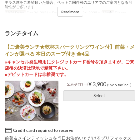
テラス席をご希望頂いた場合、ペットご同伴可のエリアでのご案内となる可
能性がございます
Read more
Valid Dates
Dec 26, 2024 ~ Dec 18, 2025, Dec 26, 2025 ~
Meals
Dinner
ランチタイム
【ご褒美ランチ★乾杯スパークリングワイン付】前菜・メ
インが選べる 本日のスープ付き 全4品
※キャンセル発生時用にクレジットカード番号を頂きますが、ご来
店後の決済は現地で精算下さい。
※デビットカードは非推奨です。
⇒
¥ 3,900
¥ 6,210
(Svc & tax incl.)
Select
Credit card required to reserve
前菜＆メインディッシュを当日お決めいただけるプリフィックス