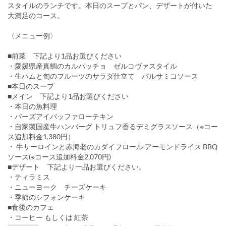
スタイルのランチです。本日のスープとパン、デザートが付いた
大満足のコース。
〈メニュー例〉
■前菜 下記より1品お選びください
・愛媛県産真鯛のカルパッチョ ゼルコヴァスタイル
・生ハムと旬のフルーツのサラダ仕立て バルサミコソース
■本日のスープ
■メイン 下記より1品お選びください
・本日の魚料理
・バーズアイバッファローチキン
・自家製国産牛ハンバーグ トリュフ香るデミグラスソース（※コー
ス追加料金1,380円）
・ 牛サーロインと赤海老のカダイフロール アーモンドライス BBQ
ソース(※コース追加料金2,070円)
■デザート 下記より一品お選びください。
・ティラミス
・ニューヨーク チーズケーキ
・季節のシフォンケーキ
■食後のカフェ
・コーヒー もしくは 紅茶