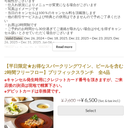
可能性がございます
・仕入れ状況によりメニューが変更になる場合がございます
・写真はイメージです
・当日のキャンセルは100％のキャンセル料を頂戴致します
・他の割引サービスおよび特典との併用はできませんので予めご了承くださ
い
・お席は2時間制です
・ご予約のお時間から30分過ぎてご連絡が取れない場合はやむを得ずキャン
セル扱い とさせていただく場合がございます
Valid Dates
Dec 26, 2024 ~ Dec 18, 2025, Dec 22, 2025 ~ Dec 23, 2025, Dec
26, 2025 ~ Dec 31, 2025, Jan 06 ~
Read more
Days
M, Tu, W, Th, F
Meals
Lunch, Tea
【平日限定★お得なスパークリングワイン、ビールを含む
2時間フリーフロー】プリフィックスランチ 全4品
※キャンセル発生時用にクレジットカード番号を頂きますが、ご来
店後の決済は現地で精算下さい。
※デビットカードは非推奨です。
⇒
¥ 6,500
¥ 7,600
(Svc & tax incl.)
Select