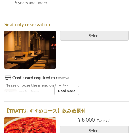
5 years and under
Seat only reservation
Select
Credit card required to reserve
Please choose the menu on the day.
Read more
Meals
Lunch, Dinner
【TRATTおすすめコース】飲み放題付
¥ 8,000
(Tax incl.)
Select