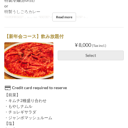
特製冷麺(赤or白)
or
特製うしごろカレー
Read more
Valid Dates
~ Apr 30
Meals
Dinner
Order Limit
2 ~
【新年会コース】飲み放題付
¥ 8,000
(Tax incl.)
Select
Credit card required to reserve
【前菜】
・キムチ2種盛り合わせ
・もやしナムル
・チョレギサラダ
・ジャンボマッシュルーム
【塩】