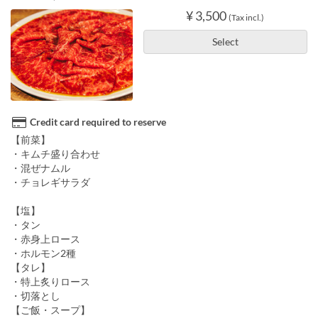
¥ 3,500
(Tax incl.)
Select
Credit card required to reserve
【前菜】
・キムチ盛り合わせ
・混ぜナムル
・チョレギサラダ
【塩】
・タン
・赤身上ロース
・ホルモン2種
【タレ】
・特上炙りロース
・切落とし
【ご飯・スープ】