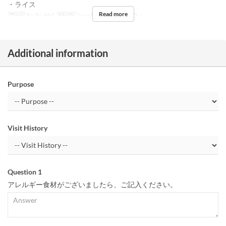
・ライス
Read more
Days
Sa, Su, Hol
Meals
Lunch
Order Limit
2 ~
Additional information
Purpose
Visit History
Question 1
アレルギー食材がございましたら、ご記入ください。