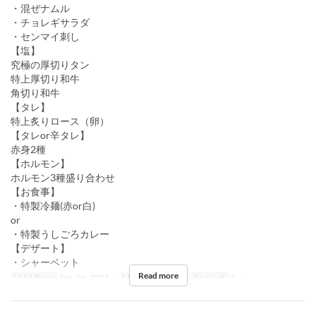
・混ぜナムル
・チョレギサラダ
・センマイ刺し
【塩】
究極の厚切りタン
特上厚切り和牛
角切り和牛
【タレ】
特上炙りロース（卵）
【タレor辛タレ】
赤身2種
【ホルモン】
ホルモン3種盛り合わせ
【お食事】
・特製冷麺(赤or白)
or
・特製うしごろカレー
【デザート】
・シャーベット
Read more
Valid Dates
Dec 06, 2025 ~
Meals
Dinner
Order Limit
2 ~