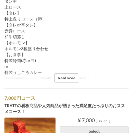
タン中
上ロース
【タレ】
特上炙りロース（卵）
【タレor辛タレ】
赤身ロース
和牛切落し
【ホルモン】
ホルモン3種盛り合わせ
【お食事】
特製冷麺(赤or白)
or
特製うしごろカレー
Read more
Valid Dates
~ Feb 28
Meals
Dinner
Order Limit
2 ~
7,000円コース
TRATTの看板商品や人気商品が詰まった満足度たっぷりのおスス
メコース！
¥ 7,000
(Tax incl.)
Select