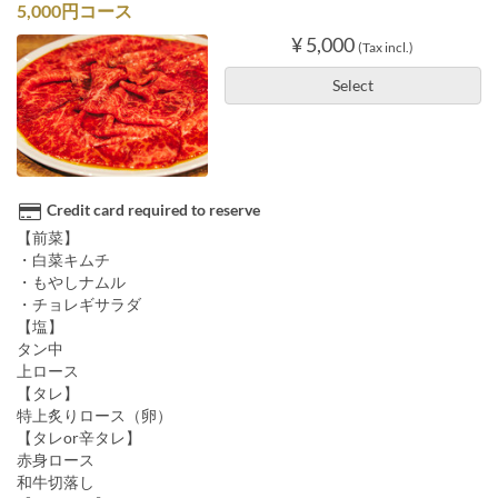
5,000円コース
¥ 5,000
(Tax incl.)
Select
Credit card required to reserve
【前菜】
・白菜キムチ
・もやしナムル
・チョレギサラダ
【塩】
タン中
上ロース
【タレ】
特上炙りロース（卵）
【タレor辛タレ】
赤身ロース
和牛切落し