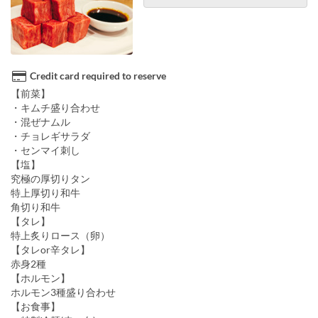
Credit card required to reserve
【前菜】
・キムチ盛り合わせ
・混ぜナムル
・チョレギサラダ
・センマイ刺し
【塩】
究極の厚切りタン
特上厚切り和牛
角切り和牛
【タレ】
特上炙りロース（卵）
【タレor辛タレ】
赤身2種
【ホルモン】
ホルモン3種盛り合わせ
【お食事】