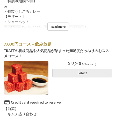
・特製冷麺(赤or白)
or
・特製うしごろカレー
【デザート】
・シャーベット
Read more
Valid Dates
Dec 06, 2025 ~
Meals
Dinner
Order Limit
2 ~
7,000円コース＋飲み放題
TRATTの看板商品や人気商品が詰まった満足度たっぷりのおスス
メコース！
¥ 9,200
(Tax incl.)
Select
Credit card required to reserve
【前菜】
・キムチ盛り合わせ