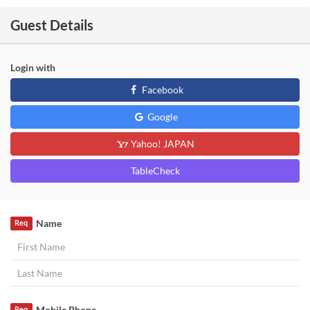
Guest Details
Login with
Facebook
Google
Yahoo! JAPAN
TableCheck
Name
Req
Mobile Phone
Req