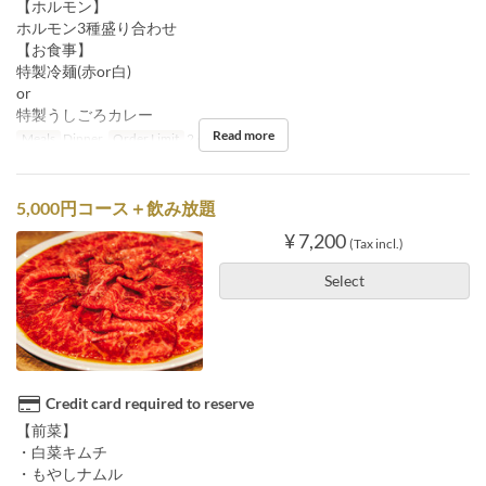
【ホルモン】
ホルモン3種盛り合わせ
【お食事】
特製冷麺(赤or白)
or
特製うしごろカレー
Read more
Meals
Dinner
Order Limit
2 ~
5,000円コース＋飲み放題
¥ 7,200
(Tax incl.)
Select
Credit card required to reserve
【前菜】
・白菜キムチ
・もやしナムル