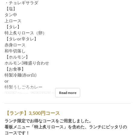
・チョレギサラダ
【塩】
タン中
上ロース
【タレ】
特上炙りロース（卵）
【タレor辛タレ】
赤身ロース
和牛切落し
【ホルモン】
ホルモン3種盛り合わせ
【お食事】
特製冷麺(赤or白)
or
特製うしごろカレー
Read more
Meals
Dinner
Order Limit
2 ~
【ランチ】3,500円コース
ランチ限定でお得なコースをご用意しました。
看板メニュー「特上炙りロース」を含めた、ランチにピッタリの
コースです！