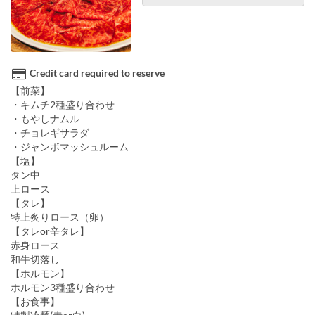
Credit card required to reserve
【前菜】
・キムチ2種盛り合わせ
・もやしナムル
・チョレギサラダ
・ジャンボマッシュルーム
【塩】
タン中
上ロース
【タレ】
特上炙りロース（卵）
【タレor辛タレ】
赤身ロース
和牛切落し
【ホルモン】
ホルモン3種盛り合わせ
【お食事】