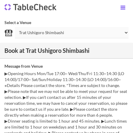
Select a Venue
Book at Trat Ushigoro Shimbashi
Message from Venue
▶Opening Hours Mon/Tue 17:00~ Wed/Thu/Fri 11:30~14:30 (LO
14:00)/17:00~ Sat/Sun/Holiday 11:30~14:30 (LO 14:00)/16:00~
※Details Please contact the store. *Times are subject to change.
▶Please note that we may not be able to meet your request for seat
selection. ▶If you can't contact us after 15 minutes of your
reservation time, we may have to cancel your reservation, so please
be sure to contact us if you are late. ▶Please contact the store
directly when making a reservation for more than 6 people.
▶Dinner seating is limited to 1 hour and 45 minutes. ▶Lunch times
are limited to 1 hour on weekdays and 1 hour and 30 minutes on
weekends and holidays. ▶Please contact us by phone in case of