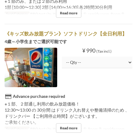
※１部のみ、または２部のみ利用
1部 [10:00〜12:30] 2部 [14:00〜16:30] 各2時間30分利用
Read more
Seat Category
BBQ tent site, Wood deck, Room ①, seaside room, Room ②
《キッズ飲み放題プラン》ソフトドリンク【全日利用】
4歳～小学生までご選択可能です
¥ 990
(Tax incl.)
Advance purchase required
※１部、２部通し利用の飲み放題価格！
12:30〜13:00 の 30分間 はドリンク入れ替えや整備清掃のため 、
ドリンクバー 【ご利用停止時間】がございます。
ご承知ください。
Read more
Seat Category
BBQ tent site, Wood deck, Room ①, Room ②, seaside room