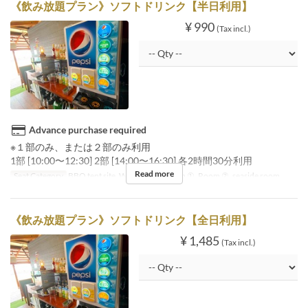
《飲み放題プラン》ソフトドリンク【半日利用】
¥ 990
(Tax incl.)
Advance purchase required
※１部のみ、または２部のみ利用
1部 [10:00〜12:30] 2部 [14:00〜16:30] 各2時間30分利用
Read more
Seat Category
BBQ tent site, Wood deck, Room ①, Room ②, seaside room
《飲み放題プラン》ソフトドリンク【全日利用】
¥ 1,485
(Tax incl.)