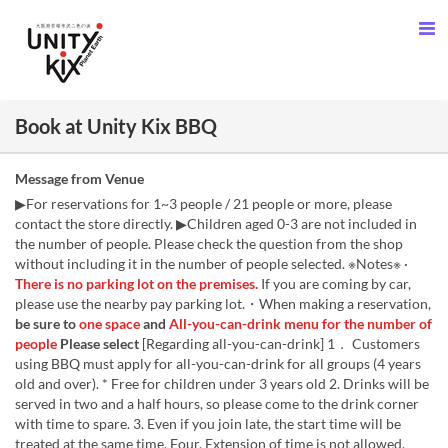
Book at Unity Kix BBQ
Message from Venue
▶For reservations for 1~3 people / 21 people or more, please
contact the store directly. ▶Children aged 0-3 are not included in
the number of people. Please check the question from the shop
without including it in the number of people selected. ※Notes※ ·
There is no parking lot on the premises.
If you are coming by car,
please use the nearby pay parking lot.・When making a reservation,
be sure to
one space
and
All-you-can-drink menu for the number of
people
Please select
[Regarding all-you-can-drink] 1． Customers
using BBQ must apply for all-you-can-drink for all groups (4 years
old and over). * Free for children under 3 years old 2. Drinks will be
served in two and a half hours, so please come to the drink corner
with time to spare. 3. Even if you join late, the start time will be
treated at the same time. Four. Extension of time is not allowed.