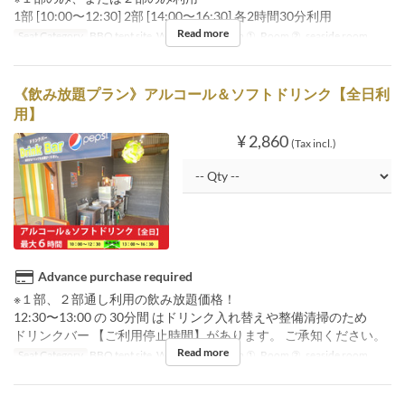
1部 [10:00〜12:30] 2部 [14:00〜16:30] 各2時間30分利用
Read more
Seat Category
BBQ tent site, Wood deck, Room ①, Room ②, seaside room
《飲み放題プラン》アルコール＆ソフトドリンク【全日利
用】
¥ 2,860
(Tax incl.)
Advance purchase required
※１部、２部通し利用の飲み放題価格！
12:30〜13:00 の 30分間 はドリンク入れ替えや整備清掃のため
ドリンクバー 【ご利用停止時間】があります。 ご承知ください。
Read more
Seat Category
BBQ tent site, Wood deck, Room ①, Room ②, seaside room