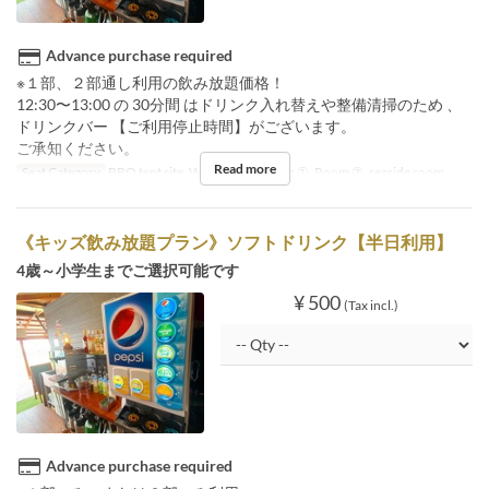
Advance purchase required
※１部、２部通し利用の飲み放題価格！
12:30〜13:00 の 30分間 はドリンク入れ替えや整備清掃のため 、
ドリンクバー 【ご利用停止時間】がございます。
ご承知ください。
Read more
Seat Category
BBQ tent site, Wood deck, Room ①, Room ②, seaside room
《キッズ飲み放題プラン》ソフトドリンク【半日利用】
4歳～小学生までご選択可能です
¥ 500
(Tax incl.)
Advance purchase required