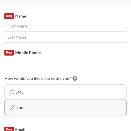
Name
Req
Mobile Phone
Req
How would you like us to notify you?
SMS
None
Email
Req