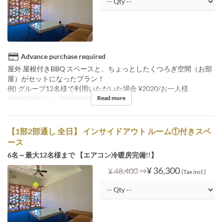
Advance purchase required
屋外 屋根付きBBQ スペースと、ちょっとしたくつろぎ空間（お部
屋）がセットになったプラン！
例) グループ12名様で利用いただいた場合 ¥2020/お一人様
Read more
Order Limit
1 ~ 1
Seat Category
Room ①
【1部2部通し 全日】 インサイドアウト ルーム①付きスペ
ース
6名～最大12名様まで 【エアコン冷暖房完備!!】
⇒
¥ 36,300
¥ 48,400
(Tax incl.)