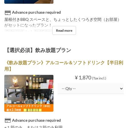
Advance purchase required
屋根付きBBQ スペースと、ちょっとしたくつろぎ空間（お部屋）
がセットになったプラン！
Read more
Order Limit
1 ~ 1
Seat Category
Room ①
【選択必須】飲み放題プラン
《飲み放題プラン》アルコール＆ソフトドリンク【半日利
用】
¥ 1,870
(Tax incl.)
Advance purchase required
※１部のみ、または２部のみ利用