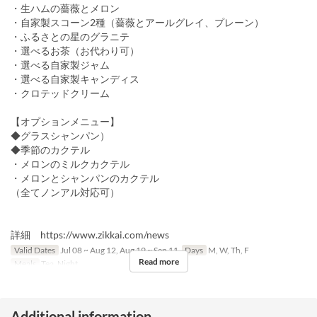
・生ハムの薔薇とメロン
・自家製スコーン2種（薔薇とアールグレイ、プレーン）
・ふるさとの星のグラニテ
・選べるお茶（お代わり可）
・選べる自家製ジャム
・選べる自家製キャンディス
・クロテッドクリーム
【オプションメニュー】
◆グラスシャンパン）
◆季節のカクテル
・メロンのミルクカクテル
・メロンとシャンパンのカクテル
（全てノンアル対応可）
詳細 https://www.zikkai.com/news
Valid Dates
Jul 08 ~ Aug 12, Aug 19 ~ Sep 11
Days
M, W, Th, F
Read more
Meals
Tea, Night
Additional information