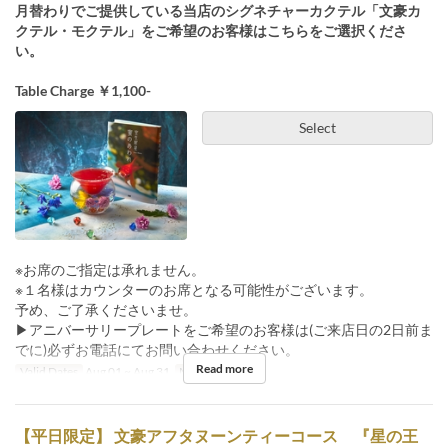
月替わりでご提供している当店のシグネチャーカクテル「文豪カ
クテル・モクテル」をご希望のお客様はこちらをご選択くださ
い。
Table Charge ￥1,100-
Select
※お席のご指定は承れません。
※１名様はカウンターのお席となる可能性がございます。
予め、ご了承くださいませ。
▶︎アニバーサリープレートをご希望のお客様は(ご来店日の2日前ま
でに)必ずお電話にてお問い合わせください。
Read more
Valid Dates
Aug 01 ~ Aug 31
Meals
Night
【平日限定】 文豪アフタヌーンティーコース 『星の王