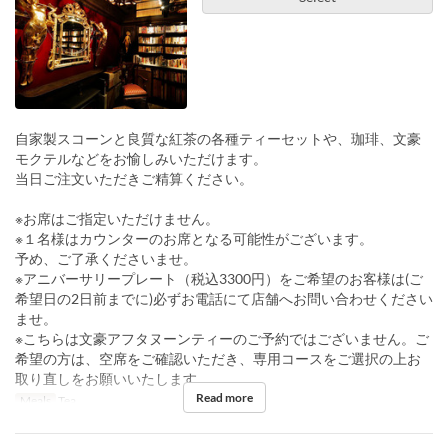
自家製スコーンと良質な紅茶の各種ティーセットや、珈琲、文豪
モクテルなどをお愉しみいただけます。
当日ご注文いただきご精算ください。
※お席はご指定いただけません。
※１名様はカウンターのお席となる可能性がございます。
予め、ご了承くださいませ。
※アニバーサリープレート（税込3300円）をご希望のお客様は(ご
希望日の2日前までに)必ずお電話にて店舗へお問い合わせください
ませ。
※こちらは文豪アフタヌーンティーのご予約ではございません。ご
希望の方は、空席をご確認いただき、専用コースをご選択の上お
取り直しをお願いいたします。
Read more
Meals
Tea