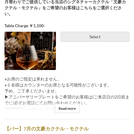
月替わりでご提供している当店のシグネチャーカクテル「文豪カ
クテル・モクテル」をご希望のお客様はこちらをご選択くださ
い。
Table Charge ￥1,100-
Select
※お席のご指定は承れません。
※１名様はカウンターのお席となる可能性がございます。
予め、ご了承くださいませ。
▶︎アニバーサリープレートをご希望のお客様は(ご来店日の2日前ま
でに)必ずお電話にてお問い合わせください。
Read more
Valid Dates
Jun 03 ~ Jun 28
Meals
Night
【バー】7月の文豪カクテル・モクテル