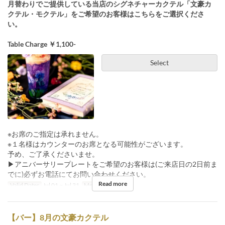
月替わりでご提供している当店のシグネチャーカクテル「文豪カ
クテル・モクテル」をご希望のお客様はこちらをご選択くださ
い。
Table Charge ￥1,100-
Select
※お席のご指定は承れません。
※１名様はカウンターのお席となる可能性がございます。
予め、ご了承くださいませ。
▶︎アニバーサリープレートをご希望のお客様は(ご来店日の2日前ま
でに)必ずお電話にてお問い合わせください。
Read more
Valid Dates
Jul 01 ~ Jul 31
Meals
Night
【バー】8月の文豪カクテル