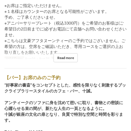
※お席はご指定いただけません。
※１名様はカウンターのお席となる可能性がございます。
予め、ご了承くださいませ。
※アニバーサリープレート（税込3300円）をご希望のお客様は(ご
希望日の2日前までに)必ずお電話にて店舗へお問い合わせください
ませ。
※こちらは文豪アフタヌーンティーのご予約ではございません。ご
希望の方は、空席をご確認いただき、専用コースをご選択の上お
取り直しをお願いいたします。
Read more
Valid Dates
Aug 01 ~ Aug 31
Meals
Tea
【バー】お席のみのご予約
”好事家の書斎”をコンセプトとした、感性を限りなく刺激するブッ
クライブラリースタイルのカフェ・バー、十誡。
アンティークのソファに身を沈めて想いに耽り、書物との密談に
心躍らせる束の間が、新たな人生の一頁となるように。
十誡が銀座の文化の扉となり、良質で特別な空間と時間を彩りま
す。