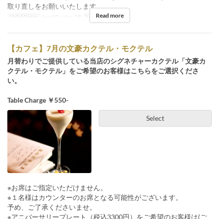
取り直しをお願いいたします。
Read more
Valid Dates
Jun 03 ~ Jun 28
Meals
Tea
【カフェ】7月の文豪カクテル・モクテル
月替わりでご提供している当店のシグネチャーカクテル「文豪カ
クテル・モクテル」をご希望のお客様はこちらをご選択くださ
い。
Table Charge ￥550-
Select
※お席はご指定いただけません。
※１名様はカウンターのお席となる可能性がございます。
予め、ご了承くださいませ。
※アニバーサリープレート（税込3300円）をご希望のお客様は(ご