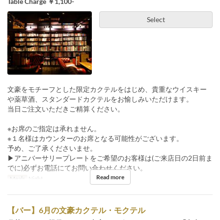
Table Charge ￥1,100-
Select
文豪をモチーフとした限定カクテルをはじめ、貴重なウイスキー
や薬草酒、スタンダードカクテルをお愉しみいただけます。
当日ご注文いただきご精算ください。
※お席のご指定は承れません。
※１名様はカウンターのお席となる可能性がございます。
予め、ご了承くださいませ。
▶︎アニバーサリープレートをご希望のお客様は(ご来店日の2日前ま
でに)必ずお電話にてお問い合わせください。
Read more
Meals
Night
【バー】6月の文豪カクテル・モクテル