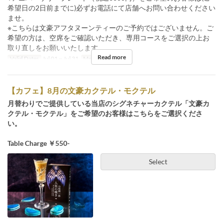
希望日の2日前までに)必ずお電話にて店舗へお問い合わせください
ませ。
※こちらは文豪アフタヌーンティーのご予約ではございません。ご
希望の方は、空席をご確認いただき、専用コースをご選択の上お
取り直しをお願いいたします。
Read more
Valid Dates
Jul 01 ~ Jul 31
Meals
Tea
【カフェ】8月の文豪カクテル・モクテル
月替わりでご提供している当店のシグネチャーカクテル「文豪カ
クテル・モクテル」をご希望のお客様はこちらをご選択くださ
い。
Table Charge ￥550-
Select