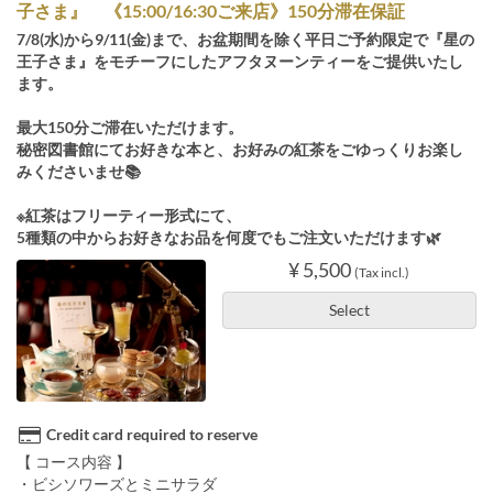
子さま』 《15:00/16:30ご来店》150分滞在保証
7/8(水)から9/11(金)まで、お盆期間を除く平日ご予約限定で『星の
王子さま』をモチーフにしたアフタヌーンティーをご提供いたし
ます。
最大150分ご滞在いただけます。
秘密図書館にてお好きな本と、お好みの紅茶をごゆっくりお楽し
みくださいませ📚
※紅茶はフリーティー形式にて、
5種類の中からお好きなお品を何度でもご注文いただけます🌿
¥ 5,500
(Tax incl.)
Select
Credit card required to reserve
【 コース内容 】
・ビシソワーズとミニサラダ