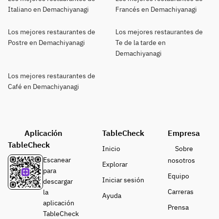
Italiano en Demachiyanagi
Francés en Demachiyanagi
Los mejores restaurantes de
Los mejores restaurantes de
Postre en Demachiyanagi
Te de la tarde en
Demachiyanagi
Los mejores restaurantes de
Café en Demachiyanagi
Aplicación
TableCheck
Empresa
TableCheck
Inicio
Sobre
Escanear
nosotros
Explorar
para
Equipo
Iniciar sesión
descargar
Carreras
la
Ayuda
aplicación
Prensa
TableCheck