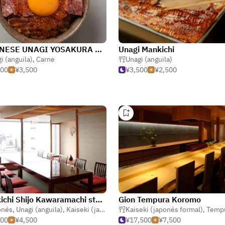
JAPANESE UNAGI YOSAKURA Kyoto Gion
Unagi Mankichi
i (anguila)
,
Carne
Unagi (anguila)
000
¥3,500
¥3,500
¥2,500
Minokichi Shijo Kawaramachi store
Gion Tempura Koromo
onés
,
Unagi (anguila)
,
Kaiseki (japonés formal)
Kaiseki (japonés formal)
,
Temp
500
¥4,500
¥17,500
¥7,500