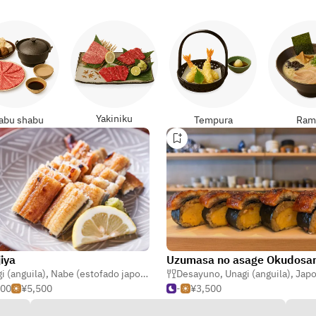
Yakiniku
abu shabu
Tempura
Ram
iya
Uzumasa no asage Okudosa
 (tortuga)
i (anguila)
,
Nabe (estofado japonés)
,
Cocina de Kioto
Desayuno
,
Unagi (anguila)
,
Jap
500
¥5,500
-
¥3,500