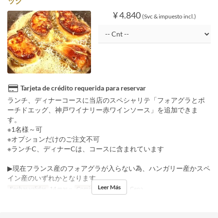
ッグ
¥ 4.840
(Svc & impuesto incl.)
Tarjeta de crédito requerida para reservar
ランチ、ディナーコースに当店のスペシャリテ「フォアグラとポ
ーチドエッグ、神戸ワイナリー赤ワインソース」を追加できま
す。
※1名様～可
※オプションだけのご注文不可
※ランチC、ディナーCは、コースに含まれています
▶現在フランス産のフォアグラが入らない為、ハンガリー産かスペ
イン産のいずれかとなります。
Leer Más
Fechas validas
14 mar ~
Comidas
Almuerzo, Cena