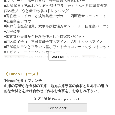
■六甲ポーク、播州百日鶏、丹波産原木椎茸のパテ
■氷温10日間熟成した明石の浦サワラ たくさんの兵庫県産野菜、
西区産ブドウと赤玉ねぎのドレッシング
■香住産ズワイガニと淡路島産アボカド 西区産サフランのアイス
■淡路島産アコウ
■神戸市灘区産湯葉、六甲弓削牧場カマンベール、自家製ベーコン
■六甲姫牛
■加古郡稲美町産全粒粉を使用した自家製バゲット
■西区産イチゴ 三田産母子茶のアイス、六甲ミルクのアイス
■芦屋産レモンとフランス産ホワイトチョコレートのタルトレット
■エビアンコーヒーorムジカティー
Leer Más
Fechas validas
26 dic 2024 ~ 19 dic 2025, 26 dic 2025 ~
Comidas
Almuerzo
《 Lunch Cコース 》
”Hyogo”を食すフレンチ
山海の幸豊かな食材の宝庫、地元兵庫県産の食材と世界中の魅力
的な食材とを掛け合わせて作るお食事を、お楽しみ下さい。
¥ 22.506
(Svc & impuesto incl.)
Seleccionar