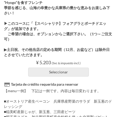
”Hyogo”を食すフレンチ
季節を感じる、山海の幸豊かな兵庫県の豊かな恵みをお楽しみ下
さい！
▶このコースに「【スペシャリテ】フォアグラとポーチドエッ
グ」が追加できます。
ご希望の場合は、オプションからご選択下さい。（1つ～ご注文
可）
▶土日祝、その他当店の定める期間（12月、お盆など）は除外日
とさせていただきます。
¥ 5.203
(Svc & impuesto incl.)
Seleccionar
Tarjeta de crédito requerida para reservar
【menu一例】 下記は一例です。内容は毎日変わります。
■オーストリア産生ベーコン 兵庫県産野菜のサラダ 新玉葱のド
レッシング
■稲美町産新じゃが、新玉葱、三田産ビーツ
■明石産スズキ、加古郡稲美町産全粒粉を使った自家製バゲット