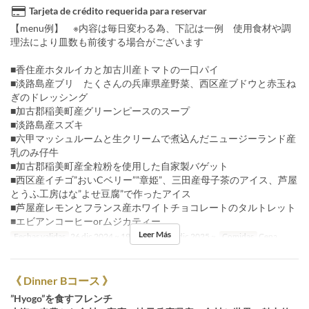
Tarjeta de crédito requerida para reservar
【menu例】 ※内容は毎日変わる為、下記は一例 使用食材や調
理法により皿数も前後する場合がございます
■香住産ホタルイカと加古川産トマトの一口パイ
■淡路島産ブリ たくさんの兵庫県産野菜、西区産ブドウと赤玉ね
ぎのドレッシング
■加古郡稲美町産グリーンピースのスープ
■淡路島産スズキ
■六甲マッシュルームと生クリームで煮込んだニュージーランド産
乳のみ仔牛
■加古郡稲美町産全粒粉を使用した自家製バゲット
■西区産イチゴ”おいCベリー””章姫”、三田産母子茶のアイス、芦屋
とうふ工房はな”よせ豆腐”で作ったアイス
■芦屋産レモンとフランス産ホワイトチョコレートのタルトレット
■エビアンコーヒーorムジカティー
Leer Más
Fechas validas
26 dic 2024 ~ 19 dic 2025, 26 dic 2025 ~
Comidas
Cena
《 Dinner Bコース 》
”Hyogo”を食すフレンチ