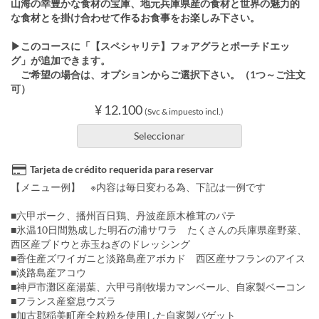
山海の幸豊かな食材の宝庫、地元兵庫県産の食材と世界の魅力的
な食材とを掛け合わせて作るお食事をお楽しみ下さい。
▶このコースに「【スペシャリテ】フォアグラとポーチドエッ
グ」が追加できます。
ご希望の場合は、オプションからご選択下さい。（1つ～ご注文
可）
¥ 12.100
(Svc & impuesto incl.)
Seleccionar
Tarjeta de crédito requerida para reservar
【メニュー例】 ※内容は毎日変わる為、下記は一例です
■六甲ポーク、播州百日鶏、丹波産原木椎茸のパテ
■氷温10日間熟成した明石の浦サワラ たくさんの兵庫県産野菜、
西区産ブドウと赤玉ねぎのドレッシング
■香住産ズワイガニと淡路島産アボカド 西区産サフランのアイス
■淡路島産アコウ
■神戸市灘区産湯葉、六甲弓削牧場カマンベール、自家製ベーコン
■フランス産窒息ウズラ
■加古郡稲美町産全粒粉を使用した自家製バゲット