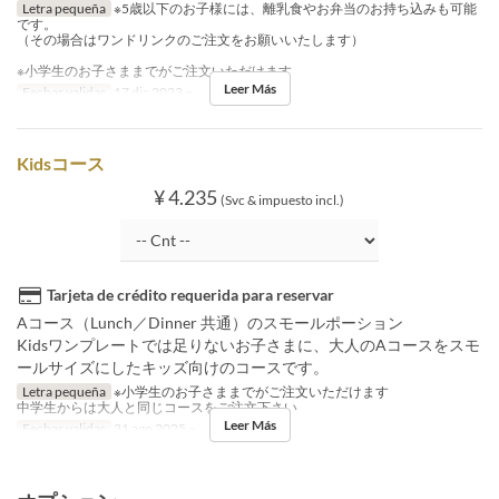
Letra pequeña
※5歳以下のお子様には、離乳食やお弁当のお持ち込みも可能
です。
（その場合はワンドリンクのご注文をお願いいたします）
※小学生のお子さままでがご注文いただけます
Leer Más
Fechas validas
17 dic 2023 ~
Kidsコース
¥ 4.235
(Svc & impuesto incl.)
Tarjeta de crédito requerida para reservar
Aコース（Lunch／Dinner 共通）のスモールポーション
Kidsワンプレートでは足りないお子さまに、大人のAコースをスモ
ールサイズにしたキッズ向けのコースです。
Letra pequeña
※小学生のお子さままでがご注文いただけます
中学生からは大人と同じコースをご注文下さい
Leer Más
Fechas validas
31 ago 2025 ~