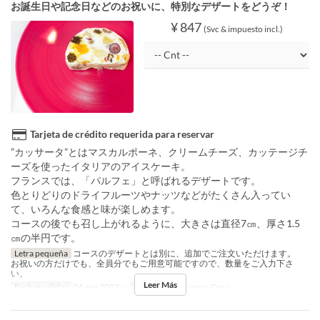
お誕生日や記念日などのお祝いに、特別なデザートをどうぞ！
¥ 847
(Svc & impuesto incl.)
Tarjeta de crédito requerida para reservar
”カッサータ”とはマスカルポーネ、クリームチーズ、カッテージチ
ーズを使ったイタリアのアイスケーキ。
フランスでは、「パルフェ」と呼ばれるデザートです。
色とりどりのドライフルーツやナッツなどがたくさん入ってい
て、いろんな食感と味が楽しめます。
コースの後でも召し上がれるように、大きさは直径7㎝、厚さ1.5
㎝の半円です。
Letra pequeña
コースのデザートとは別に、追加でご注文いただけます。
お祝いの方だけでも、全員分でもご用意可能ですので、数量をご入力下さ
い。
Leer Más
Fechas validas
04 ene 2023 ~
Comidas
Almuerzo, Cena