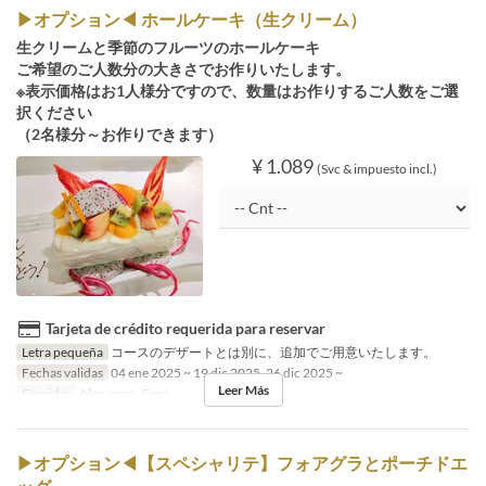
▶オプション◀ ホールケーキ（生クリーム）
生クリームと季節のフルーツのホールケーキ
ご希望のご人数分の大きさでお作りいたします。
※表示価格はお1人様分ですので、数量はお作りするご人数をご選
択ください
（2名様分～お作りできます）
¥ 1.089
(Svc & impuesto incl.)
Tarjeta de crédito requerida para reservar
Letra pequeña
コースのデザートとは別に、追加でご用意いたします。
Fechas validas
04 ene 2025 ~ 19 dic 2025, 26 dic 2025 ~
Leer Más
Comidas
Almuerzo, Cena
▶オプション◀【スペシャリテ】フォアグラとポーチドエ