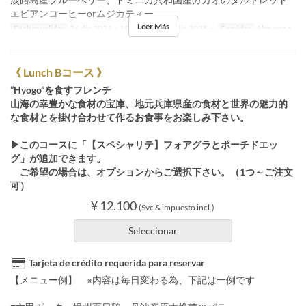
エビアンコーヒーorムジカティー
Leer Más
Fechas validas
26 dic 2024 ~ 19 dic 2025, 26 dic 2025 ~
Comidas
Almuerzo
《 Lunch Bコース 》
”Hyogo”を食すフレンチ
山海の幸豊かな食材の宝庫、地元兵庫県産の食材と世界の魅力的
な食材とを掛け合わせて作るお食事をお楽しみ下さい。
▶このコースに「【スペシャリテ】フォアグラとポーチドエッ
グ」が追加できます。
ご希望の場合は、オプションからご選択下さい。（1つ～ご注文
可）
¥ 12.100
(Svc & impuesto incl.)
Seleccionar
Tarjeta de crédito requerida para reservar
【メニュー例】 ※内容は毎日変わる為、下記は一例です