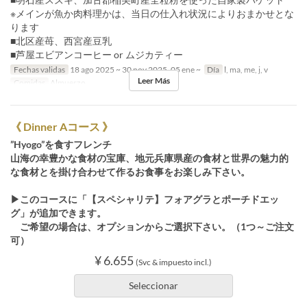
※メインが魚か肉料理かは、当日の仕入れ状況によりおまかせとな
ります
■北区産苺、西宮産豆乳
■芦屋エビアンコーヒー or ムジカティー
Fechas validas
18 ago 2025 ~ 30 nov 2025, 05 ene ~
Día
l, ma, me, j, v
Leer Más
Comidas
Almuerzo
《 Dinner Aコース 》
”Hyogo”を食すフレンチ
山海の幸豊かな食材の宝庫、地元兵庫県産の食材と世界の魅力的
な食材とを掛け合わせて作るお食事をお楽しみ下さい。
▶このコースに「【スペシャリテ】フォアグラとポーチドエッ
グ」が追加できます。
ご希望の場合は、オプションからご選択下さい。（1つ～ご注文
可）
¥ 6.655
(Svc & impuesto incl.)
Seleccionar