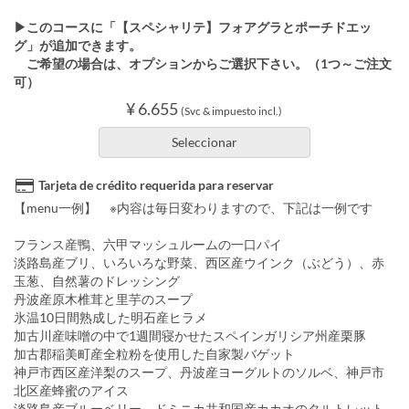
▶このコースに「【スペシャリテ】フォアグラとポーチドエッ
グ」が追加できます。
ご希望の場合は、オプションからご選択下さい。（1つ～ご注文
可）
¥ 6.655
(Svc & impuesto incl.)
Seleccionar
Tarjeta de crédito requerida para reservar
【menu一例】 ※内容は毎日変わりますので、下記は一例です
フランス産鴨、六甲マッシュルームの一口パイ
淡路島産ブリ、いろいろな野菜、西区産ウインク（ぶどう）、赤
玉葱、自然薯のドレッシング
丹波産原木椎茸と里芋のスープ
氷温10日間熟成した明石産ヒラメ
加古川産味噌の中で1週間寝かせたスペインガリシア州産栗豚
加古郡稲美町産全粒粉を使用した自家製バゲット
神戸市西区産洋梨のスープ、丹波産ヨーグルトのソルベ、神戸市
北区産蜂蜜のアイス
淡路島産ブルーベリー、ドミニカ共和国産カカオのタルトレット