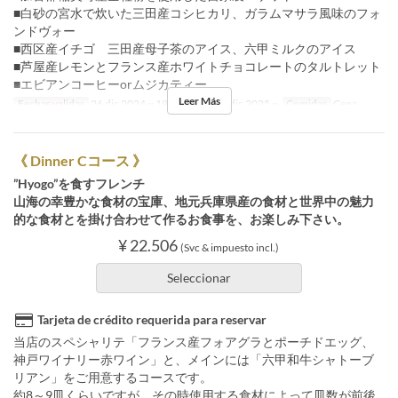
■白砂の宮水で炊いた三田産コシヒカリ、ガラムマサラ風味のフォ
ンドヴォー
■西区産イチゴ 三田産母子茶のアイス、六甲ミルクのアイス
■芦屋産レモンとフランス産ホワイトチョコレートのタルトレット
■エビアンコーヒーorムジカティー
Leer Más
Fechas validas
26 dic 2024 ~ 19 dic 2025, 26 dic 2025 ~
Comidas
Cena
《 Dinner Cコース 》
”Hyogo”を食すフレンチ
山海の幸豊かな食材の宝庫、地元兵庫県産の食材と世界中の魅力
的な食材とを掛け合わせて作るお食事を、お楽しみ下さい。
¥ 22.506
(Svc & impuesto incl.)
Seleccionar
Tarjeta de crédito requerida para reservar
当店のスペシャリテ「フランス産フォアグラとポーチドエッグ、
神戸ワイナリー赤ワイン」と、メインには「六甲和牛シャトーブ
リアン」をご用意するコースです。
約8～9皿くらいですが、その時使用する食材によって皿数が前後