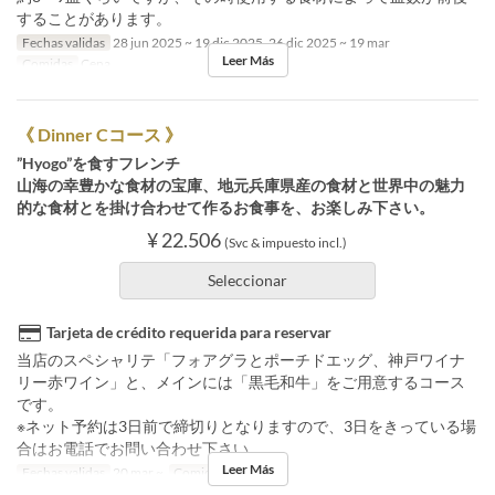
することがあります。
Fechas validas
28 jun 2025 ~ 19 dic 2025, 26 dic 2025 ~ 19 mar
Leer Más
Comidas
Cena
《 Dinner Cコース 》
”Hyogo”を食すフレンチ
山海の幸豊かな食材の宝庫、地元兵庫県産の食材と世界中の魅力
的な食材とを掛け合わせて作るお食事を、お楽しみ下さい。
¥ 22.506
(Svc & impuesto incl.)
Seleccionar
Tarjeta de crédito requerida para reservar
当店のスペシャリテ「フォアグラとポーチドエッグ、神戸ワイナ
リー赤ワイン」と、メインには「黒毛和牛」をご用意するコース
です。
※ネット予約は3日前で締切りとなりますので、3日をきっている場
合はお電話でお問い合わせ下さい
Leer Más
Fechas validas
20 mar ~
Comidas
Cena