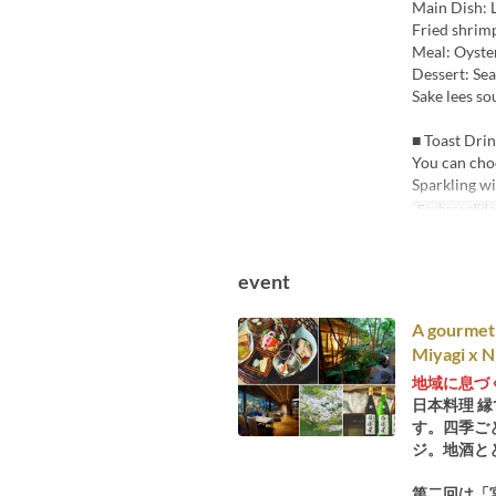
Main Dish: 
Fried shrim
Meal: Oyste
Dessert: Se
Sake lees so
■ Toast Dri
You can choo
Sparkling wi
Fechas valida
event
A gourmet 
Miyagi x 
地域に息づ
日本料理 
す。四季ご
ジ。地酒と
第二回は「