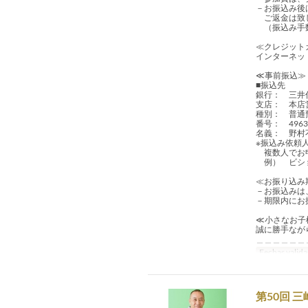
－お振込み後
ご返金は致し
（振込み手
≪クレ
インターネッ
≪事前振込≫
■振込先
銀行： 三井
支店： 本店
種別： 普
番号： 4963
名義： 野村
※振込み依頼
複数人でお申
例） ビシ
≪お振り込
－お振込みは
－期限内にお
≪小さなお子
誠に勝手なが
＿＿＿＿＿＿
Fechas valida
第50回 