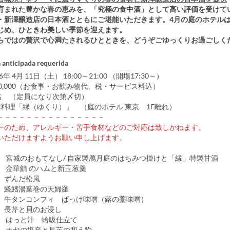
育まれた豊かな春の恵みを、「究極の食中酒」として高い評価を受けて
・新澤醸造店の日本酒とともにご堪能いただきます。4月の庭のホテル
じめ、ひときわ美しい季節を迎えます。
らではの贅沢で心満たされるひとときを、どうぞごゆっくりお過ごしく
anticipada requerida
6年 4月 11日（土） 18:00～21:00 （開場17:30～）
0,000（お食事・お飲み物代、税・サービス料込）
0名 （定員になり次第〆切）
本料理「縁（ゆくり）」 （庭のホテル 東京 1F離れ）
－－－－－－－－－－－－－－－
ーのため、アレルギー・苦手食材などのご対応は致しかねます。
いただけますようお願い申し上げます。
き
】 宮城のおもてなし/ 自家製鴈月庭のはちみつ掛けと「縁」特製甘酒
金華鯖 のハムと新玉葱羹
だ松風
葉巻の天婦羅
ンフィ ばっけ味噌（蕗の薹味噌）
貝のお浸し
 はっと汁 蛤吸仕立て
ホヤの塩辛と長芋の和え物