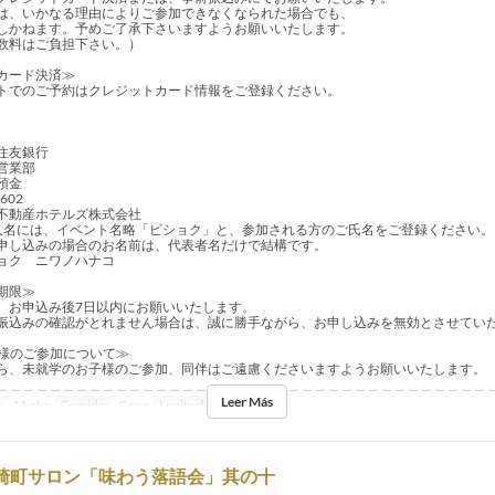
は、いかなる理由によりご参加できなくなられた場合でも、
かねます。予めご了承下さいますようお願いいたします。
数料はご負担下さい。）
ジットカード決済≫
トでのご予約はクレジットカード情報をご登録ください。
住友銀行
営業部
通預金
602
不動産ホテルズ株式会社
人名には、イベント名略「ビショク」と、参加される方のご氏名をご登録ください。
し込みの場合のお名前は、代表者名だけで結構です。
ョク ニワノハナコ
み期限≫
、お申込み後7日以内にお願いいたします。
振込みの確認がとれません場合は、誠に勝手ながら、お申し込みを無効とさせてい
様のご参加について≫
ら、未就学のお子様のご参加、同伴はご遠慮くださいますようお願いいたします。
＿＿＿＿＿＿＿＿＿＿＿＿＿＿＿＿＿＿＿＿＿＿＿＿＿＿＿＿＿＿＿＿＿＿＿＿＿
Leer Más
s
11 abr
Comidas
Cena
Límite de pedido
~ 4
三崎町サロン「味わう落語会」其の十