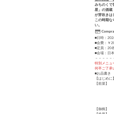
みちのくで
星」の酒蔵
が芽吹きは
この時期な
い。
Compra 
■日時：202
■会費：￥2
■定員：2
■会場：日
－－－－－
特別メニュ
何卒ご了承
■お品書
【はじめに
【前菜】 
ずん
鱶鰭湯
牛タンコ
長芹と
【御椀】
【造里】 