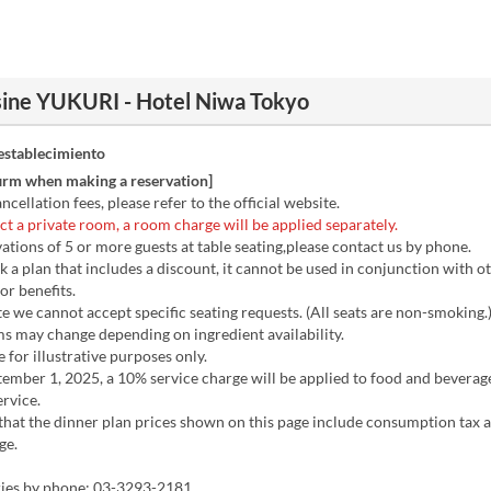
sine YUKURI - Hotel Niwa Tokyo
establecimiento
firm when making a reservation]
ncellation fees, please refer to the official website.
ect a private room, a room charge will be applied separately.
ations of 5 or more guests at table seating,please contact us by phone.
k a plan that includes a discount, it cannot be used in conjunction with o
r benefits.
e we cannot accept specific seating requests. (All seats are non-smoking.
s may change depending on ingredient availability.
 for illustrative purposes only.
ember 1, 2025, a 10% service charge will be applied to food and beverag
ervice.
that the dinner plan prices shown on this page include consumption tax 
ge.
ries by phone: 03-3293-2181