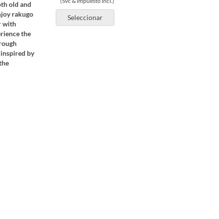
(Svc & impuesto incl.)
oth old and
enjoy rakugo
Seleccionar
r with
erience the
hrough
 inspired by
the