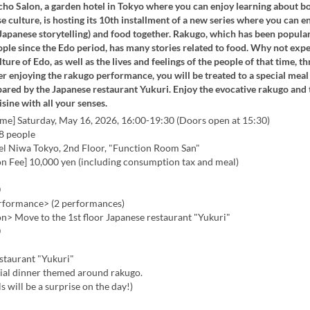
ho Salon, a garden hotel in Tokyo where you can enjoy learning about b
 culture, is hosting its 10th installment of a new series where you can 
 Japanese storytelling) and food together. Rakugo, which has been popula
ple since the Edo period, has many stories related to food. Why not exp
lture of Edo, as well as the lives and feelings of the people of that time, t
r enjoying the rakugo performance, you will be treated to a special meal
ared by the Japanese restaurant Yukuri. Enjoy the evocative rakugo and 
isine with all your senses.
ime] Saturday, May 16, 2026, 16:00-19:30 (Doors open at 15:30)
28 people
el Niwa Tokyo, 2nd Floor, "Function Room San"
on Fee] 10,000 yen (including consumption tax and meal)
0
rformance> (2 performances)
n> Move to the 1st floor Japanese restaurant "Yukuri"
0
staurant "Yukuri"
cial dinner themed around rakugo.
s will be a surprise on the day!)