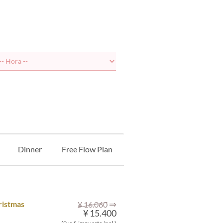
Dinner
Free Flow Plan
⇒
ristmas
¥ 16.060
¥ 15.400