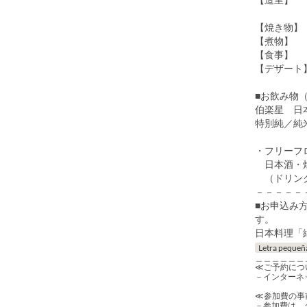
本鮪 鰆
【焼き物】
【煮物】
【食事】
【デザート
■お飲み物（20
伯楽星 日
特別純／純米
・フリーフ
日本酒・焼
（ドリンク
－－－－－
■お申込み
日本料理「縁（
Letra pequeñ
＿＿＿＿＿＿
≪ご予約につ
－インターネ
≪参加費の事
－参加費は、