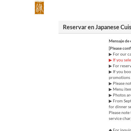
Reservar en Japanese Cui
Mensaje de 
[Please con
▶ For our ca
▶ If you sel
▶ For reserv
▶ If you boo
promotions o
▶ Please not
▶ Menu item
▶ Photos are
▶ From Sept
for dinner s
Please note 
service char
◆ For inqui