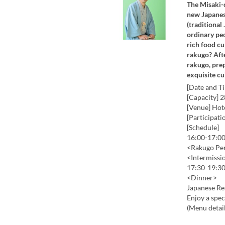
The Misaki-c
new Japanese
(traditional
ordinary peo
rich food cu
rakugo? Afte
rakugo, prep
exquisite cu
[Date and T
[Capacity] 
[Venue] Hot
[Participati
[Schedule]
16:00-17:0
<Rakugo Pe
<Intermissio
17:30-19:3
<Dinner>
Japanese Re
Enjoy a spe
(Menu detail