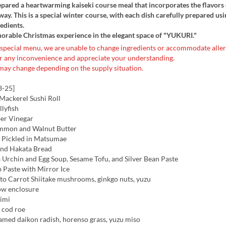
ared a heartwarming kaiseki course meal that incorporates the flavors 
way. This is a special winter course, with each dish carefully prepared us
redients.
orable Christmas experience in the elegant space of "YUKURI."
a special menu, we are unable to change ingredients or accommodate alle
or any inconvenience and appreciate your understanding.
ay change depending on the supply situation.
3-25]
Mackerel Sushi Roll
llyfish
er Vinegar
mmon and Walnut Butter
 Pickled in Matsumae
and Hakata Bread
 Urchin and Egg Soup, Sesame Tofu, and Silver Bean Paste
 Paste with Mirror Ice
oto Carrot Shiitake mushrooms, ginkgo nuts, yuzu
ow enclosure
himi
d cod roe
eamed daikon radish, horenso grass, yuzu miso