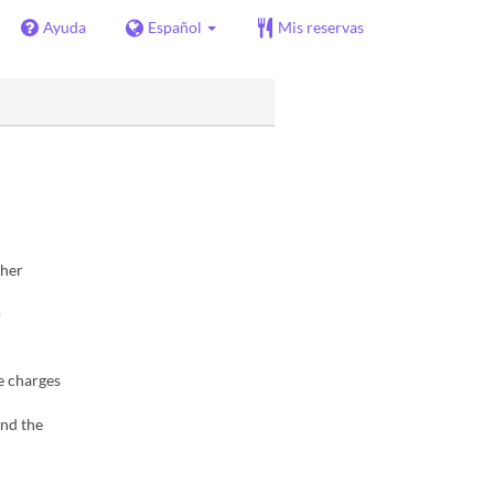
Ayuda
Español
Mis reservas
ther
)
e charges
and the