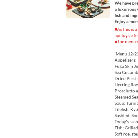
We have prep
a luxurious 
fish and ing
Enjoy a mem
■As this is 
apologize f
■The menu m
[Menu 12/2
Appetizers: 
Fugu Skin Je
Sea Cucumb
Dried Persi
Herring Roe
Prosciutto 
Steamed Sea
Soup: Turnip
Tilefish, Ky
Sashimi: Sn
Today's sas
Fish: Grille
Soft roe, st