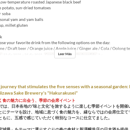
Low-temperature roasted Japanese black beef
p potato, sun-dried tomatoes
r soba
asonal yam and yam balls
up, millet gluten
nk
se your favorite drink from the following options on the day:
ne / Draft beer / Orange juice / Apple juice / Ginger ale / Cola / Oolong t
Leer Más
s
23 dic 2025 ~ 25 dic 2025
Comidas
Cena
Límite de pedido
2 ~
journey that stimulates the five senses with a seasonal garden: 
Niizawa Sake Brewery's "Hakurakusei"
く食の魅力に出会う、季節の会席イベント
縁では、日本各地の“味と文化”を旅するように楽しむ季節イベントを開催
とにテーマを設け、地域に息づく食の魅力を、縁ならではの会席仕立て
ともに、五感で感じていただく特別なコースに仕立てました。
宮城県」をテーマに選りすぐりの春の食材と新澤醸造店の日本酒を提供