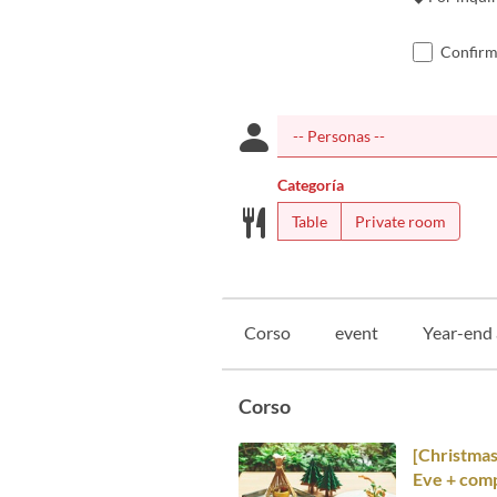
Confirmo
Categoría
Table
Private room
Corso
event
Year-end 
Corso
[Christmas
Eve + comp