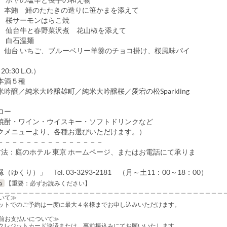
のたたきの造りに笹かまを添えて
 桜サーモンはらこ焼
 仙台牛と春野菜沢煮 花山椒を添えて
 白石温麺
】仙台 いちご、ブルーベリー羊羹のチョコ掛け、桜風味パイ
:30 L.O.）
本酒５種
吟醸／純米大吟醸雄町／純米大吟醸桜／愛宕の松Sparkling
ロー
酎・ワイン・ウイスキー・ソフトドリンクなど
メニューより、各種お選びいただけます。）
－－－－－－－－－－－－－－－
方法：庭のホテル 東京 ホームページ、またはお電話にて承りま
す。
ゆくり）」 Tel. 03-3293-2181 （月～土11：00～18：00）
a
【重要：必ずお読みください】
＿＿＿＿＿＿＿＿＿＿＿＿＿＿＿＿＿＿＿＿＿＿＿＿＿＿＿＿＿＿＿＿＿＿＿＿＿
いて≫
ットでのご予約は一度に最大４名様までお申し込みいただけます。
前お支払いについて≫
クレジットカード決済または、事前振込みにてお願いいたします。