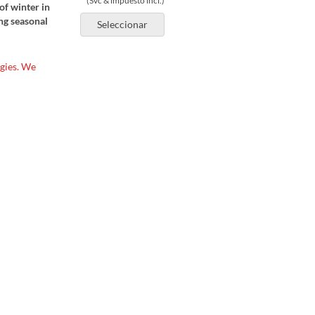
(Svc & impuesto incl.)
of winter in
ing seasonal
Seleccionar
rgies. We