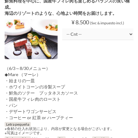
鮮魚料理を中心に、国産牛フィレ肉も楽しめるバランスの良い構
成。
海辺のリゾートのような、心地よい時間をお届けします。
¥ 8.500
(Svc & impuesto incl.)
（6/3～8/30メニュー）
◆Mare （マーレ）
・始まりの一皿
・ホワイトコーンの冷製スープ
・鮮魚のソテー プッタネスカソース
・国産牛フィレ肉のロースト
・パン
・デザートワゴンサービス
・コーヒー or 紅茶 or ハーブティー
Letra pequeña
※食材の仕入れ状況により、内容が変更となる場合がございます。
※写真はイメージです。