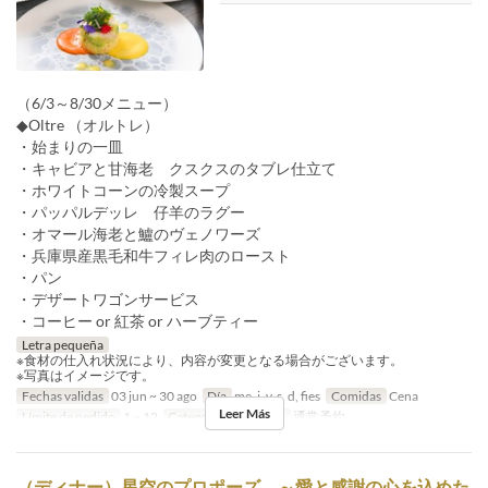
（6/3～8/30メニュー）
◆Oltre （オルトレ）
・始まりの一皿
・キャビアと甘海老 クスクスのタブレ仕立て
・ホワイトコーンの冷製スープ
・パッパルデッレ 仔羊のラグー
・オマール海老と鱸のヴェノワーズ
・兵庫県産黒毛和牛フィレ肉のロースト
・パン
・デザートワゴンサービス
・コーヒー or 紅茶 or ハーブティー
Letra pequeña
※食材の仕入れ状況により、内容が変更となる場合がございます。
※写真はイメージです。
Fechas validas
03 jun ~ 30 ago
Día
me, j, v, s, d, fies
Comidas
Cena
Leer Más
Límite de pedido
1 ~ 12
Categoría de Asiento
通常予約
（ディナー）星空のプロポーズ ～愛と感謝の心を込めた