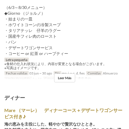
（6/3～8/30メニュー）
◆Giorno （ジョルノ）
・始まりの一皿
・ホワイトコーンの冷製スープ
・タリアテッレ 仔羊のラグー
・国産牛フィレ肉のロースト
・パン
・デザートワゴンサービス
・コーヒー or 紅茶 or ハーブティー
Letra pequeña
※食材の仕入れ状況により、内容が変更となる場合がございます。
※写真はイメージです。
Fechas validas
03 jun ~ 30 ago
Día
me, j, v, s, d, fies
Comidas
Almuerzo
Leer Más
Límite de pedido
1 ~ 16
Categoría de Asiento
通常予約
ディナー
Mare （マーレ） ディナーコース＋デザートワゴンサー
ビス付き♪
海の恵みを主役にした、軽やかで贅沢なひととき。