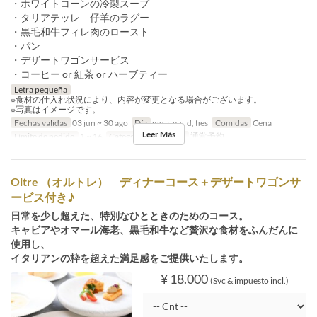
・ホワイトコーンの冷製スープ
・タリアテッレ 仔羊のラグー
・黒毛和牛フィレ肉のロースト
・パン
・デザートワゴンサービス
・コーヒー or 紅茶 or ハーブティー
Letra pequeña
※食材の仕入れ状況により、内容が変更となる場合がございます。
※写真はイメージです。
Fechas validas
03 jun ~ 30 ago
Día
me, j, v, s, d, fies
Comidas
Cena
Leer Más
Límite de pedido
1 ~ 16
Categoría de Asiento
通常予約
Oltre （オルトレ） ディナーコース＋デザートワゴンサ
ービス付き♪
日常を少し超えた、特別なひとときのためのコース。
キャビアやオマール海老、黒毛和牛など贅沢な食材をふんだんに
使用し、
イタリアンの枠を超えた満足感をご提供いたします。
¥ 18.000
(Svc & impuesto incl.)