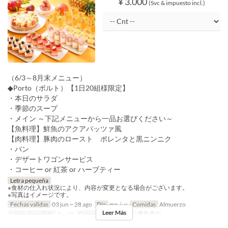
¥ 3.000
(Svc & impuesto incl.)
（6/3～8月末メニュー）
◆Porto（ポルト）【1日20組様限定】
・本日のサラダ
・季節のスープ
・メイン ～下記メニューから一品お選びください～
【魚料理】鮮魚のアクアパッツァ風
【肉料理】豚肉のロースト ポレンタと黒ニンニク
・パン
・デザートワゴンサービス
・コーヒー or 紅茶 or ハーブティー
Letra pequeña
※食材の仕入れ状況により、内容が変更となる場合がございます。
※写真はイメージです。
Fechas validas
03 jun ~ 28 ago
Día
me, j, v
Comidas
Almuerzo
Leer Más
Límite de pedido
1 ~ 10
Categoría de Asiento
通常予約