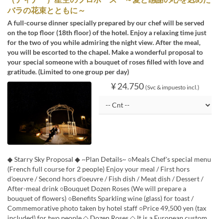
バラの花束とともに～
A full-course dinner specially prepared by our chef will be served
on the top floor (18th floor) of the hotel. Enjoy a relaxing time just
for the two of you while admiring the night view. After the meal,
you will be escorted to the chapel. Make a wonderful proposal to
your special someone with a bouquet of roses filled with love and
gratitude. (Limited to one group per day)
¥ 24.750
(Svc & impuesto incl.)
◆ Starry Sky Proposal ◆ ~Plan Details~ ○Meals Chef's special menu
(French full course for 2 people) Enjoy your meal / First hors
d'oeuvre / Second hors d'oeuvre / Fish dish / Meat dish / Dessert /
After-meal drink ○Bouquet Dozen Roses (We will prepare a
bouquet of flowers) ○Benefits Sparkling wine (glass) for toast /
Commemorative photo taken by hotel staff ○Price 49,500 yen (tax
included) for two people ◇ Dozen Roses ◇ It is a European custom