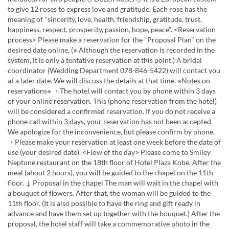
to give 12 roses to express love and gratitude. Each rose has the
meaning of "sincerity, love, health, friendship, gratitude, trust,
happiness, respect, prosperity, passion, hope, peace". <Reservation
process> Please make a reservation for the "Proposal Plan" on the
desired date online. (※ Although the reservation is recorded in the
system, it is only a tentative reservation at this point.) A bridal
coordinator (Wedding Department 078-846-5422) will contact you
at a later date. We will discuss the details at that time. ※Notes on
reservations※ ・The hotel will contact you by phone within 3 days
of your online reservation. This (phone reservation from the hotel)
will be considered a confirmed reservation. If you do not receive a
phone call within 3 days, your reservation has not been accepted.
We apologize for the inconvenience, but please confirm by phone.
・Please make your reservation at least one week before the date of
use (your desired date). <Flow of the day> Please come to Smiley
Neptune restaurant on the 18th floor of Hotel Plaza Kobe. After the
meal (about 2 hours), you will be guided to the chapel on the 11th
floor. ↓ Proposal in the chapel The man will wait in the chapel with
a bouquet of flowers. After that, the woman will be guided to the
11th floor. (It is also possible to have the ring and gift ready in
advance and have them set up together with the bouquet.) After the
proposal, the hotel staff will take a commemorative photo in the