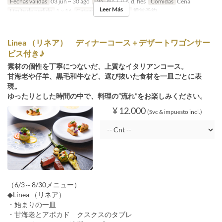
Fechas validas
03 jun ~ 30 ago
Día
me, j, v, s, d, fies
Comidas
Cena
Leer Más
Límite de pedido
1 ~ 16
Categoría de Asiento
通常予約
Linea （リネア） ディナーコース＋デザートワゴンサー
ビス付き♪
素材の個性を丁寧につないだ、上質なイタリアンコース。
甘海老や仔羊、黒毛和牛など、選び抜いた食材を一皿ごとに表
現。
ゆったりとした時間の中で、料理の“流れ”をお楽しみください。
¥ 12.000
(Svc & impuesto incl.)
（6/3～8/30メニュー）
◆Linea （リネア）
・始まりの一皿
・甘海老とアボカド クスクスのタブレ