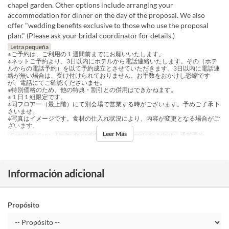
chapel garden. Other options include arranging your
accommodation for dinner on the day of the proposal. We also
offer "wedding benefits exclusive to those who use the proposal
plan." (Please ask your bridal coordinator for details.)
Letra pequeña
※ご予約は、ご利用の１週間前までにお願いいたします。
※ネットご予約より、3日以内にホテルから電話連絡いたします。その（ホテ
ルからの電話予約）を以て予約成立とさせていただきます。3日以内に電話連
絡が無い場合は、受け付けられておりません。お手数をおかけし恐縮です
が、電話にてご確認くださいませ。
※特別価格のため、他の特典・割引との併用はできかねます。
※１日１組限定です。
※同フロアー（最上階）にて別会場で営業する時がございます。予めご了承下
さいませ。
※写真はイメージです。食材の仕入れ状況により、内容が変更となる場合がご
ざいます。
Leer Más
Comidas
Cena
Límite de pedido
2 ~ 2
Categoría de Asiento
通常予約
Información adicional
Propósito