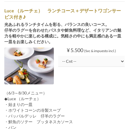
Luce （ルーチェ） ランチコース＋デザートワゴンサー
ビス付き♪
光あふれるランチタイムを彩る、バランスの良いコース。
仔羊のラグーを合わせたパスタや鮮魚料理など、イタリアンの魅
力を軽やかに楽しめる構成に。気軽さの中にも満足感のある一皿
一皿をお楽しみください。
¥ 5.500
(Svc & impuesto incl.)
（6/3～8/30メニュー）
◆Luce （ルーチェ）
・始まりの一皿
・ホワイトコーンの冷製スープ
・パッパルデッレ 仔羊のラグー
・鮮魚のソテー プッタネスカソース
・パン