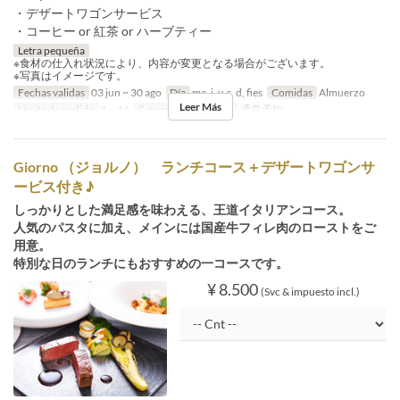
・デザートワゴンサービス
・コーヒー or 紅茶 or ハーブティー
Letra pequeña
※食材の仕入れ状況により、内容が変更となる場合がございます。
※写真はイメージです。
Fechas validas
03 jun ~ 30 ago
Día
me, j, v, s, d, fies
Comidas
Almuerzo
Leer Más
Límite de pedido
1 ~ 16
Categoría de Asiento
通常予約
Giorno （ジョルノ） ランチコース＋デザートワゴンサ
ービス付き♪
しっかりとした満足感を味わえる、王道イタリアンコース。
人気のパスタに加え、メインには国産牛フィレ肉のローストをご
用意。
特別な日のランチにもおすすめの一コースです。
¥ 8.500
(Svc & impuesto incl.)