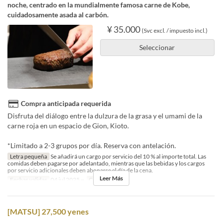
noche, centrado en la mundialmente famosa carne de Kobe,
cuidadosamente asada al carbón.
¥ 35.000
(Svc excl. / impuesto incl.)
Seleccionar
Compra anticipada requerida
Disfruta del diálogo entre la dulzura de la grasa y el umami de la
carne roja en un espacio de Gion, Kioto.
*Limitado a 2-3 grupos por día. Reserva con antelación.
Letra pequeña
Se añadirá un cargo por servicio del 10 % al importe total. Las
comidas deben pagarse por adelantado, mientras que las bebidas y los cargos
por servicio adicionales deben abonarse el día de la cena.
Leer Más
Fechas validas
04 jul 2025 ~
Comidas
Cena
[MATSU] 27,500 yenes