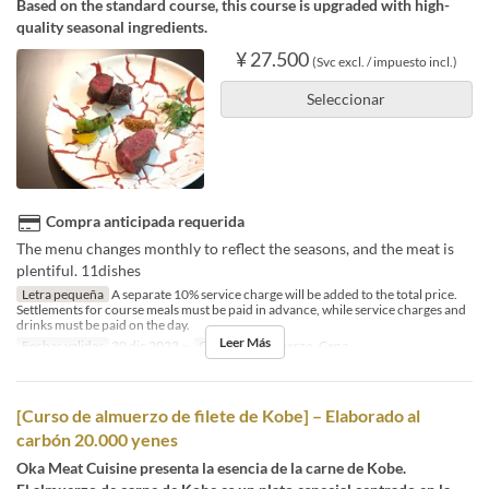
Based on the standard course, this course is upgraded with high-
quality seasonal ingredients.
¥ 27.500
(Svc excl. / impuesto incl.)
Seleccionar
Compra anticipada requerida
The menu changes monthly to reflect the seasons, and the meat is
plentiful. 11dishes
Letra pequeña
A separate 10% service charge will be added to the total price.
Settlements for course meals must be paid in advance, while service charges and
drinks must be paid on the day.
Leer Más
Fechas validas
30 dic 2023 ~
Comidas
Almuerzo, Cena
[Curso de almuerzo de filete de Kobe] – Elaborado al
carbón 20.000 yenes
Oka Meat Cuisine presenta la esencia de la carne de Kobe.