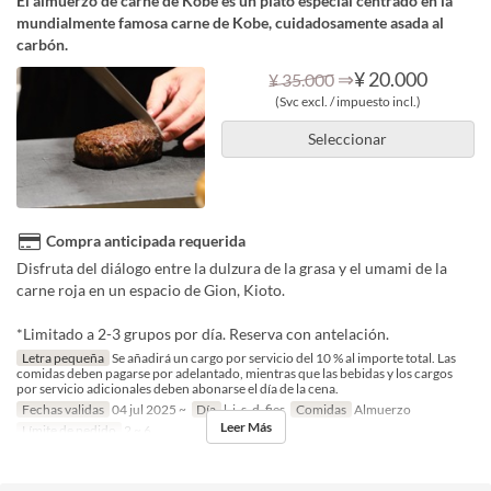
El almuerzo de carne de Kobe es un plato especial centrado en la
mundialmente famosa carne de Kobe, cuidadosamente asada al
carbón.
⇒
¥ 20.000
¥ 35.000
(Svc excl. / impuesto incl.)
Seleccionar
Compra anticipada requerida
Disfruta del diálogo entre la dulzura de la grasa y el umami de la
carne roja en un espacio de Gion, Kioto.
*Limitado a 2-3 grupos por día. Reserva con antelación.
Letra pequeña
Se añadirá un cargo por servicio del 10 % al importe total. Las
comidas deben pagarse por adelantado, mientras que las bebidas y los cargos
por servicio adicionales deben abonarse el día de la cena.
Fechas validas
04 jul 2025 ~
Día
l, j, s, d, fies
Comidas
Almuerzo
Leer Más
Límite de pedido
2 ~ 6