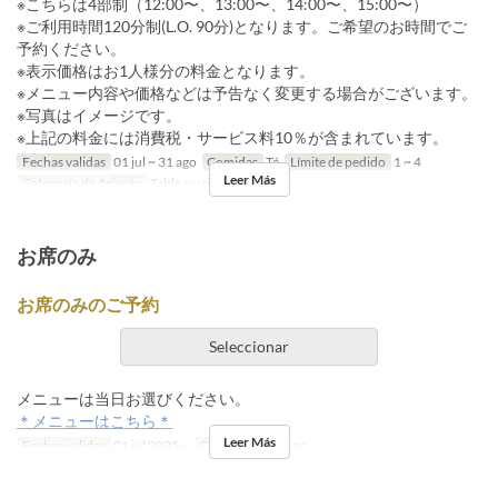
※こちらは4部制（12:00〜、13:00〜、14:00〜、15:00〜）
※ご利用時間120分制(L.O. 90分)となります。ご希望のお時間でご
予約ください。
※表示価格はお1人様分の料金となります。
※メニュー内容や価格などは予告なく変更する場合がございます。
※写真はイメージです。
※上記の料金には消費税・サービス料10％が含まれています。
Fechas validas
01 jul ~ 31 ago
Comidas
Té
Límite de pedido
1 ~ 4
Leer Más
Categoría de Asiento
Table seating
お席のみ
お席のみのご予約
Seleccionar
メニューは当日お選びください。
＊メニューはこちら＊
Leer Más
Fechas validas
01 jul 2025 ~
Comidas
Té, Cena