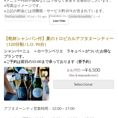
※メニュー内容や価格などは予告なく変更する場合がございます。
※写真はイメージです。
※上記の料金には消費税・サービス料10％が含まれています。
Fechas validas
01 jul ~ 31 ago
Comidas
Té
Límite de pedido
1 ~ 4
Leer Más
Categoría de Asiento
Table seating
【乾杯シャンパン付】夏のトロピカルアフタヌーンティー
（120分制 / L.O. 90分）
シャンパーニュ ＜ローランペリエ ラキュベ＞がついたお得な
プランです。
※ご予約は前日の15:00まで承っております（要予約）
⇒
¥ 6.500
¥ 6.700
(Svc & impuesto incl.)
Seleccionar
アフタヌーンティ営業時間：12:00～17:00