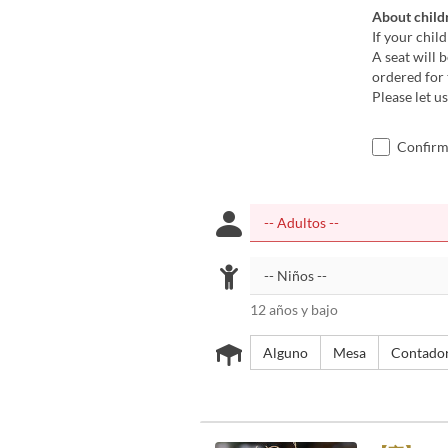
About child
If your chil
A seat will 
ordered for 
Please let u
Confirmo
12 años y bajo
Alguno
Mesa
Contado