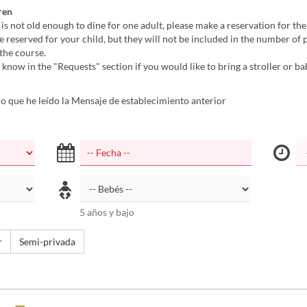
ren
d is not old enough to dine for one adult, please make a reservation for the
be reserved for your child, but they will not be included in the number of 
the course.
s know in the "Requests" section if you would like to bring a stroller or ba
 que he leído la Mensaje de establecimiento anterior
5 años y bajo
r
Semi-privada