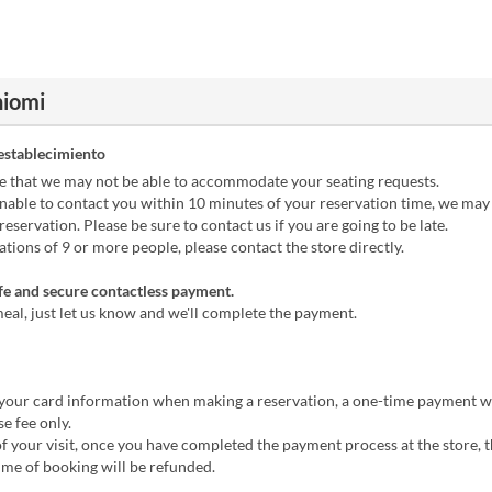
hiomi
establecimiento
e that we may not be able to accommodate your seating requests.
nable to contact you within 10 minutes of your reservation time, we may
reservation. Please be sure to contact us if you are going to be late.
tions of 9 or more people, please contact the store directly.
e and secure contactless payment.
eal, just let us know and we'll complete the payment.
r your card information when making a reservation, a one-time payment w
se fee only.
f your visit, once you have completed the payment process at the store,
time of booking will be refunded.