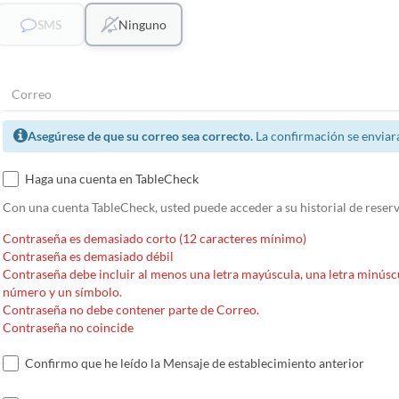
SMS
Ninguno
Asegúrese de que su correo sea correcto.
La confirmación se enviará
Haga una cuenta en TableCheck
Con una cuenta TableCheck, usted puede acceder a su historial de reserv
Contraseña es demasiado corto (12 caracteres mínimo)
Contraseña es demasiado débil
Contraseña debe incluir al menos una letra mayúscula, una letra minúsc
número y un símbolo.
Contraseña no debe contener parte de Correo.
Contraseña no coincide
Confirmo que he leído la Mensaje de establecimiento anterior