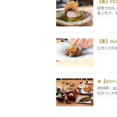
【夜】13,
日常でのち
番人気で、
Comidas
Ce
【夜】16,
お造りの内
Comidas
Ce
★【6/1
2026年
塩水うにや
Fechas valida