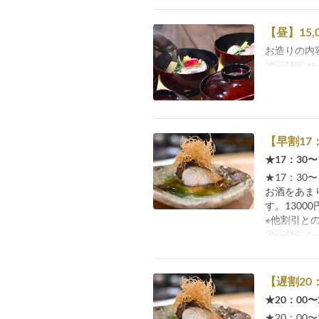
【昼】15,
お造りの内
Comidas
Alm
【早割17：
★17：30
★17：30
お酒をあま
す。1300
※他割引と
Comidas
Ce
【遅割20：
★20：00
★20：00