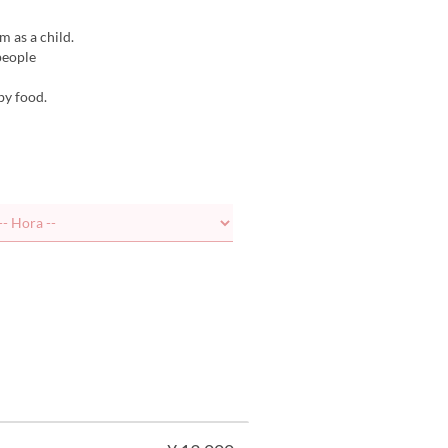
m as a child.
people
by food.