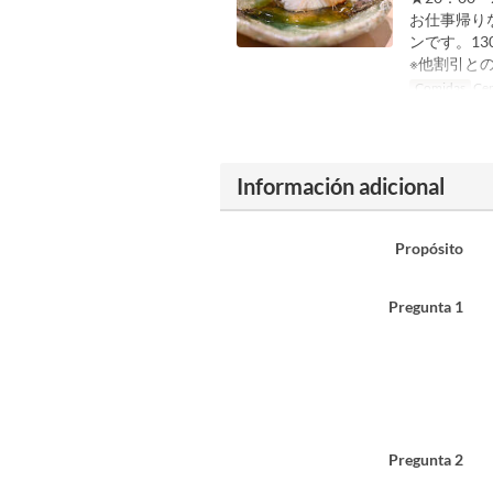
お仕事帰り
ンです。13
※他割引と
Comidas
Ce
Información adicional
Propósito
Pregunta 1
Pregunta 2