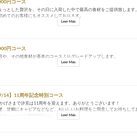
000円コース
ょっとした贅沢を。その日に入荷した中で最高の食材をご提供致します
初めてのお客様にもオススメしております。
Leer Más
na
000円コース
容や、その他食材が基本のコースよりグレードアップします。
Leer Más
na
〜7/14】11周年記念特別コース
、おかげさまで汐見は11周年を迎えます。ありがとうございます！
蟹、甘鯛にキャビアなどなど、おいしいお料理をご用意してお待ちして
Leer Más
s
01 jun ~ 14 jul
Comidas
Cena