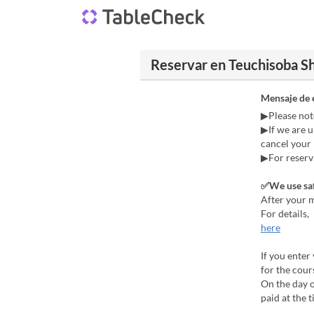
Reservar en Teuchisoba S
Mensaje de 
▶Please not
▶If we are u
cancel your 
▶For reserva
✅We use saf
After your m
For details,
here
If you ente
for the cour
On the day o
paid at the 