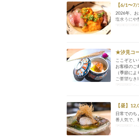
【6/1〜
2026年
塩水うにや
Fechas valida
★汐見コ
ここぞとい
お客様のご
（季節によ
ご要望なき
Comidas
Ce
【昼】12,
日常でのち
番人気で、
Comidas
Alm