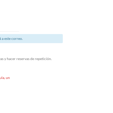
 a este correo.
as y hacer reservas de repetición.
ula, un