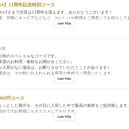
7/14】11周年記念特別コース
、おかげさまで汐見は11周年を迎えます。ありがとうございます！
蟹、甘鯛にキャビアなどなど、おいしいお料理をご用意してお待ちして
Leer Más
s
01 jun ~ 14 jul
Comidas
Almuerzo
ース
う時のスペシャルなコースです。
希望のお料理・食材をお聞かせください。
り入荷がない場合は、お断りさせていただくことがあります）
場合は、その時に仕入れられる最高の食材でご用意いたします。
Leer Más
na
000円コース
ょっとした贅沢を。その日に入荷した中で最高の食材をご提供致します
初めてのお客様にもオススメしております。
Leer Más
uerzo