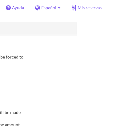
Ayuda
Español
Mis reservas
 be forced to
ill be made
 the amount