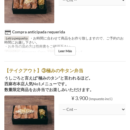
Compra anticipada requerida
Letra pequeña
・お時間に合わせて商品をお作り致しますので、ご予約のお
時間にお越し下さい。
・お弁当の温め方は指南書をご確認下さい。
Leer Más
Comidas
Almuerzo, Cena
Límite de pedido
1 ~ 5
【テイクアウト】③極みの牛タン弁当
うしごろと言えば”極みのタン”と言われるほど。
西麻布本店人気No1メニューです。
数量限定商品をお弁当でお楽しみいただけます。
¥ 3.900
(Impuesto incl.)