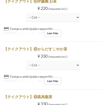
【テイクアウト】㊶伊藤園 お茶
¥ 220
(Impuesto incl.)
Compra anticipada requerida
Leer Más
Comidas
Almuerzo, Cena
Límite de pedido
1 ~ 5
【テイクアウト】㊷からだすこやか茶
¥ 330
(Impuesto incl.)
Compra anticipada requerida
Leer Más
Comidas
Almuerzo, Cena
Límite de pedido
1 ~ 5
【テイクアウト】㊸黒烏龍茶
¥ 330
(Impuesto incl.)