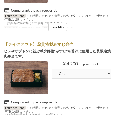
Compra anticipada requerida
Letra pequeña
・お時間に合わせて商品をお作り致しますので、ご予約のお
時間にお越し下さい。
・お弁当の温め方は指南書をご確認下さい。
Leer Más
Comidas
Almuerzo, Cena
Límite de pedido
1 ~ 5
【テイクアウト】⑤貫特製みすじ弁当
ヒレやザブトンに並ぶ希少部位”みすじ”を贅沢に使用した貫限定焼
肉弁当です。
¥ 4.200
(Impuesto incl.)
Compra anticipada requerida
Letra pequeña
・お時間に合わせて商品をお作り致しますので、ご予約のお
時間にお越し下さい。
・お弁当の温め方は指南書をご確認下さい。