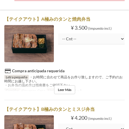
【テイクアウト】A極みのタンと焼肉弁当
¥ 3.500
(Impuesto incl.)
Compra anticipada requerida
Letra pequeña
・お時間に合わせて商品をお作り致しますので、ご予約のお
時間にお越し下さい。
・お弁当の温め方は指南書をご確認下さい。
Leer Más
Comidas
Almuerzo, Cena
Límite de pedido
1 ~ 5
【テイクアウト】B極みのタンとミスジ弁当
¥ 4.200
(Impuesto incl.)