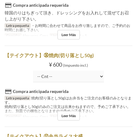
Compra anticipada requerida
韓国のりはちぎって頂き、ドレッシングをお入れして混ぜてお召
し上がり下さい。
Letra pequeña
・お時間に合わせて商品をお作り致しますので、ご予約のお
時間にお越し下さい。
Leer Más
Comidas
Almuerzo, Cena
Límite de pedido
1 ~ 5
【テイクアウト】㊱焼肉(切り落とし50g)
¥ 600
(Impuesto incl.)
Compra anticipada requerida
Letra pequeña
焼肉(切り落とし50g)はお弁当をご注文のお客様のみとなりま
す。
焼肉(切り落とし50g)のみのご注文は出来かねますので、予めご了承下さい。
また、別皿での梱包となりますので予めご了承下さい。
Leer Más
Comidas
Almuerzo, Cena
Límite de pedido
1 ~ 5
【テイクアウト】㊲弁当ライス大盛