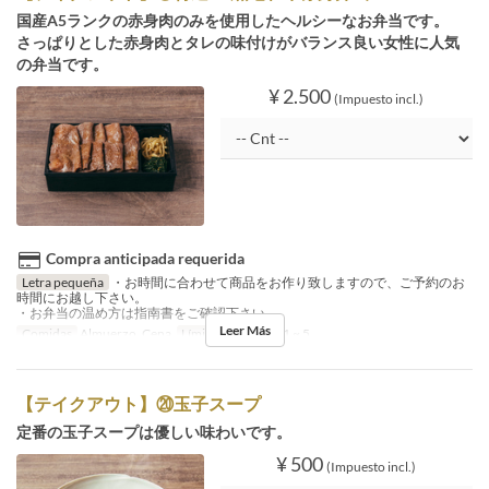
国産A5ランクの赤身肉のみを使用したヘルシーなお弁当です。
さっぱりとした赤身肉とタレの味付けがバランス良い女性に人気
の弁当です。
¥ 2.500
(Impuesto incl.)
Compra anticipada requerida
Letra pequeña
・お時間に合わせて商品をお作り致しますので、ご予約のお
時間にお越し下さい。
・お弁当の温め方は指南書をご確認下さい。
Leer Más
Comidas
Almuerzo, Cena
Límite de pedido
1 ~ 5
【テイクアウト】⑳玉子スープ
定番の玉子スープは優しい味わいです。
¥ 500
(Impuesto incl.)