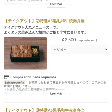
Leer Más
Comidas
Almuerzo, Cena
Límite de pedido
1 ~ 5
【テイクアウト】⑦特選A5黒毛和牛焼肉弁当
テイクアウト人気メニューの一つ。
よくタレの染み込んだ焼肉がご飯と非常に合います。
¥ 2.500
(Impuesto incl.)
Compra anticipada requerida
Letra pequeña
・お時間に合わせて商品をお作り致しますので、ご予約のお
時間にお越し下さい。
・お弁当の温め方は指南書をご確認下さい。
Leer Más
Comidas
Almuerzo, Cena
Límite de pedido
1 ~ 5
【テイクアウト】⑧特選A5黒毛和牛赤身弁当