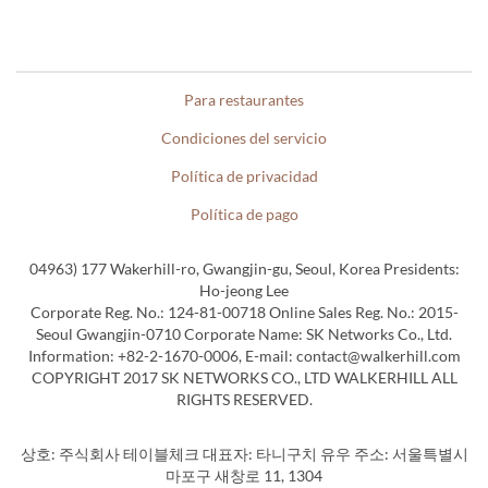
Para restaurantes
Condiciones del servicio
Política de privacidad
Política de pago
04963) 177 Wakerhill-ro, Gwangjin-gu, Seoul, Korea Presidents:
Ho-jeong Lee
Corporate Reg. No.: 124-81-00718 Online Sales Reg. No.: 2015-
Seoul Gwangjin-0710 Corporate Name: SK Networks Co., Ltd.
Information: +82-2-1670-0006, E-mail: contact@walkerhill.com
COPYRIGHT 2017 SK NETWORKS CO., LTD WALKERHILL ALL
RIGHTS RESERVED.
상호: 주식회사 테이블체크 대표자: 타니구치 유우 주소: 서울특별시
마포구 새창로 11, 1304