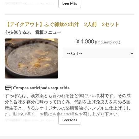
Leer Más
Comidas
Almuerzo, Té, Cena
【テイクアウト】ふぐ雑炊の出汁 2人前 2セット
心技体うるふ 看板メニュー
¥ 4.000
(Impuesto incl.)
Compra anticipada requerida
すっぽんは、漢方薬とも言われるほど体にいい食材です。その成
分と旨味を存分に味わって頂く為、代謝を上げ免疫力を高める国
産生姜と、うるふオリジナルの薬膳醤油でシンプルに仕上げまし
た。味わい深く、お肌にも良いお鍋をお召し上がり下さい。
Leer Más
Comidas
Almuerzo, Té, Cena