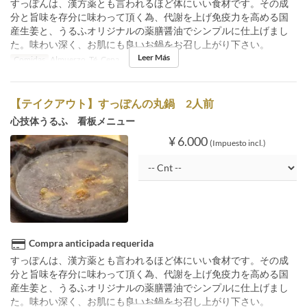
すっぽんは、漢方薬とも言われるほど体にいい食材です。その成
分と旨味を存分に味わって頂く為、代謝を上げ免疫力を高める国
産生姜と、うるふオリジナルの薬膳醤油でシンプルに仕上げまし
た。味わい深く、お肌にも良いお鍋をお召し上がり下さい。
Leer Más
Comidas
Almuerzo, Té, Cena
【テイクアウト】すっぽんの丸鍋 2人前
心技体うるふ 看板メニュー
¥ 6.000
(Impuesto incl.)
Compra anticipada requerida
すっぽんは、漢方薬とも言われるほど体にいい食材です。その成
分と旨味を存分に味わって頂く為、代謝を上げ免疫力を高める国
産生姜と、うるふオリジナルの薬膳醤油でシンプルに仕上げまし
た。味わい深く、お肌にも良いお鍋をお召し上がり下さい。