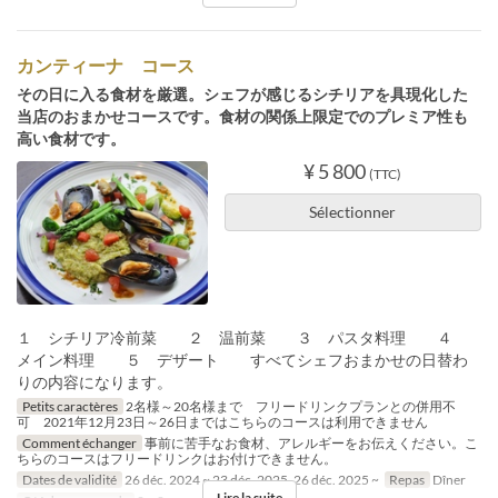
カンティーナ コース
その日に入る食材を厳選。シェフが感じるシチリアを具現化した
当店のおまかせコースです。食材の関係上限定でのプレミア性も
高い食材です。
¥ 5 800
(TTC)
Sélectionner
１ シチリア冷前菜 ２ 温前菜 ３ パスタ料理 ４
メイン料理 ５ デザート すべてシェフおまかせの日替わ
りの内容になります。
Petits caractères
2名様～20名様まで フリードリンクプランとの併用不
可 2021年12月23日～26日まではこちらのコースは利用できません
Comment échanger
事前に苦手なお食材、アレルギーをお伝えください。こ
ちらのコースはフリードリンクはお付けできません。
Dates de validité
26 déc. 2024 ~ 23 déc. 2025, 26 déc. 2025 ~
Repas
Dîner
Lire la suite