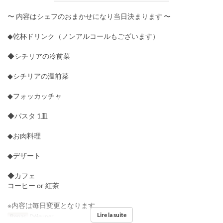
〜 内容はシェフのおまかせになり当日決まります 〜
◆乾杯ドリンク（ノンアルコールもございます）
◆シチリアの冷前菜
◆シチリアの温前菜
◆フォッカッチャ
◆パスタ 1皿
◆お肉料理
◆デザート
◆カフェ
コーヒー or 紅茶
※内容は毎日変更となります。
Lire la suite
Repas
Déjeuner