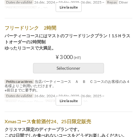
Dates de validité
26 déc. 2024 ~ 23 déc. 2025, 26 déc. 2025 ~
Repas
Dîner
Lire la suite
Qté de commande
4 ~ 20
フリードリンク 2時間
パーティーコースにはマストのフリードリンクプラン！1.5Ｈラス
トオーダーの2時間制
ゆったりコースで大満足。
¥ 3 000
(HT)
Sélectionner
Petits caractères
当店パーティーコース Ａ Ｂ Ｃコースのお客様のみ４
名様よりご利用いただけます。
※前日までに要予約。
Dates de validité
26 déc. 2024 ~ 23 déc. 2025, 26 déc. 2025 ~
Lire la suite
Repas
Déjeuner, Dîner
Qté de commande
4 ~ 20
Xmasコース食前酒付24、25日限定販売
クリスマス限定のディナープランです。
この2日間でしか食べれないコースをどうぞお楽しみください。