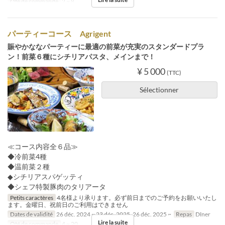
Qté de commande
2 ~ 8
パーティーコース Agrigent
賑やかななパーティーに最適の前菜が充実のスタンダードプラ
ン！前菜６種にシチリアパスタ、メインまで！
¥ 5 000
(TTC)
Sélectionner
≪コース内容全６品≫
◆冷前菜4種
◆温前菜２種
◆シチリアスパゲッティ
◆シェフ特製豚肉のタリアータ
Petits caractères
4名様より承ります。必ず前日までのご予約をお願いいたし
ます。金曜日、祝前日のご利用はできません
Dates de validité
26 déc. 2024 ~ 23 déc. 2025, 26 déc. 2025 ~
Repas
Dîner
Lire la suite
Qté de commande
4 ~ 20