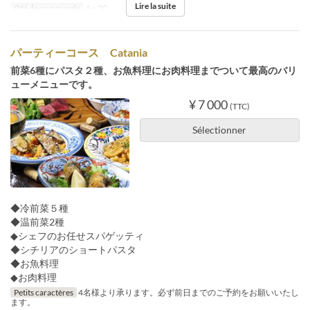
Lire la suite
Qté de commande
4 ~ 20
パーティーコース Catania
前菜6種にパスタ２種、お魚料理にお肉料理までついて最高のバリ
ューメニューです。
¥ 7 000
(TTC)
Sélectionner
◆冷前菜５種
◆温前菜2種
◆シェフのお任せスパゲッティ
◆シチリアのショートパスタ
◆お魚料理
◆お肉料理
Petits caractères
4名様より承ります。必ず前日までのご予約をお願いいたし
ます。