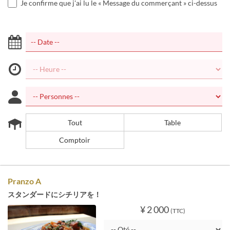
Je confirme que j'ai lu le « Message du commerçant » ci-dessus
Tout
Table
Comptoir
Pranzo A
スタンダードにシチリアを！
¥ 2 000
(TTC)