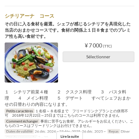
シチリアーナ コース
その日に入る食材を厳選。シェフが感じるシチリアを具現化した
当店のおまかせコースです。食材の関係上１日８食までのプレミ
ア性も高い食材です。
¥ 7 000
(TTC)
Sélectionner
１ シチリア前菜４種 ２ クスクス料理 ３ パスタ料
理 ４ メイン料理 ５ デザート すべてシェフおまか
せの日替わりの内容になります。
Petits caractères
１名様～８名様まで フリードリンクプランとの併用不
可 2018年12月22日～25日まではこちらのコースは利用できません
Comment échanger
事前に苦手なお食材、アレルギーをお伝えください。こ
ちらのコースはフリードリンクはお付けできません。
Dates de validité
26 déc. 2024 ~ 23 déc. 2025, 26 déc. 2025 ~
Repas
Dîner
Lire la suite
Qté de commande
2 ~ 20