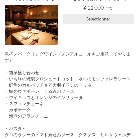
¥ 11 000
(TTC)
Sélectionner
乾杯スパークリングワイン（ノンアルコールもご用意しておりま
す）
～前菜盛り合わせ～
・いも豚の燻製プロシュートコット 水牛のモッツァレラソース
・鮮魚のカルパッチョと大羽イワシのマリネ
・鯖のヴァポーレ くるみのソース
・ウイキョウとオレンジのインサラータ
・スフィンチョーネ
・カポナータ
・海老のアランチーニ
～パスタ～
タコのラグーのトマト煮込みソース クスクス サルサヴェルデ