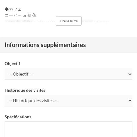
◆カフェ
コーヒー or 紅茶
Lire la suite
Dates de validité
23 déc. 2023 ~ 25 déc. 2023
Repas
Déjeuner
Informations supplémentaires
Objectif
Historique des visites
Spécifications