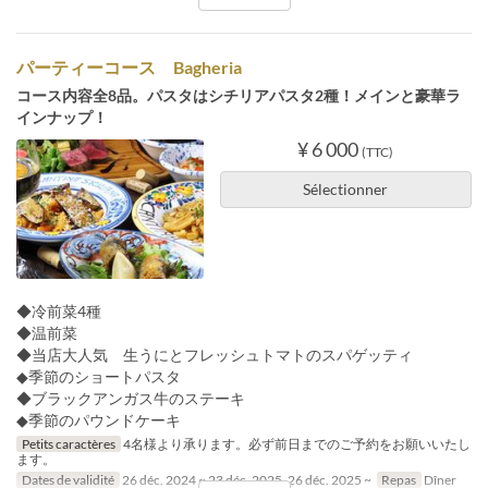
パーティーコース Bagheria
コース内容全8品。パスタはシチリアパスタ2種！メインと豪華ラ
インナップ！
¥ 6 000
(TTC)
Sélectionner
◆冷前菜4種
◆温前菜
◆当店大人気 生うにとフレッシュトマトのスパゲッティ
◆季節のショートパスタ
◆ブラックアンガス牛のステーキ
◆季節のパウンドケーキ
Petits caractères
4名様より承ります。必ず前日までのご予約をお願いいたし
ます。
Dates de validité
26 déc. 2024 ~ 23 déc. 2025, 26 déc. 2025 ~
Repas
Dîner