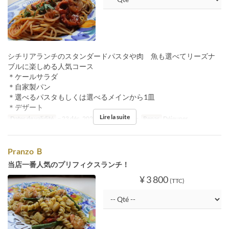
シチリアランチのスタンダードパスタや肉 魚も選べてリーズナ
ブルに楽しめる人気コース
＊ケールサラダ
＊自家製パン
＊選べるパスタもしくは選べるメインから1皿
＊デザート
Lire la suite
Dates de validité
~ 23 déc. 2024, 26 déc. 2024 ~
Repas
Déjeuner
Pranzo Ｂ
当店一番人気のプリフィクスランチ！
¥ 3 800
(TTC)