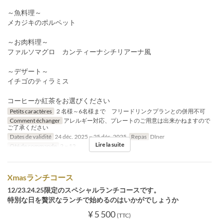
～魚料理～
メカジキのポルペット
～お肉料理～
ファルソマグロ カンティーナシチリアーナ風
～デザート～
イチゴのティラミス
コーヒーか紅茶をお選びください
Petits caractères
２名様～6名様まで フリードリンクプランとの併用不可
Comment échanger
アレルギー対応、プレートのご用意は出来かねますので
ご了承ください
Dates de validité
24 déc. 2025 ~ 25 déc. 2025
Repas
Dîner
Lire la suite
Qté de commande
2 ~ 12
Xmasランチコース
12/23.24.25限定のスペシャルランチコースです。
特別な日を贅沢なランチで始めるのはいかがでしょうか
¥ 5 500
(TTC)