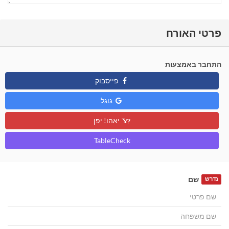
פרטי האורח
התחבר באמצעות
פייסבוק
גוגל
יאהו! יפן
TableCheck
שם
נדרש