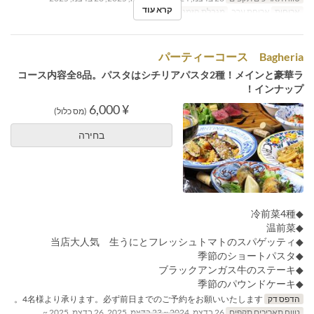
קרא עוד
ארוחות
ארוחת ערב
מגבלת הזמנה
4 ~ 20
パーティーコース Bagheria
コース内容全8品。パスタはシチリアパスタ2種！メインと豪華ラ
インナップ！
¥ 6,000
(מס כלול)
בחירה
◆冷前菜4種
◆温前菜
◆当店大人気 生うにとフレッシュトマトのスパゲッティ
◆季節のショートパスタ
◆ブラックアンガス牛のステーキ
◆季節のパウンドケーキ
הדפס דק
4名様より承ります。必ず前日までのご予約をお願いいたします。
טווח תאריכים תקפים
26 בדצמ, 2024 ~ 23 בדצמ, 2025, 26 בדצמ, 2025 ~