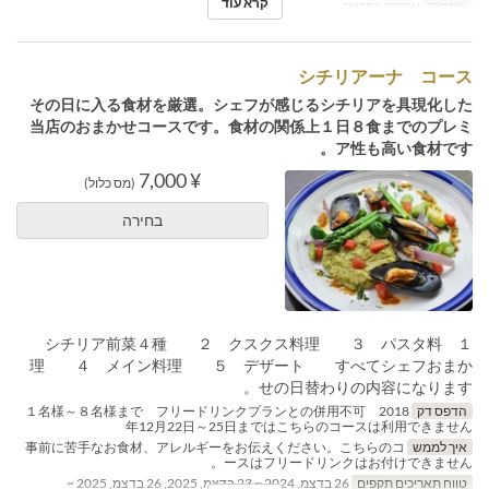
קרא עוד
ארוחות
ארוחת צהריים
シチリアーナ コース
その日に入る食材を厳選。シェフが感じるシチリアを具現化した
当店のおまかせコースです。食材の関係上１日８食までのプレミ
ア性も高い食材です。
¥ 7,000
(מס כלול)
בחירה
１ シチリア前菜４種 ２ クスクス料理 ３ パスタ料
理 ４ メイン料理 ５ デザート すべてシェフおまか
せの日替わりの内容になります。
הדפס דק
１名様～８名様まで フリードリンクプランとの併用不可 2018
年12月22日～25日まではこちらのコースは利用できません
איך לממש
事前に苦手なお食材、アレルギーをお伝えください。こちらのコ
ースはフリードリンクはお付けできません。
טווח תאריכים תקפים
26 בדצמ, 2024 ~ 23 בדצמ, 2025, 26 בדצמ, 2025 ~