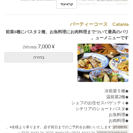
קרא עוד
ארוחות
ארוחת ערב
מגבלת הזמנה
4 ~ 20
パーティーコース Catania
前菜6種にパスタ２種、お魚料理にお肉料理までついて最高のバリ
ューメニューです。
¥ 7,000
(מס כלול)
בחירה
◆冷前菜５種
◆温前菜2種
◆シェフのお任せスパゲッティ
◆シチリアのショートパスタ
◆お魚料理
◆お肉料理
הדפס דק
4名様より承ります。必ず前日までのご予約をお願いいたします。
טווח תאריכים תקפים
26 בדצמ, 2024 ~ 23 בדצמ, 2025, 26 בדצמ, 2025 ~