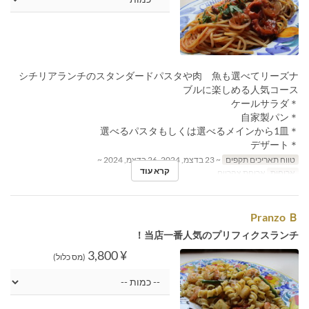
シチリアランチのスタンダードパスタや肉 魚も選べてリーズナ
ブルに楽しめる人気コース
＊ケールサラダ
＊自家製パン
＊選べるパスタもしくは選べるメインから1皿
＊デザート
טווח תאריכים תקפים
~ 23 בדצמ, 2024, 26 בדצמ, 2024 ~
קרא עוד
ארוחות
ארוחת צהריים
Pranzo Ｂ
当店一番人気のプリフィクスランチ！
¥ 3,800
(מס כלול)