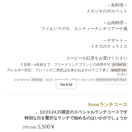
～魚料理～
メカジキのポルペット
～お肉料理～
ファルソマグロ カンティーナシチリアーナ風
～デザート～
イチゴのティラミス
コーヒーか紅茶をお選びください
הדפס דק
２名様～6名様まで フリードリンクプランとの併用不可
איך לממש
アレルギー対応、プレートのご用意は出来かねますのでご了承く
ださい
טווח תאריכים תקפים
24 בדצמ, 2025 ~ 25 בדצמ, 2025
ארוחות
ארוחת ערב
קרא עוד
מגבלת הזמנה
2 ~ 12
Xmasランチコース
12/23.24.25限定のスペシャルランチコースです。
特別な日を贅沢なランチで始めるのはいかがでしょうか
¥ 5,500
(מס כלול)