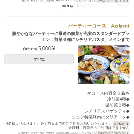
טווח תאריכים תקפים
26 בדצמ, 2024 ~ 23 בדצמ, 2025, 26 בדצמ, 2025 ~
קרא עוד
ארוחות
ארוחת ערב
מגבלת הזמנה
2 ~ 8
パーティーコース Agrigent
賑やかななパーティーに最適の前菜が充実のスタンダードプラ
ン！前菜６種にシチリアパスタ、メインまで！
¥ 5,000
(מס כלול)
בחירה
≪コース内容全６品≫
◆冷前菜4種
◆温前菜２種
◆シチリアスパゲッティ
◆シェフ特製豚肉のタリアータ
הדפס דק
4名様より承ります。必ず前日までのご予約をお願いいたします。
金曜日、祝前日のご利用はできません
טווח תאריכים תקפים
26 בדצמ, 2024 ~ 23 בדצמ, 2025, 26 בדצמ, 2025 ~