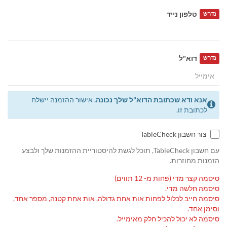
טלפון נייד
נדרש
דוא"ל
נדרש
אנא ודא שכתובת הדוא"ל שלך נכונה.
אישור ההזמנה יישלח
לכתובת זו.
צור חשבון TableCheck
עם חשבון TableCheck, תוכל לגשת להיסטוריית ההזמנות שלך ולבצע
הזמנות מחוזרות.
סיסמה קצר מדי (פחות מ- 12 תווים)
סיסמה חלשה מדי.
סיסמה חייב לכלול לפחות אות אחת גדולה, אות אחת קטנה, מספר אחד,
וסימן אחד.
סיסמה לא יכול להכיל חלק מאימייל.