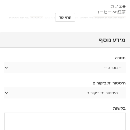
◆カフェ
コーヒー or 紅茶
קרא עוד
טווח תאריכים תקפים
23 בדצמ, 2023 ~ 25 בדצמ, 2023
ארוחות
ארוחת צהריים
מידע נוסף
מטרה
היסטוריית ביקורים
בקשות