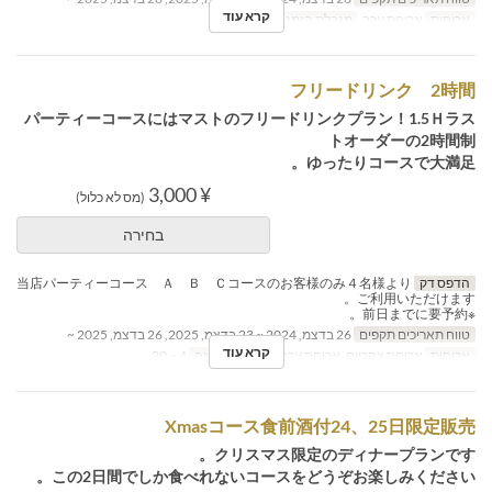
קרא עוד
ארוחות
ארוחת ערב
מגבלת הזמנה
4 ~ 20
フリードリンク 2時間
パーティーコースにはマストのフリードリンクプラン！1.5Ｈラス
トオーダーの2時間制
ゆったりコースで大満足。
¥ 3,000
(מס לא כלול)
בחירה
הדפס דק
当店パーティーコース Ａ Ｂ Ｃコースのお客様のみ４名様より
ご利用いただけます。
※前日までに要予約。
טווח תאריכים תקפים
26 בדצמ, 2024 ~ 23 בדצמ, 2025, 26 בדצמ, 2025 ~
קרא עוד
ארוחות
ארוחת צהריים, ארוחת ערב
מגבלת הזמנה
4 ~ 20
Xmasコース食前酒付24、25日限定販売
クリスマス限定のディナープランです。
この2日間でしか食べれないコースをどうぞお楽しみください。