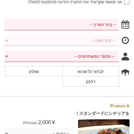
אני מאשר שקראתי את ההערה הודעה מהמקום למעלה
לבחור כל שהוא
שולחן
דלפק
Pranzo A
スタンダードにシチリアを！
¥ 2,000
(מס כלול)