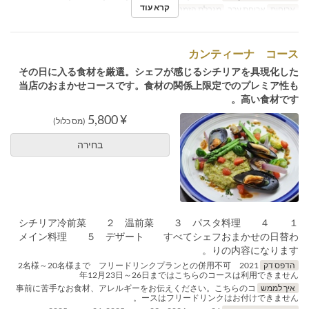
קרא עוד
ארוחות
ארוחת ערב
מגבלת הזמנה
2 ~ 20
カンティーナ コース
その日に入る食材を厳選。シェフが感じるシチリアを具現化した
当店のおまかせコースです。食材の関係上限定でのプレミア性も
高い食材です。
¥ 5,800
(מס כלול)
בחירה
１ シチリア冷前菜 ２ 温前菜 ３ パスタ料理 ４
メイン料理 ５ デザート すべてシェフおまかせの日替わ
りの内容になります。
הדפס דק
2名様～20名様まで フリードリンクプランとの併用不可 2021
年12月23日～26日まではこちらのコースは利用できません
איך לממש
事前に苦手なお食材、アレルギーをお伝えください。こちらのコ
ースはフリードリンクはお付けできません。