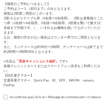
【個室のご予約につきまして】
ご予約はコース（前日まで）のみとなります。
個室は3部屋ご用意がございます。
1階:小上がりテーブル席（4名様〜6名様用）、2階:お座敷掘りごた
つ席（3名様〜4名様用、5名様〜8名様用、2部屋を繋いで最大12
名様まで可能です。）、いずれもお履物を脱いで上がっていただ
きます。
なお、個室の空きがない場合はカウンター席でのご用意となりま
す。
また、ランチコースは約90分〜2時間、ディナーコースは終了まで
約2時間〜2時間30分となります。
※当店は
「完全キャッシュレス会計」
です※
各種クレジットカードまたはスマートフォン決済をご利用くださ
い。
【対応電子マネー】
交通系電子マネー、Quick Pay、ID、EDY、WAON、nanaco、
PayPay
Je confirme que j'ai lu le « Message du commerçant » ci-dessus