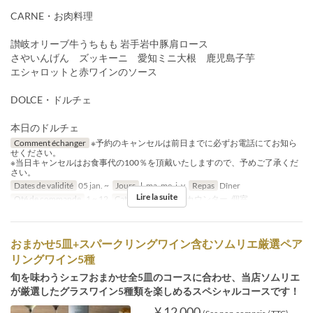
CARNE・お肉料理
讃岐オリーブ牛うちもも 岩手岩中豚肩ロース
さやいんげん ズッキーニ 愛知ミニ大根 鹿児島子芋
エシャロットと赤ワインのソース
DOLCE・ドルチェ
本日のドルチェ
Comment échanger
※予約のキャンセルは前日までに必ずお電話にてお知ら
せください。
※当日キャンセルはお食事代の100％を頂戴いたしますので、予めご了承くだ
さい。
Dates de validité
05 jan. ~
Jours
l, ma, me, j, v
Repas
Dîner
Lire la suite
Qté de commande
1 ~ 12
Catégorie de Siège
カウンター, 個室
おまかせ5皿+スパークリングワイン含むソムリエ厳選ペア
リングワイン5種
旬を味わうシェフおまかせ全5皿のコースに合わせ、当店ソムリエ
が厳選したグラスワイン5種類を楽しめるスペシャルコースです！
¥ 12 000