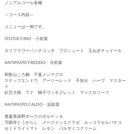
ノンアルコール各種
～コース内容～
メニューは一例です。
STUTUCCINO・小前菜
カリフラワーパンナコッタ プロシュート 玉ねぎチュイール
ANTIPASTO FREDDO・冷前菜
和歌山ころ鯛 千葉メジマグロ
スナップエンドウ アーリーレッド 不知火 ハーブ マスター
ド
紅芯大根 ウド 柚子ヴィネグレット マイクロリーフ
ANTIPASTO CALDO・温前菜
青森美保野ポークのポルケッタ
万願寺とうがらし メークインエクラゼ ルッコラセルバチコ
セミドライトマト レモン バルサミコクリーム