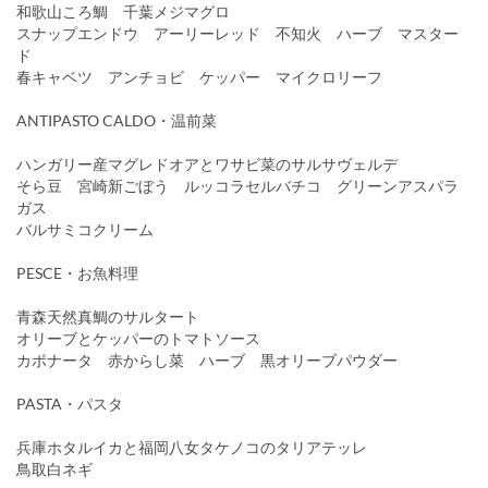
和歌山ころ鯛 千葉メジマグロ
スナップエンドウ アーリーレッド 不知火 ハーブ マスター
ド
春キャベツ アンチョビ ケッパー マイクロリーフ
ANTIPASTO CALDO・温前菜
ハンガリー産マグレドオアとワサビ菜のサルサヴェルデ
そら豆 宮崎新ごぼう ルッコラセルバチコ グリーンアスパラ
ガス
バルサミコクリーム
PESCE・お魚料理
青森天然真鯛のサルタート
オリーブとケッパーのトマトソース
カポナータ 赤からし菜 ハーブ 黒オリーブパウダー
PASTA・パスタ
兵庫ホタルイカと福岡八女タケノコのタリアテッレ
鳥取白ネギ