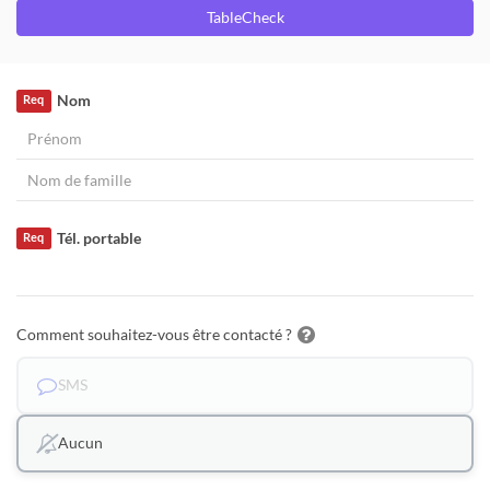
TableCheck
Nom
Req
Tél. portable
Req
Comment souhaitez-vous être contacté ?
SMS
Aucun