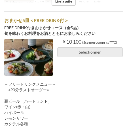
Lire la suite
Qté de commande
1 ~ 12
Catégorie de Siège
カウンター, 個室
おまかせ5皿＜FREE DRINK付＞
FREE DRINK付きおまかせコース（全5品）
旬を味わうお料理をお酒とともにお楽しみください
¥ 10 100
(Sce non compris / TTC)
Sélectionner
～フリードリンクメニュー～
※90分ラストオーダー※
瓶ビール（ハートランド）
ワイン(赤・白)
ハイボール
レモンサワー
カクテル各種