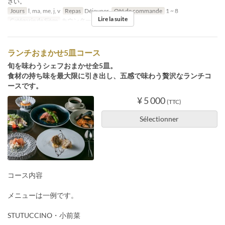
さい。
Jours
l, ma, me, j, v
Repas
Déjeuner
Qté de commande
1 ~ 8
Lire la suite
Catégorie de Siège
カウンター, 個室
ランチおまかせ5皿コース
旬を味わうシェフおまかせ全5皿。
食材の持ち味を最大限に引き出し、五感で味わう贅沢なランチコ
ースです。
¥ 5 000
(TTC)
Sélectionner
コース内容
メニューは一例です。
STUTUCCINO・小前菜