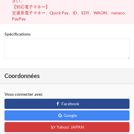
さい。
【対応電子マネー】
交通系電子マネー、Quick Pay、ID、EDY、WAON、nanaco、
PayPay
Spécifications
Coordonnées
Vous connecter avec
Facebook
Google
Yahoo! JAPAN