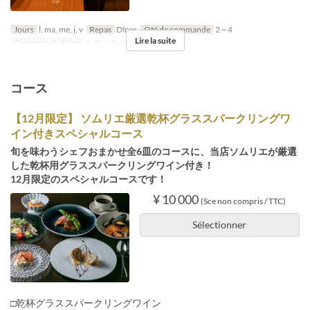
Jours
l, ma, me, j, v
Repas
Dîner
Qté de commande
2 ~ 4
Lire la suite
Catégorie de Siège
カウンター
コース
【12月限定】 ソムリエ厳選乾杯グラススパークリングワ
イン付きスペシャルコース
旬を味わうシェフおまかせ全6皿のコースに、当店ソムリエが厳選
した乾杯用グラススパークリングワイン付き！
12月限定のスペシャルコースです！
¥ 10 000
(Sce non compris / TTC)
Sélectionner
□乾杯グラススパークリングワイン