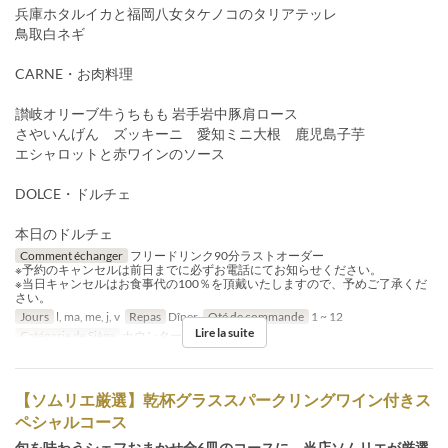
兵庫ホタルイカと福岡八女タケノコのタリアテッレ
鳥取白ネギ
CARNE・お肉料理
讃岐オリーブ牛うちもも 岩手岩中豚肩ロース
さやいんげん ズッキーニ 愛知ミニ大根 鹿児島子芋
エシャロットと赤ワインのソース
DOLCE・ドルチェ
本日のドルチェ
Comment échanger
フリードリンク90分ラストオーダー
※予約のキャンセルは前日までに必ずお電話にてお知らせください。
※当日キャンセルはお食事代の100％を頂戴いたしますので、予めご了承くだ
さい。
Jours
l, ma, me, j, v
Repas
Dîner
Qté de commande
1 ~ 12
Lire la suite
Catégorie de Siège
カウンター, 個室
【ソムリエ厳選】乾杯グラススパークリングワイン付きス
ペシャルコース
旬を味わうシェフおまかせ全6皿のコースに、当店ソムリエが厳選