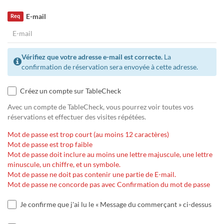
E-mail
Req
Vérifiez que votre adresse e-mail est correcte.
La
confirmation de réservation sera envoyée à cette adresse.
Créez un compte sur TableCheck
Avec un compte de TableCheck, vous pourrez voir toutes vos
réservations et effectuer des visites répétées.
Mot de passe est trop court (au moins 12 caractères)
Mot de passe est trop faible
Mot de passe doit inclure au moins une lettre majuscule, une lettre
minuscule, un chiffre, et un symbole.
Mot de passe ne doit pas contenir une partie de E-mail.
Mot de passe ne concorde pas avec Confirmation du mot de passe
Je confirme que j'ai lu le « Message du commerçant » ci-dessus