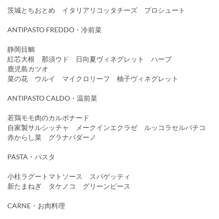
茨城とちおとめ イタリアリコッタチーズ プロシュート
ANTIPASTO FREDDO・冷前菜
静岡目鯛
紅芯大根 那須ウド 日向夏ヴィネグレット ハーブ
鹿児島カツオ
菜の花 ウルイ マイクロリーフ 柚子ヴィネグレット
ANTIPASTO CALDO・温前菜
若鶏モモ肉のカルボナード
自家製サルシッチャ メークインエクラゼ ルッコラセルバチコ
赤からし菜 グラナパダーノ
PASTA・パスタ
小柱ラグートマトソース スパゲッティ
新たまねぎ タケノコ グリーンピース
CARNE・お肉料理