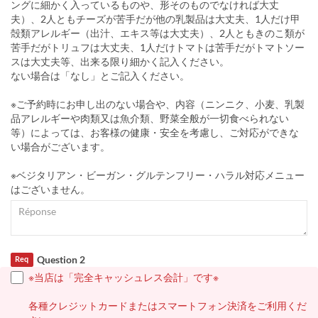
ングに細かく入っているものや、形そのものでなければ大丈
夫）、2人ともチーズが苦手だが他の乳製品は大丈夫、1人だけ甲
殻類アレルギー（出汁、エキス等は大丈夫）、2人ともきのこ類が
苦手だがトリュフは大丈夫、1人だけトマトは苦手だがトマトソー
スは大丈夫等、出来る限り細かく記入ください。
ない場合は「なし」とご記入ください。
※ご予約時にお申し出のない場合や、内容（ニンニク、小麦、乳製
品アレルギーや肉類又は魚介類、野菜全般が一切食べられない
等）によっては、お客様の健康・安全を考慮し、ご対応ができな
い場合がございます。
※ベジタリアン・ビーガン・グルテンフリー・ハラル対応メニュー
はございません。
Question 2
Req
※当店は「完全キャッシュレス会計」です※
各種クレジットカードまたはスマートフォン決済をご利用くだ