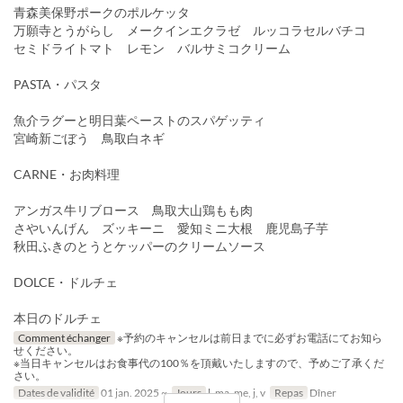
青森美保野ポークのポルケッタ
万願寺とうがらし メークインエクラゼ ルッコラセルバチコ
セミドライトマト レモン バルサミコクリーム
PASTA・パスタ
魚介ラグーと明日葉ペーストのスパゲッティ
宮崎新ごぼう 鳥取白ネギ
CARNE・お肉料理
アンガス牛リブロース 鳥取大山鶏もも肉
さやいんげん ズッキーニ 愛知ミニ大根 鹿児島子芋
秋田ふきのとうとケッパーのクリームソース
DOLCE・ドルチェ
本日のドルチェ
Comment échanger
※予約のキャンセルは前日までに必ずお電話にてお知ら
せください。
※当日キャンセルはお食事代の100％を頂戴いたしますので、予めご了承くだ
さい。
Dates de validité
01 jan. 2025 ~
Jours
l, ma, me, j, v
Repas
Dîner