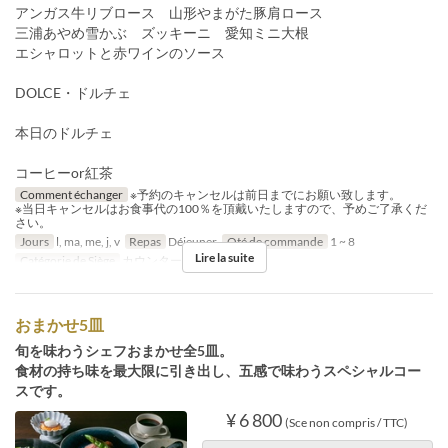
アンガス牛リブロース 山形やまがた豚肩ロース
三浦あやめ雪かぶ ズッキーニ 愛知ミニ大根
エシャロットと赤ワインのソース
DOLCE・ドルチェ
本日のドルチェ
コーヒーor紅茶
Comment échanger
※予約のキャンセルは前日までにお願い致します。
※当日キャンセルはお食事代の100％を頂戴いたしますので、予めご了承くだ
さい。
Jours
l, ma, me, j, v
Repas
Déjeuner
Qté de commande
1 ~ 8
Lire la suite
Catégorie de Siège
カウンター, 個室
おまかせ5皿
旬を味わうシェフおまかせ全5皿。
食材の持ち味を最大限に引き出し、五感で味わうスペシャルコー
スです。
¥ 6 800
(Sce non compris / TTC)