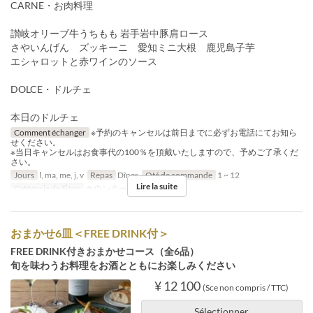
CARNE・お肉料理
讃岐オリーブ牛うちもも 岩手岩中豚肩ロース
さやいんげん ズッキーニ 愛知ミニ大根 鹿児島子芋
エシャロットと赤ワインのソース
DOLCE・ドルチェ
本日のドルチェ
Comment échanger
※予約のキャンセルは前日までに必ずお電話にてお知ら
せください。
※当日キャンセルはお食事代の100％を頂戴いたしますので、予めご了承くだ
さい。
Jours
l, ma, me, j, v
Repas
Dîner
Qté de commande
1 ~ 12
Lire la suite
Catégorie de Siège
カウンター, 個室
おまかせ6皿＜FREE DRINK付＞
FREE DRINK付きおまかせコース（全6品）
旬を味わうお料理をお酒とともにお楽しみください
¥ 12 100
(Sce non compris / TTC)
Sélectionner