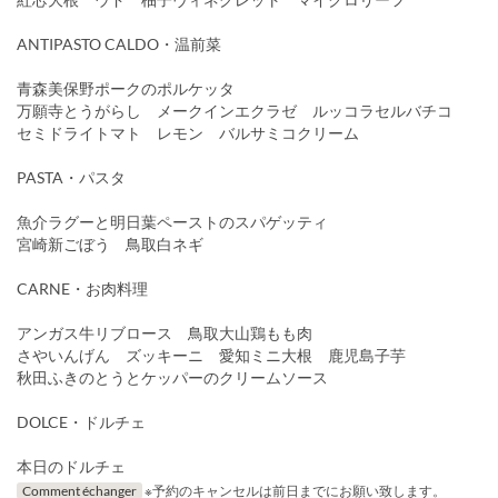
ANTIPASTO CALDO・温前菜
青森美保野ポークのポルケッタ
万願寺とうがらし メークインエクラゼ ルッコラセルバチコ
セミドライトマト レモン バルサミコクリーム
PASTA・パスタ
魚介ラグーと明日葉ペーストのスパゲッティ
宮崎新ごぼう 鳥取白ネギ
CARNE・お肉料理
アンガス牛リブロース 鳥取大山鶏もも肉
さやいんげん ズッキーニ 愛知ミニ大根 鹿児島子芋
秋田ふきのとうとケッパーのクリームソース
DOLCE・ドルチェ
本日のドルチェ
Comment échanger
※予約のキャンセルは前日までにお願い致します。