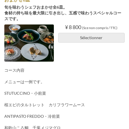
旬を味わうシェフおまかせ全6皿。
食材の持ち味を最大限に引き出し、五感で味わうスペシャルコー
スです。
¥ 8 800
(Sce non compris / TTC)
Sélectionner
コース内容
メニューは一例です。
STUTUCCINO・小前菜
桜エビのタルトレット カリフラワームース
ANTIPASTO FREDDO・冷前菜
和歌山ころ鯛 千葉メジマグロ