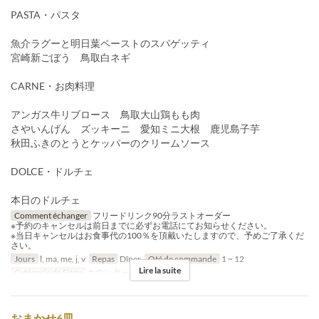
PASTA・パスタ
魚介ラグーと明日葉ペーストのスパゲッティ
宮崎新ごぼう 鳥取白ネギ
CARNE・お肉料理
アンガス牛リブロース 鳥取大山鶏もも肉
さやいんげん ズッキーニ 愛知ミニ大根 鹿児島子芋
秋田ふきのとうとケッパーのクリームソース
DOLCE・ドルチェ
本日のドルチェ
Comment échanger
フリードリンク90分ラストオーダー
※予約のキャンセルは前日までに必ずお電話にてお知らせください。
※当日キャンセルはお食事代の100％を頂戴いたしますので、予めご了承くだ
さい。
Jours
l, ma, me, j, v
Repas
Dîner
Qté de commande
1 ~ 12
Lire la suite
Catégorie de Siège
カウンター, 個室
おまかせ6皿