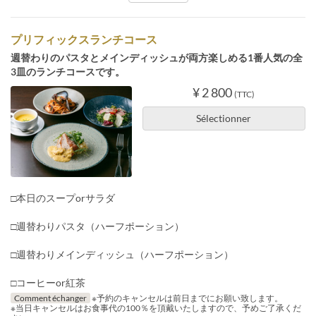
プリフィックスランチコース
週替わりのパスタとメインディッシュが両方楽しめる1番人気の全
3皿のランチコースです。
¥ 2 800
(TTC)
Sélectionner
□本日のスープorサラダ
□週替わりパスタ（ハーフポーション）
□週替わりメインディッシュ（ハーフポーション）
□コーヒーor紅茶
Comment échanger
※予約のキャンセルは前日までにお願い致します。
※当日キャンセルはお食事代の100％を頂戴いたしますので、予めご了承くだ