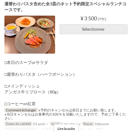
週替わりパスタ含めた全3皿のネット予約限定スペシャルランチコ
ースです。
¥ 3 500
(TTC)
Sélectionner
□本日のスープorサラダ
□週替わりパスタ（ハーフポーション）
□メインディッシュ
アンガス牛リブロース（80g）
□コーヒーor紅茶
Comment échanger
※予約のキャンセルは前日までにお願い致します。
※当日キャンセルはお食事代の100％を頂戴いたしますので、予めご了承くだ
さい。
Dates de validité
03 août. ~
Jours
l, ma, me, j, v
Repas
Déjeuner
Lire la suite
Qté de commande
1 ~ 8
Catégorie de Siège
カウンター, 個室