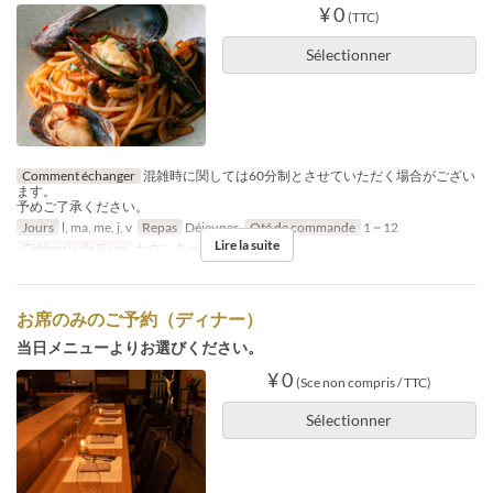
¥ 0
(TTC)
Sélectionner
Comment échanger
混雑時に関しては60分制とさせていただく場合がござい
ます。
予めご了承ください。
Jours
l, ma, me, j, v
Repas
Déjeuner
Qté de commande
1 ~ 12
Lire la suite
Catégorie de Siège
カウンター
お席のみのご予約（ディナー）
当日メニューよりお選びください。
¥ 0
(Sce non compris / TTC)
Sélectionner