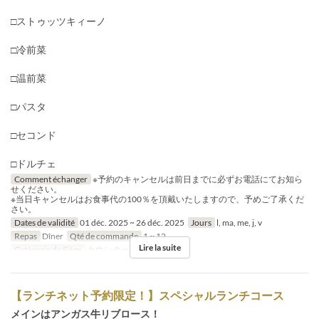
□ストゥッツキィーノ
□冷前菜
□温前菜
□パスタ
□セコンド
□ドルチェ
Comment échanger
※予約のキャンセルは前日までに必ずお電話にてお知ら
せください。
※当日キャンセルはお食事代の100％を頂戴いたしますので、予めご了承くだ
さい。
Dates de validité
01 déc. 2025 ~ 26 déc. 2025
Jours
l, ma, me, j, v
Repas
Dîner
Qté de commande
1 ~ 12
Lire la suite
Catégorie de Siège
カウンター, 個室
【ランチネット予約限定！】スペシャルランチコース
メインはアンガス牛リブロース！