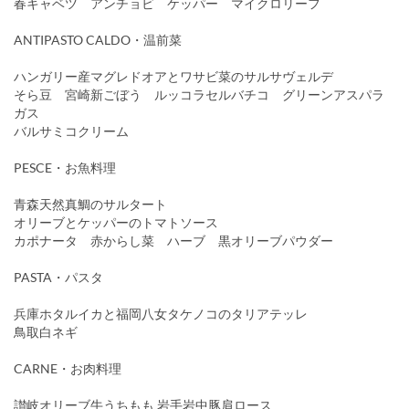
春キャベツ アンチョビ ケッパー マイクロリーフ
ANTIPASTO CALDO・温前菜
ハンガリー産マグレドオアとワサビ菜のサルサヴェルデ
そら豆 宮崎新ごぼう ルッコラセルバチコ グリーンアスパラ
ガス
バルサミコクリーム
PESCE・お魚料理
青森天然真鯛のサルタート
オリーブとケッパーのトマトソース
カポナータ 赤からし菜 ハーブ 黒オリーブパウダー
PASTA・パスタ
兵庫ホタルイカと福岡八女タケノコのタリアテッレ
鳥取白ネギ
CARNE・お肉料理
讃岐オリーブ牛うちもも 岩手岩中豚肩ロース