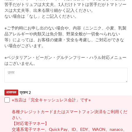
苦手だがトリュフは大丈夫、1人だけトマトは苦手だがトマトソー
スは大丈夫等、出来る限り細かく記入ください。
ない場合は「なし」とご記入ください。
※ご予約時にお申し出のない場合や、内容（ニンニク、小麦、乳製
品アレルギーや肉類又は魚介類、野菜全般が一切食べられない
等）によっては、お客様の健康・安全を考慮し、ご対応ができな
い場合がございます。
※ベジタリアン・ビーガン・グルテンフリー・ハラル対応メニュー
はございません。
प्रश्न 2
आवश्यक
※当店は「完全キャッシュレス会計」です※
各種クレジットカードまたはスマートフォン決済をご利用くだ
さい。
【対応電子マネー】
交通系電子マネー、Quick Pay、ID、EDY、WAON、nanaco、