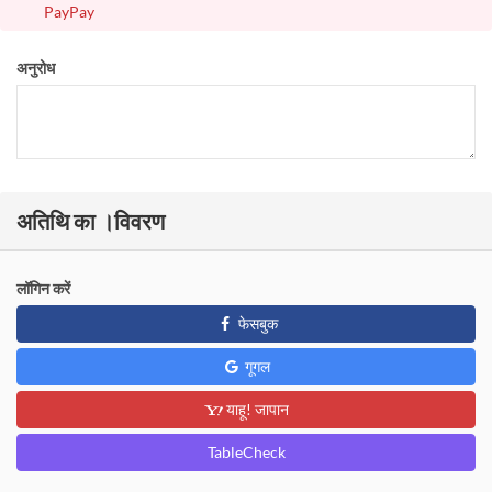
PayPay
अनुरोध
अतिथि का ।विवरण
लॉगिन करें
फेसबुक
गूगल
याहू! जापान
TableCheck