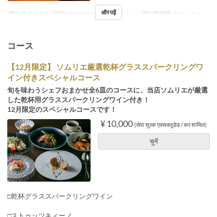
और पढ़ें
दिन
सो, मं, बु, गु, शु
भोजन
रात का खाना
आदेश सीमा
2 ~ 4
सीट की श्रेणी
カウンター
コース
【12月限定】 ソムリエ厳選乾杯グラススパークリングワ
イン付きスペシャルコース
旬を味わうシェフおまかせ全6皿のコースに、当店ソムリエが厳選
した乾杯用グラススパークリングワイン付き！
12月限定のスペシャルコースです！
¥ 10,000
(सेवा शुल्क एक्सक्लूडेड / कर शामिल)
चुनें
□乾杯グラススパークリングワイン
□ストゥッツキィーノ