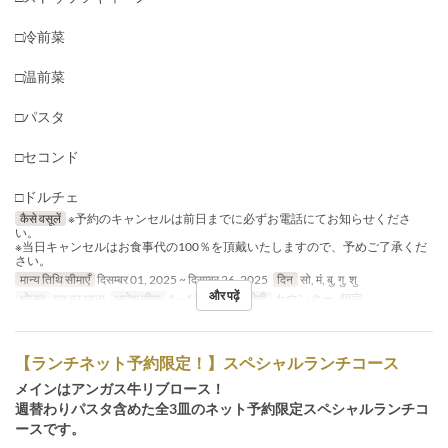
□冷前菜
□温前菜
□パスタ
□セコンド
□ドルチェ
कैसे वसूलें
※予約のキャンセルは前日までに必ずお電話にてお知らせくださ
い。
※当日キャンセルはお食事代の100％を頂戴いたしますので、予めご了承くだ
さい。
मान्य तिथि सीमाएँ
दिसम्बर 01, 2025 ~ दिसम्बर 26, 2025
दिन
सो, मं, बु, गु, शु
और पढ़ें
भोजन
रात का खाना
आदेश सीमा
1 ~ 12
सीट की श्रेणी
カウンター, 個室
【ランチネット予約限定！】スペシャルランチコース
メインはアンガス牛リブロース！
週替わりパスタ含めた全3皿のネット予約限定スペシャルランチコ
ースです。