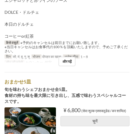
エシャロットと赤ワインのソース
DOLCE・ドルチェ
本日のドルチェ
コーヒーor紅茶
कैसे वसूलें
※予約のキャンセルは前日までにお願い致します。
※当日キャンセルはお食事代の100％を頂戴いたしますので、予めご了承くだ
さい。
दिन
सो, मं, बु, गु, शु
भोजन
दोपहर का खाना
आदेश सीमा
1 ~ 8
और पढ़ें
सीट की श्रेणी
カウンター, 個室
おまかせ5皿
旬を味わうシェフおまかせ全5皿。
食材の持ち味を最大限に引き出し、五感で味わうスペシャルコー
スです。
¥ 6,800
(सेवा शुल्क एक्सक्लूडेड / कर शामिल)
चुनें