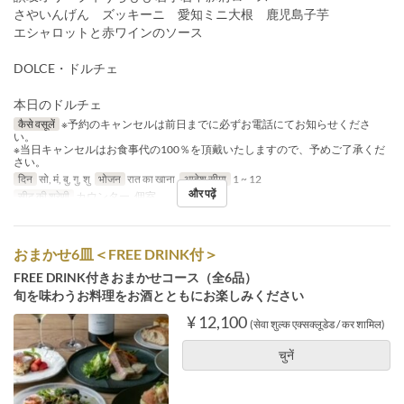
さやいんげん ズッキーニ 愛知ミニ大根 鹿児島子芋
エシャロットと赤ワインのソース
DOLCE・ドルチェ
本日のドルチェ
कैसे वसूलें
※予約のキャンセルは前日までに必ずお電話にてお知らせくださ
い。
※当日キャンセルはお食事代の100％を頂戴いたしますので、予めご了承くだ
さい。
दिन
सो, मं, बु, गु, शु
भोजन
रात का खाना
आदेश सीमा
1 ~ 12
और पढ़ें
सीट की श्रेणी
カウンター, 個室
おまかせ6皿＜FREE DRINK付＞
FREE DRINK付きおまかせコース（全6品）
旬を味わうお料理をお酒とともにお楽しみください
¥ 12,100
(सेवा शुल्क एक्सक्लूडेड / कर शामिल)
चुनें