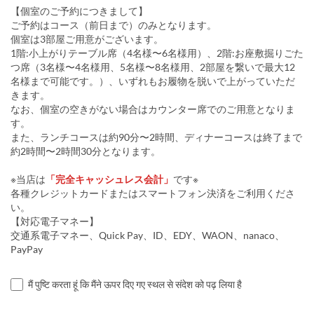
【個室のご予約につきまして】
ご予約はコース（前日まで）のみとなります。
個室は3部屋ご用意がございます。
1階:小上がりテーブル席（4名様〜6名様用）、2階:お座敷掘りごた
つ席（3名様〜4名様用、5名様〜8名様用、2部屋を繋いで最大12
名様まで可能です。）、いずれもお履物を脱いで上がっていただ
きます。
なお、個室の空きがない場合はカウンター席でのご用意となりま
す。
また、ランチコースは約90分〜2時間、ディナーコースは終了まで
約2時間〜2時間30分となります。
※当店は
「完全キャッシュレス会計」
です※
各種クレジットカードまたはスマートフォン決済をご利用くださ
い。
【対応電子マネー】
交通系電子マネー、Quick Pay、ID、EDY、WAON、nanaco、
PayPay
मैं पुष्टि करता हूं कि मैंने ऊपर दिए गए स्थल से संदेश को पढ़ लिया है