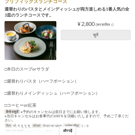
プリフィックスランチコース
週替わりのパスタとメインディッシュが両方楽しめる1番人気の全
3皿のランチコースです。
¥ 2,800
(कर शामिल।)
चुनें
□本日のスープorサラダ
□週替わりパスタ（ハーフポーション）
□週替わりメインディッシュ（ハーフポーション）
□コーヒーor紅茶
कैसे वसूलें
※予約のキャンセルは前日までにお願い致します。
※当日キャンセルはお食事代の100％を頂戴いたしますので、予めご了承くだ
さい。
दिन
सो, मं, बु, गु, शु
भोजन
दोपहर का खाना
आदेश सीमा
1 ~ 8
और पढ़ें
सीट की श्रेणी
カウンター, 個室