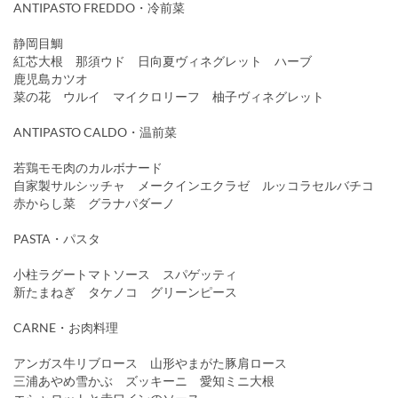
ANTIPASTO FREDDO・冷前菜
静岡目鯛
紅芯大根 那須ウド 日向夏ヴィネグレット ハーブ
鹿児島カツオ
菜の花 ウルイ マイクロリーフ 柚子ヴィネグレット
ANTIPASTO CALDO・温前菜
若鶏モモ肉のカルボナード
自家製サルシッチャ メークインエクラゼ ルッコラセルバチコ
赤からし菜 グラナパダーノ
PASTA・パスタ
小柱ラグートマトソース スパゲッティ
新たまねぎ タケノコ グリーンピース
CARNE・お肉料理
アンガス牛リブロース 山形やまがた豚肩ロース
三浦あやめ雪かぶ ズッキーニ 愛知ミニ大根