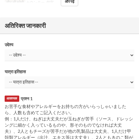
और पढ़ें
सीट की श्रेणी
カウンター, 個室
अतिरिक्त जानकारी
उद्देश्य
यात्रा इतिहास
प्रश्न 1
आवश्यक
お苦手な食材やアレルギーをお持ちの方がいらっしゃいました
ら、人数も含めてご記入ください。
例：1人だけ、ねぎは大丈夫だが玉ねぎが苦手（ソース、ドレッシ
ングに細かく入っているものや、形そのものでなければ大丈
夫）、2人ともチーズが苦手だが他の乳製品は大丈夫、1人だけ甲
殻類アレルギー（出汁、エキス等は大丈夫）、2人ともきのこ類が