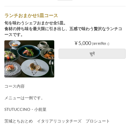
ランチおまかせ5皿コース
旬を味わうシェフおまかせ全5皿。
食材の持ち味を最大限に引き出し、五感で味わう贅沢なランチコ
ースです。
¥ 5,000
(कर शामिल।)
चुनें
コース内容
メニューは一例です。
STUTUCCINO・小前菜
茨城とちおとめ イタリアリコッタチーズ プロシュート