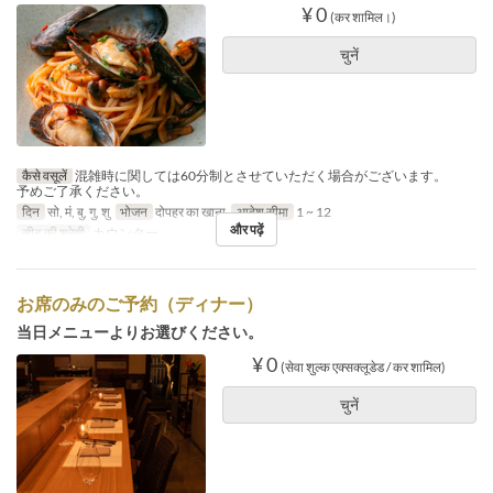
¥ 0
(कर शामिल।)
चुनें
कैसे वसूलें
混雑時に関しては60分制とさせていただく場合がございます。
予めご了承ください。
दिन
सो, मं, बु, गु, शु
भोजन
दोपहर का खाना
आदेश सीमा
1 ~ 12
और पढ़ें
सीट की श्रेणी
カウンター
お席のみのご予約（ディナー）
当日メニューよりお選びください。
¥ 0
(सेवा शुल्क एक्सक्लूडेड / कर शामिल)
चुनें