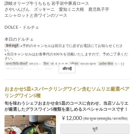
讃岐オリーブ牛うちもも 岩手岩中豚肩ロース
さやいんげん ズッキーニ 愛知ミニ大根 鹿児島子芋
エシャロットと赤ワインのソース
DOLCE・ドルチェ
本日のドルチェ
कैसे वसूलें
※予約のキャンセルは前日までに必ずお電話にてお知らせくださ
い。
※当日キャンセルはお食事代の100％を頂戴いたしますので、予めご了承くだ
さい。
मान्य तिथि सीमाएँ
जन 05 ~
दिन
सो, मं, बु, गु, शु
भोजन
रात का खाना
आदेश सीमा
1 ~ 12
और पढ़ें
सीट की श्रेणी
カウンター, 個室
おまかせ5皿+スパークリングワイン含むソムリエ厳選ペア
リングワイン5種
旬を味わうシェフおまかせ全5皿のコースに合わせ、当店ソムリエ
が厳選したグラスワイン5種類を楽しめるスペシャルコースです！
¥ 12,000
(सेवा शुल्क एक्सक्लूडेड / कर शामिल)
चुनें