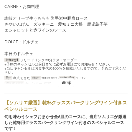
CARNE・お肉料理
讃岐オリーブ牛うちもも 岩手岩中豚肩ロース
さやいんげん ズッキーニ 愛知ミニ大根 鹿児島子芋
エシャロットと赤ワインのソース
DOLCE・ドルチェ
本日のドルチェ
कैसे वसूलें
フリードリンク90分ラストオーダー
※予約のキャンセルは前日までに必ずお電話にてお知らせください。
※当日キャンセルはお食事代の100％を頂戴いたしますので、予めご了承くだ
さい。
दिन
सो, मं, बु, गु, शु
भोजन
रात का खाना
आदेश सीमा
1 ~ 12
और पढ़ें
सीट की श्रेणी
カウンター, 個室
【ソムリエ厳選】乾杯グラススパークリングワイン付きス
ペシャルコース
旬を味わうシェフおまかせ全6皿のコースに、当店ソムリエが厳選
した乾杯用グラススパークリングワイン付きのスペシャルコース
です！