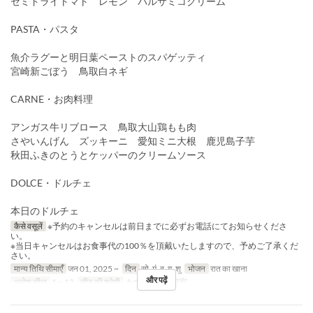
セミドライトマト レモン バルサミコクリーム
PASTA・パスタ
魚介ラグーと明日葉ペーストのスパゲッティ
宮崎新ごぼう 鳥取白ネギ
CARNE・お肉料理
アンガス牛リブロース 鳥取大山鶏もも肉
さやいんげん ズッキーニ 愛知ミニ大根 鹿児島子芋
秋田ふきのとうとケッパーのクリームソース
DOLCE・ドルチェ
本日のドルチェ
कैसे वसूलें
※予約のキャンセルは前日までに必ずお電話にてお知らせくださ
い。
※当日キャンセルはお食事代の100％を頂戴いたしますので、予めご了承くだ
さい。
मान्य तिथि सीमाएँ
जन 01, 2025 ~
दिन
सो, मं, बु, गु, शु
भोजन
रात का खाना
और पढ़ें
आदेश सीमा
1 ~ 12
सीट की श्रेणी
カウンター, 個室