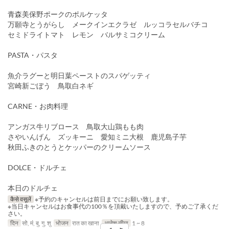
青森美保野ポークのポルケッタ
万願寺とうがらし メークインエクラゼ ルッコラセルバチコ
セミドライトマト レモン バルサミコクリーム
PASTA・パスタ
魚介ラグーと明日葉ペーストのスパゲッティ
宮崎新ごぼう 鳥取白ネギ
CARNE・お肉料理
アンガス牛リブロース 鳥取大山鶏もも肉
さやいんげん ズッキーニ 愛知ミニ大根 鹿児島子芋
秋田ふきのとうとケッパーのクリームソース
DOLCE・ドルチェ
本日のドルチェ
कैसे वसूलें
※予約のキャンセルは前日までにお願い致します。
※当日キャンセルはお食事代の100％を頂戴いたしますので、予めご了承くだ
さい。
दिन
सो, मं, बु, गु, शु
भोजन
रात का खाना
आदेश सीमा
1 ~ 8