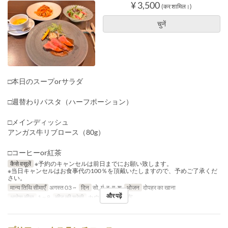
¥ 3,500
(कर शामिल।)
चुनें
□本日のスープorサラダ
□週替わりパスタ（ハーフポーション）
□メインディッシュ
アンガス牛リブロース（80g）
□コーヒーor紅茶
कैसे वसूलें
※予約のキャンセルは前日までにお願い致します。
※当日キャンセルはお食事代の100％を頂戴いたしますので、予めご了承くだ
さい。
मान्य तिथि सीमाएँ
अगस्त 03 ~
दिन
सो, मं, बु, गु, शु
भोजन
दोपहर का खाना
और पढ़ें
आदेश सीमा
1 ~ 8
सीट की श्रेणी
カウンター, 個室