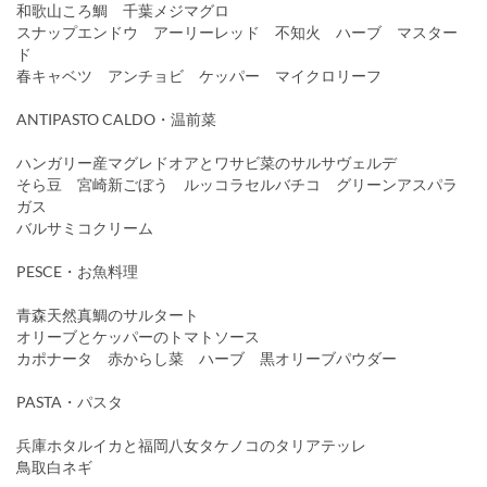
和歌山ころ鯛 千葉メジマグロ
スナップエンドウ アーリーレッド 不知火 ハーブ マスター
ド
春キャベツ アンチョビ ケッパー マイクロリーフ
ANTIPASTO CALDO・温前菜
ハンガリー産マグレドオアとワサビ菜のサルサヴェルデ
そら豆 宮崎新ごぼう ルッコラセルバチコ グリーンアスパラ
ガス
バルサミコクリーム
PESCE・お魚料理
青森天然真鯛のサルタート
オリーブとケッパーのトマトソース
カポナータ 赤からし菜 ハーブ 黒オリーブパウダー
PASTA・パスタ
兵庫ホタルイカと福岡八女タケノコのタリアテッレ
鳥取白ネギ