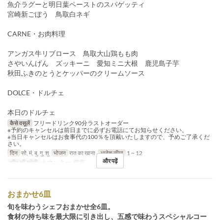
魚介ラグーと明日葉ペーストのスパゲッティ
宮崎新ごぼう 鳥取白ネギ
CARNE・お肉料理
アンガス牛リブロース 鳥取大山鶏もも肉
さやいんげん ズッキーニ 愛知ミニ大根 鹿児島子芋
秋田ふきのとうとケッパーのクリームソース
DOLCE・ドルチェ
本日のドルチェ
कैसे वसूलें
フリードリンク90分ラストオーダー
※予約のキャンセルは前日までに必ずお電話にてお知らせください。
※当日キャンセルはお食事代の100％を頂戴いたしますので、予めご了承くだ
さい。
दिन
सो, मं, बु, गु, शु
भोजन
रात का खाना
आदेश सीमा
1 ~ 12
और पढ़ें
सीट की श्रेणी
カウンター, 個室
おまかせ6皿
旬を味わうシェフおまかせ全6皿。
食材の持ち味を最大限に引き出し、五感で味わうスペシャルコー