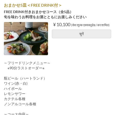
おまかせ5皿＜FREE DRINK付＞
FREE DRINK付きおまかせコース（全5品）
旬を味わうお料理をお酒とともにお楽しみください
¥ 10,100
(सेवा शुल्क एक्सक्लूडेड / कर शामिल)
चुनें
～フリードリンクメニュー～
※90分ラストオーダー※
瓶ビール（ハートランド）
ワイン(赤・白)
ハイボール
レモンサワー
カクテル各種
ノンアルコール各種
～コース内容～