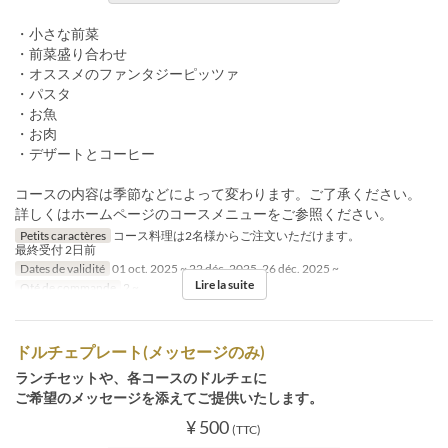
・小さな前菜
・前菜盛り合わせ
・オススメのファンタジーピッツァ
・パスタ
・お魚
・お肉
・デザートとコーヒー
コースの内容は季節などによって変わります。ご了承ください。
詳しくはホームページのコースメニューをご参照ください。
Petits caractères
コース料理は2名様からご注文いただけます。
最終受付 2日前
Dates de validité
01 oct. 2025 ~ 22 déc. 2025, 26 déc. 2025 ~
Lire la suite
Qté de commande
2 ~
ドルチェプレート(メッセージのみ)
ランチセットや、各コースのドルチェに
ご希望のメッセージを添えてご提供いたします。
¥ 500
(TTC)