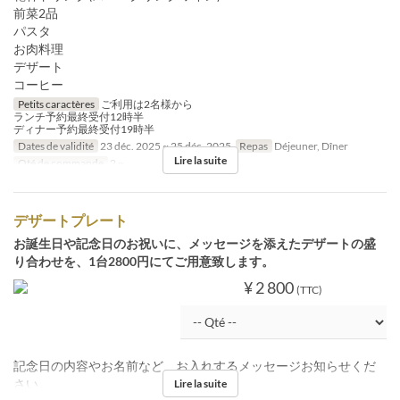
前菜2品
パスタ
お肉料理
デザート
コーヒー
Petits caractères
ご利用は2名様から
ランチ予約最終受付12時半
ディナー予約最終受付19時半
Dates de validité
23 déc. 2025 ~ 25 déc. 2025
Repas
Déjeuner, Dîner
Lire la suite
Qté de commande
2 ~
デザートプレート
お誕生日や記念日のお祝いに、メッセージを添えたデザートの盛
り合わせを、1台2800円にてご用意致します。
¥ 2 800
(TTC)
記念日の内容やお名前など、お入れするメッセージお知らせくだ
さい。
Lire la suite