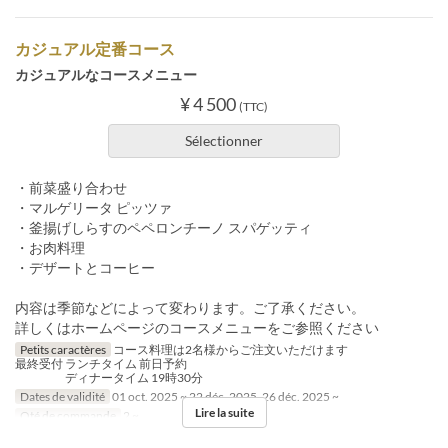
カジュアル定番コース
カジュアルなコースメニュー
¥ 4 500
(TTC)
Sélectionner
・前菜盛り合わせ
・マルゲリータ ピッツァ
・釜揚げしらすのペペロンチーノ スパゲッティ
・お肉料理
・デザートとコーヒー
内容は季節などによって変わります。ご了承ください。
詳しくはホームページのコースメニューをご参照ください
Petits caractères
コース料理は2名様からご注文いただけます
最終受付 ランチタイム 前日予約
ディナータイム 19時30分
Dates de validité
01 oct. 2025 ~ 22 déc. 2025, 26 déc. 2025 ~
Lire la suite
Qté de commande
2 ~