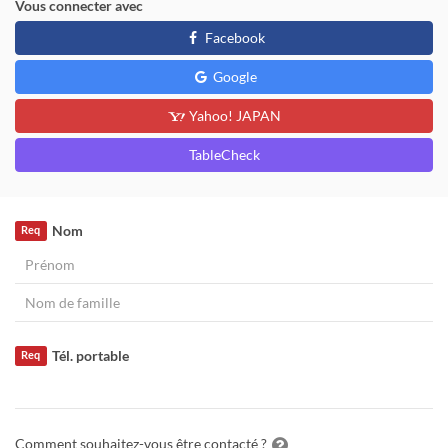
Vous connecter avec
Facebook
Google
Yahoo! JAPAN
TableCheck
Nom
Req
Tél. portable
Req
Comment souhaitez-vous être contacté ?