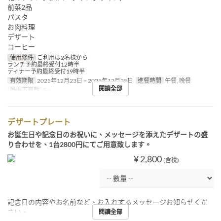
前菜2品
パスタ
お肉料理
デザート
コーヒー
使用條件
ご利用は2名様から
ランチ予約最終受付12時半
ディナー予約最終受付19時半
有效期限
2025年12月23日 ~ 2025年12月25日
進餐時間
午餐, 晚餐
閱讀全部
最大下單數
2 ~
デザートプレート
お誕生日や記念日のお祝いに、メッセージを添えたデザートの盛
り合わせを、1台2800円にてご用意致します。
¥ 2,800
(含稅)
記念日の内容やお名前など、お入れするメッセージお知らせくだ
さい。
閱讀全部