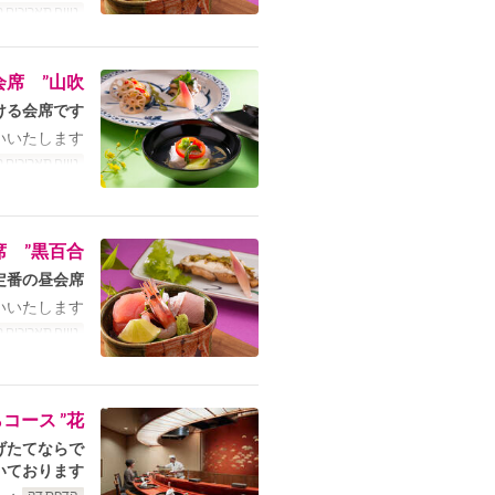
טווח תאריכים 
席 ”山吹”
る会席です。
いたします。
טווח תאריכים 
 ”黒百合”
番の昼会席。
いたします。
טווח תאריכים 
ース ”花”
げたてならで
ております。
הדפס דק
 ”竹” ￥14,000」もランチタイムにご注文いただけます。