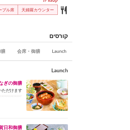
קטגוריה
ーブル席
天婦羅カウンター
קורסים
御膳
会席・御膳
Launch
Launch
なぎの御膳
ただけます。
טווח תאריכים 
賀日和御膳