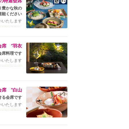
の特選会席
り豊かな秋の
能ください。
いたします。
טווח תאריכים 
席 ”羽衣”
席料理です。
いたします。
טווח תאריכים 
席 ”白山”
る会席です。
いたします。
טווח תאריכים 