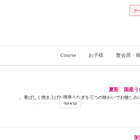
テ
Course
お子様
蟹会席・
夏彩 国産う
香ばしく焼き上げた国産うなぎを三つの味わいでお愉しみい
קרא עוד
תקפים
01 ביול, 2025 ~ 31 באוג
ארוחות
ארוחת צהריים
מגבלת הזמנה
~ 4
加