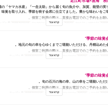
近江町市場×雲海 秋
場の「ヤマカ水産」「一念太助」から届く旬の魚介や、加賀、能登の実
味覚を取り入れ、季節を映す会席に仕立てました。豊かな味わいをご堪
個室ご利用の際は、直接お電話でのご予約をお願い
קרא עוד
תקפים
01 בספט ~ 31 באוק
ארוחות
ארוחת צהריים, ארוחת ערב
קטגוריית מקום
テーブル席
季節の味覚会
地元の旬の幸を心ゆくまでご堪能いただける、丹精込めた会
個室ご利用の際は、直接お電話でのご予約をお願い
קרא עוד
תקפים
05 בינו ~
ארוחות
ארוחת צהריים, ארוחת ערב
קטגוריית מקום
テーブル席
季節の味覚会
旬の石川の海の幸、山の幸をご堪能いただけ
個室ご利用の際は、直接お電話でのご予約をお願い
קרא עוד
תקפים
05 בינו ~
ארוחות
ארוחת צהריים, ארוחת ערב
קטגוריית מקום
テーブル席