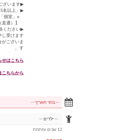
▶席の指定につきましては、ご要望に添え兼ねる場合がございます。
▶「5名以上」または「個室」をご予約の際は、直接お電話でのご予約をお願いいたします。
※「個室」のご利用は前日までのご予約が必要です。
【TEL 076-224-9805（直通）】
▶予約のキャンセル、人数変更は前日までにご連絡ください。
し受けます。
合がございま
す。
らせはこちら
はこちらから
12 שנים ומתחת