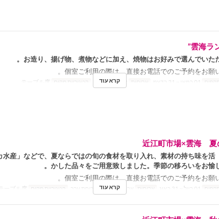
雲海ラン
お造り、揚げ物、煮物などに加え、焼物はお好みで選んでいただ
個室ご利用の際は、直接お電話でのご予約をお願い
קרא עוד
תקפים
01 במאי ~ 31 בדצמ
ארוחות
ארוחת צהריים
קטגוריית מקום
テーブル席
近江町市場×雲海 夏
」や「ヤマカ水産」などで、夏ならではの旬の食材を取り入れ、素材の持ち味を活
かした品々をご用意致しました。季節の移ろいをお愉し
個室ご利用の際は、直接お電話でのご予約をお願い
קרא עוד
תקפים
01 ביול ~ 31 באוג
ארוחות
ארוחת צהריים, ארוחת ערב
קטגוריית מקום
テーブル席