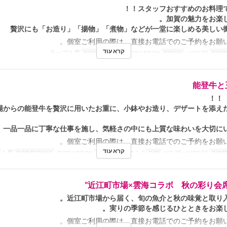
スタッフおすすめのお料理で
加賀の魅力をお楽し
贅沢にも「お造り」「揚物」「煮物」などが一堂に楽しめる美しい
個室ご利用の際は、直接お電話でのご予約をお願い
קרא עוד
תקפים
05 בינו ~
ארוחות
ארוחת צהריים
קטגוריית מקום
テーブル席
能登牛と
場からの能登牛を贅沢に用いたお重に、小鉢やお造り、デザートを添え
一品一品に丁寧な仕事を施し、気軽さの中にも上質な味わいを大切にい
個室ご利用の際は、直接お電話でのご予約をお願い
קרא עוד
תקפים
01 במאי ~ 30 ביונ
ימים
ב, ג, ד, ה, ו
ארוחות
ארוחת צהריים
קטגוריית מקום
テーブル席
近江町市場×雲海コラボ 秋の彩り会席
近江町市場から届く、旬の魚介と秋の味覚と取り入
実りの季節を感じるひとときをお楽し
個室ご利用の際は、直接お電話でのご予約をお願い