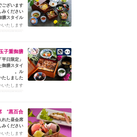
ございます！！
みください。
御膳スタイル
いたします。
טווח תאריכים 
玉子重御膳
「平日限定」！！
た御膳スタイ
ル。
たしました。
いたします。
טווח תאריכים 
 ”黒百合”
れた昼会席。
みください。
いたします。