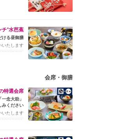
チ“水芭蕉”
ける昼御膳。
いたします。
טווח תאריכים 
会席・御膳
の特選会席
みください。
いたします。
טווח תאריכים 