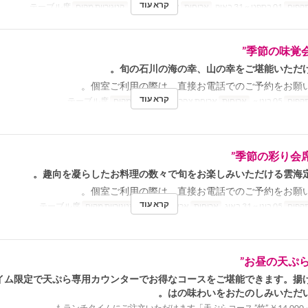
קרא עוד
תקפים
01 בספט ~ 31 באוק
ארוחות
ארוחת צהריים
קטגוריית מקום
テーブル席
季節の味覚会
旬の石川の海の幸、山の幸をご堪能いただけ
個室ご利用の際は、直接お電話でのご予約をお願い
קרא עוד
תקפים
05 בינו ~
ארוחות
ארוחת צהריים
קטגוריית מקום
テーブル席
季節の彩り会席
趣向を凝らしたお料理の数々で旬をお楽しみいただける雲海定
個室ご利用の際は、直接お電話でのご予約をお願い
קרא עוד
תקפים
05 בינו ~ 31 באוג
ארוחות
ארוחת צהריים
קטגוריית מקום
テーブル席
お昼の天ぷらコ
イム限定で天ぷら専用カウンターでお得なコースをご堪能できます。揚
はの味わいをおたのしみいただい
・「天ぷらコース