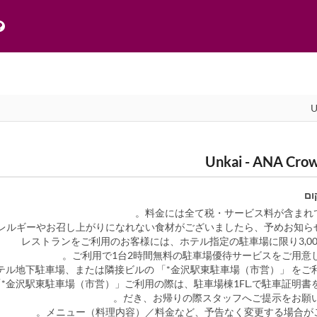
ום
ご利用で1台2時間無料の駐車場優待サービスをご用意し
テル地下駐車場、または隣接ビルの 「*金沢駅東駐車場（市営）」 をご利
「*金沢駅東駐車場（市営）」ご利用の際は、駐車場棟1FL.で駐車証明書
だき、お帰りの際スタッフへご提示をお願い