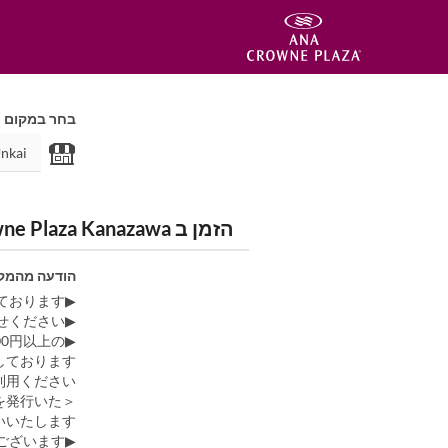
בחר במקום
הזמן ב Unkai - ANA Crowne Plaza Kanazawa
הודעה מהמק
▶料金には全て税・サービス料が含まれております。
▶アレルギーやお召し上がりになれない食材がございましたら、予めお知らせください。
▶レストランをご利用のお客様には、ホテル指定の駐車場に限り3,000円以上の
ております。
用ください。
を発行いた
いたします。
▶メニュー（料理内容）／料金など、予告なく変更する場合がございます。