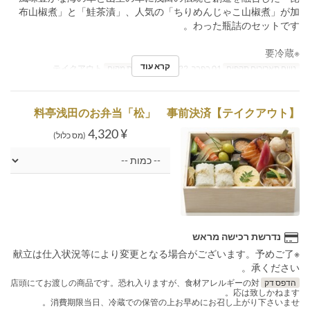
布山椒煮」と「鮭茶漬」、人気の「ちりめんじゃこ山椒煮」が加
わった瓶詰のセットです。
※要冷蔵
קרא עוד
טווח תאריכים תקפים
01 בפבר, 2022 ~
קטגוריית מקום
テイクアウト
【テイクアウト】料亭浅田のお弁当「松」 事前決済
¥ 4,320
(מס כלול)
נדרשת רכישה מראש
※献立は仕入状況等により変更となる場合がございます。予めご了
承ください。
הדפס דק
店頭にてお渡しの商品です。恐れ入りますが、食材アレルギーの対
応は致しかねます。
消費期限当日、冷蔵での保管の上お早めにお召し上がり下さいませ。