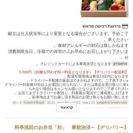
נדרשת רכישה מראש
献立は仕入状況等により変更となる場合がございます。予めご了
承ください。
食材アレルギーの対応は致しかねます。
消費期限当日、冷蔵での保管の上お早めにお召し上がり下さいま
せ。
הדפס דק
クレジットカードによる事前決済となります。
【デリバリー配送料】5,500円 （距離を問わず同一料金となります）
配達可能地域は東京23区内になります。
※ドライバー手配後の返金はできかねますので、ご了承下さい。
※ドライバー到着後15分以上お電話に出られない、または商品を受け取りに来
られない場合はキャンセル扱いとなりますのでご了承ください。
お近くまでドライバーが配送し、到着後お電話でご連絡差し上げます。
駐車地点までお越し頂き商品のお受け取りをお願い致します。
טווח תאריכים תקפים
25 באפר, 2022 ~ 31 באוק, 2025
מגבלת הזמנה
2 ~ 10
קרא עוד
קטגוריית מקום
デリバリー
【デリバリー】料亭浅田のお弁当「杉」 事前決済～