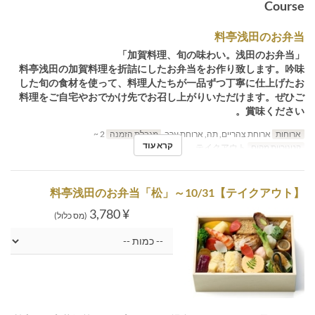
Course
料亭浅田のお弁当
「加賀料理、旬の味わい。浅田のお弁当」
料亭浅田の加賀料理を折詰にしたお弁当をお作り致します。吟味
した旬の食材を使って、料理人たちが一品ずつ丁寧に仕上げたお
料理をご自宅やおでかけ先でお召し上がりいただけます。ぜひご
賞味ください。
ארוחות
ארוחת צהריים, תה, ארוחת ערב
מגבלת הזמנה
2 ~
קרא עוד
קטגוריית מקום
テイクアウト
【テイクアウト】料亭浅田のお弁当「松」～10/31
¥ 3,780
(מס כלול)