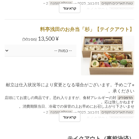
טווח תאריכים תקפים
01 בנוב, 2025 ~
מגבלת הזמנה
2 ~
קרא עוד
קטגוריית מקום
テイクアウト
【テイクアウト】料亭浅田のお弁当「杉」
¥ 13,500
(מס כלול)
※献立は仕入状況等により変更となる場合がございます。予めご了
承ください。
הדפס דק
店頭にてお渡しの商品です。恐れ入りますが、食材アレルギーの対
応は致しかねます。
消費期限当日、冷蔵での保管の上お早めにお召し上がり下さいませ。
טווח תאריכים תקפים
01 בנוב, 2025 ~
מגבלת הזמנה
2 ~
קרא עוד
קטגוריית מקום
テイクアウト
テイクアウト（事前決済）