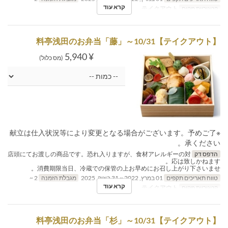
קרא עוד
קטגוריית מקום
テイクアウト
【テイクアウト】料亭浅田のお弁当「藤」～10/31
¥ 5,940
(מס כלול)
※献立は仕入状況等により変更となる場合がございます。予めご了
承ください。
הדפס דק
店頭にてお渡しの商品です。恐れ入りますが、食材アレルギーの対
応は致しかねます。
消費期限当日、冷蔵での保管の上お早めにお召し上がり下さいませ。
טווח תאריכים תקפים
01 במרץ, 2022 ~ 31 באוק, 2025
מגבלת הזמנה
2 ~
קרא עוד
קטגוריית מקום
テイクアウト
【テイクアウト】料亭浅田のお弁当「杉」～10/31