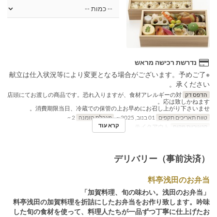
נדרשת רכישה מראש
※献立は仕入状況等により変更となる場合がございます。予めご了
承ください。
הדפס דק
店頭にてお渡しの商品です。恐れ入りますが、食材アレルギーの対
応は致しかねます。
消費期限当日、冷蔵での保管の上お早めにお召し上がり下さいませ。
טווח תאריכים תקפים
01 בנוב, 2025 ~
מגבלת הזמנה
2 ~
קרא עוד
קטגוריית מקום
テイクアウト
デリバリー（事前決済）
料亭浅田のお弁当
「加賀料理、旬の味わい。浅田のお弁当」
料亭浅田の加賀料理を折詰にしたお弁当をお作り致します。吟味
した旬の食材を使って、料理人たちが一品ずつ丁寧に仕上げたお