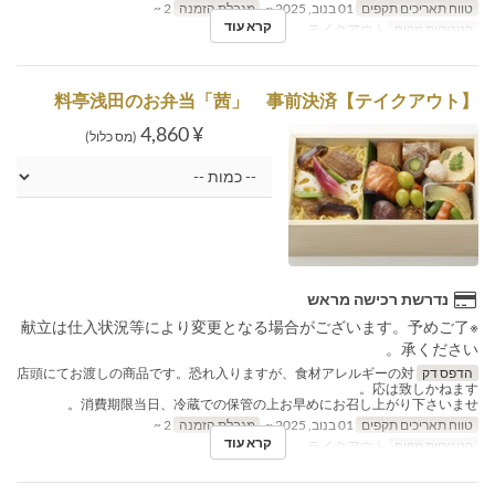
טווח תאריכים תקפים
01 בנוב, 2025 ~
מגבלת הזמנה
2 ~
קרא עוד
קטגוריית מקום
テイクアウト
【テイクアウト】料亭浅田のお弁当「茜」 事前決済
¥ 4,860
(מס כלול)
נדרשת רכישה מראש
※献立は仕入状況等により変更となる場合がございます。予めご了
承ください。
הדפס דק
店頭にてお渡しの商品です。恐れ入りますが、食材アレルギーの対
応は致しかねます。
消費期限当日、冷蔵での保管の上お早めにお召し上がり下さいませ。
טווח תאריכים תקפים
01 בנוב, 2025 ~
מגבלת הזמנה
2 ~
קרא עוד
קטגוריית מקום
テイクアウト