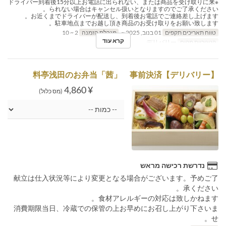
※ドライバー到着後15分以上お電話に出られない、または商品を受け取りに来
られない場合はキャンセル扱いとなりますのでご了承ください。
お近くまでドライバーが配送し、到着後お電話でご連絡差し上げます。
駐車地点までお越し頂き商品のお受け取りをお願い致します。
טווח תאריכים תקפים
01 בנוב, 2025 ~
מגבלת הזמנה
2 ~ 10
קרא עוד
קטגוריית מקום
デリバリー
【デリバリー】料亭浅田のお弁当「茜」 事前決済
¥ 4,860
(מס כלול)
נדרשת רכישה מראש
献立は仕入状況等により変更となる場合がございます。予めご了
承ください。
食材アレルギーの対応は致しかねます。
消費期限当日、冷蔵での保管の上お早めにお召し上がり下さいま
せ。