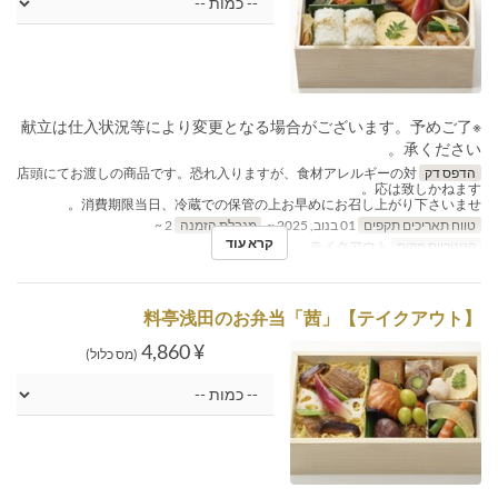
※献立は仕入状況等により変更となる場合がございます。予めご了
承ください。
הדפס דק
店頭にてお渡しの商品です。恐れ入りますが、食材アレルギーの対
応は致しかねます。
消費期限当日、冷蔵での保管の上お早めにお召し上がり下さいませ。
טווח תאריכים תקפים
01 בנוב, 2025 ~
מגבלת הזמנה
2 ~
קרא עוד
קטגוריית מקום
テイクアウト
【テイクアウト】料亭浅田のお弁当「茜」
¥ 4,860
(מס כלול)