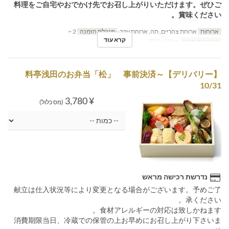
料理をご自宅やおでかけ先でお召し上がりいただけます。ぜひご
賞味ください。
ארוחות
ארוחת צהריים, תה, ארוחת ערב
מגבלת הזמנה
2 ~
קרא עוד
קטגוריית מקום
デリバリー
【デリバリー】料亭浅田のお弁当「松」 事前決済～
10/31
¥ 3,780
(מס כלול)
נדרשת רכישה מראש
献立は仕入状況等により変更となる場合がございます。予めご了
承ください。
食材アレルギーの対応は致しかねます。
消費期限当日、冷蔵での保管の上お早めにお召し上がり下さいま