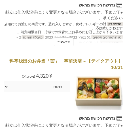
נדרשת רכישה מראש
※献立は仕入状況等により変更となる場合がございます。予めご了
承ください。
הדפס דק
店頭にてお渡しの商品です。恐れ入りますが、食材アレルギーの対
応は致しかねます。
消費期限当日、冷蔵での保管の上お早めにお召し上がり下さいませ。
טווח תאריכים תקפים
01 במרץ, 2022 ~ 31 באוק, 2025
מגבלת הזמנה
2 ~
קרא עוד
קטגוריית מקום
テイクアウト
【テイクアウト】料亭浅田のお弁当「茜」 事前決済～
10/31
¥ 4,320
(מס כלול)
נדרשת רכישה מראש
※献立は仕入状況等により変更となる場合がございます。予めご了