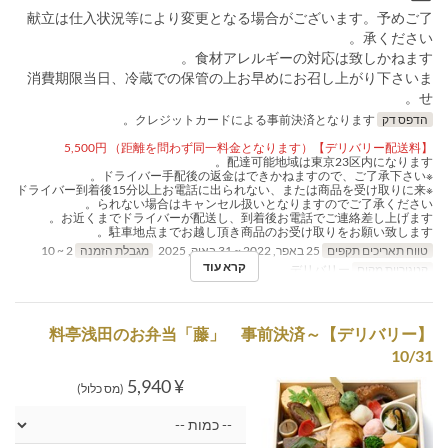
献立は仕入状況等により変更となる場合がございます。予めご了
承ください。
食材アレルギーの対応は致しかねます。
消費期限当日、冷蔵での保管の上お早めにお召し上がり下さいま
せ。
הדפס דק
クレジットカードによる事前決済となります。
【デリバリー配送料】5,500円 （距離を問わず同一料金となります）
配達可能地域は東京23区内になります。
※ドライバー手配後の返金はできかねますので、ご了承下さい。
※ドライバー到着後15分以上お電話に出られない、または商品を受け取りに来
られない場合はキャンセル扱いとなりますのでご了承ください。
お近くまでドライバーが配送し、到着後お電話でご連絡差し上げます。
駐車地点までお越し頂き商品のお受け取りをお願い致します。
טווח תאריכים תקפים
25 באפר, 2022 ~ 31 באוק, 2025
מגבלת הזמנה
2 ~ 10
קרא עוד
קטגוריית מקום
デリバリー
【デリバリー】料亭浅田のお弁当「藤」 事前決済～
10/31
¥ 5,940
(מס כלול)