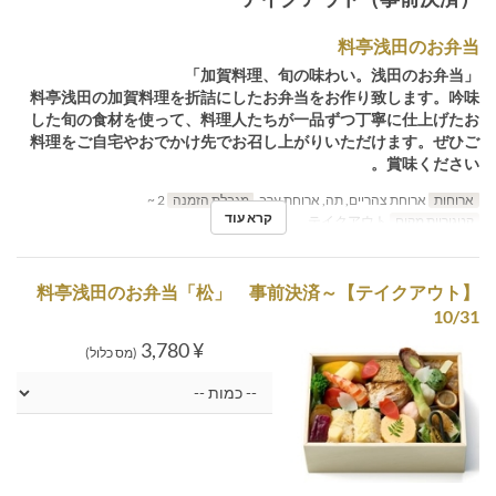
料亭浅田のお弁当
「加賀料理、旬の味わい。浅田のお弁当」
料亭浅田の加賀料理を折詰にしたお弁当をお作り致します。吟味
した旬の食材を使って、料理人たちが一品ずつ丁寧に仕上げたお
料理をご自宅やおでかけ先でお召し上がりいただけます。ぜひご
賞味ください。
ארוחות
ארוחת צהריים, תה, ארוחת ערב
מגבלת הזמנה
2 ~
קרא עוד
קטגוריית מקום
テイクアウト
【テイクアウト】料亭浅田のお弁当「松」 事前決済～
10/31
¥ 3,780
(מס כלול)