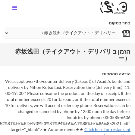
בחר במקום
הזמן ב 赤坂浅田（テイクアウト・デリバリ
ー）
הודעה מהמקום
We accept over-the-counter delivery (takeout) of Asada's bento and
delivery by Nihon Kotsu taxi. Reservation time (delivery time): 11:
00-19: 00 * Please consume the product on the day of receipt. If the
total number exceeds 20 for takeout, or if the total number exceeds
10 for delivery, we will accept orders by phone. Reservations can be
changed or canceled by phone by 12:00 noon the day before.
Inquiries by phone: 03-3585-6606
%E5%BC%81%E5%BD%93%E3%81%94%E6%A1%88%E5%86%852021.pdf"
target="_blank"> ★ Autumn menu ★★
Click here for restaurant