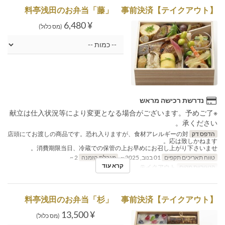
【テイクアウト】料亭浅田のお弁当「藤」 事前決済
¥ 6,480
(מס כלול)
נדרשת רכישה מראש
※献立は仕入状況等により変更となる場合がございます。予めご了
承ください。
הדפס דק
店頭にてお渡しの商品です。恐れ入りますが、食材アレルギーの対
応は致しかねます。
消費期限当日、冷蔵での保管の上お早めにお召し上がり下さいませ。
טווח תאריכים תקפים
01 בנוב, 2025 ~
מגבלת הזמנה
2 ~
קרא עוד
קטגוריית מקום
テイクアウト
【テイクアウト】料亭浅田のお弁当「杉」 事前決済
¥ 13,500
(מס כלול)