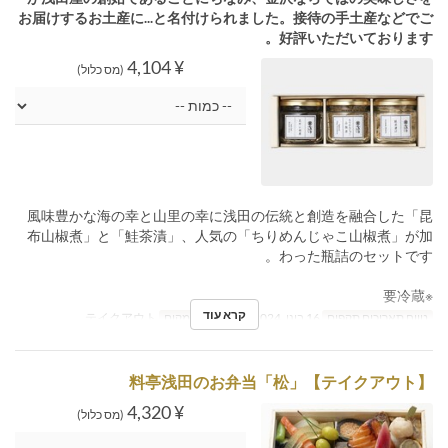
お届けするお土産に...と名付けられました。接待の手土産などでご
好評いただいております。
¥ 4,104
(מס כלול)
風味豊かな海の幸と山里の幸に浅田の伝統と創造を融合した「昆
布山椒煮」と「鮭茶漬」、人気の「ちりめんじゃこ山椒煮」が加
わった瓶詰のセットです。
※要冷蔵
קרא עוד
טווח תאריכים תקפים
16 בינו, 2024 ~
קטגוריית מקום
テイクアウト
【テイクアウト】料亭浅田のお弁当「松」
¥ 4,320
(מס כלול)