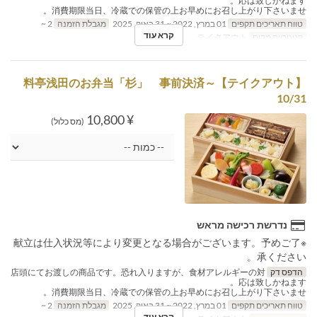
応は致しかねます。
消費期限当日、冷蔵での保管の上お早めにお召し上がり下さいませ。
טווח תאריכים תקפים
01 במרץ, 2022 ~ 31 באוק, 2025
מגבלת הזמנה
2 ~
קרא עוד
קטגוריית מקום
テイクアウト
【テイクアウト】料亭浅田のお弁当「杉」 事前決済～
10/31
¥ 10,800
(מס כלול)
נדרשת רכישה מראש
※献立は仕入状況等により変更となる場合がございます。予めご了
承ください。
הדפס דק
店頭にてお渡しの商品です。恐れ入りますが、食材アレルギーの対
応は致しかねます。
消費期限当日、冷蔵での保管の上お早めにお召し上がり下さいませ。
טווח תאריכים תקפים
01 במרץ, 2022 ~ 31 באוק, 2025
מגבלת הזמנה
2 ~
קרא עוד