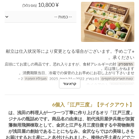
¥ 10,800
(מס כלול)
※献立は仕入状況等により変更となる場合がございます。予めご了
承ください。
הדפס דק
店頭にてお渡しの商品です。恐れ入りますが、食材アレルギーの対
応は致しかねます。
消費期限当日、冷蔵での保管の上お早めにお召し上がり下さいませ。
טווח תאריכים תקפים
01 במרץ, 2022 ~ 31 באוק, 2025
מגבלת הזמנה
2 ~
קרא עוד
קטגוריית מקום
テイクアウト
【テイクアウト】「江戸三度」6個入
「江戸三度」は、浅田の料理人が一つ一つ丁寧に作り上げるオリ
ジナルの瓶詰めです。商品名の由来は、初代浅田屋伊兵衛が加賀
藩御用飛脚棟取として、金沢と江戸を月三度往復する中荷物御用
が浅田屋の創始であることにちなみ、金沢ならではの美味しさを
お届けするお土産に...と名付けられました。接待の手土産などでご