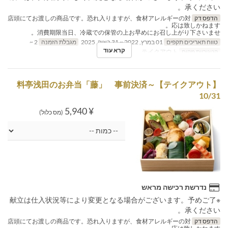
承ください。
הדפס דק
店頭にてお渡しの商品です。恐れ入りますが、食材アレルギーの対
応は致しかねます。
消費期限当日、冷蔵での保管の上お早めにお召し上がり下さいませ。
טווח תאריכים תקפים
01 במרץ, 2022 ~ 31 באוק, 2025
מגבלת הזמנה
2 ~
קרא עוד
קטגוריית מקום
テイクアウト
【テイクアウト】料亭浅田のお弁当「藤」 事前決済～
10/31
¥ 5,940
(מס כלול)
נדרשת רכישה מראש
※献立は仕入状況等により変更となる場合がございます。予めご了
承ください。
הדפס דק
店頭にてお渡しの商品です。恐れ入りますが、食材アレルギーの対