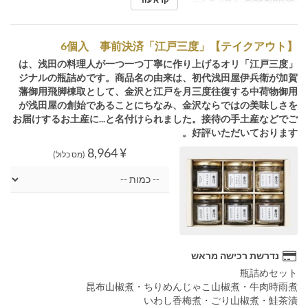
קטגוריית מקום
テイクアウト
【テイクアウト】「江戸三度」6個入 事前決済
「江戸三度」は、浅田の料理人が一つ一つ丁寧に作り上げるオリ
ジナルの瓶詰めです。商品名の由来は、初代浅田屋伊兵衛が加賀
藩御用飛脚棟取として、金沢と江戸を月三度往復する中荷物御用
が浅田屋の創始であることにちなみ、金沢ならではの美味しさを
お届けするお土産に...と名付けられました。接待の手土産などでご
好評いただいております。
¥ 8,964
(מס כלול)
נדרשת רכישה מראש
瓶詰めセット
昆布山椒煮・ちりめんじゃこ山椒煮・牛肉時雨煮
いわし香梅煮・ごり山椒煮・鮭茶漬