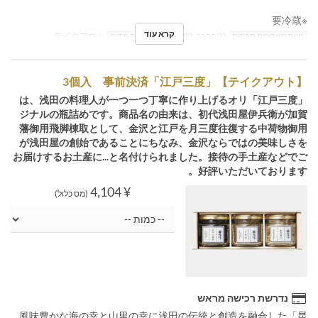
※要冷蔵
קרא עוד
טווח תאריכים תקפים
01 בפבר, 2022 ~
קטגוריית מקום
テイクアウト
【テイクアウト】「江戸三度」3個入 事前決済
「江戸三度」は、浅田の料理人が一つ一つ丁寧に作り上げるオリ
ジナルの瓶詰めです。商品名の由来は、初代浅田屋伊兵衛が加賀
藩御用飛脚棟取として、金沢と江戸を月三度往復する中荷物御用
が浅田屋の創始であることにちなみ、金沢ならではの美味しさを
お届けするお土産に...と名付けられました。接待の手土産などでご
好評いただいております。
¥ 4,104
(מס כלול)
נדרשת רכישה מראש
風味豊かな海の幸と山里の幸に浅田の伝統と創造を融合した「昆