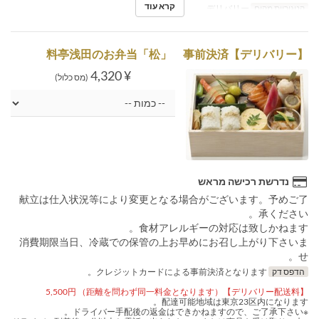
קרא עוד
קטגוריית מקום
デリバリー
【デリバリー】料亭浅田のお弁当「松」 事前決済
¥ 4,320
(מס כלול)
נדרשת רכישה מראש
献立は仕入状況等により変更となる場合がございます。予めご了
承ください。
食材アレルギーの対応は致しかねます。
消費期限当日、冷蔵での保管の上お早めにお召し上がり下さいま
せ。
הדפס דק
クレジットカードによる事前決済となります。
【デリバリー配送料】5,500円 （距離を問わず同一料金となります）
配達可能地域は東京23区内になります。
※ドライバー手配後の返金はできかねますので、ご了承下さい。