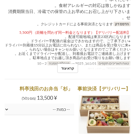
食材アレルギーの対応は致しかねます。
消費期限当日、冷蔵での保管の上お早めにお召し上がり下さいま
せ。
הדפס דק
クレジットカードによる事前決済となります。
【デリバリー配送料】5,500円 （距離を問わず同一料金となります）
配達可能地域は東京23区内になります。
※ドライバー手配後の返金はできかねますので、ご了承下さい。
※ドライバー到着後15分以上お電話に出られない、または商品を受け取りに来
られない場合はキャンセル扱いとなりますのでご了承ください。
お近くまでドライバーが配送し、到着後お電話でご連絡差し上げます。
駐車地点までお越し頂き商品のお受け取りをお願い致します。
טווח תאריכים תקפים
01 בנוב, 2025 ~
מגבלת הזמנה
2 ~ 10
קרא עוד
קטגוריית מקום
デリバリー
【デリバリー】料亭浅田のお弁当「杉」 事前決済
¥ 13,500
(מס כלול)