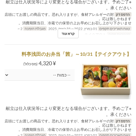
※献立は仕入状況等により変更となる場合がございます。予めご了
承ください。
הדפס דק
店頭にてお渡しの商品です。恐れ入りますが、食材アレルギーの対
応は致しかねます。
消費期限当日、冷蔵での保管の上お早めにお召し上がり下さいませ。
טווח תאריכים תקפים
01 במרץ, 2022 ~ 31 באוק, 2025
מגבלת הזמנה
2 ~
קרא עוד
קטגוריית מקום
テイクアウト
【テイクアウト】料亭浅田のお弁当「茜」～10/31
¥ 4,320
(מס כלול)
※献立は仕入状況等により変更となる場合がございます。予めご了
承ください。
הדפס דק
店頭にてお渡しの商品です。恐れ入りますが、食材アレルギーの対
応は致しかねます。
消費期限当日、冷蔵での保管の上お早めにお召し上がり下さいませ。
טווח תאריכים תקפים
01 במרץ, 2022 ~ 31 באוק, 2025
מגבלת הזמנה
2 ~