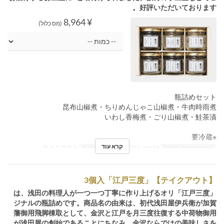
好評いただいております。
¥ 8,964
(מס כלול)
瓶詰めセット
昆布山椒煮・ちりめんじゃこ山椒煮・牛肉時雨煮
いわし香梅煮・ごり山椒煮・鮭茶漬
※要冷蔵
קרא עוד
טווח תאריכים תקפים
16 בינו, 2024 ~
קטגוריית מקום
テイクアウト
【テイクアウト】「江戸三度」3個入
「江戸三度」は、浅田の料理人が一つ一つ丁寧に作り上げるオリ
ジナルの瓶詰めです。商品名の由来は、初代浅田屋伊兵衛が加賀
藩御用飛脚棟取として、金沢と江戸を月三度往復する中荷物御用
が浅田屋の創始であることにちなみ、金沢ならではの美味しさを