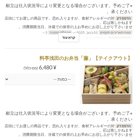
※献立は仕入状況等により変更となる場合がございます。予めご了
承ください。
הדפס דק
店頭にてお渡しの商品です。恐れ入りますが、食材アレルギーの対
応は致しかねます。
消費期限当日、冷蔵での保管の上お早めにお召し上がり下さいませ。
טווח תאריכים תקפים
01 בנוב, 2025 ~
מגבלת הזמנה
2 ~
קרא עוד
קטגוריית מקום
テイクアウト
【テイクアウト】料亭浅田のお弁当「藤」
¥ 6,480
(מס כלול)
※献立は仕入状況等により変更となる場合がございます。予めご了
承ください。
הדפס דק
店頭にてお渡しの商品です。恐れ入りますが、食材アレルギーの対
応は致しかねます。
消費期限当日、冷蔵での保管の上お早めにお召し上がり下さいませ。