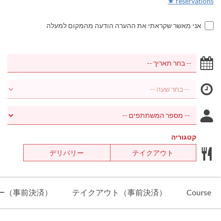
reservations ★
אני מאשר שקראתי את ההערה הודעה מהמקום למעלה
קטגוריה
デリバリー
テイクアウト
ー（事前決済）
テイクアウト（事前決済）
Course