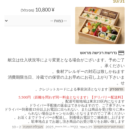
10/31
¥ 10,800
(מס כלול)
נדרשת רכישה מראש
献立は仕入状況等により変更となる場合がございます。予めご了
承ください。
食材アレルギーの対応は致しかねます。
消費期限当日、冷蔵での保管の上お早めにお召し上がり下さいま
せ。
הדפס דק
クレジットカードによる事前決済となります。
【デリバリー配送料】5,500円 （距離を問わず同一料金となります）
配達可能地域は東京23区内になります。
※ドライバー手配後の返金はできかねますので、ご了承下さい。
※ドライバー到着後15分以上お電話に出られない、または商品を受け取りに来
られない場合はキャンセル扱いとなりますのでご了承ください。
お近くまでドライバーが配送し、到着後お電話でご連絡差し上げます。
駐車地点までお越し頂き商品のお受け取りをお願い致します。
טווח תאריכים תקפים
25 באפר, 2022 ~ 31 באוק, 2025
מגבלת הזמנה
2 ~ 10