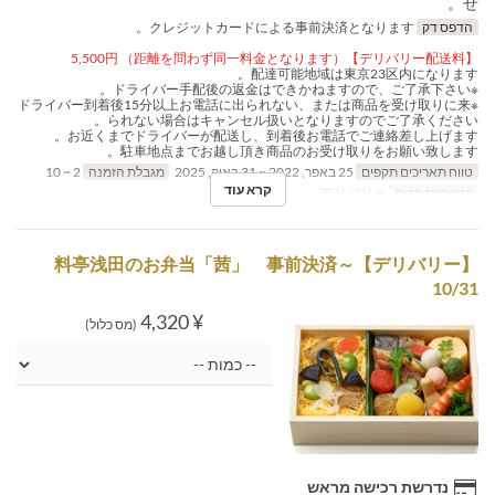
せ。
הדפס דק
クレジットカードによる事前決済となります。
【デリバリー配送料】5,500円 （距離を問わず同一料金となります）
配達可能地域は東京23区内になります。
※ドライバー手配後の返金はできかねますので、ご了承下さい。
※ドライバー到着後15分以上お電話に出られない、または商品を受け取りに来
られない場合はキャンセル扱いとなりますのでご了承ください。
お近くまでドライバーが配送し、到着後お電話でご連絡差し上げます。
駐車地点までお越し頂き商品のお受け取りをお願い致します。
טווח תאריכים תקפים
25 באפר, 2022 ~ 31 באוק, 2025
מגבלת הזמנה
2 ~ 10
קרא עוד
קטגוריית מקום
デリバリー
【デリバリー】料亭浅田のお弁当「茜」 事前決済～
10/31
¥ 4,320
(מס כלול)
נדרשת רכישה מראש