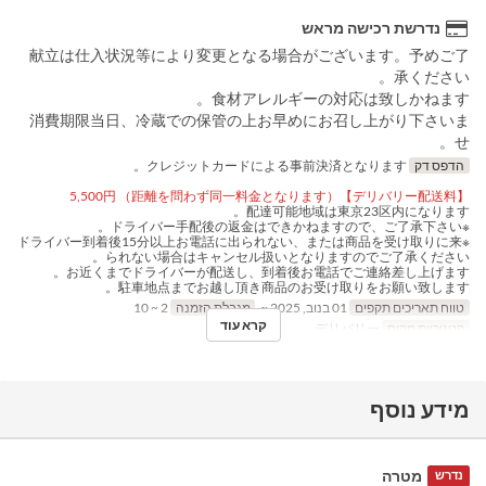
נדרשת רכישה מראש
献立は仕入状況等により変更となる場合がございます。予めご了
承ください。
食材アレルギーの対応は致しかねます。
消費期限当日、冷蔵での保管の上お早めにお召し上がり下さいま
せ。
הדפס דק
クレジットカードによる事前決済となります。
【デリバリー配送料】5,500円 （距離を問わず同一料金となります）
配達可能地域は東京23区内になります。
※ドライバー手配後の返金はできかねますので、ご了承下さい。
※ドライバー到着後15分以上お電話に出られない、または商品を受け取りに来
られない場合はキャンセル扱いとなりますのでご了承ください。
お近くまでドライバーが配送し、到着後お電話でご連絡差し上げます。
駐車地点までお越し頂き商品のお受け取りをお願い致します。
טווח תאריכים תקפים
01 בנוב, 2025 ~
מגבלת הזמנה
2 ~ 10
קרא עוד
קטגוריית מקום
デリバリー
מידע נוסף
מטרה
נדרש