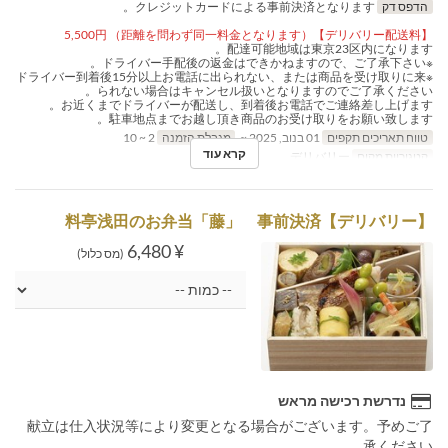
הדפס דק
クレジットカードによる事前決済となります。
【デリバリー配送料】5,500円 （距離を問わず同一料金となります）
配達可能地域は東京23区内になります。
※ドライバー手配後の返金はできかねますので、ご了承下さい。
※ドライバー到着後15分以上お電話に出られない、または商品を受け取りに来
られない場合はキャンセル扱いとなりますのでご了承ください。
お近くまでドライバーが配送し、到着後お電話でご連絡差し上げます。
駐車地点までお越し頂き商品のお受け取りをお願い致します。
טווח תאריכים תקפים
01 בנוב, 2025 ~
מגבלת הזמנה
2 ~ 10
קרא עוד
קטגוריית מקום
デリバリー
【デリバリー】料亭浅田のお弁当「藤」 事前決済
¥ 6,480
(מס כלול)
נדרשת רכישה מראש
献立は仕入状況等により変更となる場合がございます。予めご了
承ください。