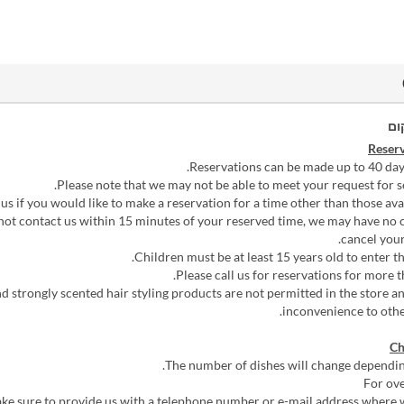
ום
Reserv
Reservations can be made up to 40 day
Please note that we may not be able to meet your request for se
 us if you would like to make a reservation for a time other than those avai
 not contact us within 15 minutes of your reserved time, we may have no 
cancel your
Children must be at least 15 years old to enter th
Please call us for reservations for more t
 strongly scented hair styling products are not permitted in the store 
inconvenience to othe
Ch
The number of dishes will change dependin
For ove
ke sure to provide us with a telephone number or e-mail address where 