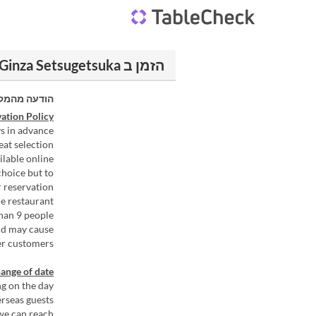
הזמן ב Ginza Setsugetsuka
הודעה מהמק
ation Policy
s in advance.
at selection.
lable online.
choice but to
 reservation.
e restaurant.
han 9 people.
and may cause
r customers.
ange of date
g on the day.
rseas guests
we can reach