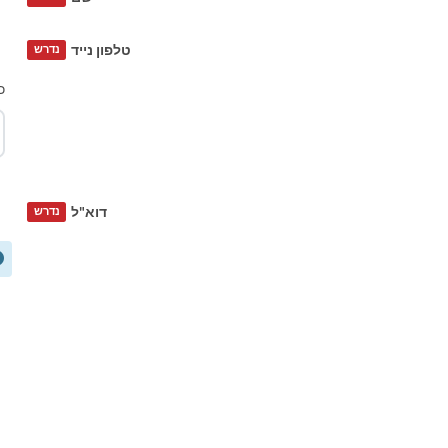
טלפון נייד
נדרש
כ
דוא"ל
נדרש