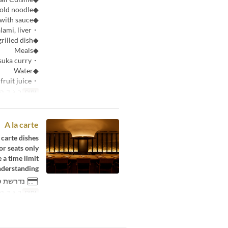
◆Cold noodle
◆Grilled food with sauce
・Sirloin, halami, liver
◆Vegetable grilled dish
◆Meals
・Rice cooked in a kettle, Setsugetsuka curry
◆Water
・Seasonal fruit juice
ימים
ב, ג, ד, ה,
A la carte
carte dishes,
r seats only.
a time limit.
derstanding.
נדרשת כ
ימים
ב, ג, ד, ה,