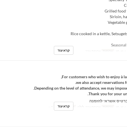
קרא עוד
 ו, ש, חג
ארוחות
ארוחת ערב
For customers who wish to enjoy à la 
we also accept reservations fo
Depending on the level of attendance, we may impose 
Thank you for your un
רטיס אשראי להזמנה
קרא עוד
 ו, ש, חג
ארוחות
ארוחת ערב, לילה
מגבלת הזמנה
1 ~