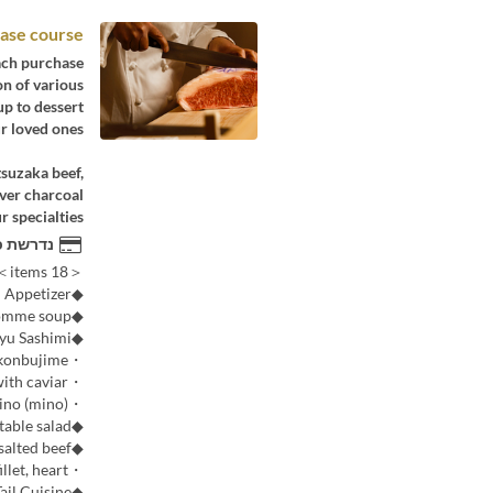
se course
ach purchase.
on of various
p to dessert.
r loved ones.
tsuzaka beef,
ver charcoal.
 specialties.
נדרשת כ
＜18 items＞
◆Appetizer
◆Beef consomme soup
◆Wagyu Sashimi
・Tongue and threads konbujime
・Top beef with caviar
・Mino (mino)
◆Seasonal vegetable salad
◆Grilled salted beef
・Tongue, fillet, heart
◆Specialty Tail Cuisine