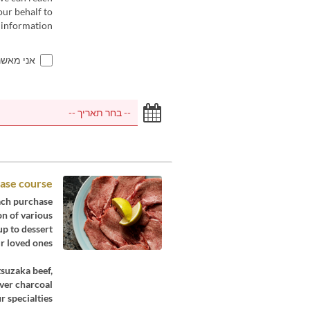
our behalf to
 information.
אני מאש
se course
ach purchase.
on of various
p to dessert.
r loved ones.
tsuzaka beef,
ver charcoal.
 specialties.