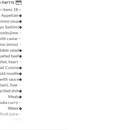
נדרשת כ
＜18 items＞
◆Appetizer
◆Beef consomme soup
◆Wagyu Sashimi
・Tongue and threads konbujime
・Top beef with caviar
・Mino (mino)
◆Seasonal vegetable salad
◆Grilled salted beef
・Tongue, fillet, heart
◆Specialty Tail Cuisine
◆Cold noodle
◆Grilled food with sauce
・Sirloin, halami, liver
◆Vegetable grilled dish
◆Meals
・Rice cooked in a kettle, Setsugetsuka curry
◆Water
・Seasonal fruit juice
ימים
ב, ג, ד, ה,