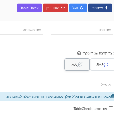
פייסבוק
גוגל
יאהו! יפן
TableCheck
יצד תרצה שנודיע לך?
SMS
ללא
אנא ודא שכתובת הדוא"ל שלך נכונה.
אישור ההזמנה יישלח לכתובת זו.
צור חשבון TableCheck