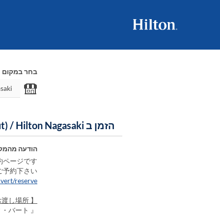
בחר במקום
הזמן ב All Day Dining Divert (Takeout) / Hilton Nagasaki
הודעה מהמק
ページです。
ご予約下さい。
vert/reserve
【 お渡し場所 】
ィ・バート 』