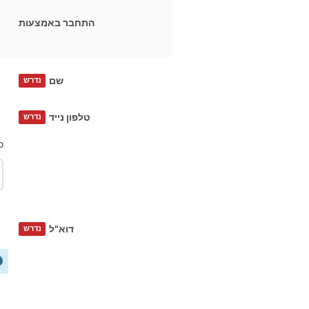
התחבר באמצעות
שם
נדרש
טלפון נייד
נדרש
כ
דוא"ל
נדרש