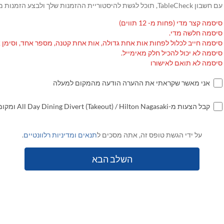
עם חשבון TableCheck, תוכל לגשת להיסטוריית ההזמנות שלך ולבצע הזמנות מחוזרות.
סיסמה קצר מדי (פחות מ- 12 תווים)
סיסמה חלשה מדי.
סיסמה חייב לכלול לפחות אות אחת גדולה, אות אחת קטנה, מספר אחד, וסימן 
סיסמה לא יכול להכיל חלק מאימייל.
סיסמה לא תואם לאישורו
אני מאשר שקראתי את ההערה הודעה מהמקום למעלה
קבל הצעות מ-All Day Dining Divert (Takeout) / Hilton Nagasaki ומקומות נוספים
על ידי הגשת טופס זה, אתה מסכים ל
תנאים ומדיניות רלוונטיים
.