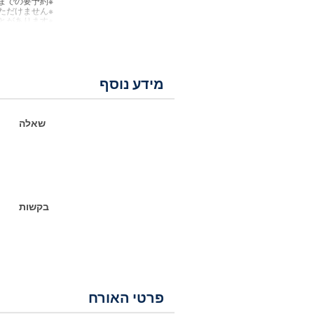
※受取日の2日前までの要予約。
※各種割引券や会員特典などはご利用いただけません。
※表示の内容および料金は、仕入れ状況により予告なく変更になることがあります。
מידע נוסף
שאלה
בקשות
פרטי האורח