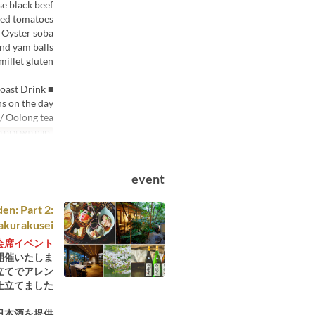
e black beef
ied tomatoes
 Oyster soba
nd yam balls
millet gluten
■ Toast Drink
s on the day:
 / Oolong tea
טווח תאריכים 
event
en: Part 2:
akurakusei"
会席イベント
開催いたしま
立てでアレン
立てました。
日本酒を提供