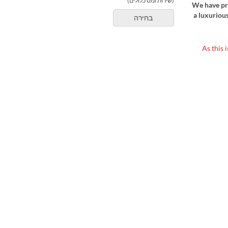
(שירות ומס כלולים)
We have pre
a luxurious
בחירה
■As this