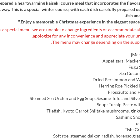
pared a heartwarming kaiseki course meal that incorporates the flavors
 way. This is a special winter course, with each dish carefully prepared u
fish an
Enjoy a memorable Christmas experience in the elegant space 
 is a special menu, we are unable to change ingredients or accommodate a
apologize for any inconvenience and appreciate your un
Appetizers: Macker
Fugu S
Sea Cucum
Dried Persimmon and W
Herring Roe Pickled
Prosciutto and 
Steamed Sea Urchin and Egg Soup, Sesame Tofu, and Silve
Soup: Turnip Paste wi
Tilefish, Kyoto Carrot Shiitake mushrooms, gink
Sashimi: Sn
Tod
Fish: Gr
Soft roe, steamed daikon radish, horenso gra