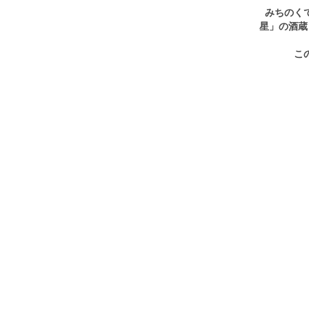
みちのく
星」の酒蔵
こ