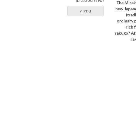
(שירות ומס כלולים)
The Misaki
new Japanes
בחירה
(trad
ordinary p
rich 
rakugo? Aft
ra