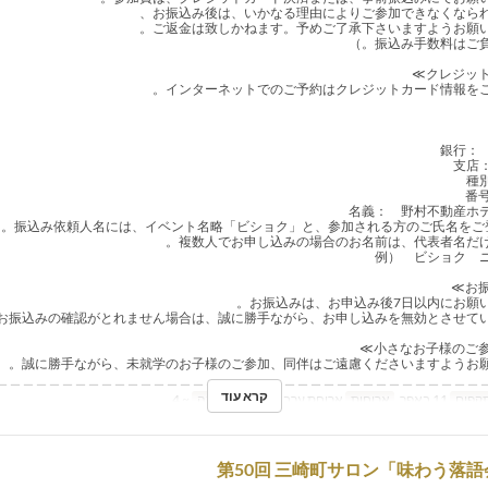
インターネットでのご予約はクレジットカード情報をご
銀行：
支店
種
番号
名義： 野村不動産ホ
誠に勝手ながら、未就学のお子様のご参加、同伴はご遠慮くださいますようお願
＿＿＿＿＿＿＿＿＿＿＿＿＿＿＿＿＿＿＿＿＿＿＿＿＿＿＿＿＿＿＿＿＿＿＿＿＿
קרא עוד
תקפים
11 באפר
ארוחות
ארוחת ערב
מגבלת הזמנה
~ 4
第50回 三崎町サロン「味わう落