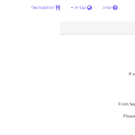
עזרה
עברית
ההזמנות שלי
▶ I
▶ From S
Please