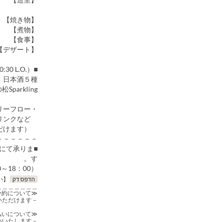
鮪 鰆のたたきの造りに笹かまを添えて
【焼き物】 桜サーモンはらこ焼
【煮物】 仙台牛と春野菜沢煮 花山椒を添えて
【食事】 白石温麺
【デザート】仙台 いちご、ブルーベリー羊羹のチョコ掛け、桜風味パイ
■お飲み物（20:30 L.O.）
 日本酒５種
arkling
・フリーフロー
日本酒・焼酎・ワイン・ウイスキー・ソフトドリンクなど
（ドリンクメニューより、各種お選びいただけます。）
－－－－－－
話にて承りま
す。
0～18：00）
הדפס דק
【重要：必ずお読みください】
＿＿＿＿＿＿＿
≪ご予約について≫
－インターネットでのご予約は一度に最大４名様までお申し込みいただけます。
≪参加費の事前お支払いについて≫
－参加費は、クレジットカード決済または、事前振込みにてお願いいたします。