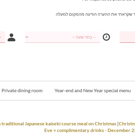
ר שקראתי את ההערה הודעה מהמקום למעלה
Private dining room
Year-end and New Year special menu
s Dinner] Enjoy a traditional Japanese kaiseki course meal on Christmas
Eve + complimentary drinks - December 2