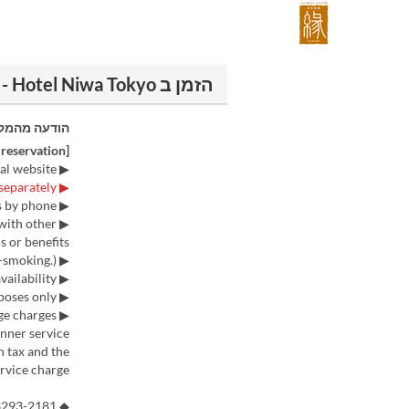
הזמן ב Japanese Cuisine YUKURI - Hotel Niwa Tokyo
הודעה מהמק
[Please confirm when making a reservation]
▶ For our cancellation fees, please refer to the official website.
▶ If you select a private room, a room charge will be applied separately.
▶ For reservations of 5 or more guests at table seating,please contact us by phone.
 with other
 or benefits.
▶ Please note we cannot accept specific seating requests. (All seats are non-smoking.)
▶ Menu items may change depending on ingredient availability.
▶ Photos are for illustrative purposes only.
ge charges
inner service.
n tax and the
rvice charge.
◆ For inquiries by phone: 03-3293-2181