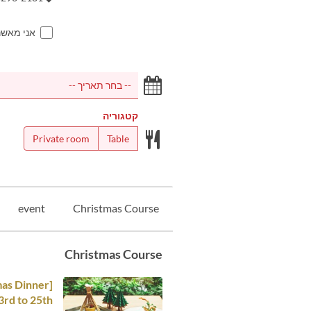
אני מאש
קטגוריה
Private room
Table
event
Christmas Course
Christmas Course
3rd to 25th