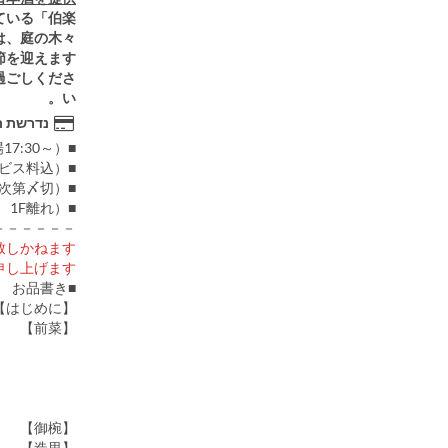
ている「伯楽
は、庭の木々
を迎えます。
過ごしくださ
い。
נדרשת ר
■日時：2026年 4月 11日（土） 18:00～21:00 （開場17:30～）
■会費：￥20,000（お食事・お飲み物代、税・サービス料込）
■定員：20名 （定員になり次第〆切）
■会場：日本料理「縁（ゆくり）」 （庭のホテル 東京 1F離れ）
－－－－－－
しかねます。
し上げます。
■お品書き
【はじめに】 宮城のおもてなし/ 自家製鴈月庭のはちみつ掛けと「縁」特製甘酒
【前菜】 金華鯖 のハムと新玉葱羹
ずんだ松風
鱶鰭湯葉巻の天婦羅
タンコンフィ ばっけ味噌（蕗の薹味噌）
長芹と貝のお浸し
【御椀】 はっと汁 蛤吸仕立て
【造里】 ホヤの塩辛と長芋の和え物