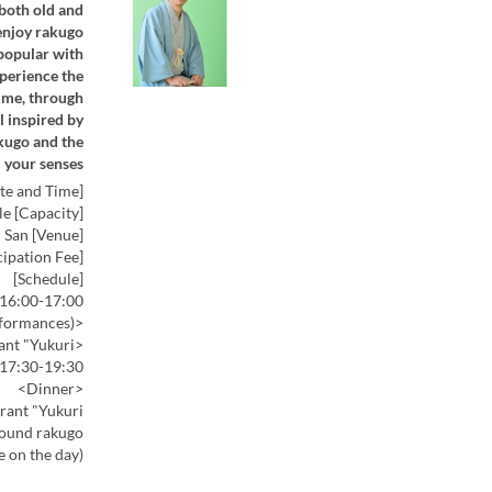
 both old and
 enjoy rakugo
 popular with
xperience the
time, through
l inspired by
akugo and the
l your senses.
[Date and Time] Saturday, May 16, 2026, 16:00-19:30 (Doors open at 15:30)
[Capacity] 28 people
[Venue] Hotel Niwa Tokyo, 2nd Floor, "Function Room San"
[Participation Fee] 10,000 yen (including consumption tax and meal)
[Schedule]
16:00-17:00
<Rakugo Performance> (2 performances)
<Intermission> Move to the 1st floor Japanese restaurant "Yukuri"
17:30-19:30
<Dinner>
rant "Yukuri"
ound rakugo.
(Menu details will be a surprise on the day!)