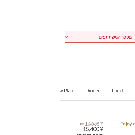
Free Flow Plan
Dinner
Lunch
⇐
[Christma
¥ 16,060
¥ 15,400