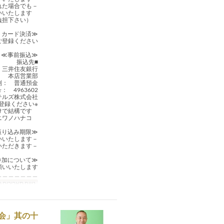
－お振込み後は、いかなる理由によりご参加できなくなられた場合でも、
ご返金は致しかねます。予めご了承下さいますようお願いいたします。
（振込み手数料はご負担下さい。）
≪クレジットカード決済≫
登録ください。
≪事前振込≫
■振込先
 三井住友銀行
： 本店営業部
別： 普通預金
： 4963602
テルズ株式会社
※振込み依頼人名には、イベント名略「ビショク」と、参加される方のご氏名をご登録ください。
複数人でお申し込みの場合のお名前は、代表者名だけで結構です。
例） ビショク ニワノハナコ
≪お振り込み期限≫
－お振込みは、お申込み後7日以内にお願いいたします。
－期限内にお振込みの確認がとれません場合は、誠に勝手ながら、お申し込みを無効とさせていただきます。
≪小さなお子様のご参加について≫
いいたします。
＿＿＿＿＿＿＿
טווח תאריכים 
語会」其の十