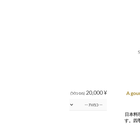
S
¥ 20,000
A gour
(מס כלול)
日本料
す。四