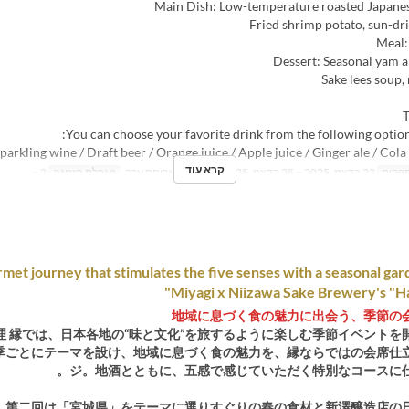
Main Dish: Low-temperature roasted Japanes
Fried shrimp potato, sun-dr
Meal:
Dessert: Seasonal yam a
Sake lees soup, 
You can choose your favorite drink from the following option
parkling wine / Draft beer / Orange juice / Apple juice / Ginger ale / Cola
קרא עוד
תקפים
23 בדצמ, 2025 ~ 25 בדצמ, 2025
ארוחות
ארוחת ערב
מגבלת הזמנה
2 ~
met journey that stimulates the five senses with a seasonal gard
Miyagi x Niizawa Sake Brewery's "H
地域に息づく食の魅力に出会う、季節の
理 縁では、日本各地の“味と文化”を旅するように楽しむ季節イベントを
季ごとにテーマを設け、地域に息づく食の魅力を、縁ならではの会席仕
ジ。地酒とともに、五感で感じていただく特別なコースに仕
第二回は「宮城県」をテーマに選りすぐりの春の食材と新澤醸造店の