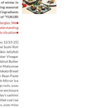
 of winter in
sing seasonal
d ingredients.
of "YUKURI."
llergies. We
derstanding.
■The menu may change depending on the supply situation.
[Menu 12/23-25]
el Sushi Roll
kin Jellyfish
ber Vinegar
alnut Butter
 in Matsumae
Hakata Bread
r Bean Paste
th Mirror Ice
go nuts, yuzu
ow enclosure
ay's sashimi
illed cod roe
ss, yuzu miso