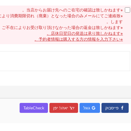
※当店からお届け先へのご在宅の確認は致しかねます。
どにより消費期限切れ（廃棄）となった場合のみメールにてご連絡致
します。
※ご不在によりお受け取り頂けなかった場合の返金は致しかねます。
※店休日翌日の発送は承り致しかねます。
※予約者情報は購入する方の情報を入力下さい。
פייסבוק
גוגל
יאהו! יפן
TableCheck