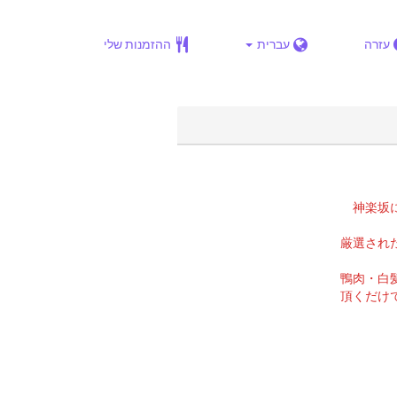
עזרה
עברית
ההזמנות שלי
神楽坂
厳選され
鴨肉・白
頂くだけ