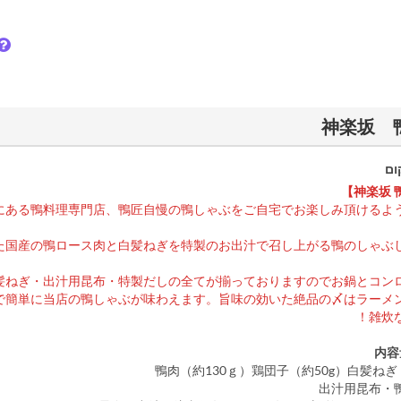
ום
にある鴨料理専門店、鴨匠自慢の鴨しゃぶをご自宅でお楽しみ頂けるよ
た国産の鴨ロース肉と白髪ねぎを特製のお出汁で召し上がる鴨のしゃぶ
髪ねぎ・出汁用昆布・特製だしの全てが揃っておりますのでお鍋とコン
で簡単に当店の鴨しゃぶが味わえます。旨味の効いた絶品の〆はラーメ
雑炊
内容
鴨肉（約130ｇ）鶏団子（約50g）白髪ねぎ
出汁用昆布・