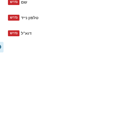
שם
נדרש
טלפון נייד
נדרש
דוא"ל
נדרש