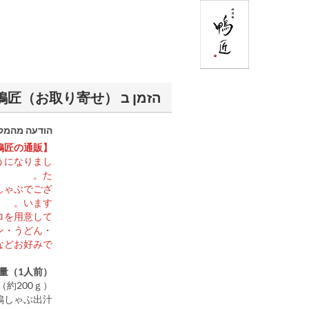
הזמן ב 神楽坂 鴨匠（お取り寄せ）
הודעה מהמק
【神楽坂 鴨匠の通販】
うになりまし
た。
しゃぶでござ
います。
ロを用意して
ン・うどん・
などお好みで！
量（1人前）
（約200ｇ）
鴨しゃぶ出汁