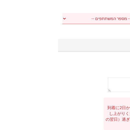
到着に2日
し上がりく
の翌日）過