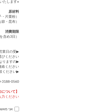
※昆布・出汁は注文個数によって数量を調整してお届けいたします。
原材料
子・片栗粉）
お節・昆布）
消費期限
を含め3日）
営業日の受
びください。
なりますの
絡ください。
▶13人前以上のご注文についてはお電話にてご相談ください。
188-0560
【お届け日時の入力について】
力ください。
אני מאש