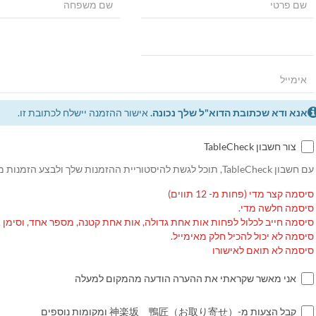
אנא ודא שכתובת הדוא"ל שלך נכונה.
אישור ההזמנה יישלח לכתובת זו.
צור חשבון TableCheck
עם חשבון TableCheck, תוכל לגשת להיסטוריית ההזמנות שלך ולבצע הזמנות מחוזרות.
סיסמה קצר מדי (פחות מ- 12 תווים)
סיסמה חלשה מדי.
סיסמה חייב לכלול לפחות אות אחת גדולה, אות אחת קטנה, מספר אחד, וסימן 
סיסמה לא יכול להכיל חלק מאימייל.
סיסמה לא תואם לאישורו
אני מאשר שקראתי את ההערה הודעה מהמקום למעלה
קבל הצעות מ-神楽坂 鴨匠（お取り寄せ） ומקומות נוספים