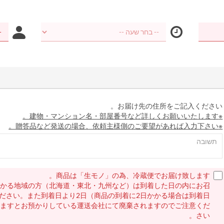
お届け先の住所をご記入ください。
※建物・マンション名・部屋番号など詳しくお願いいたします。
※贈答品など発送の場合、依頼主様側のご要望があれば入力下さい。
商品は「生モノ」の為、冷蔵便でお届け致します。
かかる地域の方（北海道・東北・九州など）は到着した日の内にお召
ださい。また到着日より2日（商品の到着に2日かかる場合は到着日
ぎますとお預かりしている運送会社にて廃棄されますのでご注意くだ
さい。