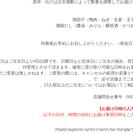
鶏団子（鴨肉・ねぎ・生姜・玉
濃縮だし（醬油・みりん・醸造酒・かつ
到着後お早めにお召し上がりください。（発送日
け日はご注文日より4日以降です。日曜日など定休日にご注文の場合、翌
付受理とさせて頂きます。確実に受け取り可能な日時をお選
後のご変更は致しかねます。ご変更の際には、キャンセルの処理が必要と
で、必ず店舗までご連
店舗問合せ番号：050-3
以下の日付、時間の項目にお届け希望日時をご入
ר שקראתי את ההערה הודעה מהמקום למעלה