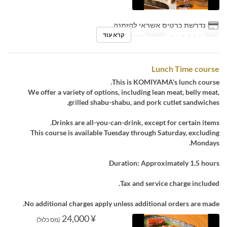
נדרשת כרטיס אשראי להזמנה
קרא עוד
ימים
ב, ג, ד, ה, ו, ש
ארוחות
ארוחת ערב, לילה
Lunch Time course
This is KOMIYAMA's lunch course.
We offer a variety of options, including lean meat, belly meat,
grilled shabu-shabu, and pork cutlet sandwiches.
Drinks are all-you-can-drink, except for certain items.
This course is available Tuesday through Saturday, excluding
Mondays.
Duration: Approximately 1.5 hours
Tax and service charge included.
No additional charges apply unless additional orders are made.
¥ 24,000
(מס כלול)