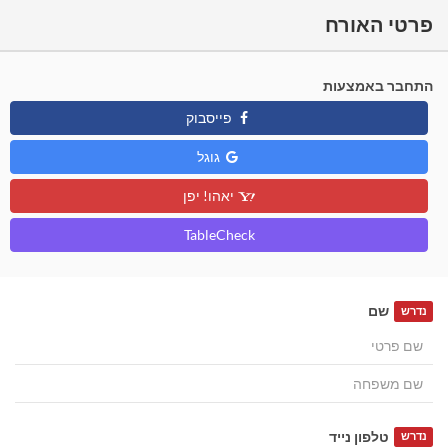
פרטי האורח
התחבר באמצעות
פייסבוק
גוגל
יאהו! יפן
TableCheck
שם
נדרש
טלפון נייד
נדרש