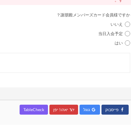
謝朋殿メンバーズカード会員様ですか？
いいえ
当日入会予定
はい
פייסבוק
גוגל
יאהו! יפן
TableCheck