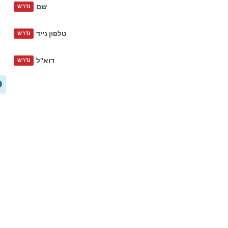
שם
נדרש
טלפון נייד
נדרש
דוא"ל
נדרש