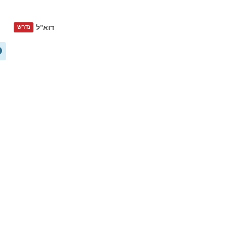
דוא"ל
נדרש