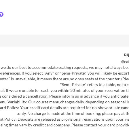
ום
we do our best to accommodate seating requests, we may not always be ab
preferences. If you select "Any" or "Semi-Private," you will likely be escort
unter" is unavailable, it means there are no open seats at the counter. (Ple
"Semi-Private" refers to a table, not a 
rival: If we are unable to reach you within 30 minutes of your reservation t
e considered a cancellation. Please inform us in advance if you anticipate a
ard Policy: Your credit card details are required for no-show or late canc
only. No charge is made at the time of booking; please pay at th
osit Policy: Deposits are released as provisional reservations upon your vi
sing times vary by credit card company. Please contact your card provider