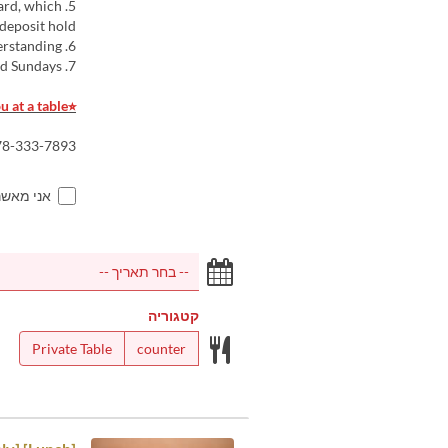
card, which
 deposit hold.
6. Language Notice: Our staff may not be fluent in English. Thank you for your understanding.
7. Lunch Service: Available only on Fridays Saturdays, and Sundays.
⭐︎If the counter seats are full, we will seat you at a table.
078-333-7893
אני מאש
קטגוריה
Private Table
counter