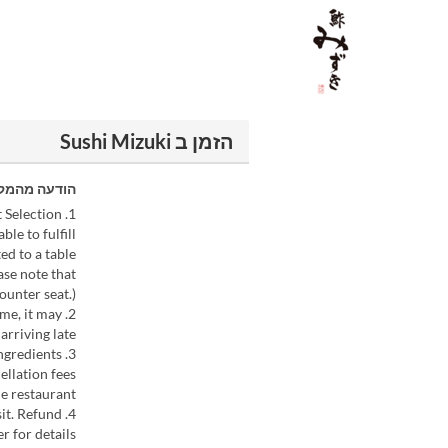
הזמן ב Sushi Mizuki
הודעה מהמק
1. Seat Selection:
le to fulfill
ed to a table
ase note that
counter seat.)
ime, it may
rriving late.
3. Menu Variability: Our course menu changes daily, depending on seasonal ingredients.
ellation fees
e restaurant.
sit. Refund
 for details.