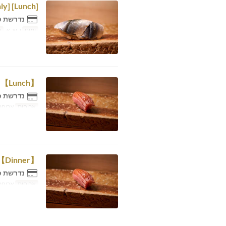
[Lunch] Omakase 6,600 yen Table [Friday, Saturday and Sunday only]
נדרשת כ
ימים
ו, ש, א
א
【Lunch】Omakase 14,300 yen【Table】
נדרשת כ
ארוחות
ארוחת 
【Dinner】Omakase 14,300 yen【Table】
נדרשת כ
ארוחות
ארוחת