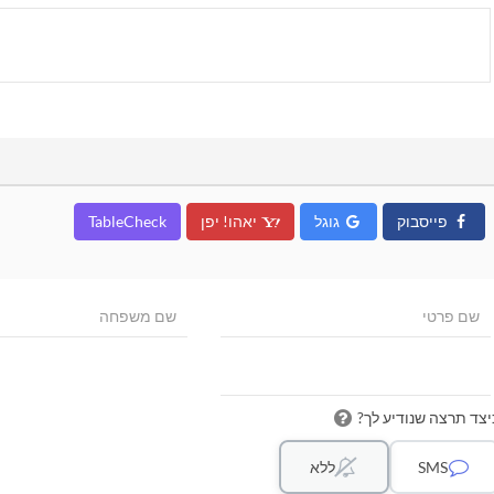
פייסבוק
גוגל
יאהו! יפן
TableCheck
יצד תרצה שנודיע לך?
SMS
ללא