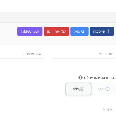
פייסבוק
גוגל
יאהו! יפן
TableCheck
יצד תרצה שנודיע לך?
SMS
ללא