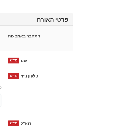
פרטי האורח
התחבר באמצעות
שם
נדרש
טלפון נייד
נדרש
כ
דוא"ל
נדרש