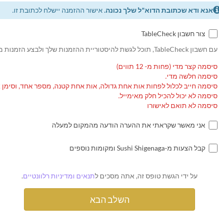
אנא ודא שכתובת הדוא"ל שלך נכונה.
אישור ההזמנה יישלח לכתובת זו.
צור חשבון TableCheck
עם חשבון TableCheck, תוכל לגשת להיסטוריית ההזמנות שלך ולבצע הזמנות מחוזרות.
סיסמה קצר מדי (פחות מ- 12 תווים)
סיסמה חלשה מדי.
סיסמה חייב לכלול לפחות אות אחת גדולה, אות אחת קטנה, מספר אחד, וסימן 
סיסמה לא יכול להכיל חלק מאימייל.
סיסמה לא תואם לאישורו
אני מאשר שקראתי את ההערה הודעה מהמקום למעלה
קבל הצעות מ-Sushi Shigenaga ומקומות נוספים
על ידי הגשת טופס זה, אתה מסכים ל
תנאים ומדיניות רלוונטיים
.