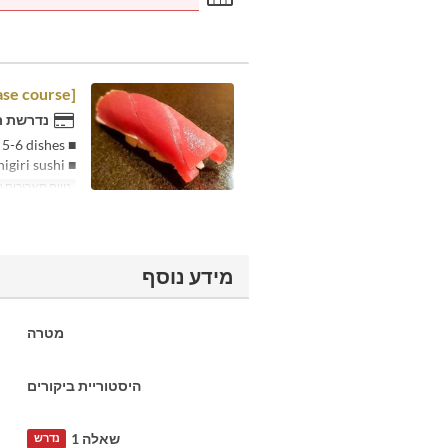
[Omakase course]
נדרשת ר
■ A la carte 5-6 dishes
■ Around 12 nigiri sushi
טווח תאריכים 
מידע נוסף
מטרה
היסטוריית ביקורים
שאלה 1
נדרש