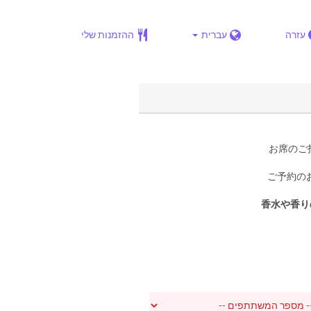
עזרה
עברית
ההזמנות שלי
▶お席の
▶ご予約
※香水や香