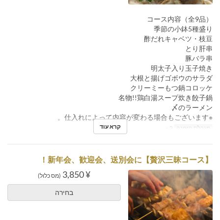
コース内容（全9品）
季節の小鉢5種盛り
酢だれキャベツ・枝豆
とり肝串
豚バラ串
明太子入り玉子焼き
大根と揚げゴボウのサラダ
クリーミーもつ鍋コロッケ
名物!!鶏白湯スープ炊き餃子鍋
〆のラーメン
※仕入れによって内容が変わる場合もございます。
קרא עוד
מגבלת הזמנה
2 ~
【贅沢三昧コース】新年会、歓迎会、送別会に！
¥ 3,850
(מס כלול)
בחירה