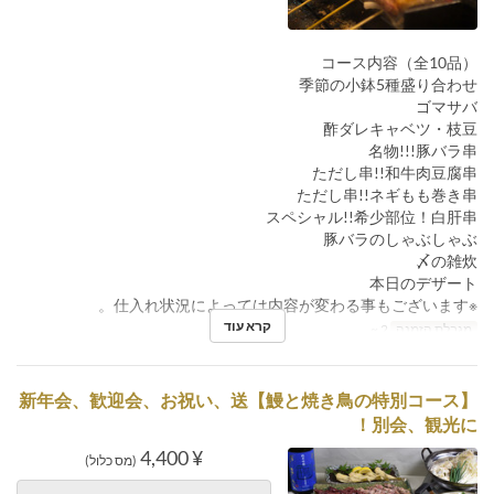
コース内容（全10品）
季節の小鉢5種盛り合わせ
ゴマサバ
酢ダレキャベツ・枝豆
名物!!!豚バラ串
ただし串!!和牛肉豆腐串
ただし串!!ネギもも巻き串
スペシャル!!希少部位！白肝串
豚バラのしゃぶしゃぶ
〆の雑炊
本日のデザート
※仕入れ状況によっては内容が変わる事もございます。
קרא עוד
מגבלת הזמנה
2 ~
【鰻と焼き鳥の特別コース】新年会、歓迎会、お祝い、送
別会、観光に！
¥ 4,400
(מס כלול)