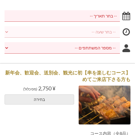
【串を楽しむコース】新年会、歓迎会、送別会、観光に初
めてご来店下さる方も
¥ 2,750
(מס כלול)
בחירה
コース内容（全8品）