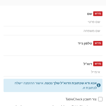
שם
נדרש
טלפון נייד
נדרש
דוא"ל
נדרש
אנא ודא שכתובת הדוא"ל שלך נכונה.
אישור ההזמנה יישלח
לכתובת זו.
צור חשבון TableCheck