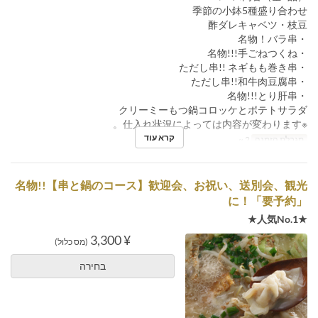
季節の小鉢5種盛り合わせ
酢ダレキャベツ・枝豆
・名物！バラ串
・名物!!!手ごねつくね
・ただし串!! ネギもも巻き串
・ただし串!!和牛肉豆腐串
・名物!!!とり肝串
クリーミーもつ鍋コロッケとポテトサラダ
※仕入れ状況によっては内容が変わります。
קרא עוד
מגבלת הזמנה
2 ~
名物!!【串と鍋のコース】歓迎会、お祝い、送別会、観光
に！「要予約」
★人気No.1★
¥ 3,300
(מס כלול)
בחירה