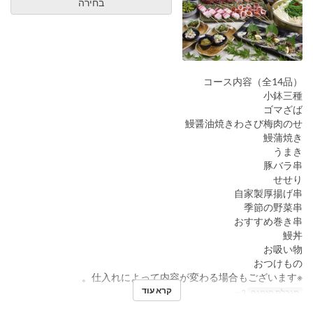
בחירה
コース内容（全14品）
小鉢三種
ゴマざば
鰻醤油焼きわさび梅肉のせ
鰻蒲焼き
うまき
豚バラ串
せせり
自家製厚揚げ串
季節の野菜串
おすすめ巻き串
鰻丼
お吸い物
おつけもの
※仕入れによって内容が変わる場合もございます。
קרא עוד
מגבלת הזמנה
2 ~