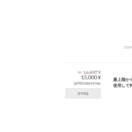
 ערב
⇐
¥ 16,880
¥ 15,000
最上階か
(שירות ומס כלולים)
使⽤して
בחירה