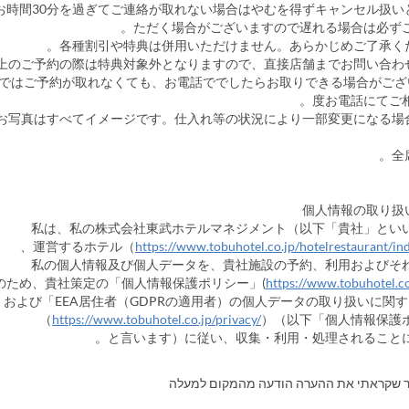
のお時間30分を過ぎてご連絡が取れない場合はやむを得ずキャンセル扱い
ただく場合がございますので遅れる場合は必ずご
ンではご予約が取れなくても、お電話ででしたらお取りできる場合がござ
度お電話にてご相
のお写真はすべてイメージです。仕入れ等の状況により一部変更になる場
私は、私の株式会社東武ホテルマネジメント（以下「貴社」とい
運営するホテル（
https://www.tobuhotel.co.jp/hotelrestaurant/in
私の個人情報及び個人データを、貴社施設の予約、利用およびそ
のため、貴社策定の「個人情報保護ポリシー」(
https://www.tobuhotel.co
および「EEA居住者（GDPRの適用者）の個人データの取り扱いに関す
（
https://www.tobuhotel.co.jp/privacy/
）（以下「個人情報保護
と言います）に従い、収集・利用・処理されることに
ר שקראתי את ההערה הודעה מהמקום למעלה