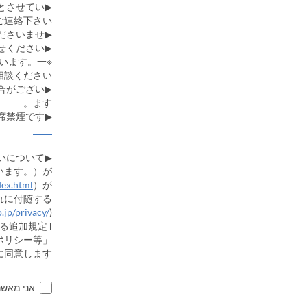
とさせてい
連絡下さい。
▶各種割引や特典は併用いただけません。あらかじめご了承くださいませ。
▶7名様以上のご予約の際は特典対象外となりますので、直接店舗までお問い合わせください。
います。一
談ください。
合がござい
ます。
▶全席禁煙です。
▶個人情報の取り扱いについて
います。）が
dex.html
）が、
れに付随する
.jp/privacy/
)
る追加規定｣
ポリシー等」
同意します。
אני מאש