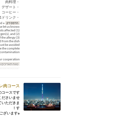
・肉料理
・デザート
・コーヒー
・1ドリンク
הדפס דק
※ Please note that seat requests cannot be accommodated.
※If you have any food allergies, please let us know:
(1) the number of guests affected,
(2) the specific allergen(s), and
(3) the severity of the allergy:
 from the dish.
must be avoided.
ee the complete
-contamination.
ur cooperation.
טווח תאריכים 
קטגוריית מקום
レ肉コース
コースです。
ださいませ。
ていただきま
す！
※天候によりスカイツリーをご覧いただけない場合もございます。