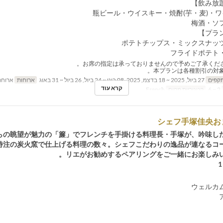
瓶ビール・ウイスキー・焼酎(芋・麦)・ワ
梅酒・ソ
ポテトチップス・ミックスナッ
フライドポテト
本プランは各種割引の対象
תקפים
27 ביול, 2025 ~ 18 בדצמ, 2025, 08 בינו ~ 24 ביול, 26 ביול ~ 31 באוג
ארוחות
ארוחת
קרא עוד
2 ~ 6
קטגוריית מקום
French
シェフ手塚佳央お
らの眺望が魅⼒の「簾」でフレンチを⼿掛ける料理⻑・⼿塚が、吟味し
特注の炭⽕窯で仕上げる料理の数々。シェフこだわりの逸品が連なるコ
リエがお勧めするペアリングをご⼀緒にお楽しみい