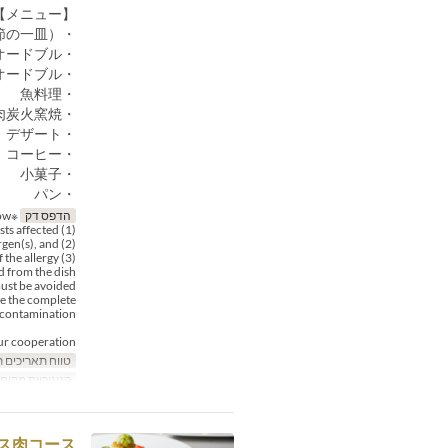
【メニュー】
・アミューズ（旬を味わう季節の一皿）
・オードブル
・温製オードブル
・魚料理
・黒毛和牛フィレ肉炭火窯焼
・デザート
・コーヒー
・小菓子
・パン
הדפס דק
※If you have any food allergies, please let us know:
(1) the number of guests affected,
(2) the specific allergen(s), and
(3) the severity of the allergy:
 from the dish.
must be avoided.
ee the complete
-contamination.
ur cooperation.
טווח תאריכים 
קטגוריית מקום
ス肉コース