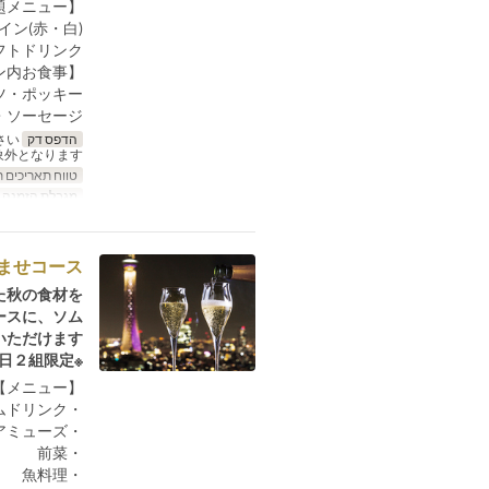
【飲み放題メニュー】
イン(赤・白)
フトドリンク
【プラン内お食事】
ツ・ポッキー
・ソーセージ
הדפס דק
お席の指定は承っておりませんので予めご了承ください。
外となります。
טווח תאריכים 
מגבלת הזמנה
ませコース
た秋の⾷材を
ースに、ソム
ただけます。
※1日２組限定
【メニュー】
・ウェルカムドリンク
・アミューズ
・前菜
・魚料理