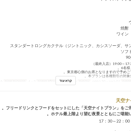
קרא עוד
תקפים
01 באוג ~ 30 בספט
ארוחות
ארוחת ערב
מגבלת הזמנה
2 ~ 6
קטגוריית מקום
French
天空ナ
フリードリンクとフードをセットにした「天空ナイトプラン」をご用
ホテル最上階より望む夜景とともにご堪能い