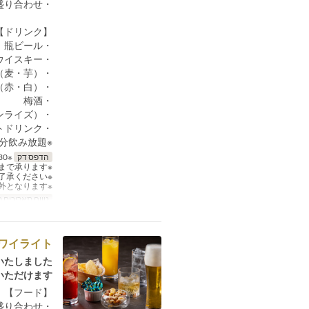
・温前菜盛り合わせ
【ドリンク】
・瓶ビール
・ウイスキー
・焼酎（麦・芋）
・ワイン（赤・白）
・梅酒
・スタンダートロングカクテル（ジントニック、カシスソーダ、サンライズ）
・ソフトドリンク
※90分飲み放題
הדפס דק
※17:30～19:00（最終入店）
※6名様まで承ります。
※東京都心側のお席となりますので予めご了承ください。
※本プランは各種割引の対象外となります。
טווח תאריכים 
ワイライト
たしました。
ただけます。
【フード】
・ドライスナック盛り合わせ