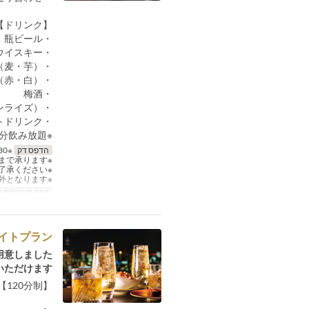
【ドリンク】
・瓶ビール
・ウイスキー
・焼酎（麦・芋）
・ワイン（赤・白）
・梅酒
・スタンダートロングカクテル（ジントニック、カシスソーダ、サンライズ）
・ソフトドリンク
※90分飲み放題
הדפס דק
※17:30～19:00（最終入店）
※6名様まで承ります。
※東京都心側のお席となりますので予めご了承ください。
※本プランは各種割引の対象外となります。
טווח תאריכים 
イトプラン
意しました。
ただけます。
【120分制】17：30～22：00