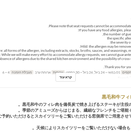
Mild: the allergen may be removed
e: all forms of the allergen, including extracts, stocks, broths, sauces, and seasonings, 
: While we will make every effort to accommodate allergy requests, we cannot guarant
absence of allergens due to the shared kitchen environment and the possibility of cross
Thank you for yo
תקפים
01 במאי ~ 24 ביול, 26 ביול ~ 30 בספט
ארוחות
ארוחת ערב
מגבלת הזמנה
4 ~ 6
קרא עוד
French
黒毛和牛フィ
黒毛和牛のフィレ肉を備長炭で焼き上げるステーキが主役の
季節のアミューズからはじまる、繊細なフレンチをご堪能く
ご予約いただけるとスカイツリーをご覧いただける窓側席でご用意させ