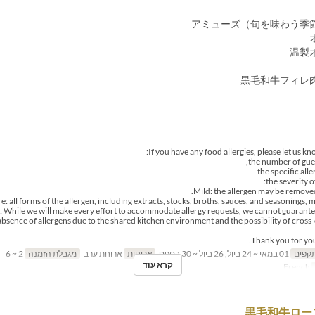
Mild: the allergen may be removed
e: all forms of the allergen, including extracts, stocks, broths, sauces, and seasonings, 
: While we will make every effort to accommodate allergy requests, we cannot guarant
absence of allergens due to the shared kitchen environment and the possibility of cross
Thank you for yo
תקפים
01 במאי ~ 24 ביול, 26 ביול ~ 30 בספט
ארוחות
ארוחת ערב
מגבלת הזמנה
2 ~ 6
קרא עוד
French
黒毛和牛ロー