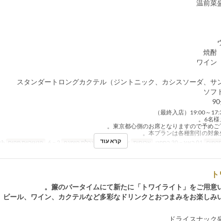
קרא עוד
תקפים
01 באוג ~ 30 בספט
ארוחות
ארוחת ערב
מגבלת הזמנה
2 ~ 6
קטגוריית מקום
French
ト
簾のバータイムにて新たに「トワイライト」をご用意い
ビール、ワイン、カクテルなど多彩なドリンクとおつまみをお楽しみい